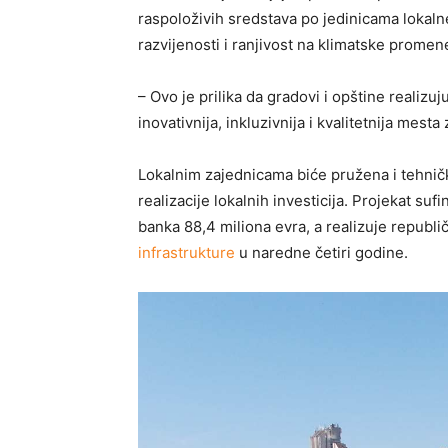
raspoloživih sredstava po jedinicama lokal
razvijenosti i ranjivost na klimatske promen
– Ovo je prilika da gradovi i opštine realiz
inovativnija, inkluzivnija i kvalitetnija mesta
Lokalnim zajednicama biće pružena i tehnič
realizacije lokalnih investicija. Projekat su
banka 88,4 miliona evra, a realizuje republ
infrastrukture
u naredne četiri godine.