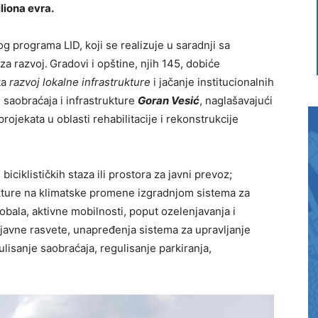
liona evra.
 programa LID, koji se realizuje u saradnji sa
a razvoj.
Gradovi i opštine, njih 145, dobiće
ta
razvoj lokalne infrastrukture
i jačanje institucionalnih
, saobraćaja i infrastrukture
Goran Vesić
, naglašavajući
ojekata u oblasti rehabilitacije i rekonstrukcije
iciklističkih staza ili prostora za javni prevoz;
kture na klimatske promene izgradnjom sistema za
 obala, aktivne mobilnosti, poput ozelenjavanja i
avne rasvete, unapređenja sistema za upravljanje
isanje saobraćaja, regulisanje parkiranja,