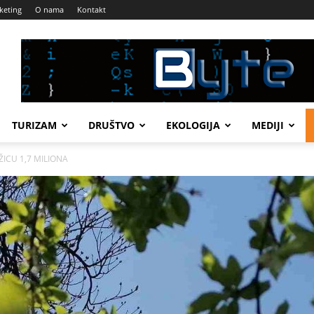
keting
O nama
Kontakt
TURIZAM
DRUŠTVO
EKOLOGIJA
MEDIJI
UŽICU 1,7 MILIONA