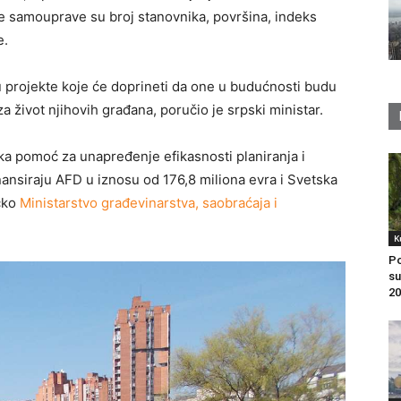
ne samouprave su broj stanovnika, površina, indeks
e.
uju projekte koje će doprineti da one u budućnosti budu
 za život njihovih građana, poručio je srpski ministar.
ka pomoć za unapređenje efikasnosti planiranja i
finansiraju AFD u iznosu od 176,8 miliona evra i Svetska
ičko
Ministarstvo građevinarstva, saobraćaja i
K
Po
su
20