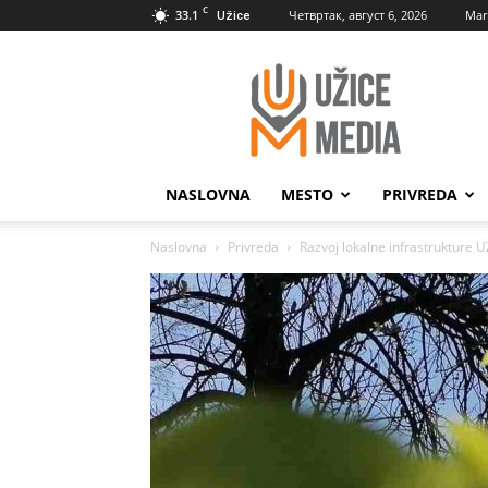
C
33.1
Четвртак, август 6, 2026
Mar
Užice
UžiceMedia
NASLOVNA
MESTO
PRIVREDA
Naslovna
Privreda
Razvoj lokalne infrastrukture 