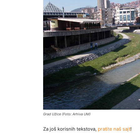
Grad Užice (Foto: Arhiva UM)
Za još korisnih tekstova,
pratite naš sajt
!