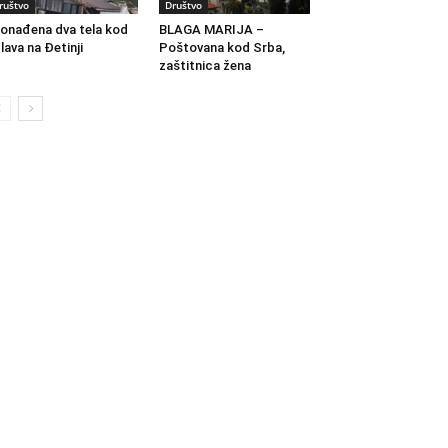
ruštvo
Društvo
onađena dva tela kod
BLAGA MARIJA –
lava na Đetinji
Poštovana kod Srba,
zaštitnica žena