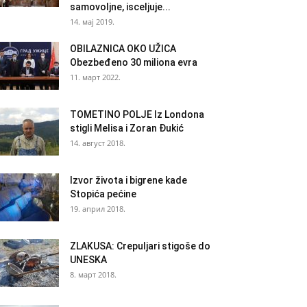
samovoljne, isceljuje...
14. мај 2019.
OBILAZNICA OKO UŽICA
Obezbeđeno 30 miliona evra
11. март 2022.
TOMETINO POLJE Iz Londona
stigli Melisa i Zoran Đukić
14. август 2018.
Izvor života i bigrene kade
Stopića pećine
19. април 2018.
ZLAKUSA: Crepuljari stigoše do
UNESKA
8. март 2018.