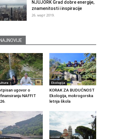
NJUJORK Grad dobre energije,
znamenitosti i inspiracije
26. март 2019.
NAJNOVIJE
ultura
Ekologija
tpisan ugovor o
KORAK ZA BUDUĆNOST
finansiranju NAFFIT
Ekologija, mokrogorska
26.
letnja škola