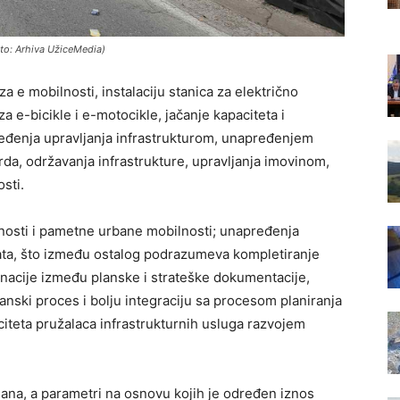
oto: Arhiva UžiceMedia)
za e mobilnosti, instalaciju stanica za električno
a e-bicikle i e-motocikle, jačanje kapaciteta i
pređenja upravljanja infrastrukturom, unapređenjem
arda, održavanja infrastrukture, upravljanja imovinom,
sti.
lnosti i pametne urbane mobilnosti; unapređenja
kata, što između ostalog podrazumeva kompletiranje
nacije između planske i strateške dokumentacije,
anski proces i bolju integraciju sa procesom planiranja
aciteta pružalaca infrastrukturnih usluga razvojem
sana, a parametri na osnovu kojih je određen iznos