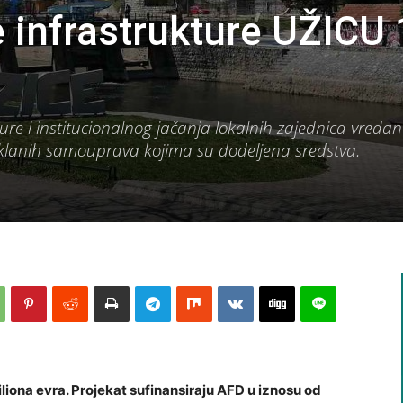
 infrastrukture UŽICU 
ure i institucionalnog jačanja lokalnih zajednica vredan
oklanih samouprava kojima su dodeljena sredstva.
iliona evra. Projekat sufinansiraju AFD u iznosu od