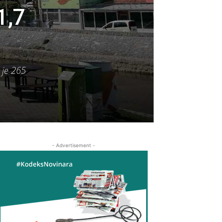
1,7
 je 265
- Advertisement -