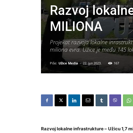
Razvoj lokalne
MILIONA
Projekat razvoja lokalne inrastrukt
miliona evra. Užice je među 145 l
Piše:
Užice Media
-
22. јул 2023.
167
Razvoj lokalne infrastrukture –
Užicu 1,7 m