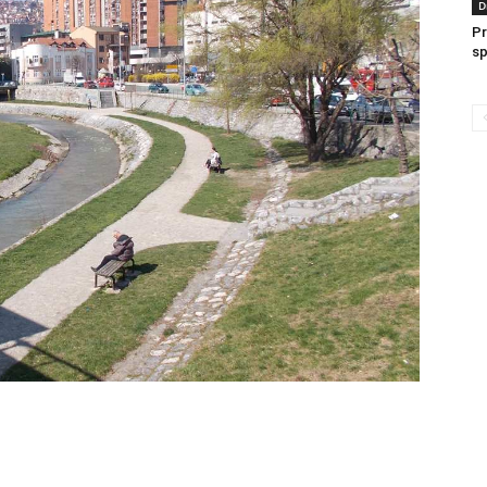
D
Pr
sp