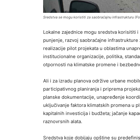
Sredstva se mogu koristiti za saobraćajnu infrastrukturu (F
Lokalne zajednice mogu sredstva korisititi i 
punjenje, razvoj saobraćajne infrastrukture z
realizacije pilot projekata u oblastima una
institucionalne organizacije, politika, stand
otpornosti na klimatske promene i bezbedno
Ali i za izradu planova održive urbane mobi
participativnog planiranja i priprema proje
planske dokumentacije, unapređenje koordi
uključivanje faktora klimatskih promena u pl
kapitalnih investicija i budžeta; jačanje kap
raznovrsnih alata.
Sredstva koje dobijaju opštine su predefini