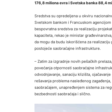
176,8 miliona evra i Svetska banka 88,4 mi
Sredstva su opredeljena u okviru nacionalnog
Svetskom bankom i Francuskom agencijom z
bespovratna sredstva za realizaciju projeka
kapaciteta, rekao je ministar građevinarstva
da mogu da budu iskorišćena za realizaciju pr
postojeće saobraćajne infrastrukture.
– Zatim za izgradnje novih pešačkih prelaza, b
povećanja otpornosti saobraćajne infrastru
odvodnjavanje, sanaciju klizišta, ojačavanje
rešavanja problema nasleđenog zagađenja, j
saobraćajem, unapređenjem sistema za regul
bezbednosti saobraćaja i slično.