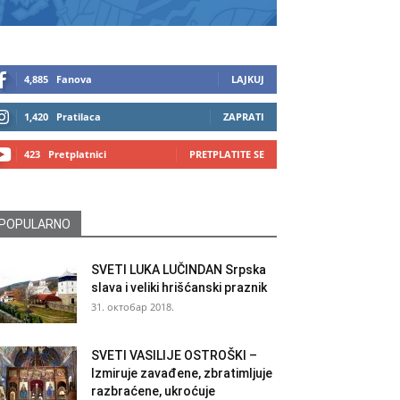
4,885
Fanova
LAJKUJ
1,420
Pratilaca
ZAPRATI
423
Pretplatnici
PRETPLATITE SE
POPULARNO
SVETI LUKA LUČINDAN Srpska
slava i veliki hrišćanski praznik
31. октобар 2018.
SVETI VASILIJE OSTROŠKI –
Izmiruje zavađene, zbratimljuje
razbraćene, ukroćuje