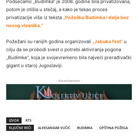
Podsećamo „Budimka“ je 2008. godine bila privatizovana,
potom je otišla u stečaj, a kako je tekao proces
privatizacije više iz teksta
„Požeška Budimka i dalje bez
novog vlasnika.“
Požežani su ranijih godina organizovali
„Jabuka fest“
u
cilju da se probodi svest o potrebi aktiviranja pogona
„Budimke“, koja je svojevremeno bila najveći prerađivački
gigant u staroj Jugoslaviji.
- Advertisement -
IZVOR
RTS
KLJUČNE REČI
ALEKSANDAR VUČIĆ
BUDIMKA
OPŠTINA POŽEGA