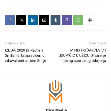
Prethodni tekst
Sledeći tekst
IZBORI 2020 Dr Radmila
MINISTRI ŠARČEVIĆ I
Smiljanić: Unapredićemo
UDOVIČIĆ U UŽICU Otvaranje
zdravstveni sistem Srbije
novog sportskog odeljenja
Užice Media