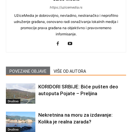
https://uzicemedia.rs
UžiceMedia je dobrovoljno, nevladino, nestranačko i neprofitno
udruženje građana, osnovano radi osnaživanja lokalnih medija i
promocije prava građana na objektivno i pravovremeno
informisanje.
POVEZANE OBJAVE
VIŠE OD AUTORA
KORIDORI SRBIJE: Biće pušten deo
autoputa Pojate – Preljina
Društvo
Nekretnina na moru za izdavanje:
Kolika je realna zarada?
Društvo