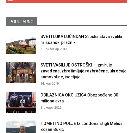
POPULARNO
SVETI LUKA LUČINDAN Srpska slava i veliki
hrišćanski praznik
31. октобар 2018.
SVETI VASILIJE OSTROŠKI – Izmiruje
zavađene, zbratimljuje razbraćene, ukroćuje
samovoljne, isceljuje...
14. мај 2019.
OBILAZNICA OKO UŽICA Obezbeđeno 30
miliona evra
11. март 2022.
TOMETINO POLJE Iz Londona stigli Melisa i
Zoran Đukić