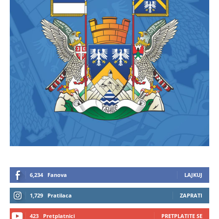
6,234
Fanova
LAJKUJ
1,729
Pratilaca
ZAPRATI
423
Pretplatnici
PRETPLATITE SE