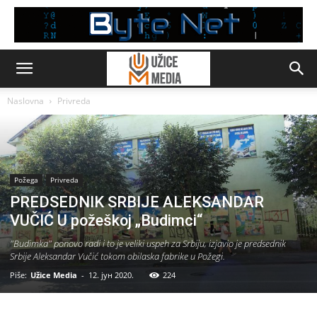
Naslovna
Privreda
Požega
Privreda
PREDSEDNIK SRBIJE ALEKSANDAR
VUČIĆ U požeškoj „Budimci“
"Budimka" ponovo radi i to je veliki uspeh za Srbiju, izjavio je predsednik
Srbije Aleksandar Vučić tokom obilaska fabrike u Požegi.
Piše:
Užice Media
-
12. јун 2020.
224