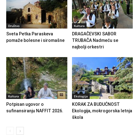
Društvo
Kultura
Sveta Petka Paraskeva
DRAGAČEVSKI SABOR
pomaže bolesne i siromašne
TRUBAČA Nadmeću se
najbolji orkestri
Kultura
Ekologija
Potpisan ugovor o
KORAK ZA BUDUĆNOST
sufinansiranju NAFFIT 2026.
Ekologija, mokrogorska letnja
škola