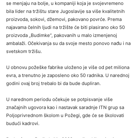
se menjaju na bolje, u kompaniji koja je svojevremeno
bila lider na tržištu stare Jugoslavije sa više kvalitetnih
proizvoda, sokovi, džemovi, pakovano povrće. Prema
najavama čelnih ljudi na tržište će biti plasirano oko 50
proizvoda „Budimke“, pakovanih u malo izmenjenoj
ambalaži. Očekivanja su da svoje mesto ponovo nađu i na
svetskom tržišu.
U obnovu požeške fabrike uloženo je više od pet miliona
evra, a trenutno je zaposleno oko 50 radnika. U narednoj
godini ovaj broj trebalo bi da bude dupliran.
U narednom periodu očekuje se potpisvanje više
značajnih ugovora kao i nastavak saradnje ITN grup sa
Poljoprivrednom školom u Požegi, gde će se školovati
budući kadrovi.