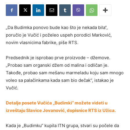
„Da Budimka ponovo bude kao što je nekada bila“,
poručio je Vučić i poželeo uspeh porodici Marković,
novim vlasnicima fabrike, piše RTS.
Predsednik je isprobao prve proizvode – džemove.
„Probao sam organski džem od malina i odličan je.
Takođe, probao sam mešanu marmeladu koju sam mnogo
voleo sa palačinkama kada sam bio dečak“, istakao je
Vučić.
Detalje posete Vučića „Budimki“ možete videti u
izveštaju Slavice Jovanović, dopisnice RTS iz Užica.
Kada je „Budimku“ kupila ITN grupa, stvari su počele da