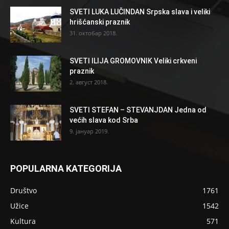
SVETI LUKA LUČINDAN Srpska slava i veliki
hrišćanski praznik
31. октобар 2018.
SVETI ILIJA GROMOVNIK Veliki crkveni
praznik
2. август 2018.
SVETI STEFAN – STEVANJDAN Jedna od
većih slava kod Srba
9. јануар 2019.
POPULARNA KATEGORIJA
Društvo
1761
Užice
1542
Kultura
571