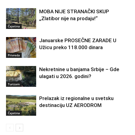
MOBA NIJE STRANAČKI SKUP
„Zlatibor nije na prodaju!“
Čajetina
Januarske PROSEČNE ZARADE U
Užicu preko 118.000 dinara
Privreda
Nekretnine u banjama Srbije – Gde
ulagati u 2026. godini?
Turizam
Prelazak iz regionalne u svetsku
destinaciju UZ AERODROM
Čajetina