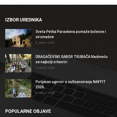
IZBOR UREDNIKA
Sveta Petka Paraskeva pomaže bolesne i
siromašne
8. август 2026.
DRAGAČEVSKI SABOR TRUBAČA Nadmeću
se najbolji orkestri
7. август 2026.
Potpisan ugovor o sufinansiranju NAFFIT
2026.
6. август 2026.
POPULARNE OBJAVE