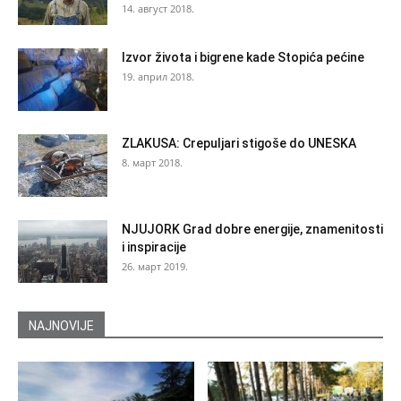
14. август 2018.
Izvor života i bigrene kade Stopića pećine
19. април 2018.
ZLAKUSA: Crepuljari stigoše do UNESKA
8. март 2018.
NJUJORK Grad dobre energije, znamenitosti
i inspiracije
26. март 2019.
NAJNOVIJE