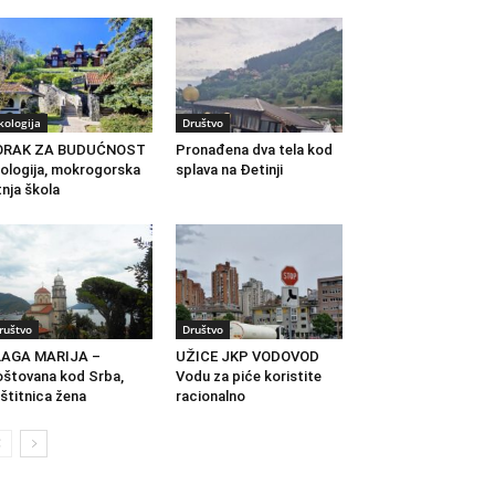
kologija
Društvo
ORAK ZA BUDUĆNOST
Pronađena dva tela kod
ologija, mokrogorska
splava na Đetinji
tnja škola
ruštvo
Društvo
LAGA MARIJA –
UŽICE JKP VODOVOD
štovana kod Srba,
Vodu za piće koristite
štitnica žena
racionalno