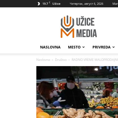
C
19.7
Четвртак, август 6, 2026
Mar
Užice
UžiceMedia
NASLOVNA
MESTO
PRIVREDA
Naslovna
Društvo
RADNO VREME MALOPRODAJNIH O