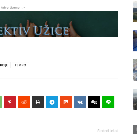
 Advertisement -
RBIJE
TEMPO
Sledeći tekst