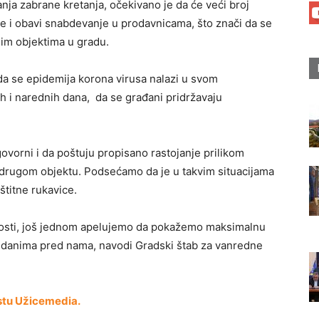
anja zabrane kretanja, očekivano je da će veći broj
e i obavi snabdevanje u prodavnicama, što znači da se
im objektima u gradu.
da se epidemija korona virusa nalazi u svom
 i narednih dana, da se građani pridržavaju
vorni i da poštuju propisano rastojanje prilikom
 drugom objektu. Podsećamo da je u takvim situacijama
titne rukavice.
adosti, još jednom apelujemo da pokažemo maksimalnu
 danima pred nama, navodi Gradski štab za vanredne
kstu Užicemedia.