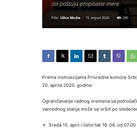
da poštuju propisane mere.
Piše:
Užice Media
-
15. април 2020.
280
Prema instrukcijama Privredne komore Srbij
20. aprila 2020. godine:
Ograničavanje radnog vremena sa potrošači
vanrednog stanja može se vršiti po sledeće
Sreda 15. april i četvrtak 16. 04. od 07.0