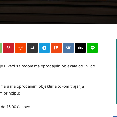
e u vezi sa radom maloprodajnih objekata od 15. do
ma u maloprodajnim objektima tokom trajanja
m principu:
0 do 16.00 časova.