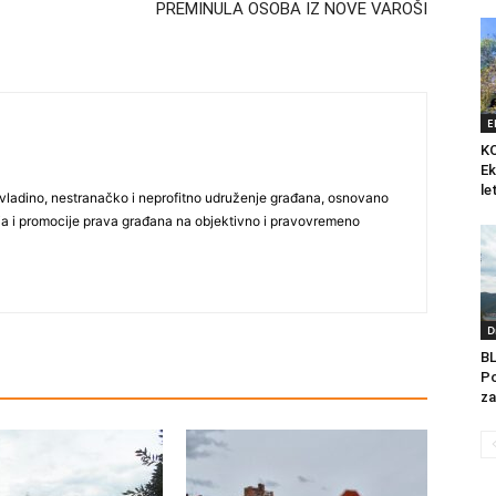
PREMINULA OSOBA IZ NOVE VAROŠI
E
K
Ek
le
vladino, nestranačko i neprofitno udruženje građana, osnovano
ija i promocije prava građana na objektivno i pravovremeno
D
B
Po
za