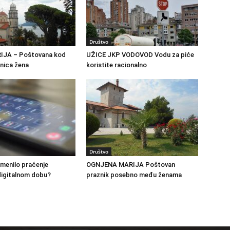
Društvo
IJA – Poštovana kod
UŽICE JKP VODOVOD Vodu za piće
tnica žena
koristite racionalno
Društvo
menilo praćenje
OGNJENA MARIJA Poštovan
igitalnom dobu?
praznik posebno među ženama