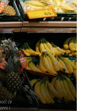
oći će
rni i