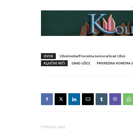
-
IZVOR
Užicemedia/Privredna komora/Grad Užice
KLJUČNE REČI
GRAD UŽICE
PRIVREDNA KOMORA S
Prethodni tekst