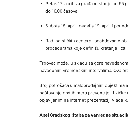
Petak 17. april: za građane starije od 65
do 16.00 časova.
Subota 18. april, nedelja 19. april i poned
Rad logističkih centara i snabdevanje ob
procedurama koje definišu kretanje lica 
Trgovac može, u skladu sa gore navedenom
navedenim vremenskim intervalima. Ova pr
Broj potrošača u maloprodajnim objektima m
poštovanje opštih mera prevencije i fizičke
objavljenim na internet prezentaciji Vlade R
Apel Gradskog štaba za vanredne situacij