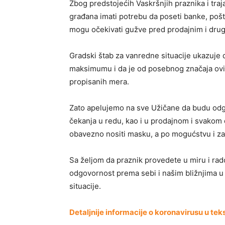
Zbog predstojećih Vaskršnjih praznika i traj
građana imati potrebu da poseti banke, pošt
mogu očekivati gužve pred prodajnim i drug
Gradski štab za vanredne situacije ukazuje 
maksimumu i da je od posebnog značaja ovih
propisanih mera.
Zato apelujemo na sve Užičane da budu odgo
čekanja u redu, kao i u prodajnom i svakom
obavezno nositi masku, a po mogućstvu i zaš
Sa željom da praznik provedete u miru i r
odgovornost prema sebi i našim bližnjima u
situacije.
Detaljnije informacije o koronavirusu u te