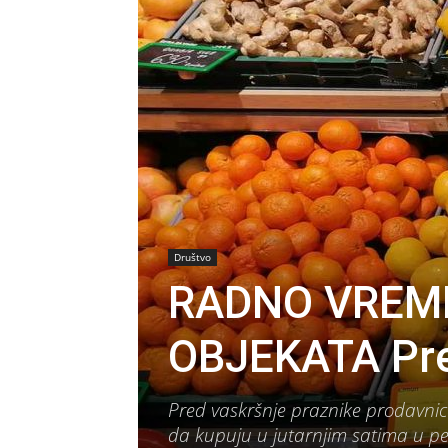
Društvo
RADNO VREM
OBJEKATA Pre 
Pred vaskršnje praznike prodavnice
da kupuju u jutarnjim satima u p