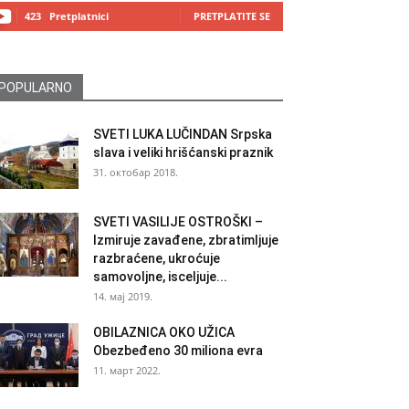
423
Pretplatnici
PRETPLATITE SE
POPULARNO
SVETI LUKA LUČINDAN Srpska
slava i veliki hrišćanski praznik
31. октобар 2018.
SVETI VASILIJE OSTROŠKI –
Izmiruje zavađene, zbratimljuje
razbraćene, ukroćuje
samovoljne, isceljuje...
14. мај 2019.
OBILAZNICA OKO UŽICA
Obezbeđeno 30 miliona evra
11. март 2022.