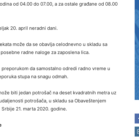
 godina od 04.00 do 07.00, a za ostale građane od 08.00
eljak 20. april neradni dani.
jekata može da se obavlja celodnevno u skladu sa
i posebne radne naloge za zaposlena lica.
 preporukom da samostalno odredi radno vreme u
eporuka stupa na snagu odmah.
ože biti jedan potrošač na deset kvadratnih metra uz
 udaljenosti potrošača, u skladu sa Obaveštenjem
. Srbije 21. marta 2020. godine.
e