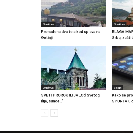
Društvo
Društvo
Pronađena dva tela kod splava na
BLAGA MAR
Đetinji
Srba, zašti
Društvo
Sport
SVETI PROROK ILIJA „Od Svetog
Kako se pro
Ilije, sunce…”
SPORTA u d