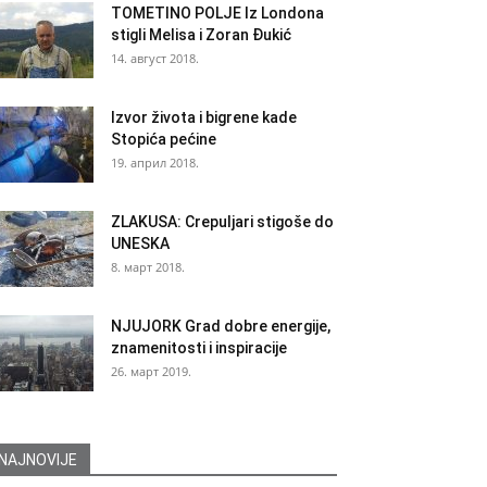
TOMETINO POLJE Iz Londona
stigli Melisa i Zoran Đukić
14. август 2018.
Izvor života i bigrene kade
Stopića pećine
19. април 2018.
ZLAKUSA: Crepuljari stigoše do
UNESKA
8. март 2018.
NJUJORK Grad dobre energije,
znamenitosti i inspiracije
26. март 2019.
NAJNOVIJE