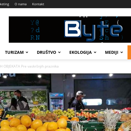
keting
O nama
Kontakt
TURIZAM
DRUŠTVO
EKOLOGIJA
MEDIJI
BJEKATA Pre vaskršnjih praznika