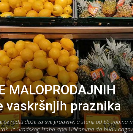
E MALOPRODAJNIH
vaskršnjih praznika
 će raditi duže za sve građene, a stariji od 65 godina m
etak. Iz Gradskog štaba apel Užičanima da budu odgovo