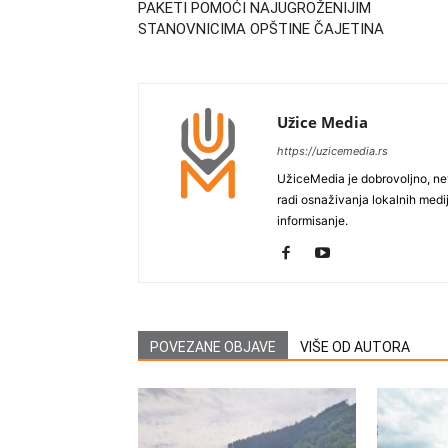
PAKETI POMOĆI NAJUGROŽENIJIM
STANOVNICIMA OPŠTINE ČAJETINA
Užice Media
https://uzicemedia.rs
UžiceMedia je dobrovoljno, ne
radi osnaživanja lokalnih med
informisanje.
POVEZANE OBJAVE
VIŠE OD AUTORA