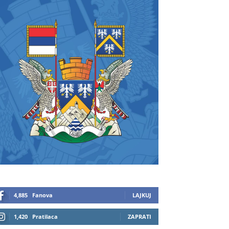
4,885
Fanova
LAJKUJ
1,420
Pratilaca
ZAPRATI