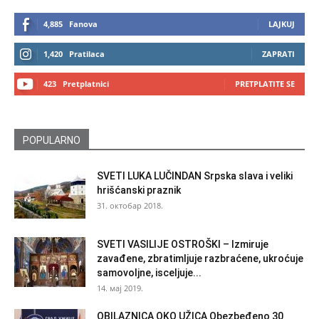
4,885
Fanova
LAJKUJ
1,420
Pratilaca
ZAPRATI
423
Pretplatnici
PRETPLATITE SE
POPULARNO
SVETI LUKA LUČINDAN Srpska slava i veliki
hrišćanski praznik
31. октобар 2018.
SVETI VASILIJE OSTROŠKI – Izmiruje
zavađene, zbratimljuje razbraćene, ukroćuje
samovoljne, isceljuje...
14. мај 2019.
OBILAZNICA OKO UŽICA Obezbeđeno 30