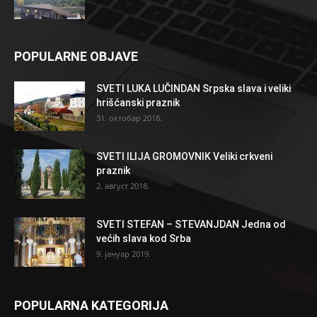
POPULARNE OBJAVE
SVETI LUKA LUČINDAN Srpska slava i veliki
hrišćanski praznik
31. октобар 2018.
SVETI ILIJA GROMOVNIK Veliki crkveni
praznik
2. август 2018.
SVETI STEFAN – STEVANJDAN Jedna od
većih slava kod Srba
9. јануар 2019.
POPULARNA KATEGORIJA