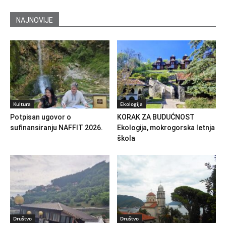
NAJNOVIJE
Kultura
Ekologija
Potpisan ugovor o
KORAK ZA BUDUĆNOST
sufinansiranju NAFFIT 2026.
Ekologija, mokrogorska letnja
škola
Društvo
Društvo