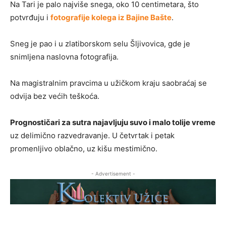
Na Tari je palo najviše snega, oko 10 centimetara, što
potvrđuju i
fotografije kolega iz Bajine Bašte
.
Sneg je pao i u zlatiborskom selu Šljivovica, gde je
snimljena naslovna fotografija.
Na magistralnim pravcima u užičkom kraju saobraćaj se
odvija bez većih teškoća.
Prognostičari za sutra najavljuju suvo i malo tolije vreme
uz delimično razvedravanje. U četvrtak i petak
promenljivo oblačno, uz kišu mestimično.
- Advertisement -