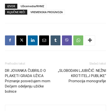
IZVOR
Užicemedia/RHMZ
KLJUČNE REČI
VREMENSKA PROGNOZA
Prethodni tekst
Sledeći tekst
DR JOVANKA ČUBRILO O
„SLOBODAN LJUBIČIĆ: NEŽNI
PLAKETI GRADA UŽICA
KROTITELJ PUBLIKE“
Priznanje posvećujem mom
Promocija monografije
Dečjem odeljenju užičke
bolnice