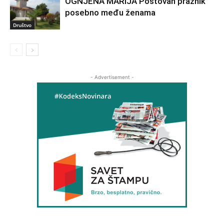
OGNJENA MARIJA Poštovan praznik
posebno među ženama
Društvo
- Advertisement -