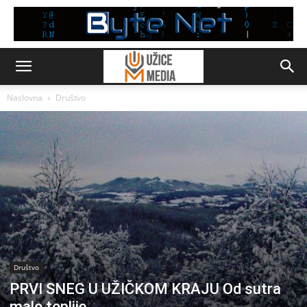
Naslovna
Društvo
Društvo
PRVI SNEG U UŽIČKOM KRAJU Od sutra
malo toplije