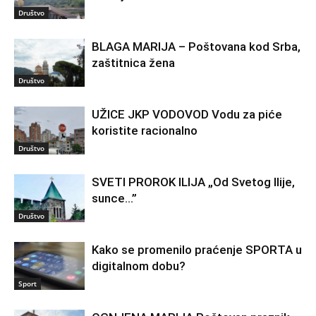
Društvo
BLAGA MARIJA – Poštovana kod Srba,
zaštitnica žena
Društvo
UŽICE JKP VODOVOD Vodu za piće
koristite racionalno
Društvo
SVETI PROROK ILIJA „Od Svetog Ilije,
sunce…”
Društvo
Kako se promenilo praćenje SPORTA u
digitalnom dobu?
Sport