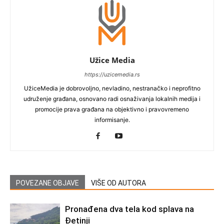
Užice Media
https://uzicemedia.rs
UžiceMedia je dobrovoljno, nevladino, nestranačko i neprofitno
udruženje građana, osnovano radi osnaživanja lokalnih medija i
promocije prava građana na objektivno i pravovremeno
informisanje.
POVEZANE OBJAVE
VIŠE OD AUTORA
Pronađena dva tela kod splava na
Đetinji