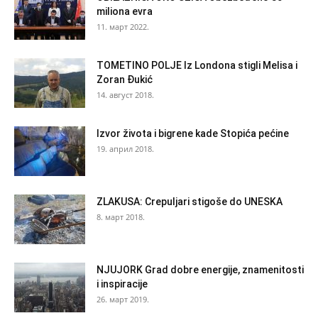
miliona evra
11. март 2022.
TOMETINO POLJE Iz Londona stigli Melisa i
Zoran Đukić
14. август 2018.
Izvor života i bigrene kade Stopića pećine
19. април 2018.
ZLAKUSA: Crepuljari stigoše do UNESKA
8. март 2018.
NJUJORK Grad dobre energije, znamenitosti
i inspiracije
26. март 2019.