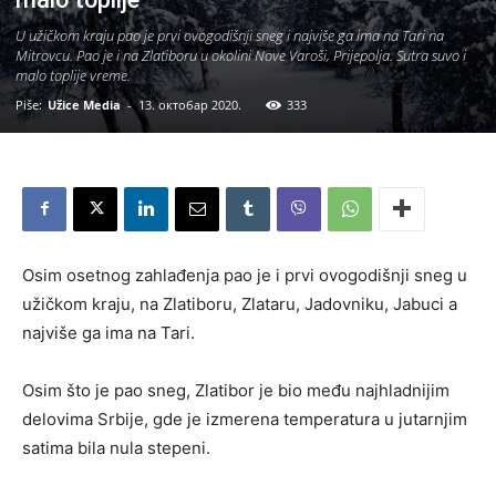
U užičkom kraju pao je prvi ovogodišnji sneg i najviše ga ima na Tari na
Mitrovcu. Pao je i na Zlatiboru u okolini Nove Varoši, Prijepolja. Sutra suvo i
malo toplije vreme.
Piše:
Užice Media
-
13. октобар 2020.
333
Osim osetnog zahlađenja pao je i prvi ovogodišnji sneg u
užičkom kraju, na Zlatiboru, Zlataru, Jadovniku, Jabuci a
najviše ga ima na Tari.
Osim što je pao sneg, Zlatibor je bio među najhladnijim
delovima Srbije, gde je izmerena temperatura u jutarnjim
satima bila nula stepeni.