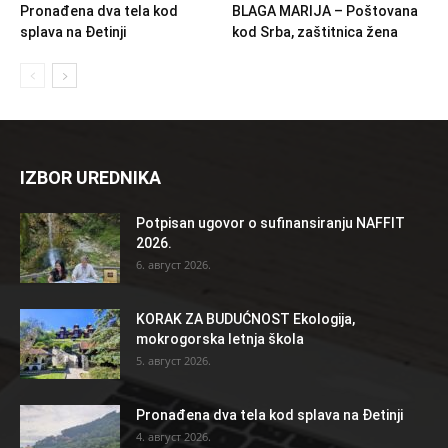
Pronađena dva tela kod
BLAGA MARIJA – Poštovana
splava na Đetinji
kod Srba, zaštitnica žena
IZBOR UREDNIKA
Potpisan ugovor o sufinansiranju NAFFIT
2026.
6. август 2026.
KORAK ZA BUDUĆNOST Ekologija,
mokrogorska letnja škola
5. август 2026.
Pronađena dva tela kod splava na Đetinji
4. август 2026.