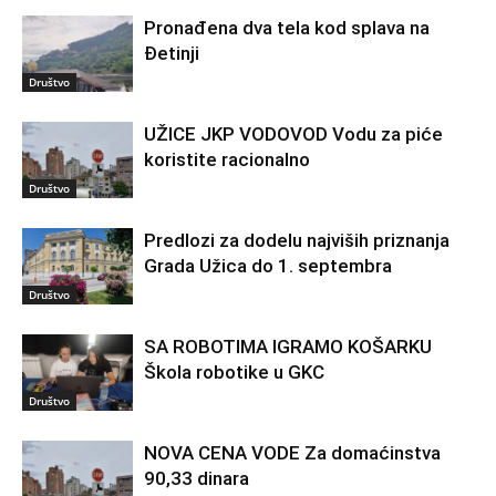
Pronađena dva tela kod splava na
Đetinji
Društvo
UŽICE JKP VODOVOD Vodu za piće
koristite racionalno
Društvo
Predlozi za dodelu najviših priznanja
Grada Užica do 1. septembra
Društvo
SA ROBOTIMA IGRAMO KOŠARKU
Škola robotike u GKC
Društvo
NOVA CENA VODE Za domaćinstva
90,33 dinara