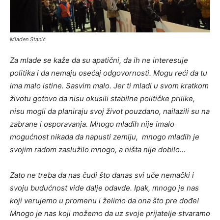
Mladen Stanić
Za mlade se kaže da su apatični, da ih ne interesuje
politika i da nemaju osećaj odgovornosti. Mogu reći da tu
ima malo istine. Sasvim malo. Jer ti mladi u svom kratkom
životu gotovo da nisu okusili stabilne političke prilike,
nisu mogli da planiraju svoj život pouzdano, nailazili su na
zabrane i osporavanja. Mnogo mladih nije imalo
mogućnost nikada da napusti zemlju, mnogo mladih je
svojim radom zaslužilo mnogo, a ništa nije dobilo…
Zato ne treba da nas čudi što danas svi uče nemački i
svoju budućnost vide dalje odavde. Ipak, mnogo je nas
koji verujemo u promenu i želimo da ona što pre dođe!
Mnogo je nas koji možemo da uz svoje prijatelje stvaramo