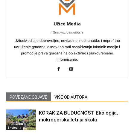
Užice Media
https://uzicemedia.rs
UžiceMedia je dobrovoljno, nevladino, nestranačko i neprofitno
udruženje građana, osnovano radi osnaživanja lokalnih medija i
promocije prava građana na objektivno i pravovremeno
informisanje.
POVEZANE OBJAVE
VIŠE OD AUTORA
KORAK ZA BUDUĆNOST Ekologija,
mokrogorska letnja škola
Ekologija