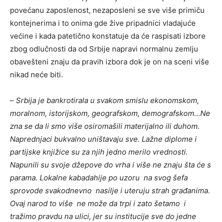
povećanu zaposlenost, nezaposleni se sve više primiču
kontejnerima i to onima gde žive pripadnici vladajuće
većine i kada patetično konstatuje da će raspisati izbore
zbog odlučnosti da od Srbije napravi normalnu zemlju
obavešteni znaju da pravih izbora dok je on na sceni više
nikad neće biti.
–
Srbija je bankrotirala u svakom smislu ekonomskom,
moralnom, istorijskom, geografskom, demografskom…Ne
zna se da li smo više osiromašili materijalno ili duhom.
Naprednjaci bukvalno uništavaju sve. Lažne diplome i
partijske knjižice su za njih jedno merilo vrednosti.
Napunili su svoje džepove do vrha i više ne znaju šta će s
parama. Lokalne kabadahije po uzoru na svog šefa
sprovode svakodnevno nasilje i uteruju strah građanima.
Ovaj narod to više ne može da trpi i zato šetamo i
tražimo pravdu na ulici, jer su institucije sve do jedne