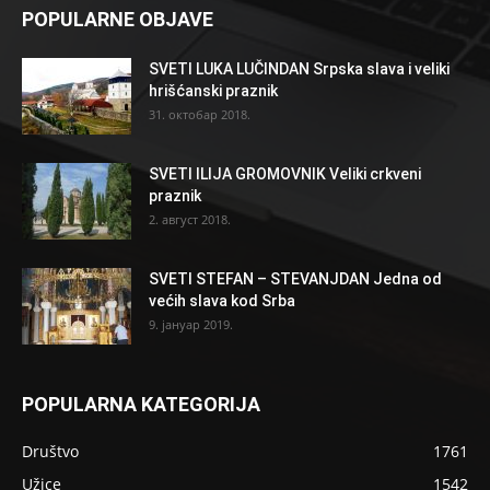
POPULARNE OBJAVE
SVETI LUKA LUČINDAN Srpska slava i veliki
hrišćanski praznik
31. октобар 2018.
SVETI ILIJA GROMOVNIK Veliki crkveni
praznik
2. август 2018.
SVETI STEFAN – STEVANJDAN Jedna od
većih slava kod Srba
9. јануар 2019.
POPULARNA KATEGORIJA
Društvo
1761
Užice
1542