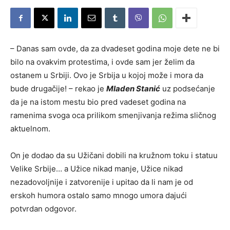
– Danas sam ovde, da za dvadeset godina moje dete ne bi
bilo na ovakvim protestima, i ovde sam jer želim da
ostanem u Srbiji. Ovo je Srbija u kojoj može i mora da
bude drugačije! – rekao je
Mladen Stanić
uz podsećanje
da je na istom mestu bio pred vadeset godina na
ramenima svoga oca prilikom smenjivanja režima sličnog
aktuelnom.
On je dodao da su Užičani dobili na kružnom toku i statuu
Velike Srbije… a Užice nikad manje, Užice nikad
nezadovoljnije i zatvorenije i upitao da li nam je od
erskoh humora ostalo samo mnogo umora dajući
potvrdan odgovor.