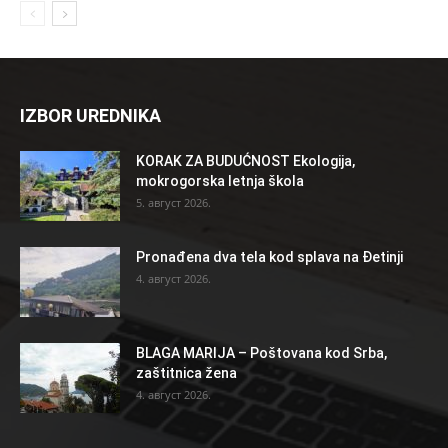
IZBOR UREDNIKA
KORAK ZA BUDUĆNOST Ekologija,
mokrogorska letnja škola
5. август 2026.
Pronađena dva tela kod splava na Đetinji
4. август 2026.
BLAGA MARIJA – Poštovana kod Srba,
zaštitnica žena
4. август 2026.