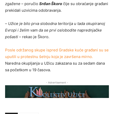
zgažene
– poručio
Srđan Škoro
čije su obraćanje građani
prekidali uzvicima odobravanja.
–
Užice je bilo prva slobodna teritorija u tada okupiranoj
Evropi i želim vam da se prvi oslobodite naprednjačke
pošasti
– rekao je Škoro.
Posle održanog skupe ispred Gradske kuće građani su se
uputili u protestnu šetnju koja je završena mirno.
Naredna okupljanja u Užicu zakazana su za sedam dana
sa početkom u 19 časova.
- Advertisement -