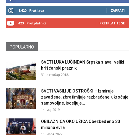
1,420
Pratilaca
ZAPRATI
423
Pretplatnici
PRETPLATITE SE
POPULARNO
SVETI LUKA LUČINDAN Srpska slava i veliki
hrišćanski praznik
31. октобар 2018.
SVETI VASILIJE OSTROŠKI – Izmiruje
zavađene, zbratimljuje razbraćene, ukroćuje
samovoljne, isceljuje...
14. мај 2019.
OBILAZNICA OKO UŽICA Obezbeđeno 30
miliona evra
11. март 2022.