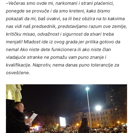
–
Večeras smo ovde mi, narkomani i strani plaćenici,
ponegde se provuče i da smo kreteni, kako bismo
pokazali da mi, baš ovakvi, sa ili bez obzira na to kakvima
nas vidi naš predsednik, predstavljamo razum ove zemlje,
kritičku misao, odvažnost i sigurnost da stvari treba
menjati! Mladost ide iz ovog grada jer prilika gotovo da
nema! Ako niste dete funkcionera ili ako niste član
vladajuće stranke ne pomažu vam puno znanje i
kvalifikacije. Naprotiv, nema danas puno tolerancije za
osvešćene.