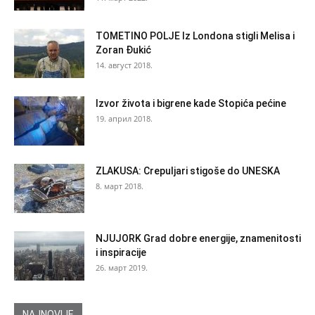
TOMETINO POLJE Iz Londona stigli Melisa i
Zoran Đukić
14. август 2018.
Izvor života i bigrene kade Stopića pećine
19. април 2018.
ZLAKUSA: Crepuljari stigoše do UNESKA
8. март 2018.
NJUJORK Grad dobre energije, znamenitosti
i inspiracije
26. март 2019.
NAJNOVIJE