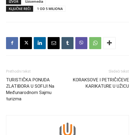
IZVOR
Uzicemedia
KLJUČNE REČI
1 OD 5 MILIONA
Prethodni tekst
Sledeći tekst
TURISTIČKA PONUDA
KORAKSOVE I PETRIČIĆEVE
ZLATIBORA U SOFIJI Na
KARIKATURE U UŽICU
Međunarodnom Sajmu
turizma