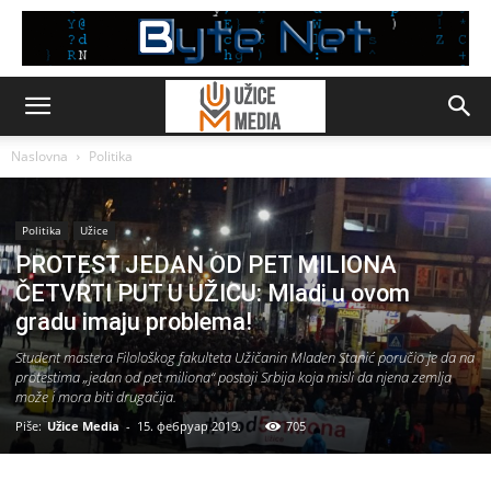
Naslovna
Politika
Politika
Užice
PROTEST JEDAN OD PET MILIONA
ČETVRTI PUT U UŽICU: Mladi u ovom
gradu imaju problema!
Student mastera Filološkog fakulteta Užičanin Mladen Stanić poručio je da na
protestima „jedan od pet miliona“ postoji Srbija koja misli da njena zemlja
može i mora biti drugačija.
Piše:
Užice Media
-
15. фебруар 2019.
705