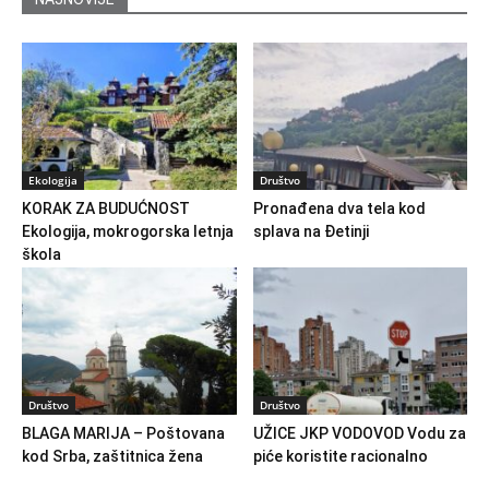
Ekologija
Društvo
KORAK ZA BUDUĆNOST
Pronađena dva tela kod
Ekologija, mokrogorska letnja
splava na Đetinji
škola
Društvo
Društvo
BLAGA MARIJA – Poštovana
UŽICE JKP VODOVOD Vodu za
kod Srba, zaštitnica žena
piće koristite racionalno