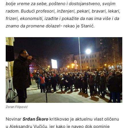
bolje vreme za sebe, pošteno i dostojanstveno, svojim
radom. Budući profesori, inženjeri, pekari, bravari, lekari,
frizeri, ekonomsiti, izađite i pokažite da nas ima više i da
znamo da promene dolaze
!- rekao je Stanić.
Zoran Filipović
Novinar
Srđan Škoro
kritikovao je aktuelnu vlast oličenu
u Aleksandru Vučiću, jer kako je naveo dok pominje