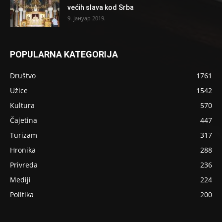
većih slava kod Srba
9. јануар 2019.
POPULARNA KATEGORIJA
Društvo
1761
Užice
1542
Kultura
570
Čajetina
447
Turizam
317
Hronika
288
Privreda
236
Mediji
224
Politika
200