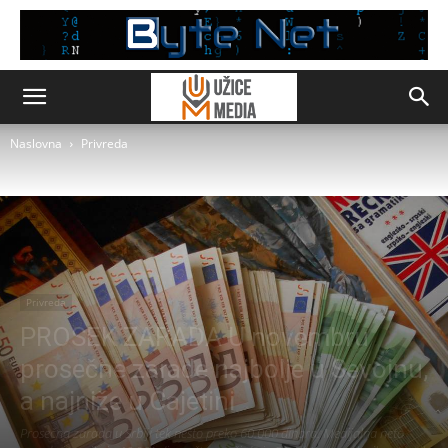
Naslovna
Privreda
Privreda
PROSEK ZARADA U novembru
prosečne zarade najbolje u Sevojnu,
a najniže u Čajetini
Prosečna zarada u Srbiji tek nešto preko 60.000 dinara. Medijalna neto