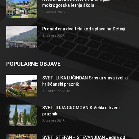
mokrogorska letnja škola
5. август 2026.
Pronađena dva tela kod splava na Đetinji
4. август 2026.
POPULARNE OBJAVE
SVETI LUKA LUČINDAN Srpska slava i veliki
hrišćanski praznik
31. октобар 2018.
SVETI ILIJA GROMOVNIK Veliki crkveni
praznik
2. август 2018.
SVETI STEFAN – STEVANJDAN Jedna od