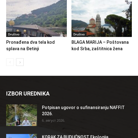
Društvo
Društvo
Pronađena dva tela kod
BLAGA MARIJA – Poštovana
splava na Đetinji
kod Srba, zaštitnica žena
IZBOR UREDNIKA
Potpisan ugovor o sufinansiranju NAFFIT
2026.
6. август 2026.
KORAK ZA BUDUĆNOST Ekologija,