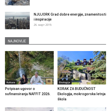
NJUJORK Grad dobre energije, znamenitosti
i inspiracije
26. март 2019.
NAJNOVIJE
Kultura
Ekologija
Potpisan ugovor o
KORAK ZA BUDUĆNOST
sufinansiranju NAFFIT 2026.
Ekologija, mokrogorska letnja
škola