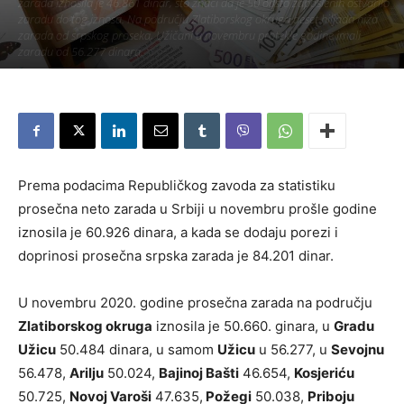
zarada iznosila je 46.861 dinar, što znači da je 50 odsto zaposlenih ostvarilo
zaradu do tog iznosa. Na području Zlatiborskog okruga deset hiljada niža
zarada od srpskog proseka, Užičani u novembru protekle godine imali
zaradu od 56.277 dinara.
Piše:
Užice Media
-
25. јануар 2021.
390
Prema podacima Republičkog zavoda za statistiku
prosečna neto zarada u Srbiji u novembru prošle godine
iznosila je 60.926 dinara, a kada se dodaju porezi i
doprinosi prosečna srpska zarada je 84.201 dinar.
U novembru 2020. godine prosečna zarada na području
Zlatiborskog okruga
iznosila je 50.660. ginara, u
Gradu
Užicu
50.484 dinara, u samom
Užicu
u 56.277, u
Sevojnu
56.478,
Arilju
50.024,
Bajinoj Bašti
46.654,
Kosjeriću
50.725,
Novoj Varoši
47.635,
Požegi
50.038,
Priboju