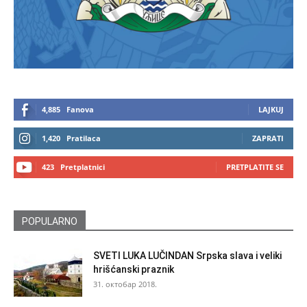
4,885
Fanova
LAJKUJ
1,420
Pratilaca
ZAPRATI
423
Pretplatnici
PRETPLATITE SE
POPULARNO
SVETI LUKA LUČINDAN Srpska slava i veliki
hrišćanski praznik
31. октобар 2018.