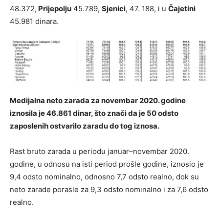
48.372,
Prijepolju
45.789,
Sjenici
, 47. 188, i u
Čajetini
45.981 dinara.
Medijalna neto zarada za novembar 2020. godine
iznosila je 46.861 dinar, što znači da je 50 odsto
zaposlenih ostvarilo zaradu do tog iznosa.
Rast bruto zarada u periodu januar–novembar 2020.
godine, u odnosu na isti period prošle godine, iznosio je
9,4 odsto nominalno, odnosno 7,7 odsto realno, dok su
neto zarade porasle za 9,3 odsto nominalno i za 7,6 odsto
realno.