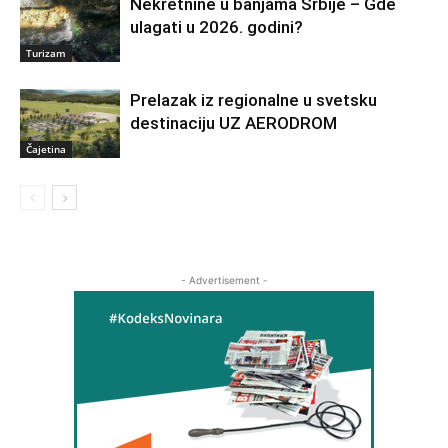
Nekretnine u banjama Srbije – Gde
ulagati u 2026. godini?
Turizam
Prelazak iz regionalne u svetsku
destinaciju UZ AERODROM
Čajetina
- Advertisement -