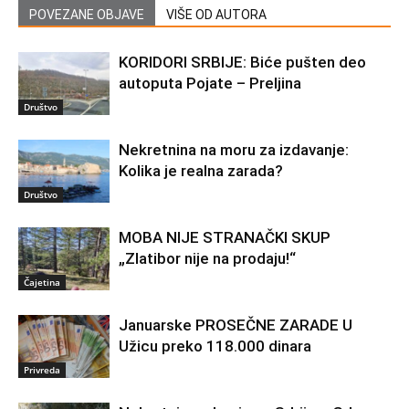
POVEZANE OBJAVE
VIŠE OD AUTORA
KORIDORI SRBIJE: Biće pušten deo
autoputa Pojate – Preljina
Društvo
Nekretnina na moru za izdavanje:
Kolika je realna zarada?
Društvo
MOBA NIJE STRANAČKI SKUP
„Zlatibor nije na prodaju!“
Čajetina
Januarske PROSEČNE ZARADE U
Užicu preko 118.000 dinara
Privreda