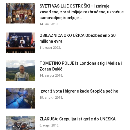
SVETI VASILIJE OSTROŠKI – Izmiruje
zavađene, zbratimljuje razbraćene, ukroćuje
samovoljne, isceljuje...
14. мај 2019.
OBILAZNICA OKO UŽICA Obezbeđeno 30
miliona evra
11. март 2022.
TOMETINO POLJE Iz Londona stigli Melisa i
Zoran Đukić
14. август 2018.
Izvor života i bigrene kade Stopića pećine
19. април 2018.
ZLAKUSA: Crepuljari stigoše do UNESKA
8. март 2018.