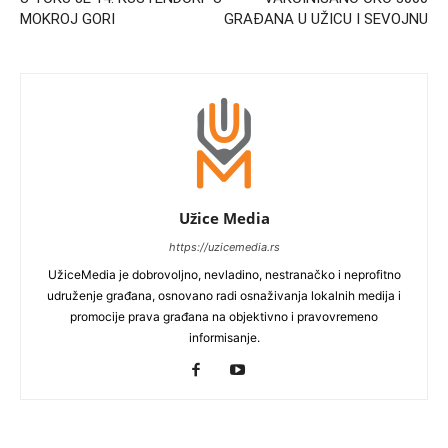
MOKROJ GORI
GRAĐANA U UŽICU I SEVOJNU
Užice Media
https://uzicemedia.rs
UžiceMedia je dobrovoljno, nevladino, nestranačko i neprofitno
udruženje građana, osnovano radi osnaživanja lokalnih medija i
promocije prava građana na objektivno i pravovremeno
informisanje.