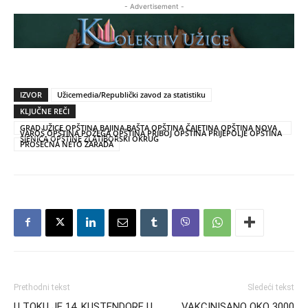
- Advertisement -
IZVOR
Užicemedia/Republički zavod za statistiku
KLJUČNE REČI
GRAD UŽICE OPŠTINA BAJINA BAŠTA OPŠTINA ČAJETINA OPŠTINA NOVA
VAROŠ OPŠTINA POŽEGA OPŠTINA PRIBOJ OPŠTINA PRIJEPOLJE OPŠTINA
SJENICA OPŠTINE ZLATIBORSKI OKRUG
PROSEČNA NETO ZARADA
Prethodni tekst
Sledeći tekst
U TOKU JE 14. KUSTENDORF U
VAKCINISANO OKO 3000