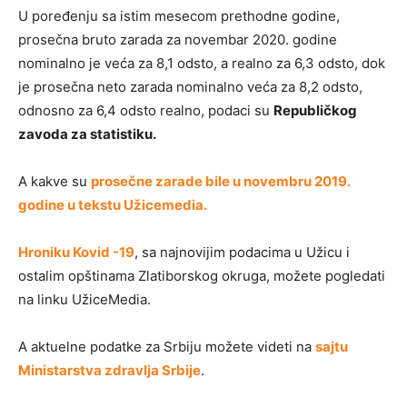
U poređenju sa istim mesecom prethodne godine,
prosečna bruto zarada za novembar 2020. godine
nominalno je veća za 8,1 odsto, a realno za 6,3 odsto, dok
je prosečna neto zarada nominalno veća za 8,2 odsto,
odnosno za 6,4 odsto realno, podaci su
Republičkog
zavoda za statistiku.
A kakve su
prosečne zarade bile u novembru 2019.
godine u tekstu Užicemedia.
Hroniku Kovid -19
, sa najnovijim podacima u Užicu i
ostalim opštinama Zlatiborskog okruga, možete pogledati
na linku UžiceMedia.
A aktuelne podatke za Srbiju možete videti na
sajtu
Ministarstva zdravlja Srbije
.