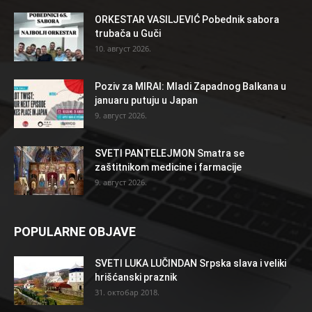
ORKESTAR VASILJEVIĆ Pobednik sabora
trubača u Guči
10. август 2026.
Poziv za MIRAI: Mladi Zapadnog Balkana u
januaru putuju u Japan
9. август 2026.
SVETI PANTELEJMON Smatra se
zaštitnikom medicine i farmacije
9. август 2026.
POPULARNE OBJAVE
SVETI LUKA LUČINDAN Srpska slava i veliki
hrišćanski praznik
31. октобар 2018.