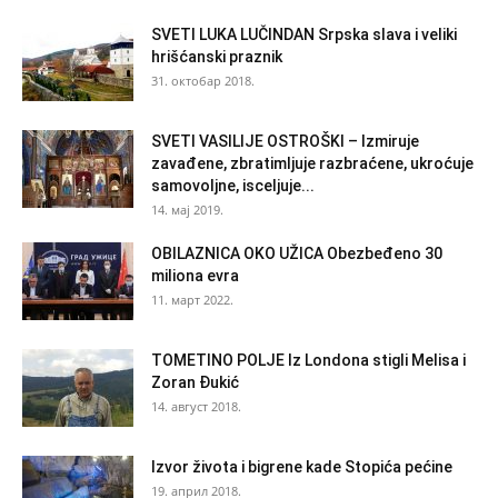
SVETI LUKA LUČINDAN Srpska slava i veliki
hrišćanski praznik
31. октобар 2018.
SVETI VASILIJE OSTROŠKI – Izmiruje
zavađene, zbratimljuje razbraćene, ukroćuje
samovoljne, isceljuje...
14. мај 2019.
OBILAZNICA OKO UŽICA Obezbeđeno 30
miliona evra
11. март 2022.
TOMETINO POLJE Iz Londona stigli Melisa i
Zoran Đukić
14. август 2018.
Izvor života i bigrene kade Stopića pećine
19. април 2018.