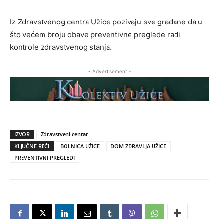
Iz Zdravstvenog centra Užice pozivaju sve građane da u
što većem broju obave preventivne preglede radi
kontrole zdravstvenog stanja.
- Advertisement -
IZVOR
Zdravstveni centar
KLJUČNE REČI
BOLNICA UŽICE
DOM ZDRAVLJA UŽICE
PREVENTIVNI PREGLEDI