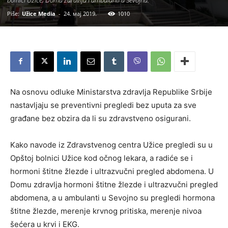
Piše:
Užice Media
-
24. мај 2019.
1010
Na osnovu odluke Ministarstva zdravlja Republike Srbije
nastavljaju se preventivni pregledi bez uputa za sve
građane bez obzira da li su zdravstveno osigurani.
Kako navode iz Zdravstvenog centra Užice pregledi su u
Opštoj bolnici Užice kod očnog lekara, a radiće se i
hormoni štitne žlezde i ultrazvučni pregled abdomena. U
Domu zdravlja hormoni štitne žlezde i ultrazvučni pregled
abdomena, a u ambulanti u Sevojno su pregledi hormona
štitne žlezde, merenje krvnog pritiska, merenje nivoa
šećera u krvi i EKG.