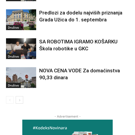
Predlozi za dodelu najviših priznanja
Grada Užica do 1. septembra
Društvo
SA ROBOTIMA IGRAMO KOŠARKU
Škola robotike u GKC
Društvo
NOVA CENA VODE Za domaćinstva
90,33 dinara
Društvo
- Advertisement -