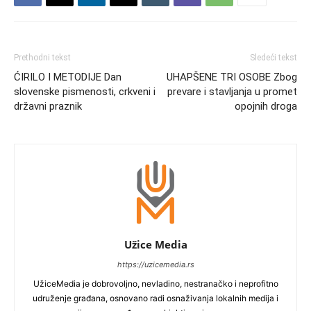
Prethodni tekst
Sledeći tekst
ĆIRILO I METODIJE Dan
UHAPŠENE TRI OSOBE Zbog
slovenske pismenosti, crkveni i
prevare i stavljanja u promet
državni praznik
opojnih droga
Užice Media
https://uzicemedia.rs
UžiceMedia je dobrovoljno, nevladino, nestranačko i neprofitno
udruženje građana, osnovano radi osnaživanja lokalnih medija i