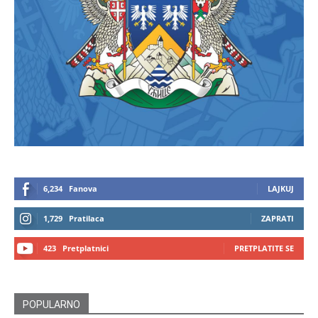
6,234
Fanova
LAJKUJ
1,729
Pratilaca
ZAPRATI
423
Pretplatnici
PRETPLATITE SE
POPULARNO