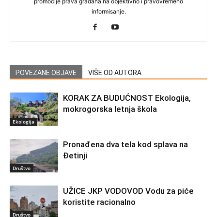
promocije prava građana na objektivno i pravovremeno
informisanje.
POVEZANE OBJAVE
VIŠE OD AUTORA
KORAK ZA BUDUĆNOST Ekologija,
mokrogorska letnja škola
Ekologija
Pronađena dva tela kod splava na
Đetinji
Društvo
UŽICE JKP VODOVOD Vodu za piće
koristite racionalno
Društvo