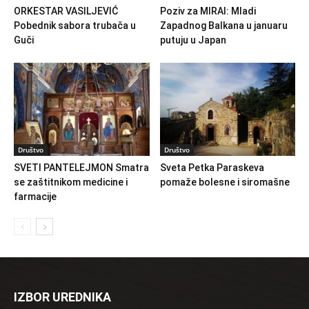
ORKESTAR VASILJEVIĆ
Poziv za MIRAI: Mladi
Pobednik sabora trubača u
Zapadnog Balkana u januaru
Guči
putuju u Japan
Društvo
Društvo
SVETI PANTELEJMON Smatra
Sveta Petka Paraskeva
se zaštitnikom medicine i
pomaže bolesne i siromašne
farmacije
IZBOR UREDNIKA