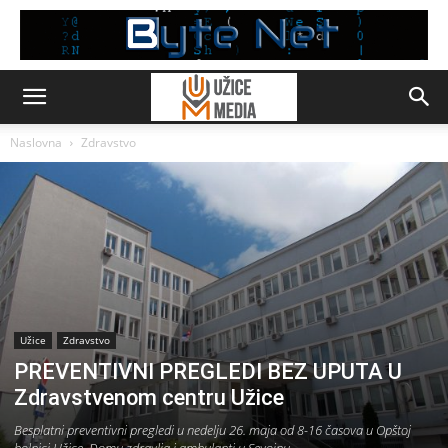
Naslovna
Zdravstvo
Užice
Zdravstvo
PREVENTIVNI PREGLEDI BEZ UPUTA U
Zdravstvenom centru Užice
Besplatni preventivni pregledi u nedelju 26. maja od 8-16 časova u Opštoj
bolnici Užice, Domu zdravlja i ambulanti u Sevojnu.