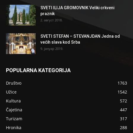
SVETI ILIJA GROMOVNIK Veliki crkveni
praznik
2. август 2018.
SVETI STEFAN – STEVANJDAN Jedna od
većih slava kod Srba
9. јануар 2019.
POPULARNA KATEGORIJA
Društvo
1763
Užice
1542
Kultura
572
Čajetina
447
Turizam
317
Hronika
288