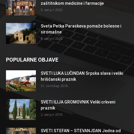
zaštitnikom medicine i farmacije
9. август 2026.
Sveta Petka Paraskeva pomaže bolesne i
siromašne
8. август 2026.
POPULARNE OBJAVE
SVETI LUKA LUČINDAN Srpska slava i veliki
hrišćanski praznik
31. октобар 2018.
SVETI ILIJA GROMOVNIK Veliki crkveni
praznik
2. август 2018.
SVETI STEFAN – STEVANJDAN Jedna od