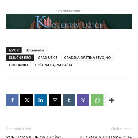
- Advertisement -
IZVOR
Užicemedia
KLJUČNE REČI
GRAD UŽICE
GRADSKA OPŠTINA SEVOJNO
ODBORNICI
OPŠTINA BAJINA BAŠTA
Prethodni tekst
Sledeći tekst
SVETI VASILIJE OSTROŠKI
PLAZMA SPORTSKE IGRE