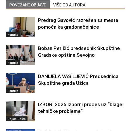
POVEZANE OBJAVE
VIŠE OD AUTORA
Predrag Gavović razrešen sa mesta
pomoćnika gradonačelnice
Politika
Boban Perišić predsednik Skupštine
Gradske opštine Sevojno
Politika
DANIJELA VASILJEVIĆ Predsednica
Skupštine grada Užica
Politika
IZBORI 2026 Izborni proces uz “blage
tehničke probleme”
Bajina Bašta