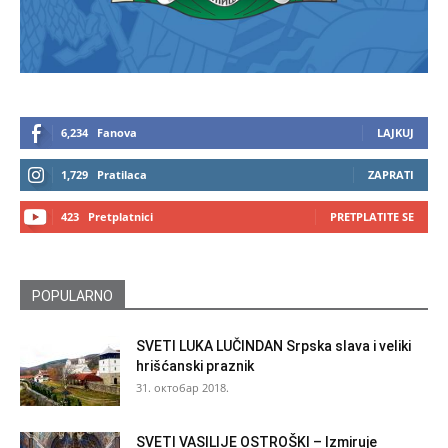
6,234
Fanova
LAJKUJ
1,729
Pratilaca
ZAPRATI
423
Pretplatnici
PRETPLATITE SE
POPULARNO
SVETI LUKA LUČINDAN Srpska slava i veliki
hrišćanski praznik
31. октобар 2018.
SVETI VASILIJE OSTROŠKI – Izmiruje