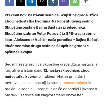
Prekinut novi nastavak sednice Skupštine grada Užica,
zbog nedostatka kvoruma. Na konstitutivnoj sednici
Skupštine opštine Bajina Bašta za predsednika
Skupštine izabran Petar Petrović iz SPS-a sa izborne
liste „Aleksandar Vučić – naša porodica – Bajina Bašta“.
Iduće sedmice druga sednica Skupštine gradske
opštine Sevojno.
Sedamnaesta sednica Skupštine grada Užica nastavaila
rad, ali je u istom danu
12. nastavak sednice, zbod
nedostatka kvoruma
prekinut. Nakon prozivke i
utvrđivanja da ne postoji kvorum
predsedavajuća
je
prekinula sednicu i saopštila da će odbornici i javnost o
nastavku sednice biti blagovremeno obavešteni.