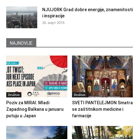
NJUJORK Grad dobre energije, znamenitosti
i inspiracije
26. март 2019.
NAJNOVIJE
Društvo
Društvo
Poziv za MIRAI: Mladi
SVETI PANTELEJMON Smatra
Zapadnog Balkana u januaru
se zaštitnikom medicine i
putuju u Japan
farmacije