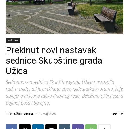
Politika
Prekinut novi nastavak
sednice Skupštine grada
Užica
Sedamnaesta sednica Skupštine grada Užica nastavaila
rad, u sredu, ali je prekinuta zbog nedostatka kvoruma. Nije
usvojena ni jedna tačka dnevnog reda. Beležimo aktivnosti u
Bajinoj Bašti i Sevojnu.
Piše:
Užice Media
-
14. мај 2026.
108