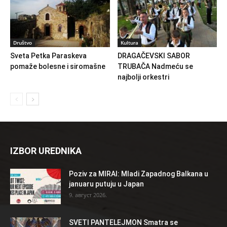
Društvo
Kultura
Sveta Petka Paraskeva
DRAGAČEVSKI SABOR
pomaže bolesne i siromašne
TRUBAČA Nadmeću se
najbolji orkestri
IZBOR UREDNIKA
Poziv za MIRAI: Mladi Zapadnog Balkana u
januaru putuju u Japan
9. август 2026.
SVETI PANTELEJMON Smatra se