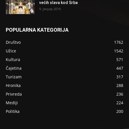
većih slava kod Srba
9. јануар 2019.
POPULARNA KATEGORIJA
Društvo
1762
Užice
1542
Kultura
571
Čajetina
447
Turizam
317
Hronika
288
Privreda
236
Mediji
224
Politika
200