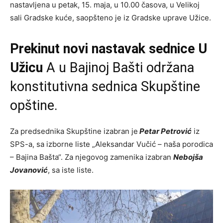
nastavljena u petak, 15. maja, u 10.00 časova, u Velikoj
sali Gradske kuće, saopšteno je iz Gradske uprave Užice.
Prekinut novi nastavak sednice U
Užicu
A u Bajinoj Bašti održana
konstitutivna sednica Skupštine
opštine.
Za predsednika Skupštine izabran je
Petar Petrović
iz
SPS-a, sa izborne liste „Aleksandar Vučić – naša porodica
– Bajina Bašta“. Za njegovog zamenika izabran
Nebojša
Jovanović
, sa iste liste.