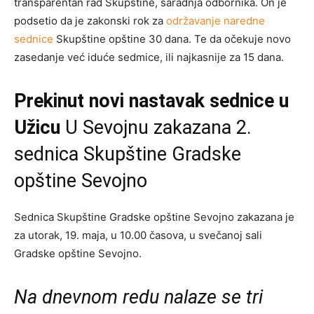
transparentan rad Skupštine, saradnja odbornika. On je
podsetio da je zakonski rok za
održavanje naredne
sednice
Skupštine opštine 30 dana. Te da očekuje novo
zasedanje već iduće sedmice, ili najkasnije za 15 dana.
Prekinut novi nastavak sednice
u
Užicu
U Sevojnu zakazana 2.
sednica Skupštine Gradske
opštine Sevojno
Sednica Skupštine Gradske opštine Sevojno zakazana je
za utorak, 19. maja, u 10.00 časova, u svečanoj sali
Gradske opštine Sevojno.
Na dnevnom redu nalaze se tri