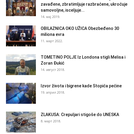
zavađene, zbratimljuje razbraćene, ukroćuje
samovoljne, isceljuje...
14. мај 2019.
OBILAZNICA OKO UŽICA Obezbeđeno 30
miliona evra
11. март 2022.
TOMETINO POLJE Iz Londona stigli Melisa i
Zoran Đukić
14. август 2018.
Izvor života i bigrene kade Stopića pećine
19. април 2018.
ZLAKUSA: Crepuljari stigoše do UNESKA
8. март 2018.