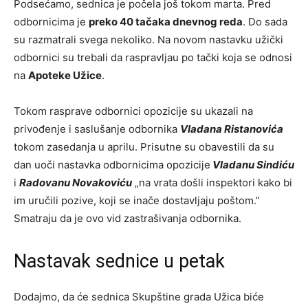
Podsećamo, sednica je počela još tokom marta. Pred
odbornicima je
preko 40 tačaka dnevnog reda
. Do sada
su razmatrali svega nekoliko. Na novom nastavku užički
odbornici su trebali da raspravljau po tački koja se odnosi
na
Apoteke Užice
.
Tokom rasprave odbornici opozicije su ukazali na
privođenje i saslušanje odbornika
Vladana Ristanovića
tokom zasedanja u aprilu. Prisutne su obavestili da su
dan uoči nastavka odbornicima opozicije
Vladanu Sindiću
i
Radovanu Novakoviću
„na vrata došli inspektori kako bi
im uručili pozive, koji se inače dostavljaju poštom.”
Smatraju da je ovo vid zastrašivanja odbornika.
Nastavak sednice u petak
Dodajmo, da će sednica Skupštine grada Užica biće