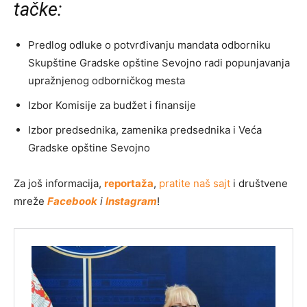
tačke:
Predlog odluke o potvrđivanju mandata odborniku
Skupštine Gradske opštine Sevojno radi popunjavanja
upražnjenog odborničkog mesta
Izbor Komisije za budžet i finansije
Izbor predsednika, zamenika predsednika i Veća
Gradske opštine Sevojno
Za još informacija,
reportaža
,
pratite naš sajt
i društvene
mreže
Facebook
i
Instagram
!