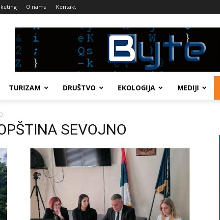
keting
O nama
Kontakt
TURIZAM
DRUŠTVO
EKOLOGIJA
MEDIJI
O
A OPŠTINA SEVOJNO