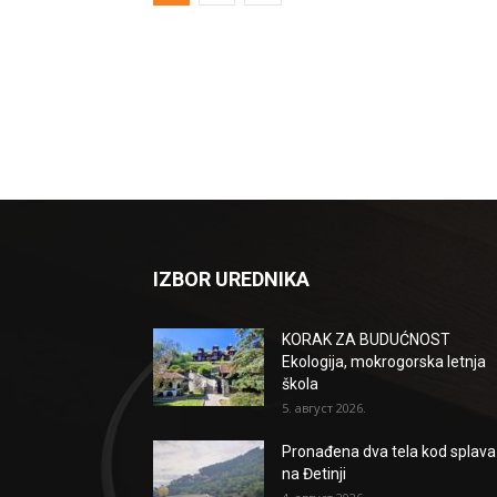
IZBOR UREDNIKA
KORAK ZA BUDUĆNOST
Ekologija, mokrogorska letnja
škola
5. август 2026.
Pronađena dva tela kod splava
na Đetinji