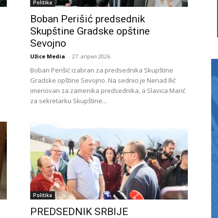
Politika
Boban Perišić predsednik
Skupštine Gradske opštine
Sevojno
Užice Media
-
27. април 2026.
Boban Perišić izabran za predsednika Skupštine
Gradske opštine Sevojno. Na sednici je Nenad Ilić
imenovan za zamenika predsednika, a Slavica Marić
za sekretarku Skupštine...
Politika
PREDSEDNIK SRBIJE