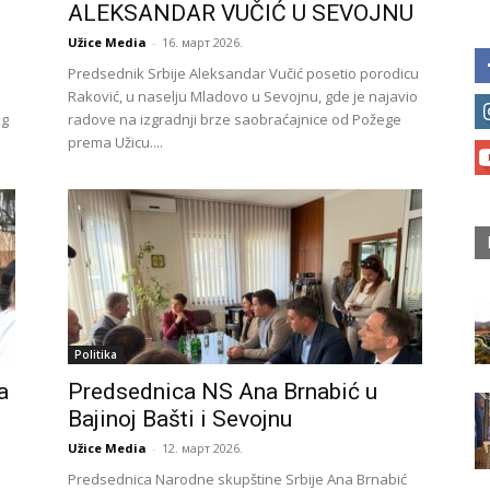
ALEKSANDAR VUČIĆ U SEVOJNU
Užice Media
-
16. март 2026.
Predsednik Srbije Aleksandar Vučić posetio porodicu
Raković, u naselju Mladovo u Sevojnu, gde je najavio
og
radove na izgradnji brze saobraćajnice od Požege
prema Užicu....
Politika
a
Predsednica NS Ana Brnabić u
Bajinoj Bašti i Sevojnu
Užice Media
-
12. март 2026.
Predsednica Narodne skupštine Srbije Ana Brnabić