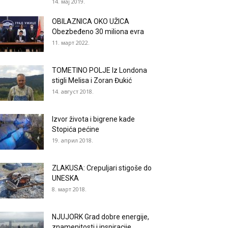
14. мај 2019.
OBILAZNICA OKO UŽICA
Obezbeđeno 30 miliona evra
11. март 2022.
TOMETINO POLJE Iz Londona
stigli Melisa i Zoran Đukić
14. август 2018.
Izvor života i bigrene kade
Stopića pećine
19. април 2018.
ZLAKUSA: Crepuljari stigoše do
UNESKA
8. март 2018.
NJUJORK Grad dobre energije,
znamenitosti i inspiracije