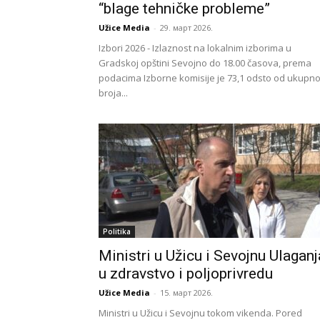
“blage tehničke probleme”
Užice Media
-
29. март 2026.
Izbori 2026 - Izlaznost na lokalnim izborima u
Gradskoj opštini Sevojno do 18.00 časova, prema
podacima Izborne komisije je 73,1 odsto od ukupn
broja...
Politika
Ministri u Užicu i Sevojnu Ulaganj
u zdravstvo i poljoprivredu
Užice Media
-
15. март 2026.
Ministri u Užicu i Sevojnu tokom vikenda. Pored