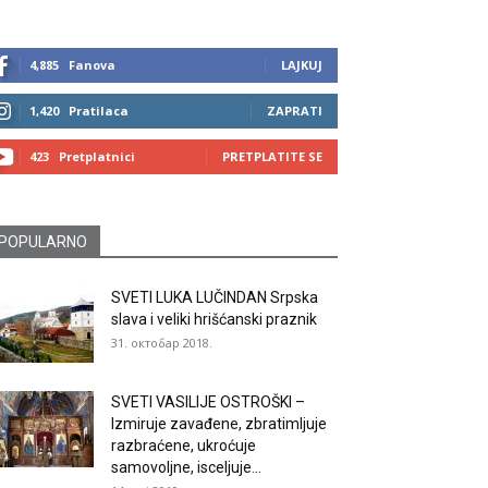
4,885
Fanova
LAJKUJ
1,420
Pratilaca
ZAPRATI
423
Pretplatnici
PRETPLATITE SE
POPULARNO
SVETI LUKA LUČINDAN Srpska
slava i veliki hrišćanski praznik
31. октобар 2018.
SVETI VASILIJE OSTROŠKI –
Izmiruje zavađene, zbratimljuje
razbraćene, ukroćuje
samovoljne, isceljuje...