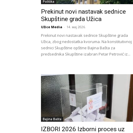
Politika
Prekinut novi nastavak sednice
Skupštine grada Užica
Užice Media
-
14. мај 2026.
Prekinut novi nastavak sednice Skupštine grada
Užica, zbog nedostatka kvoruma. Na konstitutivnoj
sednici Skupštine opštine Bajina Bašta za
predsednika Skupštine izabran Petar Petrović iz...
Bajina Bašta
IZBORI 2026 Izborni proces uz