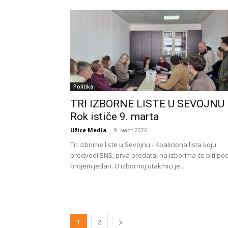
Politika
TRI IZBORNE LISTE U SEVOJNU
Rok ističe 9. marta
Užice Media
-
9. март 2026.
Tri izborne liste u Sevojnu - Koaliciona lista koju
predvodi SNS, prva predata, na izborima će biti po
brojem jedan. U izbornoj utakmici je...
1
2