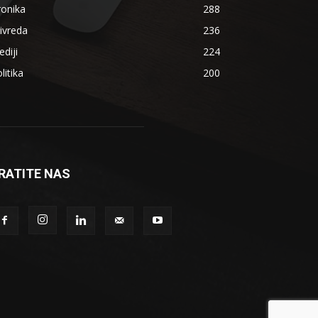
ronika
288
ivreda
236
diji
224
litika
200
RATITE NAS