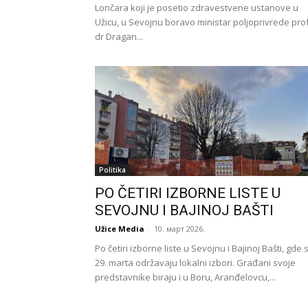
Lončara koji je posetio zdravestvene ustanove u
Užicu, u Sevojnu boravo ministar poljoprivrede prof
dr Dragan...
Politika
PO ČETIRI IZBORNE LISTE U
SEVOJNU I BAJINOJ BAŠTI
Užice Media
-
10. март 2026.
Po četiri izborne liste u Sevojnu i Bajinoj Bašti, gde 
29. marta održavaju lokalni izbori. Građani svoje
predstavnike biraju i u Boru, Aranđelovcu,...