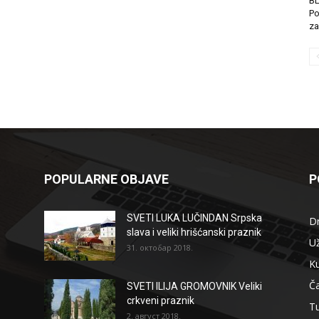
B
Po
za
POPULARNE OBJAVE
P
SVETI LUKA LUČINDAN Srpska
D
slava i veliki hrišćanski praznik
Už
31. октобар 2018.
Ku
Ča
SVETI ILIJA GROMOVNIK Veliki
crkveni praznik
T
2. август 2018.