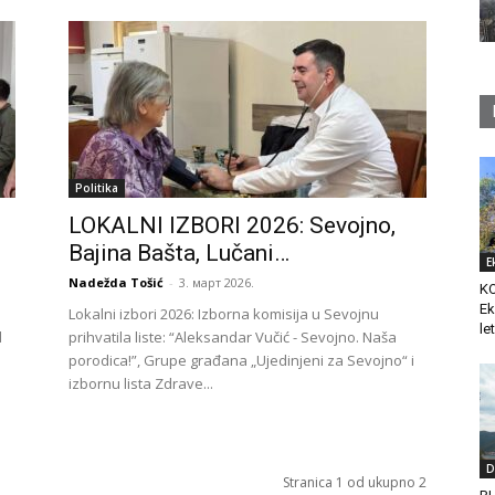
Politika
LOKALNI IZBORI 2026: Sevojno,
Bajina Bašta, Lučani…
E
Nadežda Tošić
-
3. март 2026.
K
Ek
Lokalni izbori 2026: Izborna komisija u Sevojnu
le
d
prihvatila liste: “Aleksandar Vučić - Sevojno. Naša
porodica!”, Grupe građana „Ujedinjeni za Sevojno“ i
izbornu lista Zdrave...
D
Stranica 1 od ukupno 2