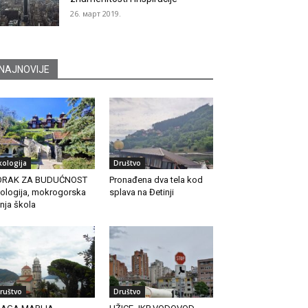
26. март 2019.
NAJNOVIJE
kologija
Društvo
ORAK ZA BUDUĆNOST
Pronađena dva tela kod
ologija, mokrogorska
splava na Đetinji
tnja škola
ruštvo
Društvo