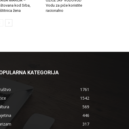
LAGA MARIJA –
UŽICE JKP VODOVOD
štovana kod Srba,
Vodu za piće koristite
štitnica žena
racionalno
OPULARNA KATEGORIJA
ruštvo
1761
ice
1542
ltura
569
jetina
446
urizam
317