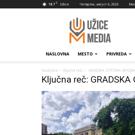
C
18.7
Четвртак, август 6, 2026
Mar
Užice
UžiceMedia
NASLOVNA
MESTO
PRIVREDA
Naslovna
Ključne reči
GRADSKA OPŠTINA SEVOJN
Ključna reč: GRADSK