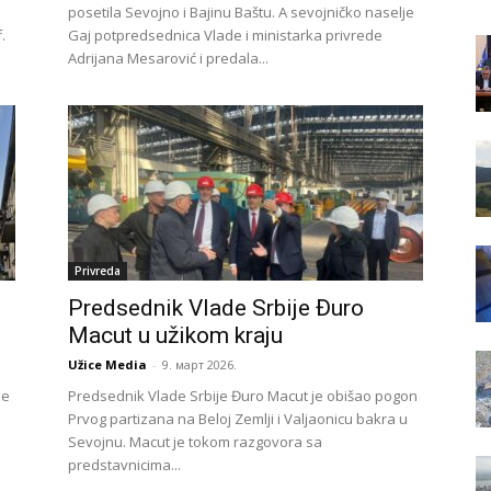
posetila Sevojno i Bajinu Baštu. A sevojničko naselje
.
Gaj potpredsednica Vlade i ministarka privrede
Adrijana Mesarović i predala...
Privreda
Predsednik Vlade Srbije Đuro
Macut u užikom kraju
Užice Media
-
9. март 2026.
se
Predsednik Vlade Srbije Đuro Macut je obišao pogon
Prvog partizana na Beloj Zemlji i Valjaonicu bakra u
Sevojnu. Macut je tokom razgovora sa
predstavnicima...