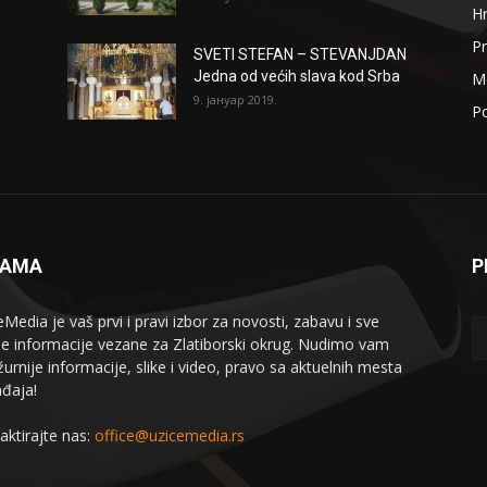
H
Pr
SVETI STEFAN – STEVANJDAN
Jedna od većih slava kod Srba
Me
9. јануар 2019.
Po
NAMA
P
eMedia je vaš prvi i pravi izbor za novosti, zabavu i sve
le informacije vezane za Zlatiborski okrug. Nudimo vam
žurnije informacije, slike i video, pravo sa aktuelnih mesta
đaja!
aktirajte nas:
office@uzicemedia.rs