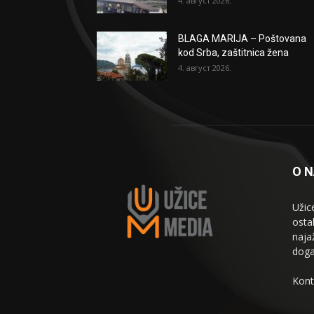
4. август 2026.
BLAGA MARIJA – Poštovana
kod Srba, zaštitnica žena
4. август 2026.
O 
Užic
osta
naja
doga
Kont