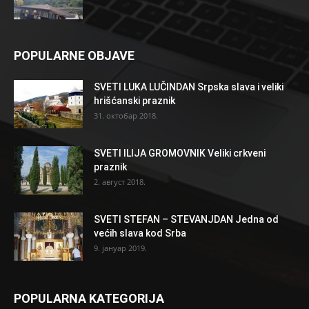
POPULARNE OBJAVE
SVETI LUKA LUČINDAN Srpska slava i veliki
hrišćanski praznik
31. октобар 2018.
SVETI ILIJA GROMOVNIK Veliki crkveni
praznik
2. август 2018.
SVETI STEFAN – STEVANJDAN Jedna od
većih slava kod Srba
9. јануар 2019.
POPULARNA KATEGORIJA