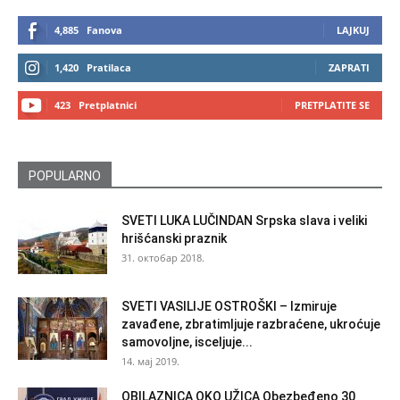
4,885
Fanova
LAJKUJ
1,420
Pratilaca
ZAPRATI
423
Pretplatnici
PRETPLATITE SE
POPULARNO
SVETI LUKA LUČINDAN Srpska slava i veliki
hrišćanski praznik
31. октобар 2018.
SVETI VASILIJE OSTROŠKI – Izmiruje
zavađene, zbratimljuje razbraćene, ukroćuje
samovoljne, isceljuje...
14. мај 2019.
OBILAZNICA OKO UŽICA Obezbeđeno 30