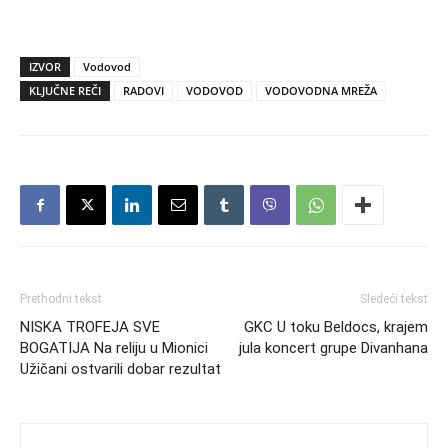
IZVOR
Vodovod
KLJUČNE REČI
RADOVI
VODOVOD
VODOVODNA MREŽA
Prethodni tekst
Sledeći tekst
NISKA TROFEJA SVE
GKC U toku Beldocs, krajem
BOGATIJA Na reliju u Mionici
jula koncert grupe Divanhana
Užičani ostvarili dobar rezultat