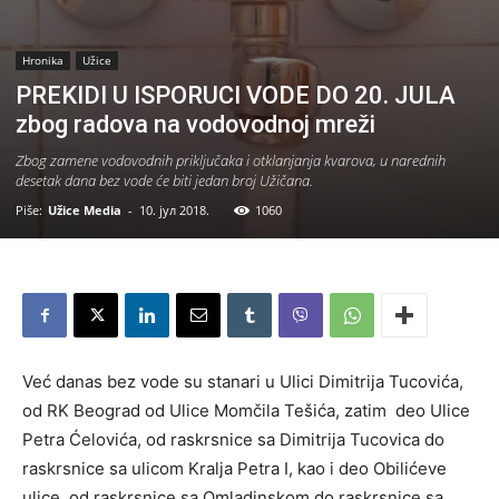
Hronika
Užice
PREKIDI U ISPORUCI VODE DO 20. JULA
zbog radova na vodovodnoj mreži
Zbog zamene vodovodnih priključaka i otklanjanja kvarova, u narednih
desetak dana bez vode će biti jedan broj Užičana.
Piše:
Užice Media
-
10. јул 2018.
1060
Već danas bez vode su stanari u Ulici Dimitrija Tucovića,
od RK Beograd od Ulice Momčila Tešića, zatim deo Ulice
Petra Ćelovića, od raskrsnice sa Dimitrija Tucovica do
raskrsnice sa ulicom Kralja Petra I, kao i deo Obilićeve
ulice, od raskrsnice sa Omladinskom do raskrsnice sa