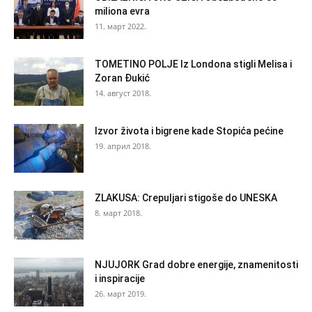
miliona evra
11. март 2022.
TOMETINO POLJE Iz Londona stigli Melisa i
Zoran Đukić
14. август 2018.
Izvor života i bigrene kade Stopića pećine
19. април 2018.
ZLAKUSA: Crepuljari stigoše do UNESKA
8. март 2018.
NJUJORK Grad dobre energije, znamenitosti
i inspiracije
26. март 2019.