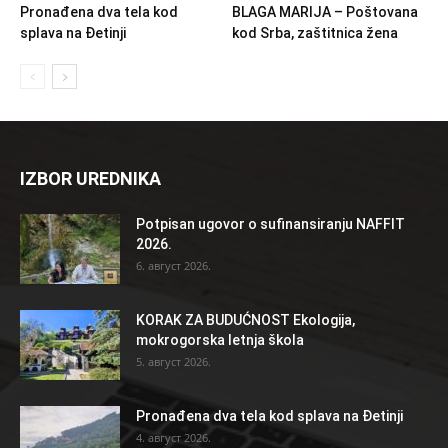
Pronađena dva tela kod
BLAGA MARIJA – Poštovana
splava na Đetinji
kod Srba, zaštitnica žena
IZBOR UREDNIKA
Potpisan ugovor o sufinansiranju NAFFIT
2026.
6. август 2026.
KORAK ZA BUDUĆNOST Ekologija,
mokrogorska letnja škola
5. август 2026.
Pronađena dva tela kod splava na Đetinji
4. август 2026.