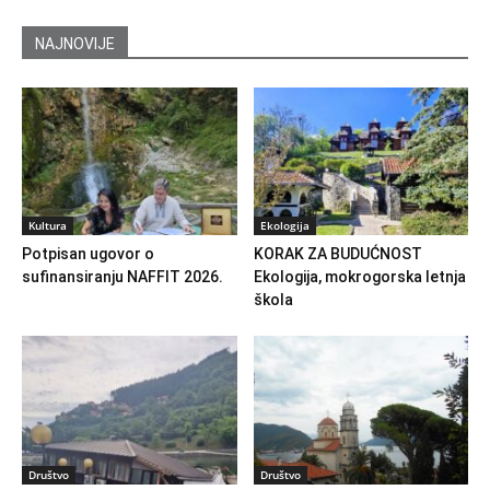
NAJNOVIJE
Kultura
Ekologija
Potpisan ugovor o
KORAK ZA BUDUĆNOST
sufinansiranju NAFFIT 2026.
Ekologija, mokrogorska letnja
škola
Društvo
Društvo