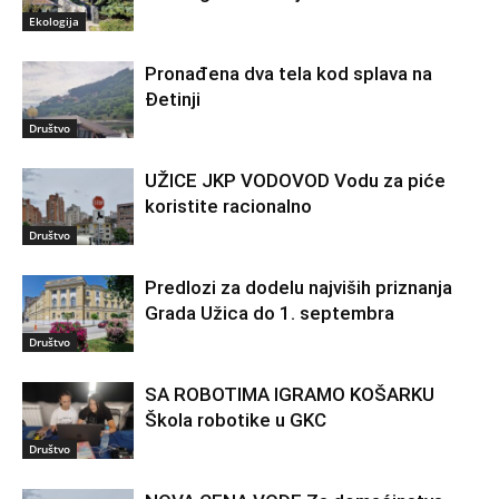
Ekologija
Pronađena dva tela kod splava na
Đetinji
Društvo
UŽICE JKP VODOVOD Vodu za piće
koristite racionalno
Društvo
Predlozi za dodelu najviših priznanja
Grada Užica do 1. septembra
Društvo
SA ROBOTIMA IGRAMO KOŠARKU
Škola robotike u GKC
Društvo