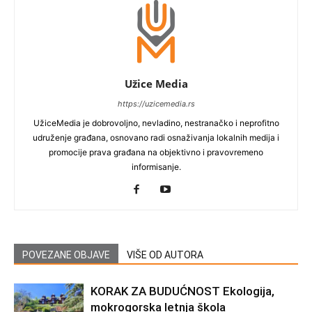
Užice Media
https://uzicemedia.rs
UžiceMedia je dobrovoljno, nevladino, nestranačko i neprofitno
udruženje građana, osnovano radi osnaživanja lokalnih medija i
promocije prava građana na objektivno i pravovremeno
informisanje.
POVEZANE OBJAVE
VIŠE OD AUTORA
KORAK ZA BUDUĆNOST Ekologija,
mokrogorska letnja škola