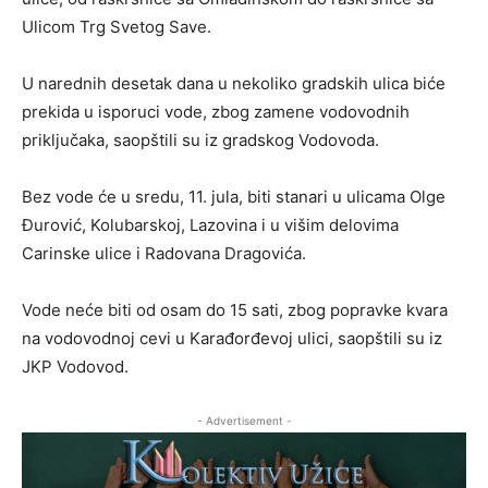
Ulicom Trg Svetog Save.
U narednih desetak dana u nekoliko gradskih ulica biće
prekida u isporuci vode, zbog zamene vodovodnih
priključaka, saopštili su iz gradskog Vodovoda.
Bez vode će u sredu, 11. jula, biti stanari u ulicama Olge
Đurović, Kolubarskoj, Lazovina i u višim delovima
Carinske ulice i Radovana Dragovića.
Vode neće biti od osam do 15 sati, zbog popravke kvara
na vodovodnoj cevi u Karađorđevoj ulici, saopštili su iz
JKP Vodovod.
- Advertisement -