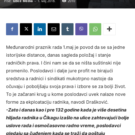
Piše:
Užice Media
-
1. мај 2018.
2010
Međunarodni praznik rada 1.maj je povod da se sa jedne
istorijske distance, danas sagleda položaj i stanje
radničkih prava. I čini nam se da se ništa suštinski nije
promenilo. Poslodavci i dalje jure profit ne birajući
sredstva a radnici i sindikati mukotrpno nastoje da
očuvaju i poboljšaju svoja prava i izbore se za bolji život.
To je začarani krug u kome poslodavci uvek nalaze nove
forme za ekploataciju radnika, navodi Drašković.
-Zato i danas kao i pre 132 godine kada je više desetina
hiljada radnika u Čikagu izašlo na ulice zahtevajući bolje
uslove rada i osmočasovno radno vreme, poslodavci
gledaju sa čuđenjem kada se traži da poštuju