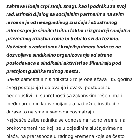
zahteva i ideja crpi svoju snagu kao i podršku za svoj
rad. Istinski dijalog sa socijalnim partnerima na svim
nivoima je od nesagledivog značaja i obostranog
interesa jer je sindikat bitan faktor u izgradnji socijalno
pravednog društva kome bi trebalo svi da težimo.
Nažalost, svedoci smo i brojnih primera kada se ne
dozvoljava sindikalno organizovanje od strane
poslodavaca a sindikalni aktivisti se šikaniraju pod
pretnjom gubitka radnog mesta.
Savez samostalnih sindikata Srbije obeležava 115. godina
svog postojanja i delovanja i ovakvi postupci su
nedopustivi i u suprotnosti sa zakonskim rešenjima i
međunarodnim konvencijama a nadležne institucije
države to ne smeju samo da posmatraju.
Najčešće žalbe radnika se odnose na radno vreme, na
prekovremeni rad koji se u pojedinim slučajevima ne
plaća, na preraspodelu radnog vremena kojе se često