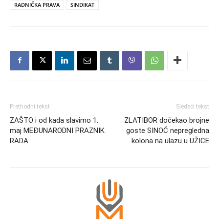
RADNIČKA PRAVA
SINDIKAT
Prethodni tekst
Sledeći tekst
ZAŠTO i od kada slavimo 1.
ZLATIBOR dočekao brojne
maj MEĐUNARODNI PRAZNIK
goste SINOĆ nepregledna
RADA
kolona na ulazu u UŽICE