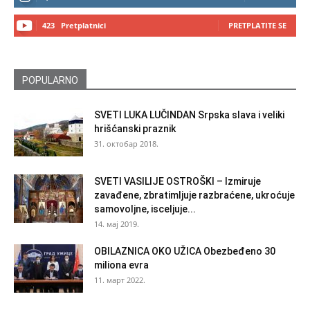
423
Pretplatnici
PRETPLATITE SE
POPULARNO
SVETI LUKA LUČINDAN Srpska slava i veliki
hrišćanski praznik
31. октобар 2018.
SVETI VASILIJE OSTROŠKI – Izmiruje
zavađene, zbratimljuje razbraćene, ukroćuje
samovoljne, isceljuje...
14. мај 2019.
OBILAZNICA OKO UŽICA Obezbeđeno 30
miliona evra
11. март 2022.