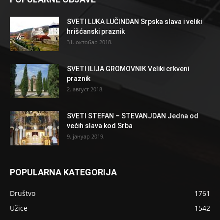
SVETI LUKA LUČINDAN Srpska slava i veliki
hrišćanski praznik
31. октобар 2018.
SVETI ILIJA GROMOVNIK Veliki crkveni
praznik
2. август 2018.
SVETI STEFAN – STEVANJDAN Jedna od
većih slava kod Srba
9. јануар 2019.
POPULARNA KATEGORIJA
Društvo
1761
Užice
1542