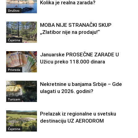
Kolika je realna zarada?
Društvo
MOBA NIJE STRANAČKI SKUP
„Zlatibor nije na prodaju!“
Čajetina
Januarske PROSEČNE ZARADE U
Užicu preko 118.000 dinara
Privreda
Nekretnine u banjama Srbije – Gde
ulagati u 2026. godini?
Turizam
Prelazak iz regionalne u svetsku
destinaciju UZ AERODROM
Čajetina