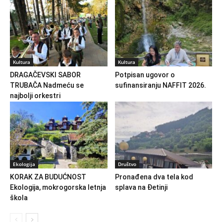
Kultura
Kultura
DRAGAČEVSKI SABOR
Potpisan ugovor o
TRUBAČA Nadmeću se
sufinansiranju NAFFIT 2026.
najbolji orkestri
Ekologija
Društvo
KORAK ZA BUDUĆNOST
Pronađena dva tela kod
Ekologija, mokrogorska letnja
splava na Đetinji
škola