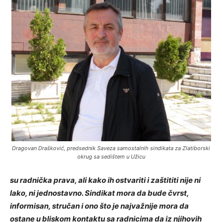
Dragovan Drašković, predsednik Saveza samostalnih sindikata za Zlatiborski
okrug sa sedištem u Užicu
su radnička prava, ali kako ih ostvariti i zaštititi nije ni
lako, ni jednostavno. Sindikat mora da bude čvrst,
informisan, stručan i ono što je najvažnije mora da
ostane u bliskom kontaktu sa radnicima da iz njihovih