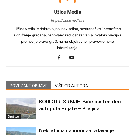
Užice Media
https://uzicemedia.rs
UžiceMedia je dobrovoljno, nevladino, nestranačko i neprofitno
udruženje građana, osnovano radi osnaživanja lokalnih medija i
promocije prava građana na objektivno i pravovremeno
informisanje.
POVEZANE OBJAVE
VIŠE OD AUTORA
KORIDORI SRBIJE: Biće pušten deo
autoputa Pojate – Preljina
Društvo
Nekretnina na moru za izdavanje: