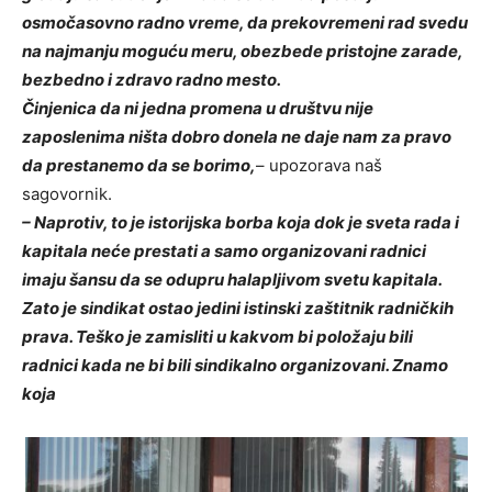
osmočasovno radno vreme, da prekovremeni rad svedu
na najmanju moguću meru, obezbede pristojne zarade,
bezbedno i zdravo radno mesto.
Činjenica da ni jedna promena u društvu nije
zaposlenima ništa dobro donela ne daje nam za pravo
da prestanemo da se borimo,
– upozorava naš
sagovornik.
– Naprotiv, to je istorijska borba koja dok je sveta rada i
kapitala neće prestati a samo organizovani radnici
imaju šansu da se odupru halapljivom svetu kapitala.
Zato je sindikat ostao jedini istinski zaštitnik radničkih
prava. Teško je zamisliti u kakvom bi položaju bili
radnici kada ne bi bili sindikalno organizovani. Znamo
koja