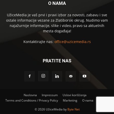
O NAMA
UžiceMedia je vaš prvi i pravi izbor za novosti, zabavu i sve
ostale informacije vezane za Zlatiborski okrug. Nudimo vam
najažurnije informacije, slike i video, pravo sa aktuelnih
mesta događaja!
Kontaktirajte nas:
office@uzicemedia.rs
PRATITE NAS
Naslovna
Impressum
Uslovi korišćenja
Terms and Conditions / Privacy Policy
Marketing
O nama
Kontakt
©
2026 UžiceMedia by
Byte Net