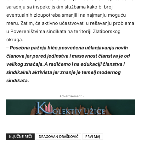
saradnju sa inspekcijskim službama kako bi broj
eventualnih zloupotreba smanjili na najmanju moguću
meru. Zatim, će aktivno učestvovati u rešavanju problema
u Povereništvima sindikata na teritoriji Zlatiborskog
okruga.
–
Posebna pažnja biće posvećena učlanjavanju novih
članova jer pored jedinstva i masovnost članstva je od
velikog značaja. A radićemo i na edukaciji članstva i
sindikalnih aktivista jer znanje je temelj modernog
sindikata.
- Advertisement -
KLJUČNE REČI
DRAGOVAN DRAŠKOVIĆ
PRVI MAJ