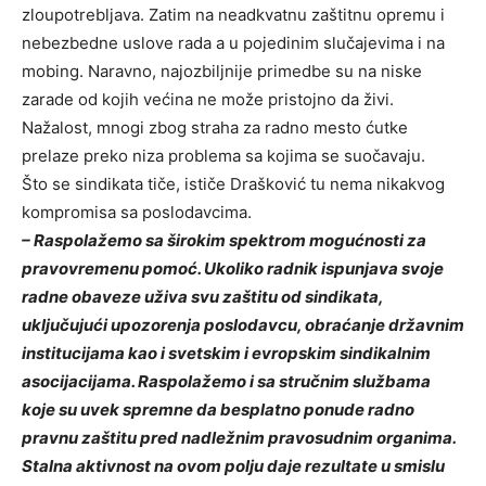
zloupotrebljava. Zatim na neadkvatnu zaštitnu opremu i
nebezbedne uslove rada a u pojedinim slučajevima i na
mobing. Naravno, najozbiljnije primedbe su na niske
zarade od kojih većina ne može pristojno da živi.
Nažalost, mnogi zbog straha za radno mesto ćutke
prelaze preko niza problema sa kojima se suočavaju.
Što se sindikata tiče, ističe Drašković tu nema nikakvog
kompromisa sa poslodavcima.
– Raspolažemo sa širokim spektrom mogućnosti za
pravovremenu pomoć. Ukoliko radnik ispunjava svoje
radne obaveze uživa svu zaštitu od sindikata,
uključujući upozorenja poslodavcu, obraćanje državnim
institucijama kao i svetskim i evropskim sindikalnim
asocijacijama. Raspolažemo i sa stručnim službama
koje su uvek spremne da besplatno ponude radno
pravnu zaštitu pred nadležnim pravosudnim organima.
Stalna aktivnost na ovom polju daje rezultate u smislu