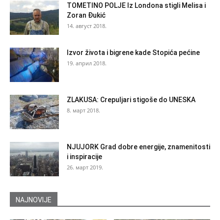
TOMETINO POLJE Iz Londona stigli Melisa i
Zoran Đukić
14. август 2018.
Izvor života i bigrene kade Stopića pećine
19. април 2018.
ZLAKUSA: Crepuljari stigoše do UNESKA
8. март 2018.
NJUJORK Grad dobre energije, znamenitosti
i inspiracije
26. март 2019.
NAJNOVIJE