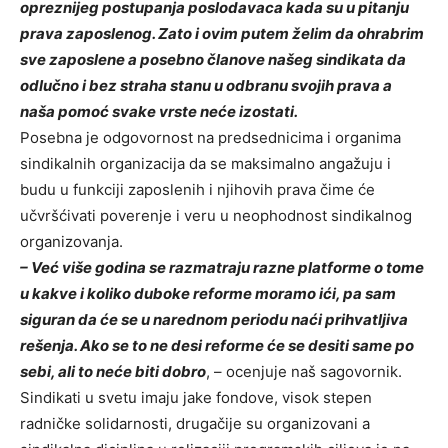
opreznijeg postupanja poslodavaca kada su u pitanju
prava zaposlenog. Zato i ovim putem želim da ohrabrim
sve zaposlene a posebno članove našeg sindikata da
odlučno i bez straha stanu u odbranu svojih prava a
naša pomoć svake vrste neće izostati.
Posebna je odgovornost na predsednicima i organima
sindikalnih organizacija da se maksimalno angažuju i
budu u funkciji zaposlenih i njihovih prava čime će
učvršćivati poverenje i veru u neophodnost sindikalnog
organizovanja.
– Već više godina se razmatraju razne platforme o tome
u kakve i koliko duboke reforme moramo ići, pa sam
siguran da će se u narednom periodu naći prihvatljiva
rešenja. Ako se to ne desi reforme će se desiti same po
sebi, ali to neće biti dobro
, – ocenjuje naš sagovornik.
Sindikati u svetu imaju jake fondove, visok stepen
radničke solidarnosti, drugačije su organizovani a