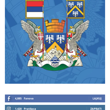
4,885
Fanova
LAJKUJ
1,420
Pratilaca
ZAPRATI