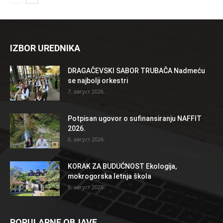
IZBOR UREDNIKA
DRAGAČEVSKI SABOR TRUBAČA Nadmeću
se najbolji orkestri
7. август 2026.
Potpisan ugovor o sufinansiranju NAFFIT
2026.
6. август 2026.
KORAK ZA BUDUĆNOST Ekologija,
mokrogorska letnja škola
5. август 2026.
POPULARNE OBJAVE