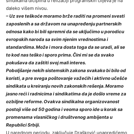
sindikalna diciplina u relizaciji programskih ciljeva je na
daleko višem nivou.
– Uz sve teškoće moramo brže raditi na promeni svesti
zaposlenih a sa državom na unapređenju partnerskih
odnosa kako bi bili spremni da se uključimo u porodicu
evropskih naroda sa svim njenim vrednostima i
standardima. Može i mora dosta toga da se uradi, ali se
to kod nas teško i sporo prima. Čini mi se da svako
pokušava da zaštiti svoj mali interes.
Poboljšanje nekih sistemskih zakona svakako bi bilo od
koristi, a pre svega poštovanje važećih i aktivno učešće
sindikata u kreiranju novih zakonskih rešenja. Moramo
jasno reći i radnicima i sindikatima da je došlo vreme za
ozbiljne reforme. Ovakva sindikalna organizovanost
postoji više od 50 godina i veoma sporo ide u korak sa
promenama vlasničkog i društvenog ambijenta u
Republici Srbiji.
U narednom periodu, zaključuje Drašković unapredićemo