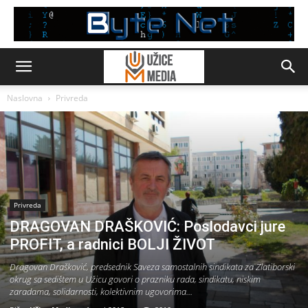
Naslovna
Privreda
Privreda
DRAGOVAN DRAŠKOVIĆ: Poslodavci jure
PROFIT, a radnici BOLJI ŽIVOT
Dragovan Drašković, predsednik Saveza samostalnih sindikata za Zlatiborski
okrug sa sedištem u Užicu govori o prazniku rada, sindikatu, niskim
zaradama, solidarnosti, kolektivnim ugovorima...