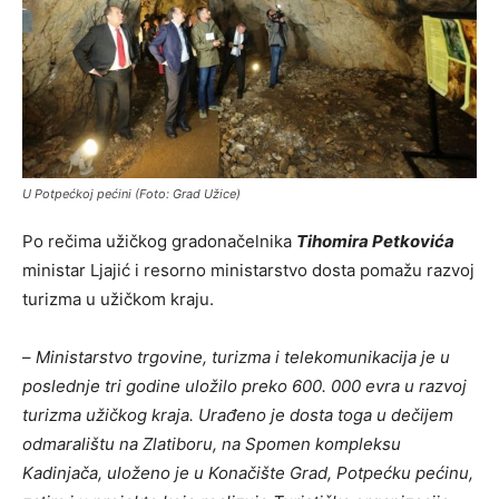
U Potpećkoj pećini (Foto: Grad Užice)
Po rečima užičkog gradonačelnika
Tihomira Petkovića
ministar Ljajić i resorno ministarstvo dosta pomažu razvoj
turizma u užičkom kraju.
–
Ministarstvo trgovine, turizma i telekomunikacija je u
poslednje tri godine uložilo preko 600. 000 evra u razvoj
turizma užičkog kraja. Urađeno je dosta toga u dečijem
odmaralištu na Zlatiboru, na Spomen kompleksu
Kadinjača, uloženo je u Konačište Grad, Potpećku pećinu,