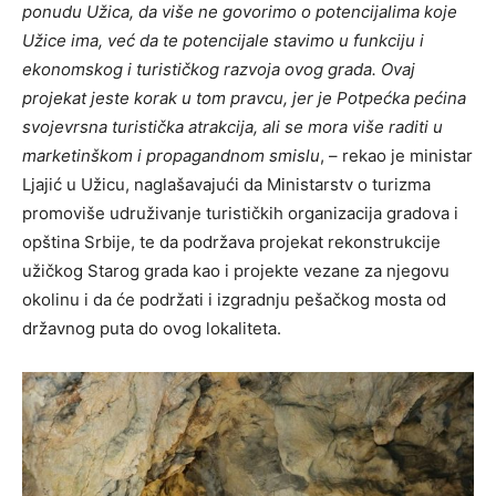
ponudu Užica, da više ne govorimo o potencijalima koje
Užice ima, već da te potencijale stavimo u funkciju i
ekonomskog i turističkog razvoja ovog grada. Ovaj
projekat jeste korak u tom pravcu, jer je Potpećka pećina
svojevrsna turistička atrakcija, ali se mora više raditi u
marketinškom i propagandnom smislu
, – rekao je ministar
Ljajić u Užicu, naglašavajući da Ministarstv o turizma
promoviše udruživanje turističkih organizacija gradova i
opština Srbije, te da podržava projekat rekonstrukcije
užičkog Starog grada kao i projekte vezane za njegovu
okolinu i da će podržati i izgradnju pešačkog mosta od
državnog puta do ovog lokaliteta.