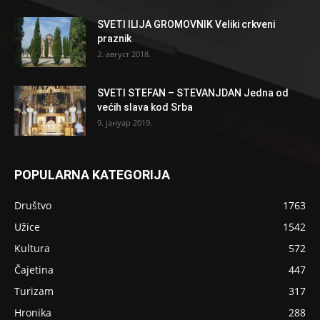
SVETI ILIJA GROMOVNIK Veliki crkveni
praznik
2. август 2018.
SVETI STEFAN – STEVANJDAN Jedna od
većih slava kod Srba
9. јануар 2019.
POPULARNA KATEGORIJA
Društvo
1763
Užice
1542
Kultura
572
Čajetina
447
Turizam
317
Hronika
288