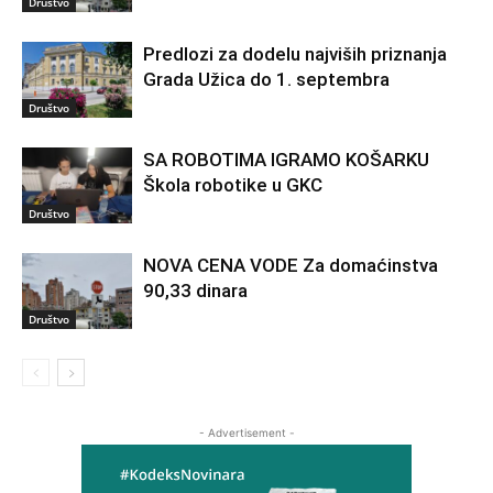
Društvo
Predlozi za dodelu najviših priznanja
Grada Užica do 1. septembra
Društvo
SA ROBOTIMA IGRAMO KOŠARKU
Škola robotike u GKC
Društvo
NOVA CENA VODE Za domaćinstva
90,33 dinara
Društvo
- Advertisement -