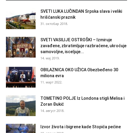
SVETI LUKA LUČINDAN Srpska slava i veliki
hrišćanski praznik
31. октобар 2018.
SVETI VASILIJE OSTROŠKI – Izmiruje
zavađene, zbratimljuje razbraćene, ukroćuje
samovoljne, isceljuje...
14. мај 2019.
OBILAZNICA OKO UŽICA Obezbeđeno 30
miliona evra
11. март 2022.
TOMETINO POLJE Iz Londona stigli Melisa i
Zoran Đukić
14. август 2018.
Izvor života i bigrene kade Stopića pećine