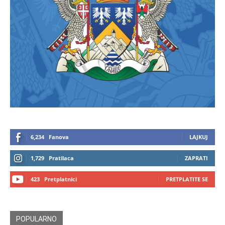
6,234
Fanova
LAJKUJ
1,729
Pratilaca
ZAPRATI
423
Pretplatnici
PRETPLATITE SE
POPULARNO