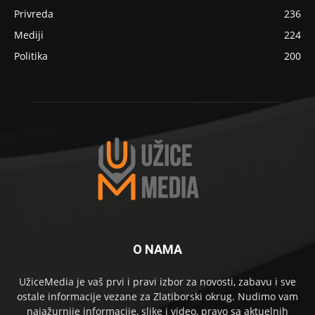
Privreda
236
Mediji
224
Politika
200
O NAMA
UžiceMedia je vaš prvi i pravi izbor za novosti, zabavu i sve
ostale informacije vezane za Zlatiborski okrug. Nudimo vam
najažurnije informacije, slike i video, pravo sa aktuelnih