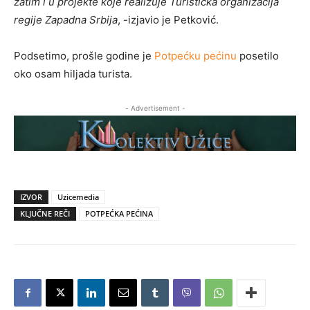
zatim i u projekte koje realizuje Turistička organizacija
regije Zapadna Srbija
, -izjavio je Petković.
Podsetimo, prošle godine je
Potpećku pećinu
posetilo
oko osam hiljada turista.
- Advertisement -
IZVOR
Uzicemedia
KLJUČNE REČI
POTPEĆKA PEĆINA