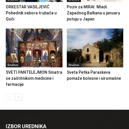
ORKESTAR VASILJEVIĆ
Poziv za MIRAI: Mladi
Pobednik sabora trubača u
Zapadnog Balkana u januaru
Guči
putuju u Japan
Društvo
Društvo
SVETI PANTELEJMON Smatra
Sveta Petka Paraskeva
se zaštitnikom medicine i
pomaže bolesne i siromašne
farmacije
IZBOR UREDNIKA