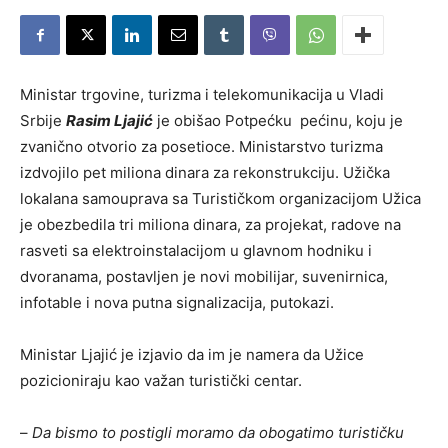
Ministar trgovine, turizma i telekomunikacija u Vladi
Srbije
Rasim Ljajić
je obišao Potpećku pećinu, koju je
zvanično otvorio za posetioce. Ministarstvo turizma
izdvojilo pet miliona dinara za rekonstrukciju. Užička
lokalana samouprava sa Turističkom organizacijom Užica
je obezbedila tri miliona dinara, za projekat, radove na
rasveti sa elektroinstalacijom u glavnom hodniku i
dvoranama, postavljen je novi mobilijar, suvenirnica,
infotable i nova putna signalizacija, putokazi.
Ministar Ljajić je izjavio da im je namera da Užice
pozicioniraju kao važan turistički centar.
–
Da bismo to postigli moramo da obogatimo turističku