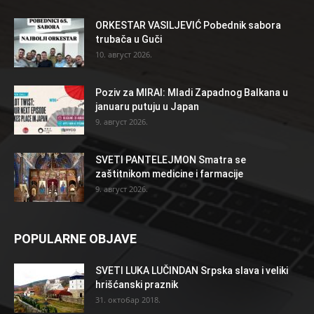
ORKESTAR VASILJEVIĆ Pobednik sabora
trubača u Guči
10. август 2026.
Poziv za MIRAI: Mladi Zapadnog Balkana u
januaru putuju u Japan
9. август 2026.
SVETI PANTELEJMON Smatra se
zaštitnikom medicine i farmacije
9. август 2026.
POPULARNE OBJAVE
SVETI LUKA LUČINDAN Srpska slava i veliki
hrišćanski praznik
31. октобар 2018.