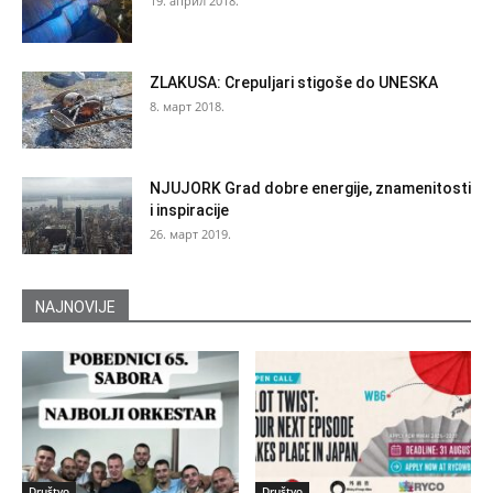
19. април 2018.
ZLAKUSA: Crepuljari stigoše do UNESKA
8. март 2018.
NJUJORK Grad dobre energije, znamenitosti
i inspiracije
26. март 2019.
NAJNOVIJE
Društvo
Društvo