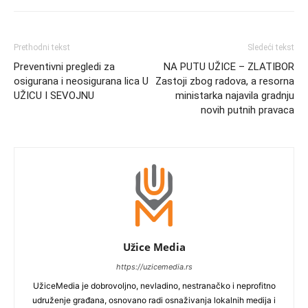
Prethodni tekst
Sledeći tekst
Preventivni pregledi za
NA PUTU UŽICE – ZLATIBOR
osigurana i neosigurana lica U
Zastoji zbog radova, a resorna
UŽICU I SEVOJNU
ministarka najavila gradnju
novih putnih pravaca
Užice Media
https://uzicemedia.rs
UžiceMedia je dobrovoljno, nevladino, nestranačko i neprofitno
udruženje građana, osnovano radi osnaživanja lokalnih medija i