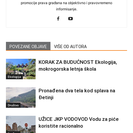
promocije prava građana na objektivno i pravovremeno
informisanje.
POVEZANE OBJAVE
VIŠE OD AUTORA
KORAK ZA BUDUĆNOST Ekologija,
mokrogorska letnja škola
Ekologija
Pronađena dva tela kod splava na
Đetinji
Društvo
UŽICE JKP VODOVOD Vodu za piće
koristite racionalno