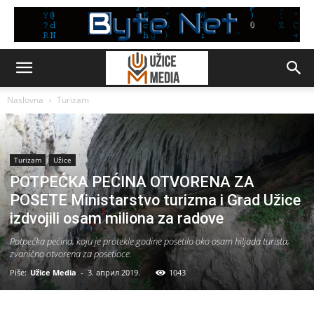
Naslovna
Turizam
Turizam
Užice
POTPEĆKA PEĆINA OTVORENA ZA
POSETE Ministarstvo turizma i Grad Užice
izdvojili osam miliona za radove
Potpećka pećina, koju je protekle godine posetilo oko osam hiljada turista,
zvanično otvorena za posetioce.
Piše:
Užice Media
-
3. април 2019.
1043