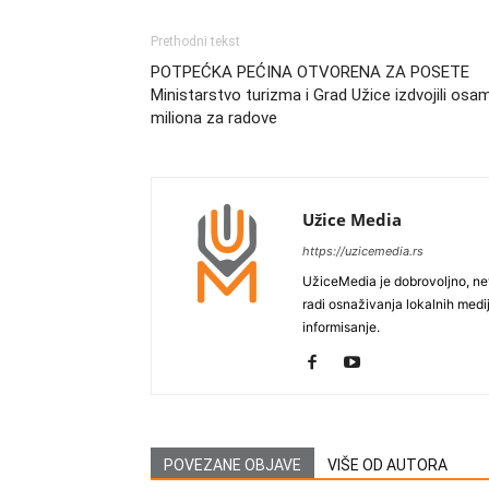
Prethodni tekst
POTPEĆKA PEĆINA OTVORENA ZA POSETE
Ministarstvo turizma i Grad Užice izdvojili osa
miliona za radove
Užice Media
https://uzicemedia.rs
UžiceMedia je dobrovoljno, ne
radi osnaživanja lokalnih med
informisanje.
POVEZANE OBJAVE
VIŠE OD AUTORA