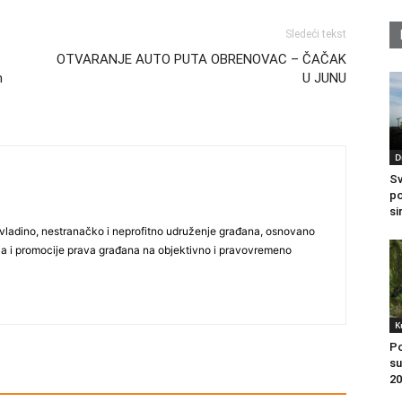
Sledeći tekst
OTVARANJE AUTO PUTA OBRENOVAC – ČAČAK
m
U JUNU
D
Sv
po
si
vladino, nestranačko i neprofitno udruženje građana, osnovano
ija i promocije prava građana na objektivno i pravovremeno
K
Po
su
20