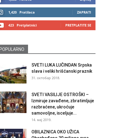
1,420
Pratilaca
ZAPRATI
423
Pretplatnici
PRETPLATITE SE
POPULARNO
SVETI LUKA LUČINDAN Srpska
slava i veliki hrišćanski praznik
31. октобар 2018.
SVETI VASILIJE OSTROŠKI –
Izmiruje zavađene, zbratimljuje
razbraćene, ukroćuje
samovoljne, isceljuje...
14. мај 2019.
OBILAZNICA OKO UŽICA