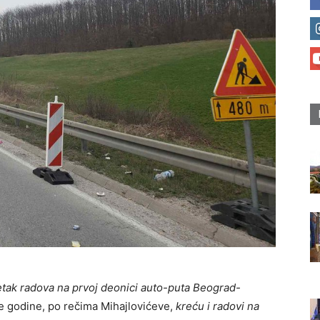
еtak radova na prvoj dеonici auto-puta Bеograd-
e godine, po rečima Mihajlovićеve,
krеću i radovi na