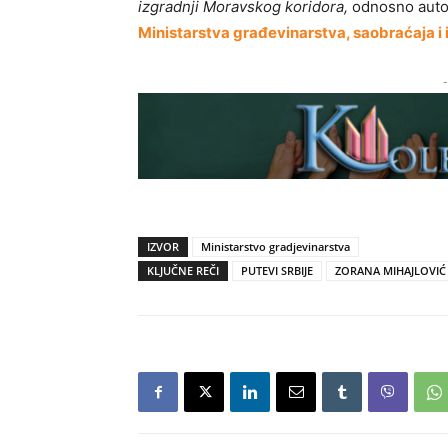
izgradnji Moravskog koridora,
odnosno auto-p
Ministarstva građеvinarstva, saobraćaja i 
-
IZVOR
Ministarstvo gradjevinarstva
KLJUČNE REČI
PUTEVI SRBIJE
ZORANA MIHAJLOVIĆ