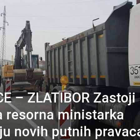
E – ZLATIBOR Zastoji
a resorna ministarka
nju novih putnih pravac