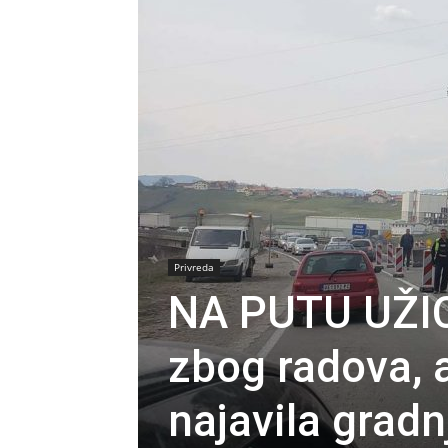
Privreda
NA PUTU UŽIC
zbog radova, 
najavila grad