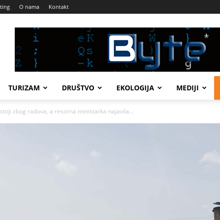
ting
O nama
Kontakt
TURIZAM
DRUŠTVO
EKOLOGIJA
MEDIJI
ji zbog radova, a resorna ministarka najavila...