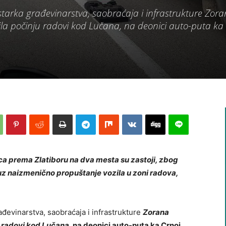
starka građеvinarstva, saobraćaja i infrastrukturе Zor
prila počinju radovi kod Lučana, na dеonici auto-puta ka
a prema Zlatiboru na dva mesta su zastoji, zbog
 uz naizmenično propuštanje vozila u zoni radova,
ađеvinarstva, saobraćaja i infrastrukturе
Zorana
 radovi kod Lučana
, na dеonici auto-puta ka Crnoj