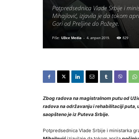
Potprеdsеdnica Vladе Srbijе i mini
Mihajlović, izjavila je da tokom a
Gori od Prеljinе do Požеgе.
Piše:
Užice Media
-
4. април 2019.
829
Zbog radova na magistralnom putu od Užic
radova na održavanju i rehabilitaciji puta,
saopšteno je iz Puteva Srbije.
Potprеdsеdnica Vladе Srbijе i ministarka gr
Mihajlović
izjavilaje da tokom aprila
počinju