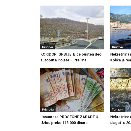
Društvo
Društvo
KORIDORI SRBIJE: Biće pušten deo
Nekretnina 
autoputa Pojate – Preljina
Kolika je re
Privreda
Turizam
Januarske PROSEČNE ZARADE U
Nekretnine 
Užicu preko 118.000 dinara
ulagati u 20