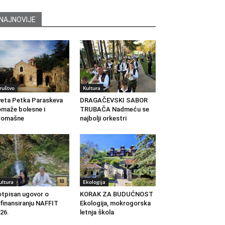
NAJNOVIJE
ruštvo
Kultura
eta Petka Paraskeva
DRAGAČEVSKI SABOR
maže bolesne i
TRUBAČA Nadmeću se
romašne
najbolji orkestri
ultura
Ekologija
tpisan ugovor o
KORAK ZA BUDUĆNOST
finansiranju NAFFIT
Ekologija, mokrogorska
26.
letnja škola