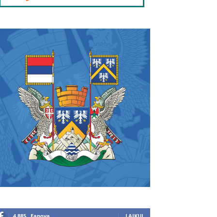
4,885
Fanova
LAJKUJ