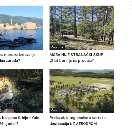
Čajetina
na moru za izdavanje:
MOBA NIJE STRANAČKI SKUP
alna zarada?
„Zlatibor nije na prodaju!“
Čajetina
u banjama Srbije – Gde
Prelazak iz regionalne u svetsku
26. godini?
destinaciju UZ AERODROM