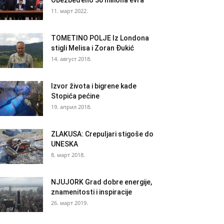
Obezbeđeno 30 miliona evra
11. март 2022.
TOMETINO POLJE Iz Londona
stigli Melisa i Zoran Đukić
14. август 2018.
Izvor života i bigrene kade
Stopića pećine
19. април 2018.
ZLAKUSA: Crepuljari stigoše do
UNESKA
8. март 2018.
NJUJORK Grad dobre energije,
znamenitosti i inspiracije
26. март 2019.