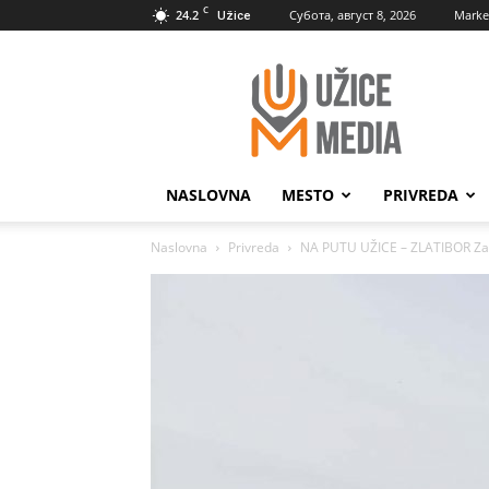
C
24.2
Субота, август 8, 2026
Marke
Užice
UžiceMedia
NASLOVNA
MESTO
PRIVREDA
Naslovna
Privreda
NA PUTU UŽICE – ZLATIBOR Zasto