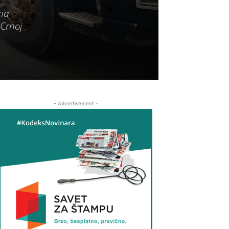
ana
 Crnoj
- Advertisement -