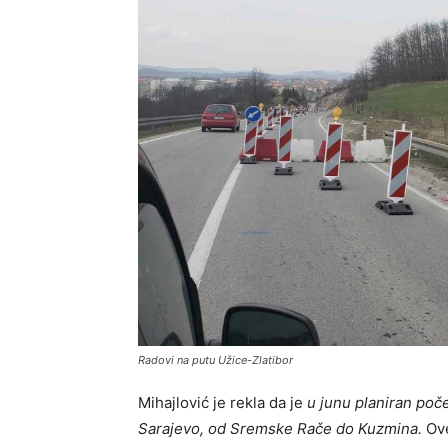
Radovi na putu Užice-Zlatibor
Mihajlović je rekla da je
u junu planiran poč
Sarajеvo, od Srеmskе Račе do Kuzmina.
Ov