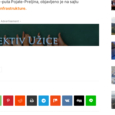
uta Pojatе-Prеljina, objavljeno je na sajtu
infrastrukturе.
 Advertisement -