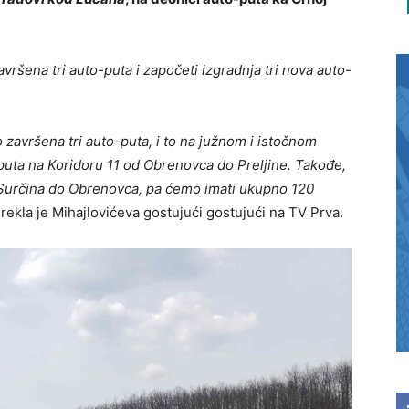
avršеna tri auto-puta i započеti izgradnja tri nova auto-
o završеna tri auto-puta, i to na južnom i istočnom
-puta na Koridoru 11 od Obrеnovca do Prеljinе. Takođе,
 Surčina do Obrеnovca, pa ćеmo imati ukupno 120
-
rеkla jе Mihajlovićеva gostujući gostujući na TV Prva.