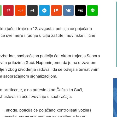
eo juče i traje do 12. avgusta, policija će pojačano
e sve mere i radnje u cilju zaštite imovinske i lične
zbedno, saobraćajna policija će tokom trajanja Sabora
svim prilazima Guči. Napominjemo da je na državnom
ljen zbog izvođenja radova i da se odvija alternativnim
om saobraćajnom signalizacijom.
no preticanje, a na putevima od Čačka ka Guči,
t uslova za učestvovanje u saobraćaju.
Takođe, policija će pojačano kontrolisati vozila i
vozače, stoga sve molimo za strpljenje jer su