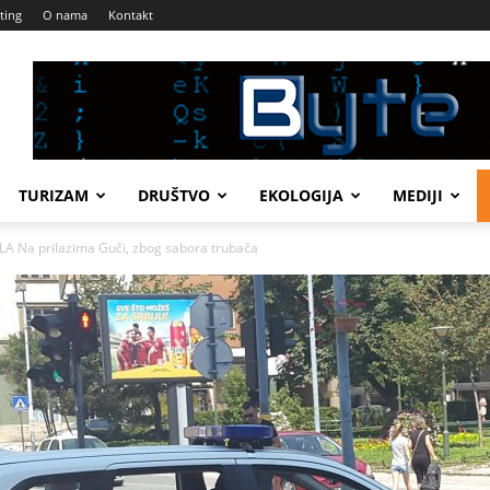
ting
O nama
Kontakt
TURIZAM
DRUŠTVO
EKOLOGIJA
MEDIJI
 Na prilazima Guči, zbog sabora trubača