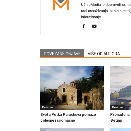
UžiceMedia je dobrovoljno, ne
radi osnaživanja lokalnih med
informisanje.
POVEZANE OBJAVE
VIŠE OD AUTORA
Društvo
Društvo
Sveta Petka Paraskeva pomaže
Pronađena d
bolesne i siromašne
Đetinji