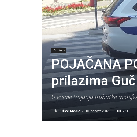
Društvo
POJAČANA PO
prilazima Guč
U vreme trajanja trubačke manifest
Piše:
Užice Media
-
10. август 2018.
2311