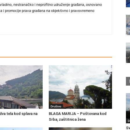
vladino, nestranačko i neprofitno udruženje građana, osnovano
ija i promocije prava građana na objektivno i pravovremeno
Društvo
va tela kod splava na
BLAGA MARIJA – Poštovana kod
Srba, zaštitnica žena
D
Sv