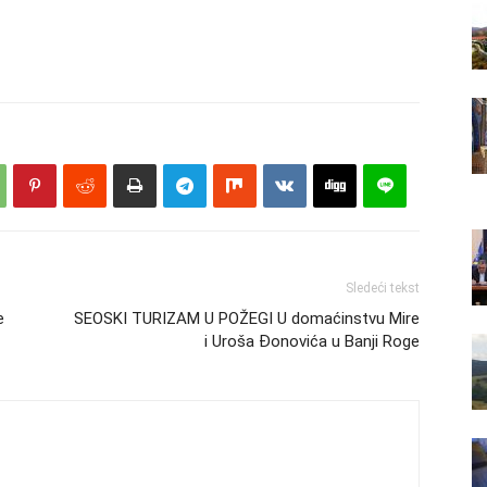
Sledeći tekst
e
SEOSKI TURIZAM U POŽEGI U domaćinstvu Mire
i Uroša Đonovića u Banji Roge