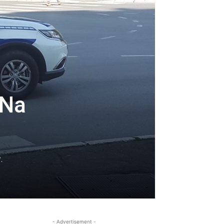
 Na
.
- Advertisement -