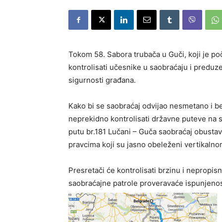
Tokom 58. Sabora trubača u Guči, koji je poč
kontrolisati učesnike u saobraćaju i preduzeć
sigurnosti građana.
Kako bi se saobraćaj odvijao nesmetano i be
neprekidno kontrolisati državne puteve na 
putu br.181 Lučani – Guča saobraćaj obustav
pravcima koji su jasno obeleženi vertikaln
Presretači će kontrolisati brzinu i nepropis
saobraćajne patrole proveravaće ispunjenos