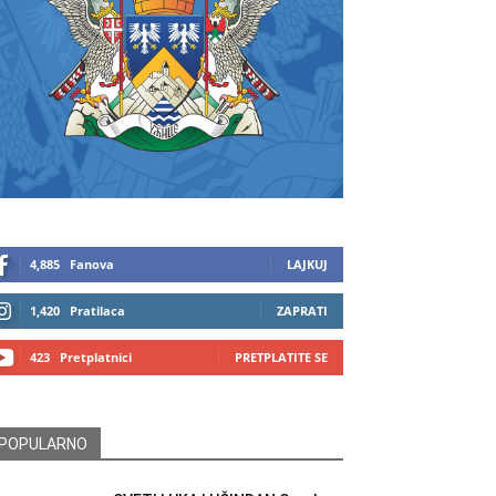
4,885
Fanova
LAJKUJ
1,420
Pratilaca
ZAPRATI
423
Pretplatnici
PRETPLATITE SE
POPULARNO