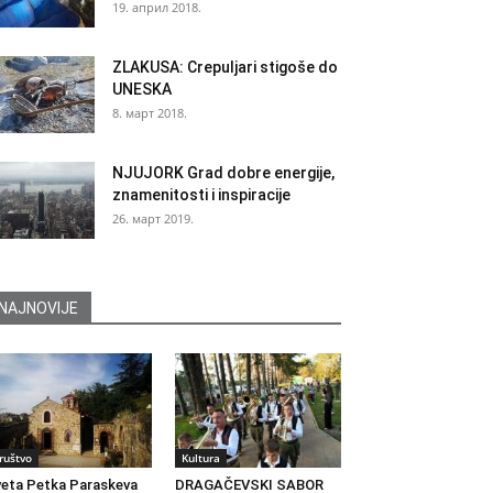
19. април 2018.
ZLAKUSA: Crepuljari stigoše do
UNESKA
8. март 2018.
NJUJORK Grad dobre energije,
znamenitosti i inspiracije
26. март 2019.
NAJNOVIJE
ruštvo
Kultura
eta Petka Paraskeva
DRAGAČEVSKI SABOR