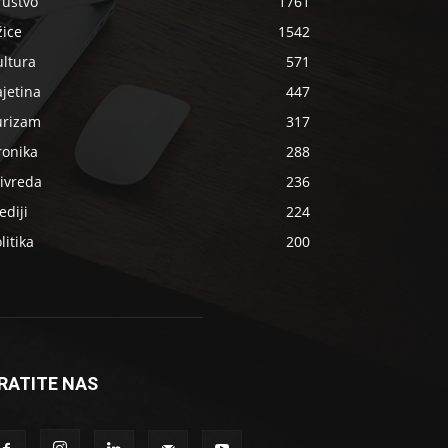
ruštvo
1761
žice
1542
ultura
571
jetina
447
urizam
317
ronika
288
ivreda
236
diji
224
litika
200
RATITE NAS