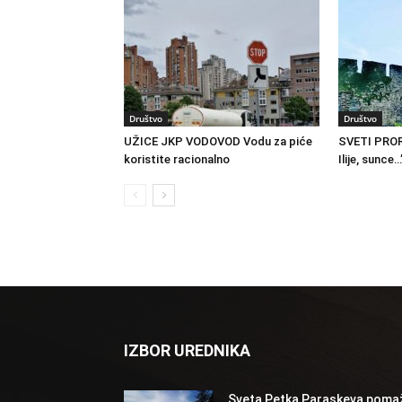
Društvo
Društvo
UŽICE JKP VODOVOD Vodu za piće
SVETI PROR
koristite racionalno
Ilije, sunce…
IZBOR UREDNIKA
Sveta Petka Paraskeva poma