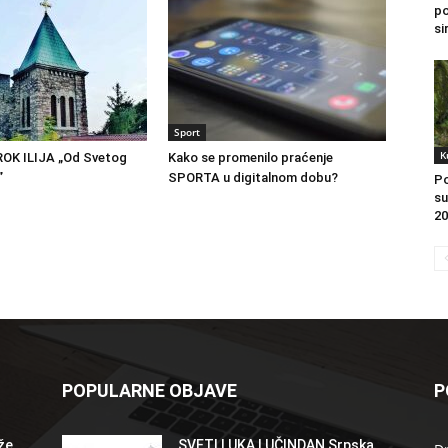
po
si
Sport
K
OK ILIJA „Od Svetog
Kako se promenilo praćenje
”
SPORTA u digitalnom dobu?
Po
su
20
POPULARNE OBJAVE
P
že
SVETI LUKA LUČINDAN Srpska