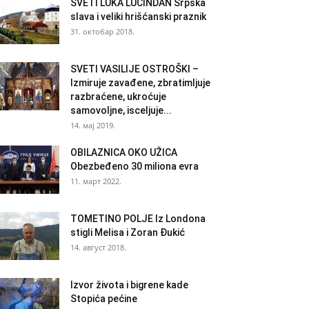
SVETI LUKA LUČINDAN Srpska
slava i veliki hrišćanski praznik
31. октобар 2018.
SVETI VASILIJE OSTROŠKI –
Izmiruje zavađene, zbratimljuje
razbraćene, ukroćuje
samovoljne, isceljuje...
14. мај 2019.
OBILAZNICA OKO UŽICA
Obezbeđeno 30 miliona evra
11. март 2022.
TOMETINO POLJE Iz Londona
stigli Melisa i Zoran Đukić
14. август 2018.
Izvor života i bigrene kade
Stopića pećine