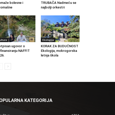
maže bolesne i
TRUBAČA Nadmeću se
romašne
najbolji orkestri
ultura
Ekologija
tpisan ugovor o
KORAK ZA BUDUĆNOST
finansiranju NAFFIT
Ekologija, mokrogorska
26.
letnja škola
OPULARNA KATEGORIJA