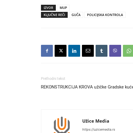
IZVOR
MUP
KLJUČNE REČI
GUČA
POLICIJSKA KONTROLA
Prethodni tekst
REKONSTRUKCIJA KROVA užičke Gradske kuć
Užice Media
https://uzicemedia.rs