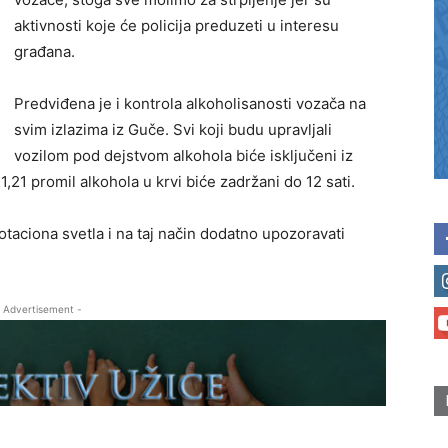
aktivnosti koje će policija preduzeti u interesu
građana.
Predviđena je i kontrola alkoholisanosti vozača na
svim izlazima iz Guče. Svi koji budu upravljali
vozilom pod dejstvom alkohola biće isključeni iz
1,21 promil alkohola u krvi biće zadržani do 12 sati.
rotaciona svetla i na taj način dodatno upozoravati
 Advertisement -