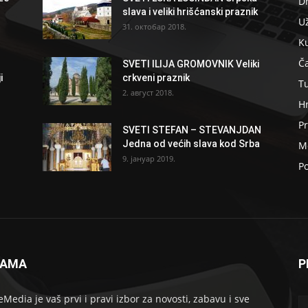
D
slava i veliki hrišćanski praznik
U
31. октобар 2018.
K
Ča
SVETI ILIJA GROMOVNIK Veliki
i
crkveni praznik
T
2. август 2018.
H
Pr
SVETI STEFAN – STEVANJDAN
Jedna od većih slava kod Srba
Me
9. јануар 2019.
Po
NAMA
P
eMedia je vaš prvi i pravi izbor za novosti, zabavu i sve