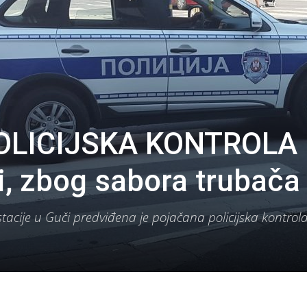
LICIJSKA KONTROLA
i, zbog sabora trubača
acije u Guči predviđena je pojačana policijska kontrola