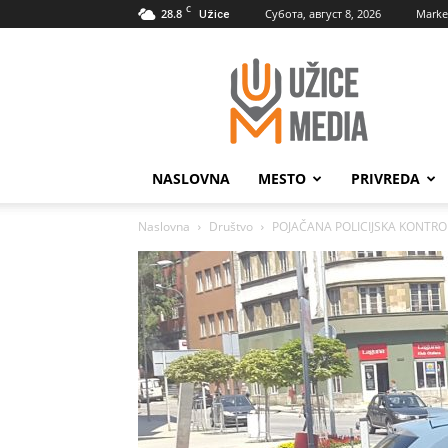
C
28.8
Субота, август 8, 2026
Marke
Užice
UžiceMedia
NASLOVNA
MESTO
PRIVREDA
Naslovna
Društvo
POJAČANA POLICIJSKA KONTROLA