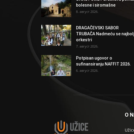
bolesne i siromašne
8. август 2026.
DRAGAČEVSKI SABOR
TRUBAČA Nadmeću se najbolj
orkestri
7. август 2026.
Potpisan ugovor o
sufinansiranju NAFFIT 2026.
6. август 2026.
O 
Užic