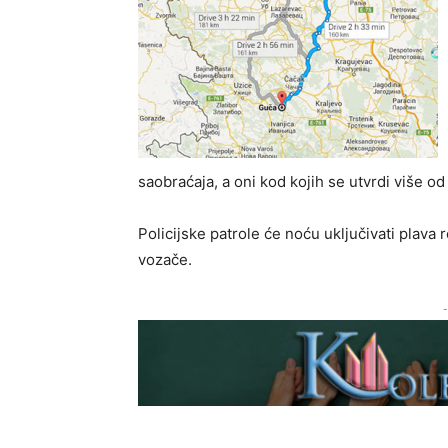
saobraćaja, a oni kod kojih se utvrdi više od 
Policijske patrole će noću uključivati plava 
vozače.
-