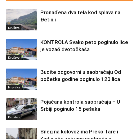
Pronađena dva tela kod splava na
Đetinji
Društvo
KONTROLA Svako peto poginulo lice
je vozač dvotočkaša
Društvo
Budite odgovorni u saobraćaju Od
početka godine poginulo 120 lica
Hronika
Pojačana kontrola saobraćaja – U
Srbiji poginulo 15 pešaka
Društvo
Sneg na kolovozima Preko Tare i
Kadinjače zabrana saobraćaja