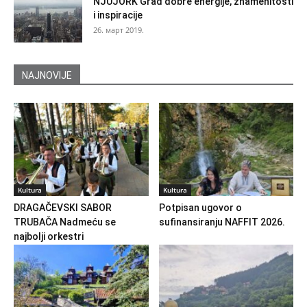
NJUJORK Grad dobre energije, znamenitosti
i inspiracije
26. март 2019.
NAJNOVIJE
Kultura
Kultura
DRAGAČEVSKI SABOR
Potpisan ugovor o
TRUBAČA Nadmeću se
sufinansiranju NAFFIT 2026.
najbolji orkestri