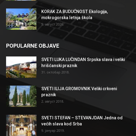
KORAK ZA BUDUĆNOST Ekologija,
mokrogorska letnja škola
5. август 2026.
POPULARNE OBJAVE
SVETI LUKA LUČINDAN Srpska slava i veliki
hrišćanski praznik
31. октобар 2018.
SVETI ILIJA GROMOVNIK Veliki crkveni
praznik
2. август 2018.
SVETI STEFAN – STEVANJDAN Jedna od
većih slava kod Srba
9. јануар 2019.