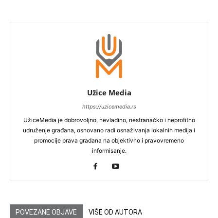
Užice Media
https://uzicemedia.rs
UžiceMedia je dobrovoljno, nevladino, nestranačko i neprofitno
udruženje građana, osnovano radi osnaživanja lokalnih medija i
promocije prava građana na objektivno i pravovremeno
informisanje.
POVEZANE OBJAVE
VIŠE OD AUTORA