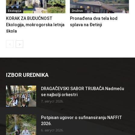
Ekologija
Društvo
KORAK ZA BUDUĆNOST
Pronađena dva tela kod
Ekologija, mokrogorska letnja
splava na Đetinji
škola
IZBOR UREDNIKA
DRAGAČEVSKI SABOR TRUBAČA Nadmeću
se najbolji orkestri
7. август 2026.
Potpisan ugovor o sufinansiranju NAFFIT
2026.
6. август 2026.