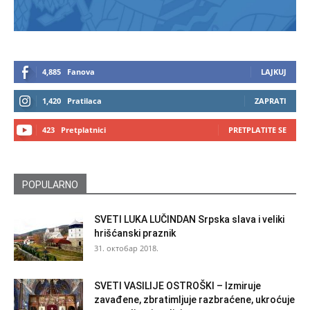
4,885
Fanova
LAJKUJ
1,420
Pratilaca
ZAPRATI
423
Pretplatnici
PRETPLATITE SE
POPULARNO
SVETI LUKA LUČINDAN Srpska slava i veliki
hrišćanski praznik
31. октобар 2018.
SVETI VASILIJE OSTROŠKI – Izmiruje
zavađene, zbratimljuje razbraćene, ukroćuje