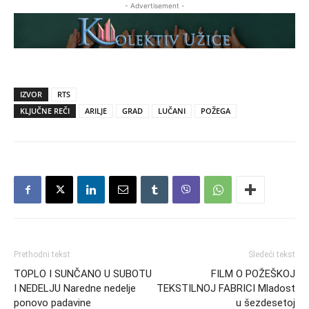
- Advertisement -
IZVOR
RTS
KLJUČNE REČI
ARILJE
GRAD
LUČANI
POŽEGA
Prethodni tekst
Sledeći tekst
TOPLO I SUNČANO U SUBOTU
FILM O POŽEŠKOJ
I NEDELJU Naredne nedelje
TEKSTILNOJ FABRICI Mladost
ponovo padavine
u šezdesetoj