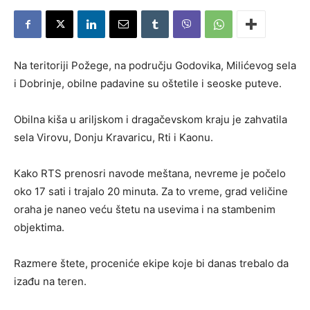
Na teritoriji Požege, na području Godovika, Milićevog sela
i Dobrinje, obilne padavine su oštetile i seoske puteve.
Obilna kiša u ariljskom i dragačevskom kraju je zahvatila
sela Virovu, Donju Kravaricu, Rti i Kaonu.
Kako RTS prenosri navode meštana, nevreme je počelo
oko 17 sati i trajalo 20 minuta. Za to vreme, grad veličine
oraha je naneo veću štetu na usevima i na stambenim
objektima.
Razmere štete, proceniće ekipe koje bi danas trebalo da
izađu na teren.