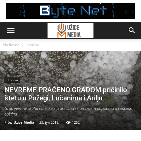
Naslovna
Hronika
Hronika
NEVREME PRAĆENO GRADOM pričinilo
štetu u Požegi, Lučanima i Arilju
Grad veličine oraha naneo štetu usevima i stambenim objektima u nekoliko
opština.
Piše:
Užice Media
-
23. јул 2018.
1252