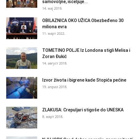
samovoljne, isceljuje...
14. мај 2019.
OBILAZNICA OKO UŽICA Obezbeđeno 30
miliona evra
11. март 2022.
TOMETINO POLJE Iz Londona stigli Melisa i
Zoran Đukić
14. август 2018.
Izvor života i bigrene kade Stopića pećine
19. април 2018.
ZLAKUSA: Crepuljari stigoše do UNESKA
8. март 2018.