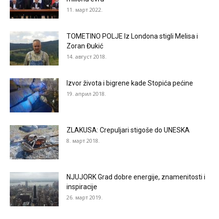
11. март 2022.
TOMETINO POLJE Iz Londona stigli Melisa i
Zoran Đukić
14. август 2018.
Izvor života i bigrene kade Stopića pećine
19. април 2018.
ZLAKUSA: Crepuljari stigoše do UNESKA
8. март 2018.
NJUJORK Grad dobre energije, znamenitosti i
inspiracije
26. март 2019.