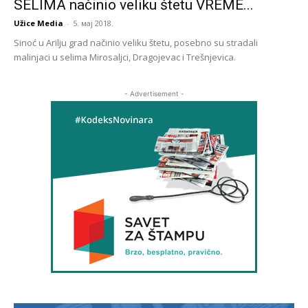
SELIMA načinio veliku štetu VREME...
Užice Media
-
5. мај 2018.
Sinoć u Arilju grad načinio veliku štetu, posebno su stradali
malinjaci u selima Mirosaljci, Dragojevac i Trešnjevica.
- Advertisement -