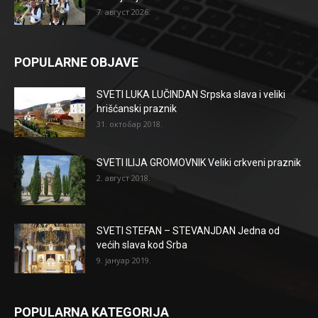
7. август 2026.
POPULARNE OBJAVE
SVETI LUKA LUČINDAN Srpska slava i veliki
hrišćanski praznik
31. октобар 2018.
SVETI ILIJA GROMOVNIK Veliki crkveni praznik
2. август 2018.
SVETI STEFAN – STEVANJDAN Jedna od
većih slava kod Srba
9. јануар 2019.
POPULARNA KATEGORIJA