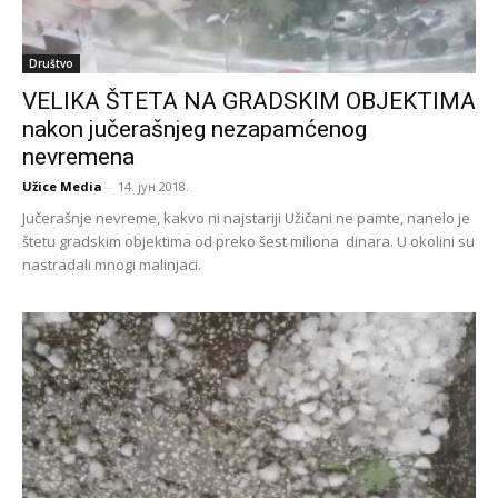
Društvo
VELIKA ŠTETA NA GRADSKIM OBJEKTIMA
nakon jučerašnjeg nezapamćenog
nevremena
Užice Media
-
14. јун 2018.
Jučerašnje nevreme, kakvo ni najstariji Užičani ne pamte, nanelo je
štetu gradskim objektima od preko šest miliona dinara. U okolini su
nastradali mnogi malinjaci.