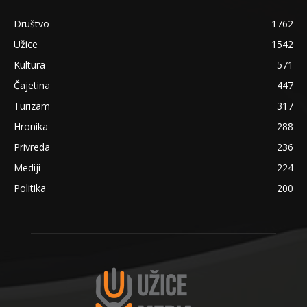
Društvo
1762
Užice
1542
Kultura
571
Čajetina
447
Turizam
317
Hronika
288
Privreda
236
Mediji
224
Politika
200