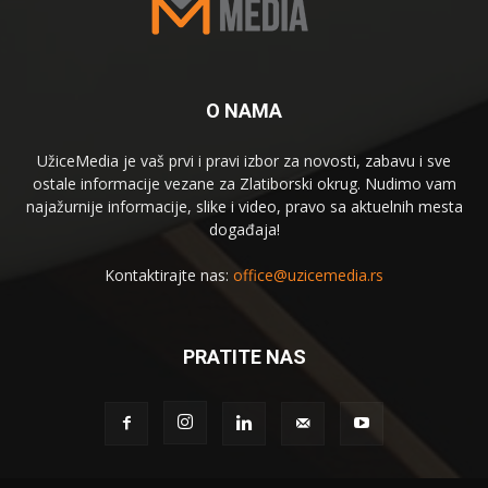
O NAMA
UžiceMedia je vaš prvi i pravi izbor za novosti, zabavu i sve
ostale informacije vezane za Zlatiborski okrug. Nudimo vam
najažurnije informacije, slike i video, pravo sa aktuelnih mesta
događaja!
Kontaktirajte nas:
office@uzicemedia.rs
PRATITE NAS