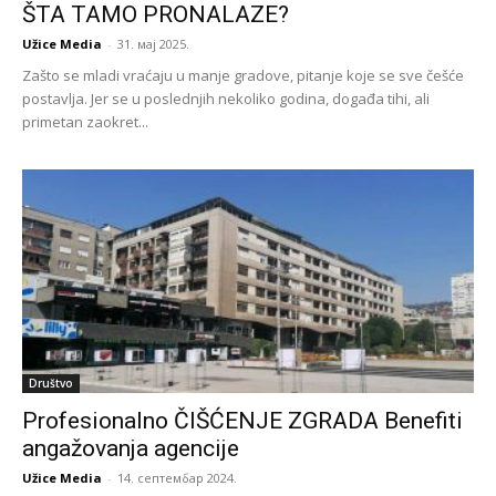
ŠTA TAMO PRONALAZE?
Užice Media
-
31. мај 2025.
Zašto se mladi vraćaju u manje gradove, pitanje koje se sve češće
postavlja. Jer se u poslednjih nekoliko godina, događa tihi, ali
primetan zaokret...
Društvo
Profesionalno ČIŠĆENJE ZGRADA Benefiti
angažovanja agencije
Užice Media
-
14. септембар 2024.