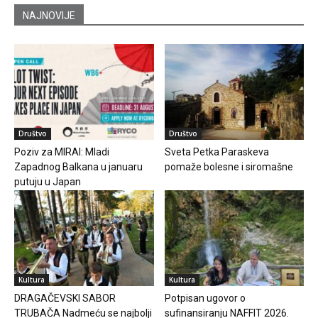
NAJNOVIJE
Društvo
Društvo
Poziv za MIRAI: Mladi
Sveta Petka Paraskeva
Zapadnog Balkana u januaru
pomaže bolesne i siromašne
putuju u Japan
Kultura
Kultura
DRAGAČEVSKI SABOR
Potpisan ugovor o
TRUBAČA Nadmeću se najbolji
sufinansiranju NAFFIT 2026.