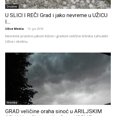
Društvo
U SLICI I REČI Grad i jako nevreme u UŽICU
I...
Užice Media
-
13. јун 2018.
Nevreme praćeno jakom kišom i gradom veličine lešnika zahvatilo
Užice i okolinu.
Hronika
GRAD veličine oraha sinoć u ARILJSKIM