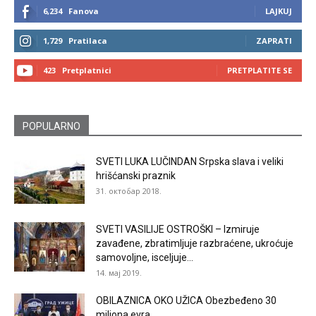
6,234
Fanova
LAJKUJ
1,729
Pratilaca
ZAPRATI
423
Pretplatnici
PRETPLATITE SE
POPULARNO
SVETI LUKA LUČINDAN Srpska slava i veliki
hrišćanski praznik
31. октобар 2018.
SVETI VASILIJE OSTROŠKI – Izmiruje
zavađene, zbratimljuje razbraćene, ukroćuje
samovoljne, isceljuje...
14. мај 2019.
OBILAZNICA OKO UŽICA Obezbeđeno 30
miliona evra