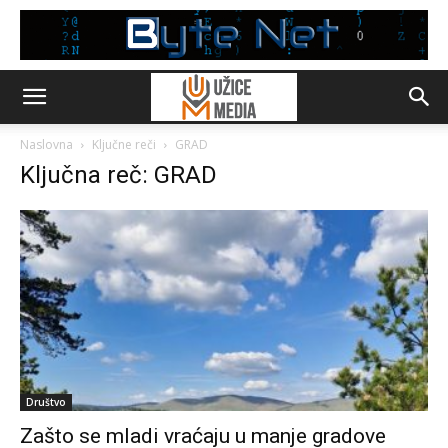
Naslovna
Ključne reči
GRAD
Ključna reč: GRAD
Društvo
Zašto se mladi vraćaju u manje gradove