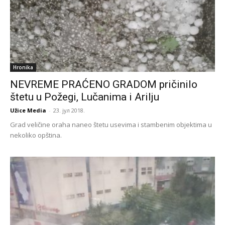
Hronika
NEVREME PRAĆENO GRADOM pričinilo
štetu u Požegi, Lučanima i Arilju
Užice Media
-
23. јул 2018.
Grad veličine oraha naneo štetu usevima i stambenim objektima u
nekoliko opština.