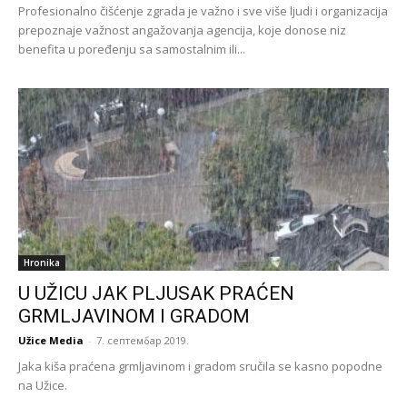
Profesionalno čišćenje zgrada je važno i sve više ljudi i organizacija
prepoznaje važnost angažovanja agencija, koje donose niz
benefita u poređenju sa samostalnim ili...
Hronika
U UŽICU JAK PLJUSAK PRAĆEN
GRMLJAVINOM I GRADOM
Užice Media
-
7. септембар 2019.
Jaka kiša praćena grmljavinom i gradom sručila se kasno popodne
na Užice.