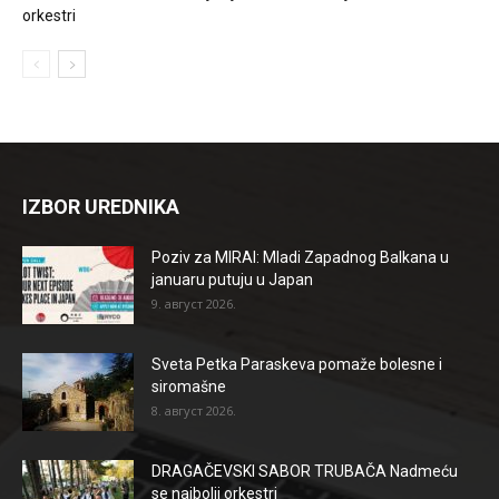
orkestri
IZBOR UREDNIKA
Poziv za MIRAI: Mladi Zapadnog Balkana u
januaru putuju u Japan
9. август 2026.
Sveta Petka Paraskeva pomaže bolesne i
siromašne
8. август 2026.
DRAGAČEVSKI SABOR TRUBAČA Nadmeću
se najbolji orkestri