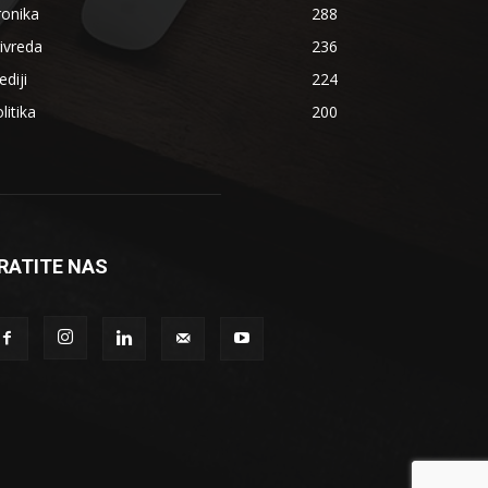
ronika
288
ivreda
236
diji
224
litika
200
RATITE NAS