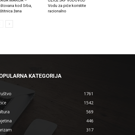
LAGA MARIJA –
UŽICE JKP VODOVOD
štovana kod Srba,
Vodu za piće koristite
štitnica žena
racionalno
OPULARNA KATEGORIJA
ruštvo
1761
ice
1542
ltura
569
jetina
446
urizam
317