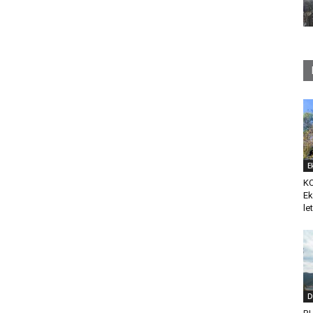
E
K
Ek
le
D