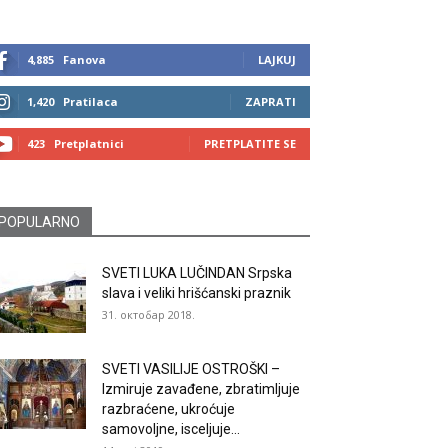
4,885
Fanova
LAJKUJ
1,420
Pratilaca
ZAPRATI
423
Pretplatnici
PRETPLATITE SE
POPULARNO
SVETI LUKA LUČINDAN Srpska
slava i veliki hrišćanski praznik
31. октобар 2018.
SVETI VASILIJE OSTROŠKI –
Izmiruje zavađene, zbratimljuje
razbraćene, ukroćuje
samovoljne, isceljuje...