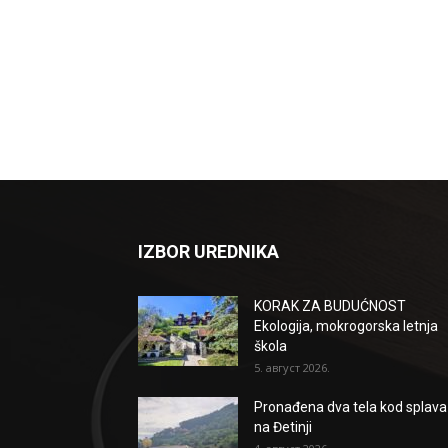
IZBOR UREDNIKA
KORAK ZA BUDUĆNOST
Ekologija, mokrogorska letnja
škola
5. август 2026.
Pronađena dva tela kod splava
na Đetinji