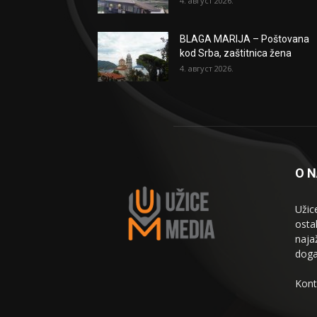
4. август 2026.
BLAGA MARIJA – Poštovana
kod Srba, zaštitnica žena
4. август 2026.
O 
Užic
osta
naja
doga
Kont