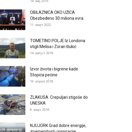
14. мај 2019.
OBILAZNICA OKO UŽICA
Obezbeđeno 30 miliona evra
11. март 2022.
TOMETINO POLJE Iz Londona
stigli Melisa i Zoran Đukić
14. август 2018.
Izvor života i bigrene kade
Stopića pećine
19. април 2018.
ZLAKUSA: Crepuljari stigoše do
UNESKA
8. март 2018.
NJUJORK Grad dobre energije,
znamenitosti i inspiracije