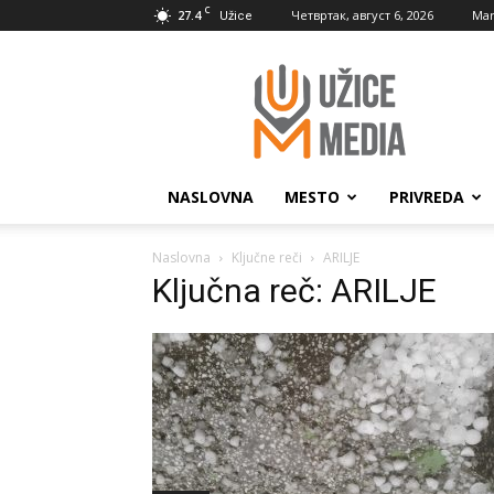
C
27.4
Четвртак, август 6, 2026
Mar
Užice
UžiceMedia
NASLOVNA
MESTO
PRIVREDA
Naslovna
Ključne reči
ARILJE
Ključna reč: ARILJE