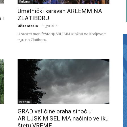
Kultura
Umetnički karavan ARLEMM NA
 i
ZLATIBORU
Užice Media
-
9. јун 2018.
U susret manifestaciji ARLEMM izložba na Kraljevom
trgu na Zlatiboru.
Hronika
GRAD veličine oraha sinoć u
ARILJSKIM SELIMA načinio veliku
štetu VREME...