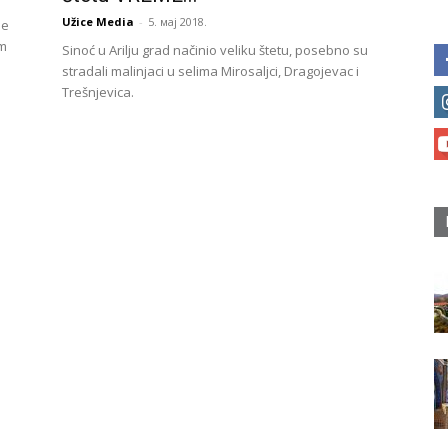
Užice Media
-
5. мај 2018.
ne
om
Sinoć u Arilju grad načinio veliku štetu, posebno su
stradali malinjaci u selima Mirosaljci, Dragojevac i
Trešnjevica.