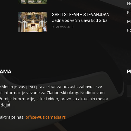
H
Pr
SVETI STEFAN – STEVANJDAN
Jedna od većih slava kod Srba
Me
9. јануар 2019.
Po
NAMA
P
eMedia je vaš prvi i pravi izbor za novosti, zabavu i sve
le informacije vezane za Zlatiborski okrug. Nudimo vam
žurnije informacije, slike i video, pravo sa aktuelnih mesta
đaja!
aktirajte nas:
office@uzicemedia.rs