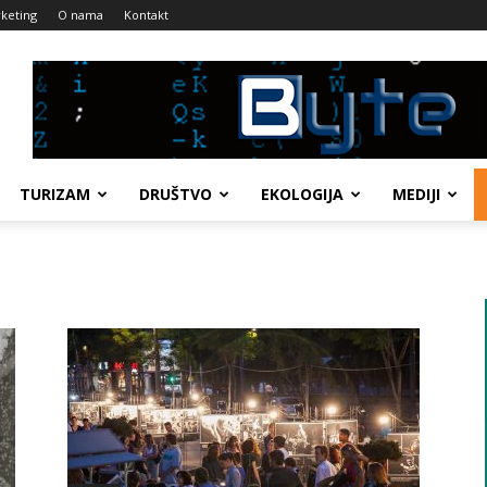
keting
O nama
Kontakt
TURIZAM
DRUŠTVO
EKOLOGIJA
MEDIJI