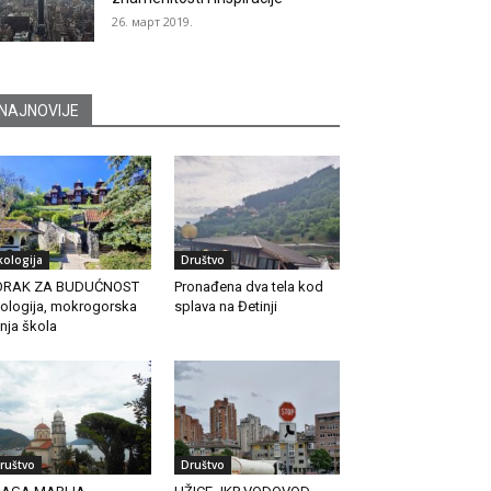
26. март 2019.
NAJNOVIJE
kologija
Društvo
ORAK ZA BUDUĆNOST
Pronađena dva tela kod
ologija, mokrogorska
splava na Đetinji
tnja škola
ruštvo
Društvo