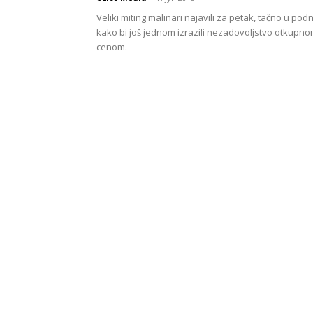
Veliki miting malinari najavili za petak, tačno u pod
kako bi još jednom izrazili nezadovoljstvo otkupn
cenom.