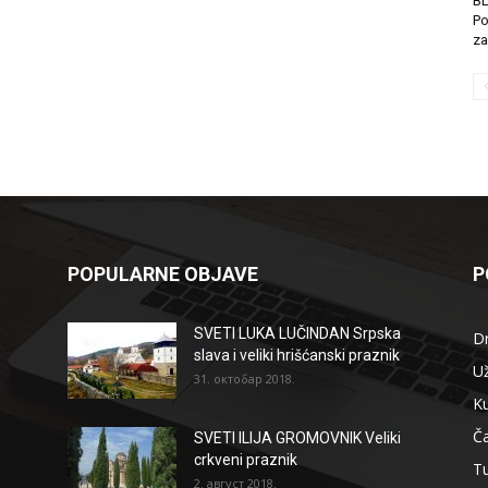
B
Po
za
POPULARNE OBJAVE
P
SVETI LUKA LUČINDAN Srpska
D
slava i veliki hrišćanski praznik
Už
31. октобар 2018.
Ku
Ča
SVETI ILIJA GROMOVNIK Veliki
crkveni praznik
T
2. август 2018.