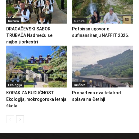
Kultura
Kultura
DRAGAČEVSKI SABOR
Potpisan ugovor o
TRUBAČA Nadmeću se
sufinansiranju NAFFIT 2026.
najbolji orkestri
Ekologija
Društvo
KORAK ZA BUDUĆNOST
Pronađena dva tela kod
Ekologija, mokrogorska letnja
splava na Đetinji
škola