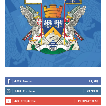
4,885
Fanova
LAJKUJ
1,420
Pratilaca
ZAPRATI
423
Pretplatnici
PRETPLATITE SE