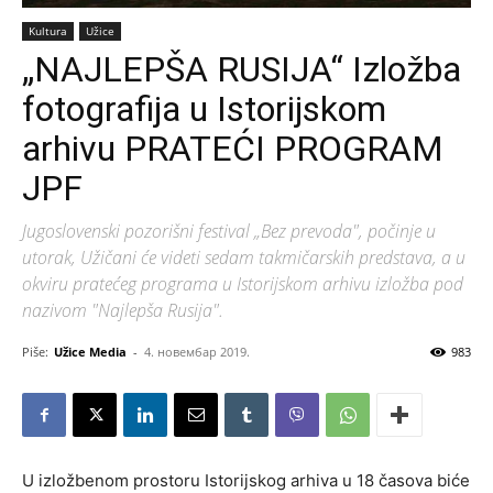
Kultura
Užice
„NAJLEPŠA RUSIJA“ Izložba
fotografija u Istorijskom
arhivu PRATEĆI PROGRAM
JPF
Jugoslovenski pozorišni festival „Bez prevoda", počinje u
utorak, Užičani će videti sedam takmičarskih predstava, a u
okviru pratećeg programa u Istorijskom arhivu izložba pod
nazivom "Najlepša Rusija".
Piše:
Užice Media
-
4. новембар 2019.
983
U izložbenom prostoru Istorijskog arhiva u 18 časova biće