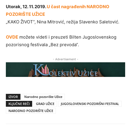
Utorak, 12. 11. 2019.
U čast nagrađenih NARODNO
POZORIŠTE UŽICE
„KAKO ŽIVOT“, Nina Mitrović, režija Slavenko Saletović.
OVDE
možete videti i preuzeti Bilten Jugoslovenskog
pozorisnog festivala „Bez prevoda“.
- Advertisement -
IZVOR
Narodno pozorište Užice
KLJUČNE REČI
GRAD UŽICE
JUGOSLOVENSKI POZORIŠNI FESTIVAL
NARODNO POZORIŠTE UŽICE