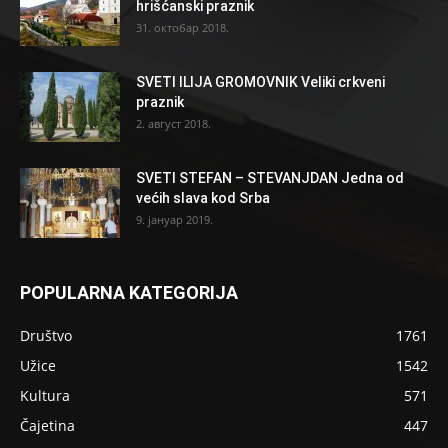
hrišćanski praznik
31. октобар 2018.
SVETI ILIJA GROMOVNIK Veliki crkveni
praznik
2. август 2018.
SVETI STEFAN – STEVANJDAN Jedna od
većih slava kod Srba
9. јануар 2019.
POPULARNA KATEGORIJA
Društvo
1761
Užice
1542
Kultura
571
Čajetina
447