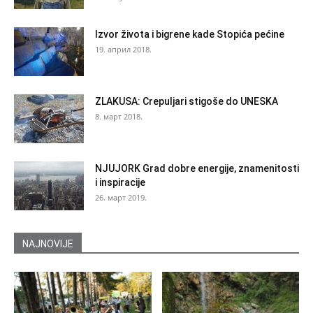
Izvor života i bigrene kade Stopića pećine
19. април 2018.
ZLAKUSA: Crepuljari stigoše do UNESKA
8. март 2018.
NJUJORK Grad dobre energije, znamenitosti
i inspiracije
26. март 2019.
NAJNOVIJE