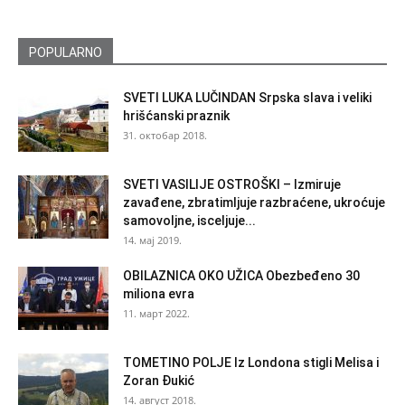
POPULARNO
SVETI LUKA LUČINDAN Srpska slava i veliki
hrišćanski praznik
31. октобар 2018.
SVETI VASILIJE OSTROŠKI – Izmiruje
zavađene, zbratimljuje razbraćene, ukroćuje
samovoljne, isceljuje...
14. мај 2019.
OBILAZNICA OKO UŽICA Obezbeđeno 30
miliona evra
11. март 2022.
TOMETINO POLJE Iz Londona stigli Melisa i
Zoran Đukić
14. август 2018.