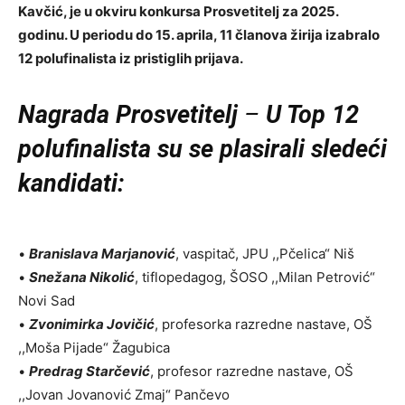
Kavčić, je u okviru konkursa Prosvetitelj za 2025.
godinu. U periodu do 15. aprila, 11 članova žirija izabralo
12 polufinalista iz pristiglih prijava.
Nagrada Prosvetitelj
–
U Top 12
polufinalista su se plasirali sledeći
kandidati:
•
Branislava Marjanović
, vaspitač, JPU ,,Pčelica“ Niš
•
Snežana Nikolić
, tiflopedagog, ŠOSO ,,Milan Petrović“
Novi Sad
•
Zvonimirka Jovičić
, profesorka razredne nastave, OŠ
,,Moša Pijade“ Žagubica
•
Predrag Starčević
, profesor razredne nastave, OŠ
,,Jovan Jovanović Zmaj“ Pančevo