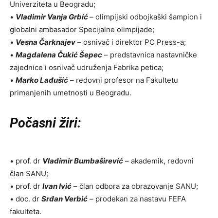
Univerziteta u Beogradu;
•
Vladimir Vanja Grbić
– olimpijski odbojkaški šampion i
globalni ambasador Specijalne olimpijade;
•
Vesna Čarknajev
– osnivač i direktor PC Press-a;
•
Magdalena Čukić Šepec
– predstavnica nastavničke
zajednice i osnivač udruženja Fabrika petica;
•
Marko Lađušić
– redovni profesor na Fakultetu
primenjenih umetnosti u Beogradu.
Počasni žiri:
• prof. dr
Vladimir Bumbaširević
– akademik, redovni
član SANU;
• prof. dr
Ivan Ivić
– član odbora za obrazovanje SANU;
• doc. dr
Srđan Verbić
– prodekan za nastavu FEFA
fakulteta.