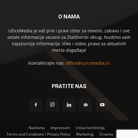
O NAMA
UžiceMedia je vaš prvi i pravi izbor za novosti, zabavu i sve
ostale informacije vezane za Zlatiborski okrug. Nudimo vam
najažurnije informacije, slike i video, pravo sa aktuelnih
mesta događaja!
Kontaktirajte nas:
office@uzicemedia.rs
PRATITE NAS
Naslovna
Impressum
Uslovi korišćenja
Terms and Conditions / Privacy Policy
Marketing
O nama
Kontakt