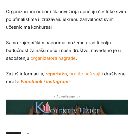
Organizacioni odbor i članovi žirija upućuju čestitke svim
polufinalistima i izražavaju iskrenu zahvalnost svim
učesnicima konkursa!
Samo zajedničkim naporima možemo graditi bolju
budućnost za našu decu i naše društvo, navedeno je u
saopštenju
organizatora nagrade
.
Za još informacija,
reportaža
,
pratite naš sajt
i društvene
mreže
Facebook
i
Instagram
!
- Advertisement -