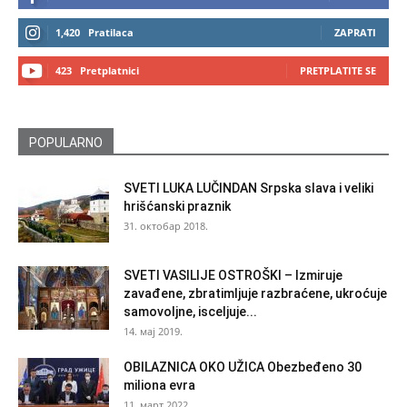
1,420
Pratilaca
ZAPRATI
423
Pretplatnici
PRETPLATITE SE
POPULARNO
SVETI LUKA LUČINDAN Srpska slava i veliki
hrišćanski praznik
31. октобар 2018.
SVETI VASILIJE OSTROŠKI – Izmiruje
zavađene, zbratimljuje razbraćene, ukroćuje
samovoljne, isceljuje...
14. мај 2019.
OBILAZNICA OKO UŽICA Obezbeđeno 30
miliona evra
11. март 2022.