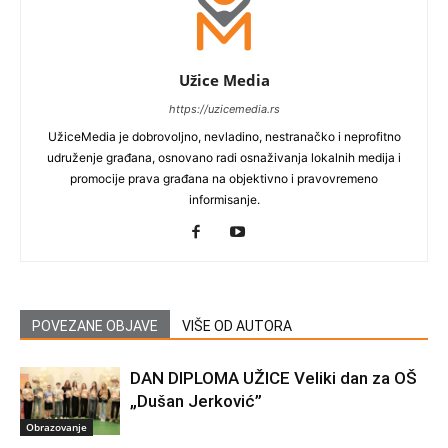
Užice Media
https://uzicemedia.rs
UžiceMedia je dobrovoljno, nevladino, nestranačko i neprofitno
udruženje građana, osnovano radi osnaživanja lokalnih medija i
promocije prava građana na objektivno i pravovremeno
informisanje.
POVEZANE OBJAVE
VIŠE OD AUTORA
DAN DIPLOMA UŽICE Veliki dan za OŠ
„Dušan Jerković”
Obrazovanje