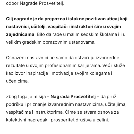
odbor Nagrade Prosvetitelj.
Cilj nagrade je da prepozna i istakne pozitivan uticaj koji
nastavnici, učitelji, vaspitači i instruktori šire u svojim
zajednicama
. Bilo da rade u malim seoskim školama ili u
velikim gradskim obrazovnim ustanovama.
Osnaženi nastavnici ne samo da ostvaruju izvanredne
rezultate u svojim profesionalnim karijerama. Već i služe
kao izvor inspiracije i motivacije svojim kolegama i
učenicima.
Zbog toga je misija –
Nagrada Prosvetitelj
– da pruži
podršku i priznanje izvanrednim nastavnicima, učiteljima,
vaspitačima i instruktorima. Čime se stvara osnova za
kolektivni napredak i prosperitet društva u celini.