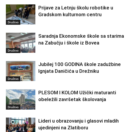
Prijave za Letnju školu robotike u
Gradskom kulturnom centru
Društvo
Saradnja Ekonomske škole sa starima
na Zabučju i škole iz Bovea
Društvo
Jubilej 100 GODINA škole zadužbine
Ignjata Daničića u Drežniku
Društvo
PLESOM I KOLOM Užički maturanti
obeležili završetak školovanja
Društvo
Lideri u obrazovanju i glasovi mladih
ujedinjeni na Zlatiboru