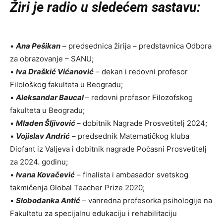
Žiri je radio u sledećem sastavu:
•
Ana Pešikan
– predsednica žirija – predstavnica Odbora
za obrazovanje – SANU;
•
Iva Draškić Vićanović
– dekan i redovni profesor
Filološkog fakulteta u Beogradu;
•
Aleksandar Baucal
– redovni profesor Filozofskog
fakulteta u Beogradu;
•
Mladen Šljivović
– dobitnik Nagrade Prosvetitelj 2024;
•
Vojislav Andrić
– predsednik Matematičkog kluba
Diofant iz Valjeva i dobitnik nagrade Počasni Prosvetitelj
za 2024. godinu;
•
Ivana Kovačević
– finalista i ambasador svetskog
takmičenja Global Teacher Prize 2020;
•
Slobodanka Antić
– vanredna profesorka psihologije na
Fakultetu za specijalnu edukaciju i rehabilitaciju