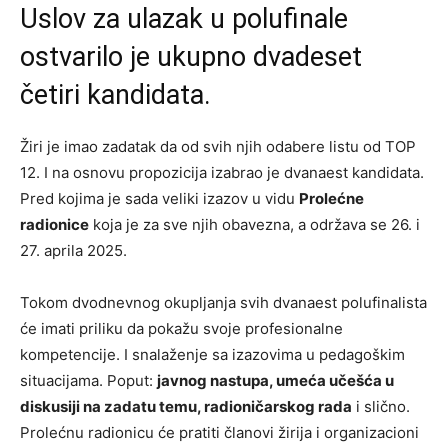
Uslov za ulazak u polufinale
ostvarilo je ukupno dvadeset
četiri kandidata.
Žiri je imao zadatak da od svih njih odabere listu od TOP
12. I na osnovu propozicija izabrao je dvanaest kandidata.
Pred kojima je sada veliki izazov u vidu
Prolećne
radionice
koja je za sve njih obavezna, a održava se 26. i
27. aprila 2025.
Tokom dvodnevnog okupljanja svih dvanaest polufinalista
će imati priliku da pokažu svoje profesionalne
kompetencije. I snalaženje sa izazovima u pedagoškim
situacijama. Poput:
javnog nastupa, umeća učešća u
diskusiji na zadatu temu, radioničarskog rada
i slično.
Prolećnu radionicu će pratiti članovi žirija i organizacioni