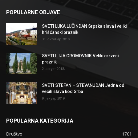
POPULARNE OBJAVE
SVETI LUKA LUČINDAN Srpska slava i veliki
hrišćanski praznik
31. октобар 2018.
SVETI ILIJA GROMOVNIK Veliki crkveni
praznik
2. август 2018.
SVETI STEFAN – STEVANJDAN Jedna od
većih slava kod Srba
9. јануар 2019.
POPULARNA KATEGORIJA
Društvo
1761