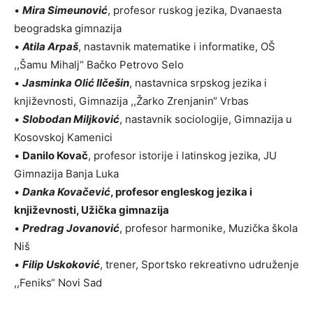
•
Mira Simeunović
, profesor ruskog jezika, Dvanaesta
beogradska gimnazija
•
Atila Arpaš
, nastavnik matematike i informatike, OŠ
,,Šamu Mihalj“ Bačko Petrovo Selo
•
Jasminka Olić Ilčešin
, nastavnica srpskog jezika i
književnosti, Gimnazija ,,Žarko Zrenjanin“ Vrbas
•
Slobodan Miljković
, nastavnik sociologije, Gimnazija u
Kosovskoj Kamenici
•
Danilo Kovač
, profesor istorije i latinskog jezika, JU
Gimnazija Banja Luka
•
Danka Kovačević
, profesor engleskog jezika i
književnosti, Užička gimnazija
•
Predrag Jovanović
, profesor harmonike, Muzička škola
Niš
•
Filip Uskoković
, trener, Sportsko rekreativno udruženje
,,Feniks“ Novi Sad