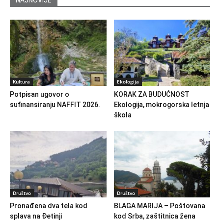
Kultura
Ekologija
Potpisan ugovor o
KORAK ZA BUDUĆNOST
sufinansiranju NAFFIT 2026.
Ekologija, mokrogorska letnja
škola
Društvo
Društvo
Pronađena dva tela kod
BLAGA MARIJA – Poštovana
splava na Đetinji
kod Srba, zaštitnica žena