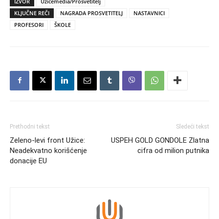
IZVOR
Užicemedia/Prosvetitelj
KLJUČNE REČI
NAGRADA PROSVETITELJ
NASTAVNICI
PROFESORI
ŠKOLE
Prethodni tekst
Sledeći tekst
Zeleno-levi front Užice:
USPEH GOLD GONDOLE Zlatna
Neadekvatno korišćenje
cifra od milion putnika
donacije EU