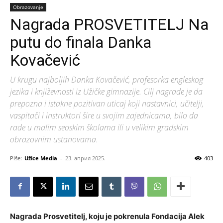
Obrazovanje
Nagrada PROSVETITELJ Na
putu do finala Danka
Kovačević
U krugu najboljih Danka Kovačević, profesorka engleskog
jezika i književnosti iz Užičke gimnazije. Cilj nagrade je da
prepozna i istakne pozitivan uticaj koji nastavnici, učitelji,
vaspitači i instruktori šire u svojim zajednicama, bilo da
rade u malim seoskim školama ili u velikim gradskim
obrazovnim ustanovama.
Piše:
Užice Media
-
23. април 2025.
403
Nagrada Prosvetitelj, koju je pokrenula Fondacija Alek