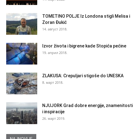
TOMETINO POLJE Iz Londona stigli Melisa i
Zoran Đukić
14. август 2018.
Izvor života i bigrene kade Stopića pećine
19. април 2018.
ZLAKUSA: Crepuljari stigoše do UNESKA
8. март 2018.
NJUJORK Grad dobre energije, znamenitosti
i inspiracije
26. март 2019.
NAJNOVIJE