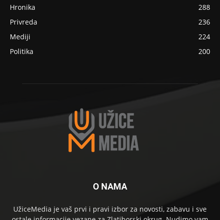
Hronika
288
Privreda
236
Mediji
224
Politika
200
O NAMA
UžiceMedia je vaš prvi i pravi izbor za novosti, zabavu i sve
ostale informacije vezane za Zlatiborski okrug. Nudimo vam