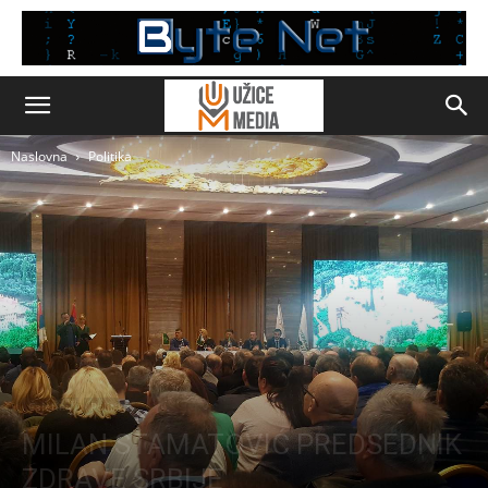
Naslovna
Politika
Čajetina
Politika
MILAN STAMATOVIĆ PREDSEDNIK
ZDRAVE SRBIJE