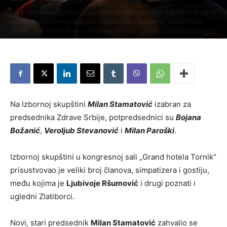
Milan Stamatović izabran za predsednika Zdrave Srbije, odlučili su delegati
na današnjoj Izbornoj skupštini, održanoj na Zlatiboru u "Grand hotelu
Tornik". Izabrano je novo rukovodstvo stranke i utvrđeni prioriteti u radu.
Piše:
Užice Media
-
19. јануар 2020.
1168
Na Izbornoj skupštini
Milan Stamatović
izabran za
predsednika Zdrave Srbije, potpredsednici su
Bojana
Božanić
,
Veroljub Stevanović
i
Milan Paroški
.
Izbornoj skupštini u kongresnoj sali „Grand hotela Tornik“
prisustvovao je veliki broj članova, simpatizera i gostiju,
među kojima je
Ljubivoje Ršumović
i drugi poznati i
ugledni Zlatiborci.
Novi, stari predsednik
Milan Stamatović
zahvalio se