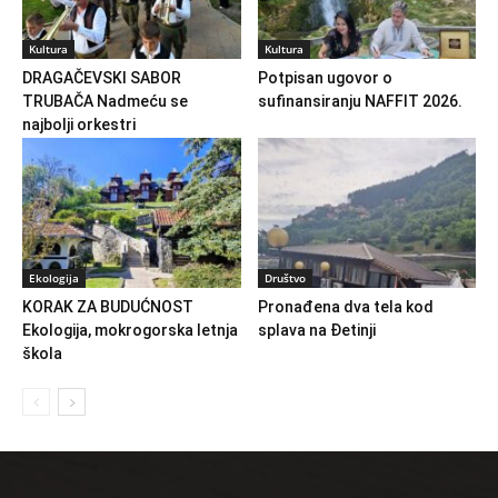
Kultura
Kultura
DRAGAČEVSKI SABOR
Potpisan ugovor o
TRUBAČA Nadmeću se
sufinansiranju NAFFIT 2026.
najbolji orkestri
Ekologija
Društvo
KORAK ZA BUDUĆNOST
Pronađena dva tela kod
Ekologija, mokrogorska letnja
splava na Đetinji
škola