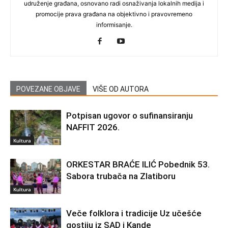
udruženje građana, osnovano radi osnaživanja lokalnih medija i
promocije prava građana na objektivno i pravovremeno
informisanje.
POVEZANE OBJAVE
VIŠE OD AUTORA
Potpisan ugovor o sufinansiranju
NAFFIT 2026.
Kultura
ORKESTAR BRAĆE ILIĆ Pobednik 53.
Sabora trubača na Zlatiboru
Kultura
Veče folklora i tradicije Uz učešće
gostiju iz SAD i Kande