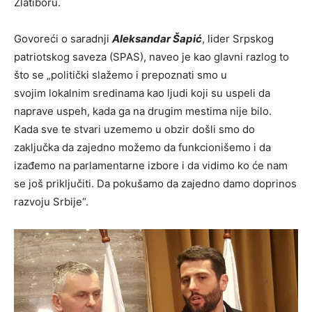
Zlatiboru.
Govoreći o saradnji
Aleksandar Šapić
, lider Srpskog
patriotskog saveza (SPAS), naveo je kao glavni razlog to
što se „politički slažemo i prepoznati smo u
svojim lokalnim sredinama kao ljudi koji su uspeli da
naprave uspeh, kada ga na drugim mestima nije bilo.
Kada sve te stvari uzememo u obzir došli smo do
zaključka da zajedno možemo da funkcionišemo i da
izađemo na parlamentarne izbore i da vidimo ko će nam
se još priključiti. Da pokušamo da zajedno damo doprinos
razvoju Srbije“.