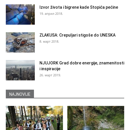
Izvor života i bigrene kade Stopića pećine
19. април 2018.
ZLAKUSA: Crepuljari stigoše do UNESKA
8. март 2018.
NJUJORK Grad dobre energije, znamenitosti
i inspiracije
26. март 2019.
NAJNOVIJE