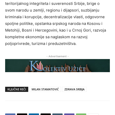
teritorijalnog integriteta i suverenosti Srbije, brige o
svom narodu u zemlji, regionu i dijapsori, suzbijanju
kriminala i korupcije, decentralizacije vlasti, odgovorne
spoljne politike, opstanka srpskog naroda na Kosovu i
Metohiji, Bosni i Hercegovini, kao i u Crnoj Gori, razvoja
kompletne ekonomije sa naglaskom na razvoj
poljoprivrede, turizma i preduzetništva.
- Advertisement -
KLJUČNE REČI
MILAN STAMATOVIĆ
ZDRAVA SRBIJA