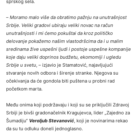
sprskog sela.
–
Moramo malo više da obratimo pažnju na unutrašnjost
Srbije. Veliki gradovi ubiraju veliki novac na račun
unutrašnjosti i mi ćemo pokuštai da kroz političko
delovanje pokažemo našim vlastodršcima da i u malim
sredinama žive uspešni ljudi i postoje uspešne kompanije
koje daju veliki doprinos budžetu, ekomomiji i ugledu
Srbije u svetu
, – izjavio je Stamatović, najavljujući
stvaranje novih odbora i širenje stranke. Njegova su
očekivanja da će gondola biti puštena u probni rad
početkom marta.
Među onima koji podržavaju i koji su se priključili Zdravoj
Srbiji je bivši gradonačelnik Kragujevca, lider „Zajedno za
Šumadiju“
Veroljub Stevanović
, koji je novinarima rekao
da su tu odluku doneli jednoglasno.