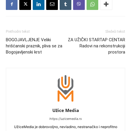
Prethodni tekst
Sledeći tekst
BOGOJAVLJENJE Veliki
ZA UŽIČKI STARTAP CENTAR
hrišćanski praznik, pliva se za
Radovi na rekonstrukciji
Bogojavljenski krst
prostora
Užice Media
https://uzicemedia.rs
UžiceMedia je dobrovoljno, nevladino, nestranačko i neprofitno