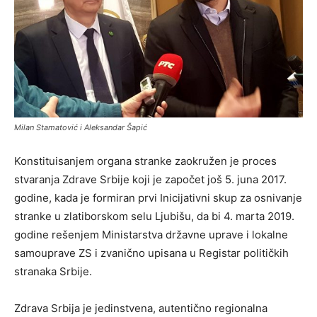
Milan Stamatović i Aleksandar Šapić
Konstituisanjem organa stranke zaokružen je proces
stvaranja Zdrave Srbije koji je započet još 5. juna 2017.
godine, kada je formiran prvi Inicijativni skup za osnivanje
stranke u zlatiborskom selu Ljubišu, da bi 4. marta 2019.
godine rešenjem Ministarstva državne uprave i lokalne
samouprave ZS i zvanično upisana u Registar političkih
stranaka Srbije.
Zdrava Srbija je jedinstvena, autentično regionalna