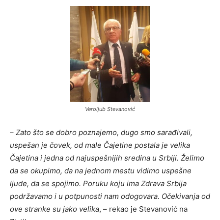
Veroljub Stevanović
–
Zato što se dobro poznajemo, dugo smo sarađivali,
uspešan je čovek, od male Čajetine postala je velika
Čajetina i jedna od najuspešnijih sredina u Srbiji. Želimo
da se okupimo, da na jednom mestu vidimo uspešne
ljude, da se spojimo. Poruku koju ima Zdrava Srbija
podržavamo i u potpunosti nam odogovara. Očekivanja od
ove stranke su jako velika
, – rekao je Stevanović na