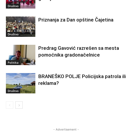
Društvo
Priznanja za Dan opštine Čajetina
Društvo
Predrag Gavović razrešen sa mesta
pomoćnika gradonačelnice
Politika
BRANEŠKO POLJE Policijska patrola ili
reklama?
Društvo
- Advertisement -