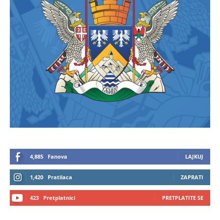
4,885
Fanova
LAJKUJ
1,420
Pratilaca
ZAPRATI
423
Pretplatnici
PRETPLATITE SE