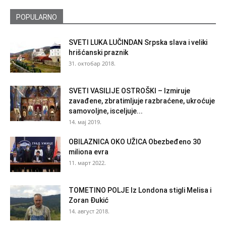
POPULARNO
SVETI LUKA LUČINDAN Srpska slava i veliki
hrišćanski praznik
31. октобар 2018.
SVETI VASILIJE OSTROŠKI – Izmiruje
zavađene, zbratimljuje razbraćene, ukroćuje
samovoljne, isceljuje...
14. мај 2019.
OBILAZNICA OKO UŽICA Obezbeđeno 30
miliona evra
11. март 2022.
TOMETINO POLJE Iz Londona stigli Melisa i
Zoran Đukić
14. август 2018.