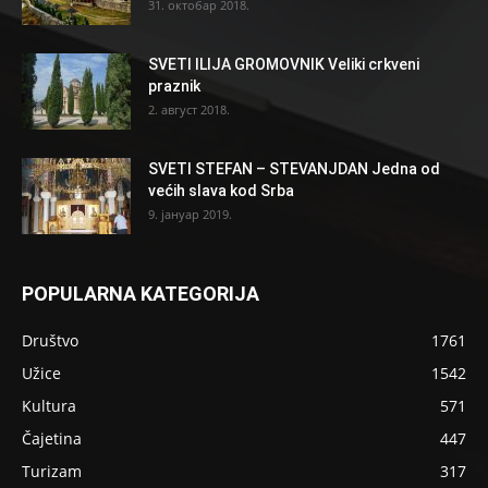
31. октобар 2018.
SVETI ILIJA GROMOVNIK Veliki crkveni
praznik
2. август 2018.
SVETI STEFAN – STEVANJDAN Jedna od
većih slava kod Srba
9. јануар 2019.
POPULARNA KATEGORIJA
Društvo
1761
Užice
1542
Kultura
571
Čajetina
447
Turizam
317