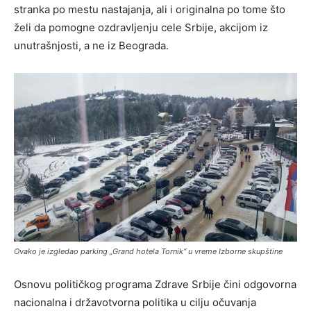
stranka po mestu nastajanja, ali i originalna po tome što
želi da pomogne ozdravljenju cele Srbije, akcijom iz
unutrašnjosti, a ne iz Beograda.
Ovako je izgledao parking „Grand hotela Tornik“ u vreme Izborne skupštine
Osnovu političkog programa Zdrave Srbije čini odgovorna
nacionalna i državotvorna politika u cilju očuvanja