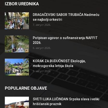
IZBOR UREDNIKA
DRAGAČEVSKI SABOR TRUBAČA Nadmeću
se najbolji orkestri
7. август 2026.
Potpisan ugovor o sufinansiranju NAFFIT
2026.
6. август 2026.
KORAK ZA BUDUĆNOST Ekologija,
mokrogorska letnja škola
5. август 2026.
POPULARNE OBJAVE
SVETI LUKA LUČINDAN Srpska slava i veliki
hrišćanski praznik