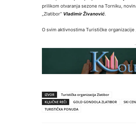
prilikom otvaranja sezone na Torniku, novin
„Zlatibor“
Vladimir Živanović
.
O svim aktivnostima Turističke organizacije
-
IZVOR
Turistička organizacija Zlatibor
KLJUČNE REČI
GOLD GONDOLA ZLATIBOR
SKI CE
TURISTIČKA PONUDA