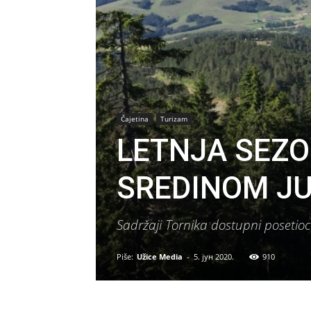
Čajetina
Turizam
LETNJA SEZO
SREDINOM J
Sadržaji Tornika dostupni posetioci
Piše:
Užice Media
-
5. јун 2020.
910