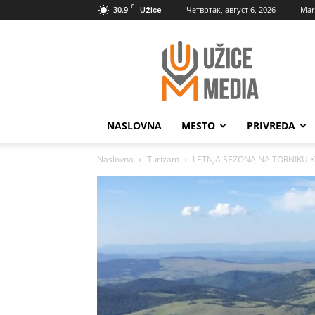
C
30.9
Четвртак, август 6, 2026
Mar
Užice
UžiceMedia
NASLOVNA
MESTO
PRIVREDA
Naslovna
Turizam
LETNJA SEZONA NA TORNIKU 