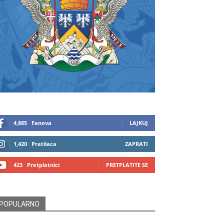
4,885
Fanova
LAJKUJ
1,420
Pratilaca
ZAPRATI
423
Pretplatnici
PRETPLATITE SE
POPULARNO