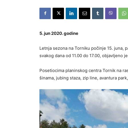
5. jun 2020. godine
Letnja sezona na Torniku počinje 15. juna, p
svakog dana od 11.00 do 17.00, objavljeno je 
Posetiocima planinskog centra Tornik na ra
šinama, jubing staza, zip line, avantura park