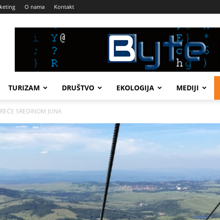
keting
O nama
Kontakt
TURIZAM
DRUŠTVO
EKOLOGIJA
MEDIJI
KREĆE SREDINOM JUNA