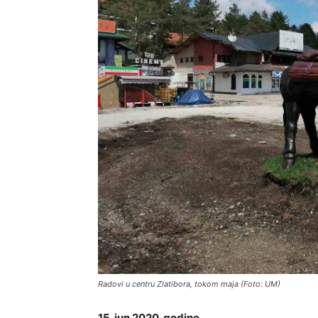
Radovi u centru Zlatibora, tokom maja (Foto: UM)
15. jun 2020. godine