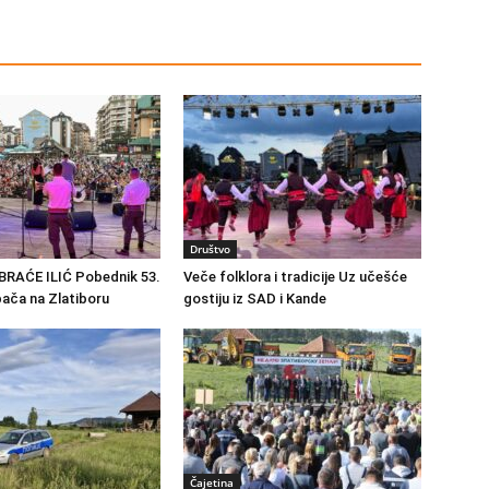
Društvo
RAĆE ILIĆ Pobednik 53.
Veče folklora i tradicije Uz učešće
ača na Zlatiboru
gostiju iz SAD i Kande
Čajetina