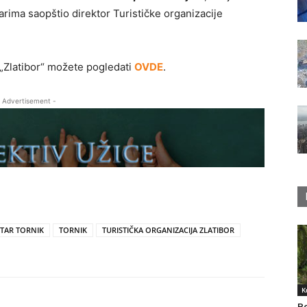
arima saopštio direktor Turističke organizacije
 „Zlatibor“ možete pogledati
OVDE
.
 Advertisement -
NTAR TORNIK
TORNIK
TURISTIČKA ORGANIZACIJA ZLATIBOR
K
Po