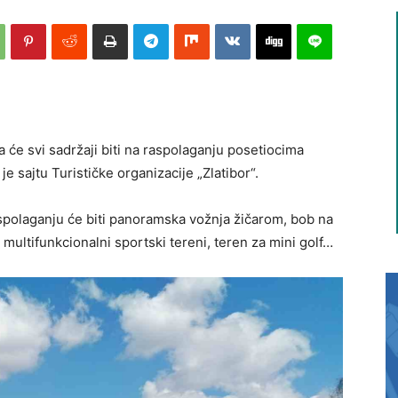
a će svi sadržaji biti na raspolaganju posetiocima
je sajtu Turističke organizacije „Zlatibor“.
spolaganju će biti panoramska vožnja žičarom, bob na
, multifunkcionalni sportski tereni, teren za mini golf…