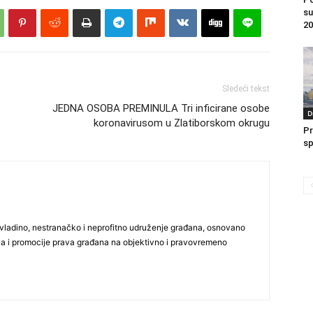
su
20
Sledeći tekst
JEDNA OSOBA PREMINULA Tri inficirane osobe
D
koronavirusom u Zlatiborskom okrugu
Pr
sp
vladino, nestranačko i neprofitno udruženje građana, osnovano
ija i promocije prava građana na objektivno i pravovremeno