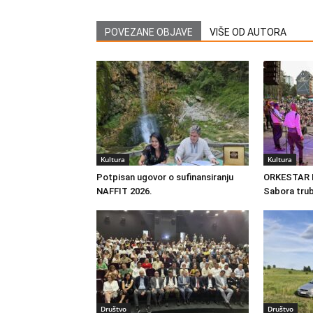
POVEZANE OBJAVE
VIŠE OD AUTORA
Kultura
Kultura
Potpisan ugovor o sufinansiranju
ORKESTAR B
NAFFIT 2026.
Sabora trub
Društvo
Društvo