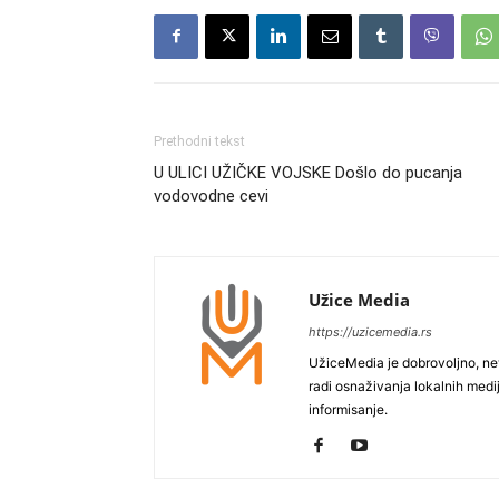
Prethodni tekst
U ULICI UŽIČKE VOJSKE Došlo do pucanja
vodovodne cevi
Užice Media
https://uzicemedia.rs
UžiceMedia je dobrovoljno, ne
radi osnaživanja lokalnih med
informisanje.