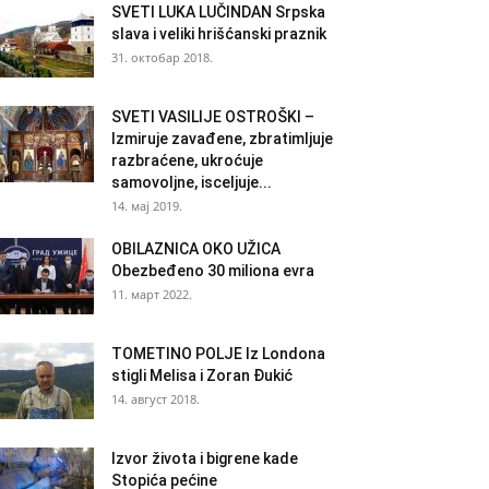
SVETI LUKA LUČINDAN Srpska
slava i veliki hrišćanski praznik
31. октобар 2018.
SVETI VASILIJE OSTROŠKI –
Izmiruje zavađene, zbratimljuje
razbraćene, ukroćuje
samovoljne, isceljuje...
14. мај 2019.
OBILAZNICA OKO UŽICA
Obezbeđeno 30 miliona evra
11. март 2022.
TOMETINO POLJE Iz Londona
stigli Melisa i Zoran Đukić
14. август 2018.
Izvor života i bigrene kade
Stopića pećine