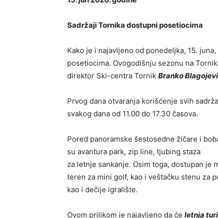
Sadržaji Tornika dostupni posetiocima
Kako je i najavljeno od ponedeljka, 15. juna
posetiocima. Ovogodišnju sezonu na Torniku o
direktor Ski-centra Tornik
Branko Blagojev
Prvog dana otvaranja korišćenje svih sadržaja
svakog dana od 11.00 do 17.30 časova.
Pored panoramske šestosedne žičare i boba
su avantura park, zip line, tjubing staza
za letnje sankanje. Osim toga, dostupan je mu
teren za mini golf, kao i veštačku stenu za 
kao i dečije igralište.
Ovom prilikom je najavljeno da će
letnja tur