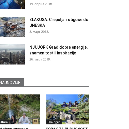
19. април 2018.
ZLAKUSA: Crepuljari stigoše do
UNESKA
8. март 2018.
NJUJORK Grad dobre energije,
znamenitosti i inspiracije
26. март 2019.
NAJNOVIJE
ultura
Ekologija
tpisan ugovor o
KORAK ZA BUDUĆNOST