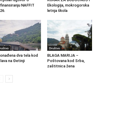
finansiranju NAFFIT
Ekologija, mokrogorska
26.
letnja škola
ruštvo
Društvo
onađena dva tela kod
BLAGA MARIJA –
lava na Đetinji
Poštovana kod Srba,
zaštitnica žena