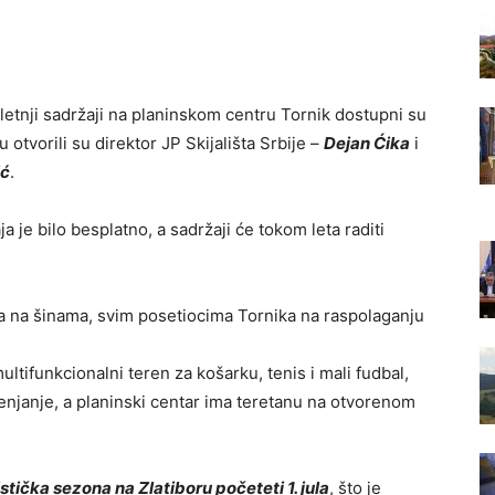
, letnji sadržaji na planinskom centru Tornik dostupni su
tvorili su direktor JP Skijališta Srbije –
Dejan Ćika
i
ić
.
 je bilo besplatno, a sadržaji će tokom leta raditi
 na šinama, svim posetiocima Tornika na raspolaganju
ltifunkcionalni teren za košarku, tenis i mali fudbal,
penjanje, a planinski centar ima teretanu na otvorenom
istička sezona na Zlatiboru početeti 1. jula
, što je