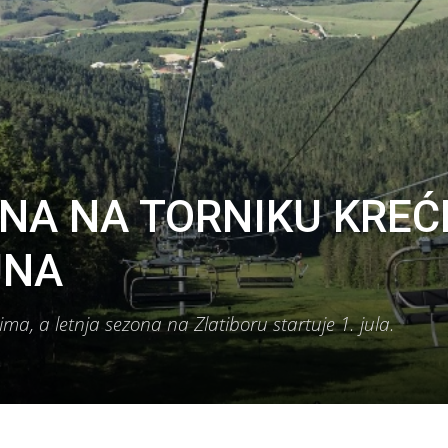
NA NA TORNIKU KREĆ
UNA
ma, a letnja sezona na Zlatiboru startuje 1. jula.