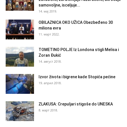
samovoljne, isceljuje...
14. мај 2019.
OBILAZNICA OKO UŽICA Obezbeđeno 30
miliona evra
11. март 2022.
TOMETINO POLJE Iz Londona stigli Melisa i
Zoran Đukić
14. август 2018.
Izvor života i bigrene kade Stopića pećine
19. април 2018.
ZLAKUSA: Crepuljari stigoše do UNESKA
8. март 2018.