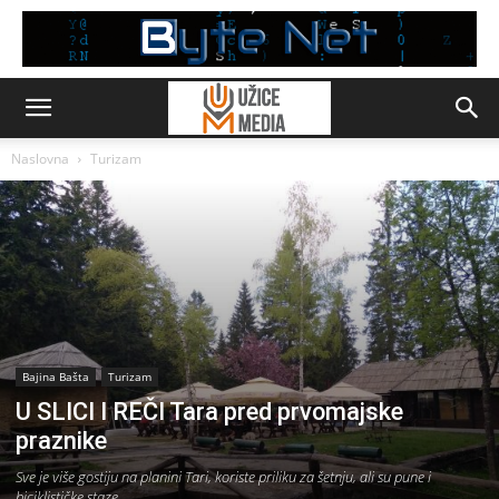
Naslovna
Turizam
Bajina Bašta
Turizam
U SLICI I REČI Tara pred prvomajske
praznike
Sve je više gostiju na planini Tari, koriste priliku za šetnju, ali su pune i
biciklističke staze.