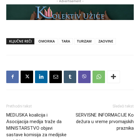
- Advertisement -
KLJUČNE REČI
OMORIKA
TARA
TURIZAM
ZAOVINE
Prethodni tekst
Sledeći tekst
MEDIJSKA koalicija i
SERVISNE INFORMACIJE Ko
Asocijacija medija traže da
dežura u vreme prvomajskih
MINISTARSTVO objavi
praznika
sastave komisija za medijske