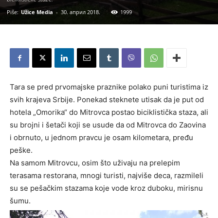
Piše:
Užice Media
-
30. април 2018.
1999
Tara se pred prvomajske praznike polako puni turistima iz
svih krajeva Srbije. Ponekad steknete utisak da je put od
hotela „Omorika“ do Mitrovca postao biciklistička staza, ali
su brojni i šetači koji se usude da od Mitrovca do Zaovina
i obrnuto, u jednom pravcu je osam kilometara, pređu
peške.
Na samom Mitrovcu, osim što uživaju na prelepim
terasama restorana, mnogi turisti, najviše deca, razmileli
su se pešačkim stazama koje vode kroz duboku, mirisnu
šumu.