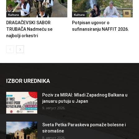
Kultura
Kultura
DRAGAČEVSKI SABOR
Potpisan ugovor o
TRUBAČA Nadmeću se
sufinansiranju NAFFIT 2026.
najbolji orkestri
IZBOR UREDNIKA
Poziv za MIRAI: Mladi Zapadnog Balkana u
januaru putuju u Japan
9. август 2026.
Sveta Petka Paraskeva pomaže bolesne i
siromašne
8. август 2026.