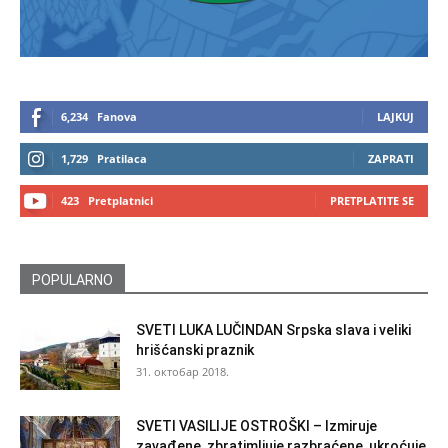
6,234
Fanova
LAJKUJ
1,729
Pratilaca
ZAPRATI
423
Pretplatnici
PRETPLATITE SE
POPULARNO
SVETI LUKA LUČINDAN Srpska slava i veliki
hrišćanski praznik
31. октобар 2018.
SVETI VASILIJE OSTROŠKI – Izmiruje
zavađene, zbratimljuje razbraćene, ukroćuje