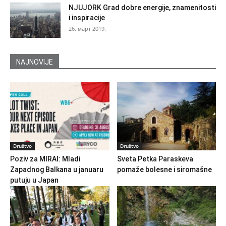
NJUJORK Grad dobre energije, znamenitosti
i inspiracije
26. март 2019.
NAJNOVIJE
Društvo
Društvo
Poziv za MIRAI: Mladi
Sveta Petka Paraskeva
Zapadnog Balkana u januaru
pomaže bolesne i siromašne
putuju u Japan