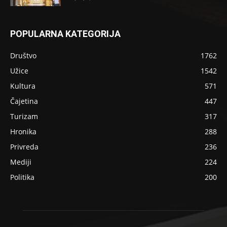
POPULARNA KATEGORIJA
Društvo
1762
Užice
1542
Kultura
571
Čajetina
447
Turizam
317
Hronika
288
Privreda
236
Mediji
224
Politika
200