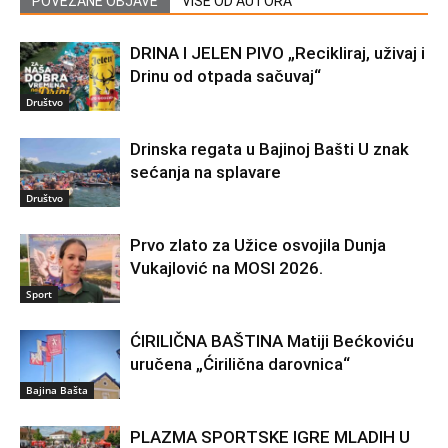
POVEZANE OBJAVE
VIŠE OD AUTORA
DRINA I JELEN PIVO „Recikliraj, uživaj i
Drinu od otpada sačuvaj“
Društvo
Drinska regata u Bajinoj Bašti U znak
sećanja na splavare
Društvo
Prvo zlato za Užice osvojila Dunja
Vukajlović na MOSI 2026.
Sport
ĆIRILIČNA BAŠTINA Matiji Bećkoviću
uručena „Ćirilična darovnica“
Bajina Bašta
PLAZMA SPORTSKE IGRE MLADIH U