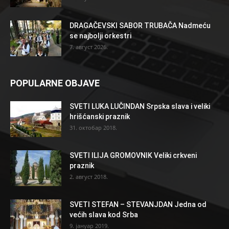
DRAGAČEVSKI SABOR TRUBAČA Nadmeću
se najbolji orkestri
7. август 2026.
POPULARNE OBJAVE
SVETI LUKA LUČINDAN Srpska slava i veliki
hrišćanski praznik
31. октобар 2018.
SVETI ILIJA GROMOVNIK Veliki crkveni
praznik
2. август 2018.
SVETI STEFAN – STEVANJDAN Jedna od
većih slava kod Srba
9. јануар 2019.