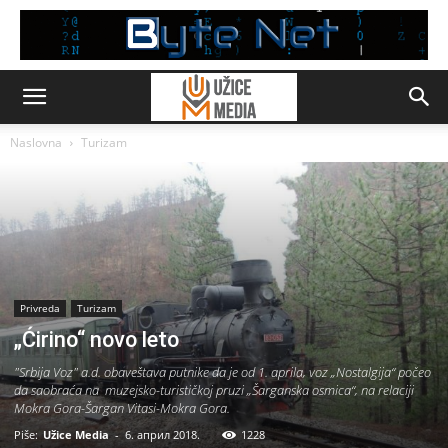
Naslovna
Turizam
Privreda
Turizam
„Ćirino“ novo leto
"Srbija Voz" a.d. obaveštava putnike da je od 1. aprila, voz „Nostalgija“ počeo
da saobraća na muzejsko-turističkoj pruzi „Šarganska osmica“, na relaciji
Mokra Gora-Šargan Vitasi-Mokra Gora.
Piše:
Užice Media
-
6. април 2018.
1228