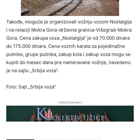
Takođe, moguće je organizovati vožnju vozom Nostalgija
i na relaciji Mokra Gora-državna granica-Višegrad-Mokra
Gora. Cena zakupa voza „Nostalgija“ je od 70.000 dinara
do 175.000 dinara. Cena voznih karata za pojedinačne
putnike, grupe putnika, zakup kola i zakup voza mogu se
kupiti do mesec dana pre nameravane vožnje, navedeno
je na sajtu „Srbija voza“.
Foto: Sajt „Srbija voza“
- Advertisement -