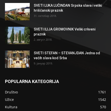
SVETI LUKA LUČINDAN Srpska slava i veliki
hrišćanski praznik
31. октобар 2018.
SVETI ILIJA GROMOVNIK Veliki crkveni
praznik
2. август 2018.
SVETI STEFAN – STEVANJDAN Jedna od
većih slava kod Srba
9. јануар 2019.
POPULARNA KATEGORIJA
Društvo
1761
Užice
1542
Kultura
570