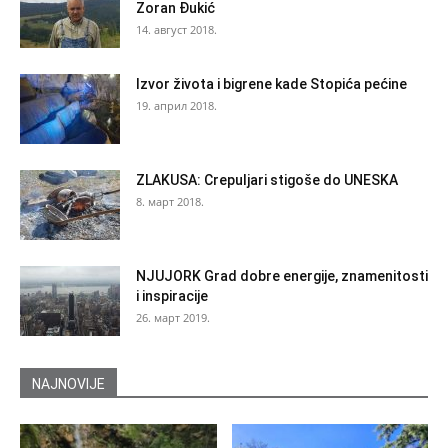
Zoran Đukić
14. август 2018.
Izvor života i bigrene kade Stopića pećine
19. април 2018.
ZLAKUSA: Crepuljari stigoše do UNESKA
8. март 2018.
NJUJORK Grad dobre energije, znamenitosti
i inspiracije
26. март 2019.
NAJNOVIJE