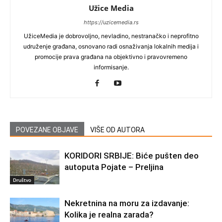
Užice Media
https://uzicemedia.rs
UžiceMedia je dobrovoljno, nevladino, nestranačko i neprofitno
udruženje građana, osnovano radi osnaživanja lokalnih medija i
promocije prava građana na objektivno i pravovremeno
informisanje.
POVEZANE OBJAVE
VIŠE OD AUTORA
KORIDORI SRBIJE: Biće pušten deo
autoputa Pojate – Preljina
Društvo
Nekretnina na moru za izdavanje:
Kolika je realna zarada?