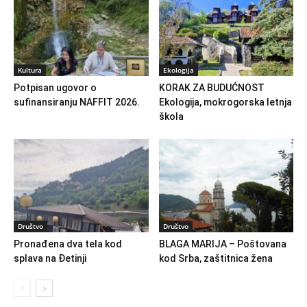
Kultura
Ekologija
Potpisan ugovor o
KORAK ZA BUDUĆNOST
sufinansiranju NAFFIT 2026.
Ekologija, mokrogorska letnja
škola
Društvo
Društvo
Pronađena dva tela kod
BLAGA MARIJA – Poštovana
splava na Đetinji
kod Srba, zaštitnica žena