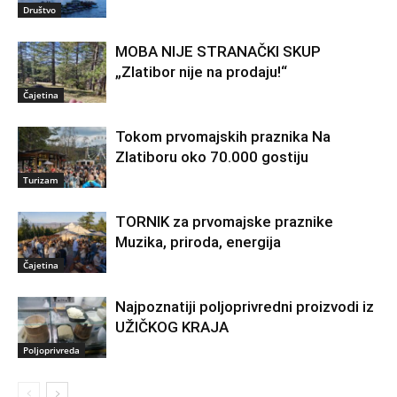
Društvo
MOBA NIJE STRANAČKI SKUP
„Zlatibor nije na prodaju!“
Čajetina
Tokom prvomajskih praznika Na
Zlatiboru oko 70.000 gostiju
Turizam
TORNIK za prvomajske praznike
Muzika, priroda, energija
Čajetina
Najpoznatiji poljoprivredni proizvodi iz
UŽIČKOG KRAJA
Poljoprivreda