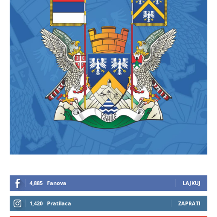
4,885
Fanova
LAJKUJ
1,420
Pratilaca
ZAPRATI