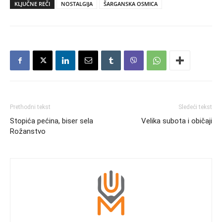
KLJUČNE REČI
NOSTALGIJA
ŠARGANSKA OSMICA
Prethodni tekst
Sledeći tekst
Stopića pećina, biser sela
Velika subota i običaji
Rožanstvo