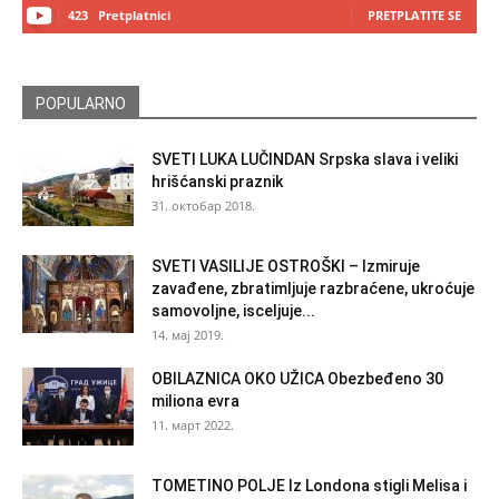
423
Pretplatnici
PRETPLATITE SE
POPULARNO
SVETI LUKA LUČINDAN Srpska slava i veliki
hrišćanski praznik
31. октобар 2018.
SVETI VASILIJE OSTROŠKI – Izmiruje
zavađene, zbratimljuje razbraćene, ukroćuje
samovoljne, isceljuje...
14. мај 2019.
OBILAZNICA OKO UŽICA Obezbeđeno 30
miliona evra
11. март 2022.
TOMETINO POLJE Iz Londona stigli Melisa i