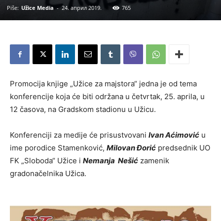
Piše:
Užice Media
-
24. април 2019.
765
Promocija knjige „Užice za majstora“ jedna je od tema
konferencije koja će biti održana u četvrtak, 25. aprila, u
12 časova, na Gradskom stadionu u Užicu.
Konferenciji za medije će prisustvovani
Ivan Aćimović
u
ime porodice Stamenković,
Milovan Đorić
predsednik UO
FK „Sloboda“ Užice i
Nemanja Nešić
zamenik
gradonačelnika Užica.