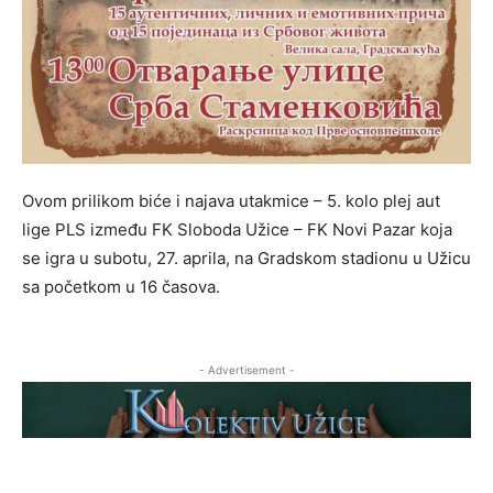
Ovom prilikom biće i najava utakmice – 5. kolo plej aut
lige PLS između FK Sloboda Užice – FK Novi Pazar koja
se igra u subotu, 27. aprila, na Gradskom stadionu u Užicu
sa početkom u 16 časova.
- Advertisement -