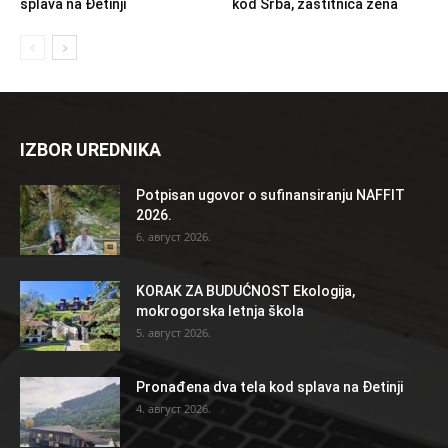
splava na Đetinji
kod Srba, zaštitnica žena
IZBOR UREDNIKA
Potpisan ugovor o sufinansiranju NAFFIT
2026.
6. август 2026.
KORAK ZA BUDUĆNOST Ekologija,
mokrogorska letnja škola
5. август 2026.
Pronađena dva tela kod splava na Đetinji
4. август 2026.