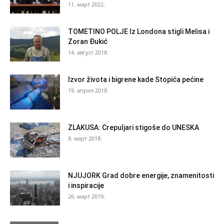
11. март 2022.
TOMETINO POLJE Iz Londona stigli Melisa i
Zoran Đukić
14. август 2018.
Izvor života i bigrene kade Stopića pećine
19. април 2018.
ZLAKUSA: Crepuljari stigoše do UNESKA
8. март 2018.
NJUJORK Grad dobre energije, znamenitosti
i inspiracije
26. март 2019.