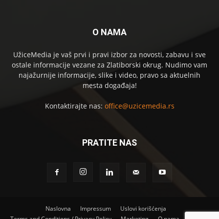
O NAMA
UžiceMedia je vaš prvi i pravi izbor za novosti, zabavu i sve
ostale informacije vezane za Zlatiborski okrug. Nudimo vam
najažurnije informacije, slike i video, pravo sa aktuelnih
mesta događaja!
Kontaktirajte nas:
office@uzicemedia.rs
PRATITE NAS
Naslovna
Impressum
Uslovi korišćenja
Terms and Conditions / Privacy Policy
Marketing
O nama
Kontakt