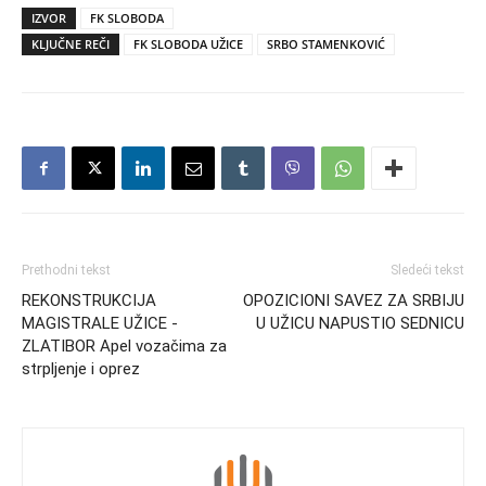
IZVOR
FK SLOBODA
KLJUČNE REČI
FK SLOBODA UŽICE
SRBO STAMENKOVIĆ
Prethodni tekst
Sledeći tekst
REKONSTRUKCIJA
OPOZICIONI SAVEZ ZA SRBIJU
MAGISTRALE UŽICE -
U UŽICU NAPUSTIO SEDNICU
ZLATIBOR Apel vozačima za
strpljenje i oprez