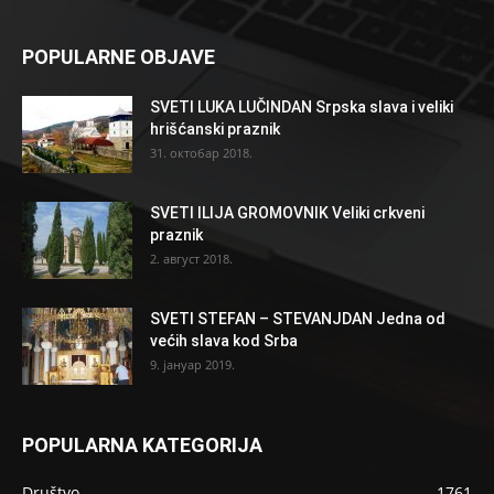
POPULARNE OBJAVE
SVETI LUKA LUČINDAN Srpska slava i veliki
hrišćanski praznik
31. октобар 2018.
SVETI ILIJA GROMOVNIK Veliki crkveni
praznik
2. август 2018.
SVETI STEFAN – STEVANJDAN Jedna od
većih slava kod Srba
9. јануар 2019.
POPULARNA KATEGORIJA
Društvo
1761