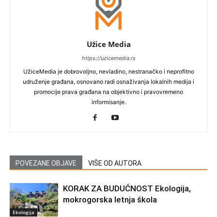
Užice Media
https://uzicemedia.rs
UžiceMedia je dobrovoljno, nevladino, nestranačko i neprofitno
udruženje građana, osnovano radi osnaživanja lokalnih medija i
promocije prava građana na objektivno i pravovremeno
informisanje.
POVEZANE OBJAVE
VIŠE OD AUTORA
KORAK ZA BUDUĆNOST Ekologija,
mokrogorska letnja škola
Ekologija