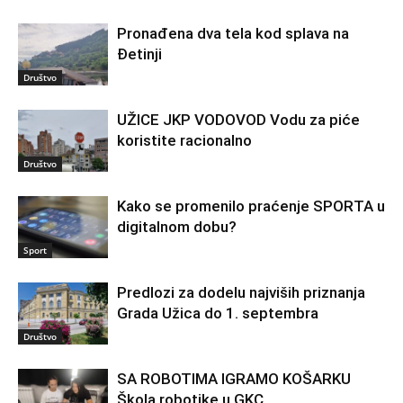
Pronađena dva tela kod splava na
Đetinji
Društvo
UŽICE JKP VODOVOD Vodu za piće
koristite racionalno
Društvo
Kako se promenilo praćenje SPORTA u
digitalnom dobu?
Sport
Predlozi za dodelu najviših priznanja
Grada Užica do 1. septembra
Društvo
SA ROBOTIMA IGRAMO KOŠARKU
Škola robotike u GKC