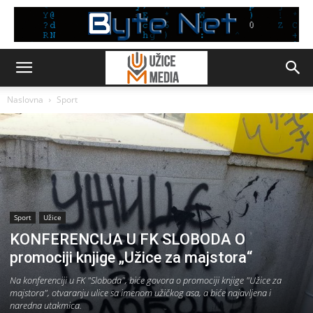
Naslovna
Sport
Sport
Užice
KONFERENCIJA U FK SLOBODA O
promociji knjige „Užice za majstora“
Na konferenciji u FK "Sloboda", biće govora o promociji knjige "Užice za
majstora", otvaranju ulice sa imenom užičkog asa, a biće najavljena i
naredna utakmica.