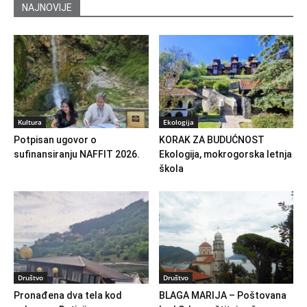
NAJNOVIJE
Kultura
Ekologija
Potpisan ugovor o
KORAK ZA BUDUĆNOST
sufinansiranju NAFFIT 2026.
Ekologija, mokrogorska letnja
škola
Društvo
Društvo
Pronađena dva tela kod
BLAGA MARIJA – Poštovana