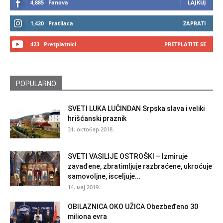
4,885
Fanova
LAJKUJ
1,420
Pratilaca
ZAPRATI
423
Pretplatnici
PRETPLATITE SE
POPULARNO
SVETI LUKA LUČINDAN Srpska slava i veliki
hrišćanski praznik
31. октобар 2018.
SVETI VASILIJE OSTROŠKI – Izmiruje
zavađene, zbratimljuje razbraćene, ukroćuje
samovoljne, isceljuje...
14. мај 2019.
OBILAZNICA OKO UŽICA Obezbeđeno 30
miliona evra