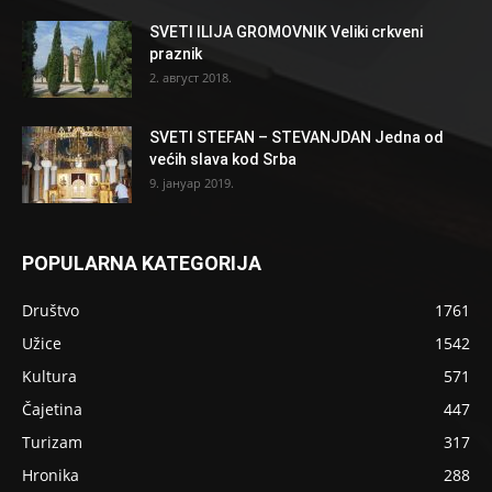
SVETI ILIJA GROMOVNIK Veliki crkveni
praznik
2. август 2018.
SVETI STEFAN – STEVANJDAN Jedna od
većih slava kod Srba
9. јануар 2019.
POPULARNA KATEGORIJA
Društvo
1761
Užice
1542
Kultura
571
Čajetina
447
Turizam
317
Hronika
288