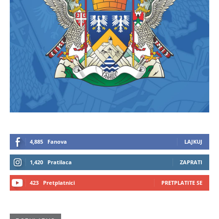
4,885
Fanova
LAJKUJ
1,420
Pratilaca
ZAPRATI
423
Pretplatnici
PRETPLATITE SE