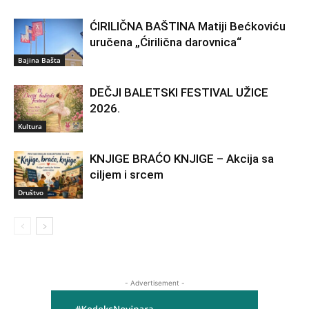
ĆIRILIČNA BAŠTINA Matiji Bećkoviću
uručena „Ćirilična darovnica“
Bajina Bašta
DEČJI BALETSKI FESTIVAL UŽICE
2026.
Kultura
KNJIGE BRAĆO KNJIGE – Akcija sa
ciljem i srcem
Društvo
- Advertisement -