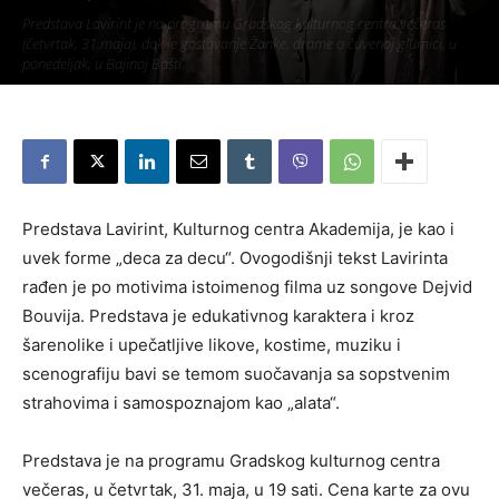
Predstava Lavirint je na programu Gradskog kulturnog centra večeras
(četvrtak, 31.maja), dok je gostovanje Žanke, drame o čuvenoj glumici, u
ponedeljak, u Bajinoj Bašti.
Piše:
Užice Media
-
31. мај 2018.
2357
Predstava Lavirint, Kulturnog centra Akademija, je kao i
uvek forme „deca za decu“. Ovogodišnji tekst Lavirinta
rađen je po motivima istoimenog filma uz songove Dejvid
Bouvija. Predstava je edukativnog karaktera i kroz
šarenolike i upečatljive likove, kostime, muziku i
scenografiju bavi se temom suočavanja sa sopstvenim
strahovima i samospoznajom kao „alata“.
Predstava je na programu Gradskog kulturnog centra
večeras, u četvrtak, 31. maja, u 19 sati. Cena karte za ovu