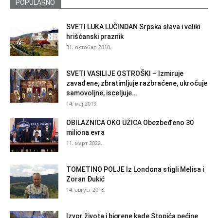
POPULARNO
SVETI LUKA LUČINDAN Srpska slava i veliki
hrišćanski praznik
31. октобар 2018.
SVETI VASILIJE OSTROŠKI – Izmiruje
zavađene, zbratimljuje razbraćene, ukroćuje
samovoljne, isceljuje...
14. мај 2019.
OBILAZNICA OKO UŽICA Obezbeđeno 30
miliona evra
11. март 2022.
TOMETINO POLJE Iz Londona stigli Melisa i
Zoran Đukić
14. август 2018.
Izvor života i bigrene kade Stopića pećine