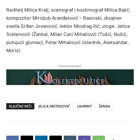
Reditelj Milica Kralj; scenograf i kostimograf Milica Bajić,
kompozitor Miroljub Aranđelović – Rasinski, dizajner
svetla Srđan Jovanović, lektor Miodrag Ilić; uloge: Jelica
Sretenović (Žanka), Milan Caci Mihailović (Tošić, Nušić,
putujući glumac), Petar Mihailović (islednik, Aleksandar,
Moris)
- Advertisement -
KLJUČNE REČI
JELICA SRETENOVIĆ
LAVIRINT
ŽANKA