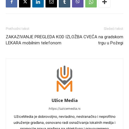
Prethodni tekst
Sledeći tekst
ZAKAZIVANJE PREGLEDA KOD
IZLOŽBA CVEĆA na gradskom
LEKARA mobilnim telefonom
trgu u Požegi
Užice Media
https://uzicemedia.rs
UžiceMedia je dobrovoljno, nevladino, nestranačko i neprofitno
udruženje građana, osnovano radi osnaživanja lokalnih medija i
promocije prava građana na objektivno i pravovremeno