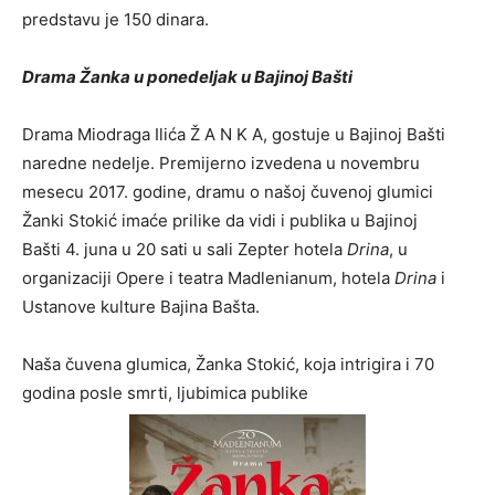
predstavu je 150 dinara.
Drama Žanka u ponedeljak u Bajinoj Bašti
Drama Miodraga Ilića Ž A N K A, gostuje u Bajinoj Bašti
naredne nedelje. Premijerno izvedena u novembru
mesecu 2017. godine, dramu o našoj čuvenoj glumici
Žanki Stokić imaće prilike da vidi i publika u Bajinoj
Bašti 4. juna u 20 sati u sali Zepter hotela
Drina
, u
organizaciji Opere i teatra Madlenianum, hotela
Drina
i
Ustanove kulture Bajina Bašta.
Naša čuvena glumica, Žanka Stokić, koja intrigira i 70
godina posle smrti, ljubimica publike