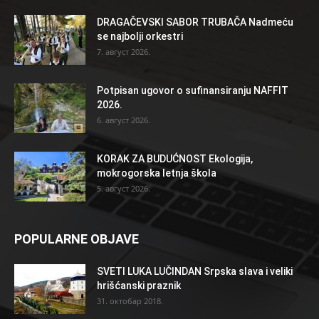
DRAGAČEVSKI SABOR TRUBAČA Nadmeću
se najbolji orkestri
7. август 2026.
Potpisan ugovor o sufinansiranju NAFFIT
2026.
6. август 2026.
KORAK ZA BUDUĆNOST Ekologija,
mokrogorska letnja škola
5. август 2026.
POPULARNE OBJAVE
SVETI LUKA LUČINDAN Srpska slava i veliki
hrišćanski praznik
31. октобар 2018.