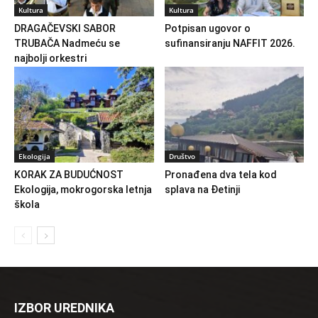
Kultura
Kultura
DRAGAČEVSKI SABOR
Potpisan ugovor o
TRUBAČA Nadmeću se
sufinansiranju NAFFIT 2026.
najbolji orkestri
Ekologija
Društvo
KORAK ZA BUDUĆNOST
Pronađena dva tela kod
Ekologija, mokrogorska letnja
splava na Đetinji
škola
IZBOR UREDNIKA