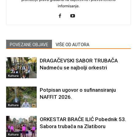
informisanje.
POVEZANE OBJAVE
VIŠE OD AUTORA
DRAGAČEVSKI SABOR TRUBAČA
Nadmeću se najbolji orkestri
Kultura
Potpisan ugovor o sufinansiranju
NAFFIT 2026.
Kultura
ORKESTAR BRAĆE ILIĆ Pobednik 53.
Sabora trubača na Zlatiboru
Kultura