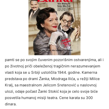
pamti se po svojim čuvenim pozorišnim ostvarenjima, ali i
po životnoj priči obeleženoj tragičnim nerazumevanjem
vlasti koja se u Srbiji ustoličila 1944. godine. Kamerna
predstava po drami
Žanka
, Miodraga Ilića, u režiji Milice
Kralj, sa maestralnom Jelicom Sretenović u naslovnoj
ulozi, odaje počast Žanki Stokić koja je celo svoje biće
posvetila humanoj misiji teatra. Cene karata su 300
dinara.