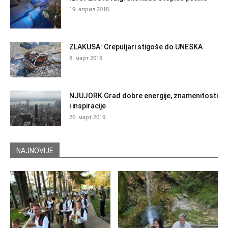
19. април 2018.
ZLAKUSA: Crepuljari stigoše do UNESKA
8. март 2018.
NJUJORK Grad dobre energije, znamenitosti
i inspiracije
26. март 2019.
NAJNOVIJE