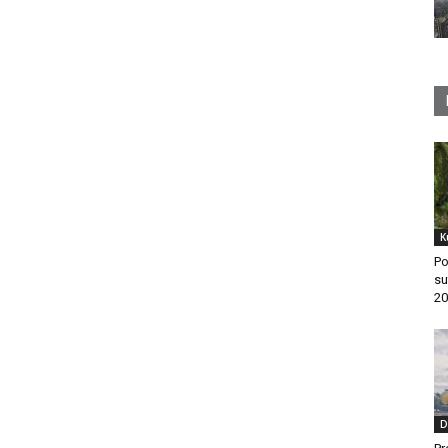
K
Po
su
20
D