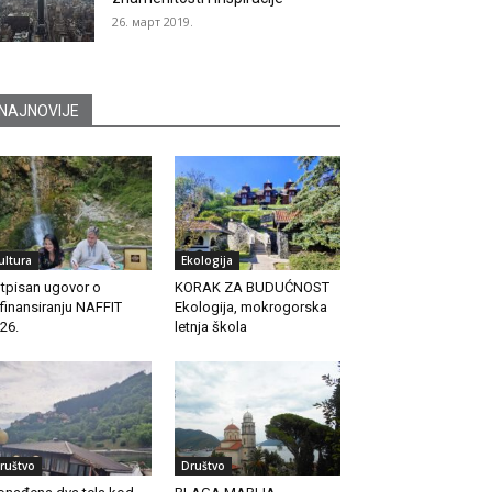
26. март 2019.
NAJNOVIJE
ultura
Ekologija
tpisan ugovor o
KORAK ZA BUDUĆNOST
finansiranju NAFFIT
Ekologija, mokrogorska
26.
letnja škola
ruštvo
Društvo