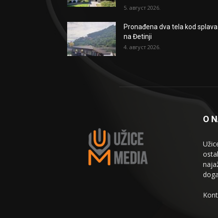
5. август 2026.
Pronađena dva tela kod splava
na Đetinji
4. август 2026.
O 
Užic
osta
naja
doga
Kont