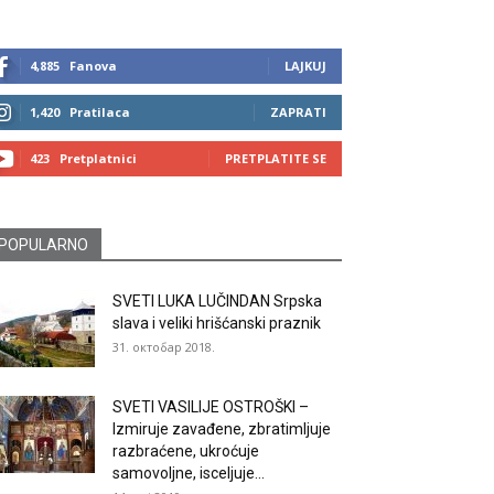
4,885
Fanova
LAJKUJ
1,420
Pratilaca
ZAPRATI
423
Pretplatnici
PRETPLATITE SE
POPULARNO
SVETI LUKA LUČINDAN Srpska
slava i veliki hrišćanski praznik
31. октобар 2018.
SVETI VASILIJE OSTROŠKI –
Izmiruje zavađene, zbratimljuje
razbraćene, ukroćuje
samovoljne, isceljuje...