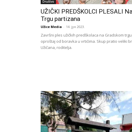
Društvo
UŽIČKI PREDŠKOLCI PLESALI N
Trgu partizana
Užice Media
-
14. јун 2023.
Završni ples užičkih predškolaca na Gradskom trgu
oproštaj od boravka u vrtićima. Skup pratio veliki br
Užičana, roditelja.