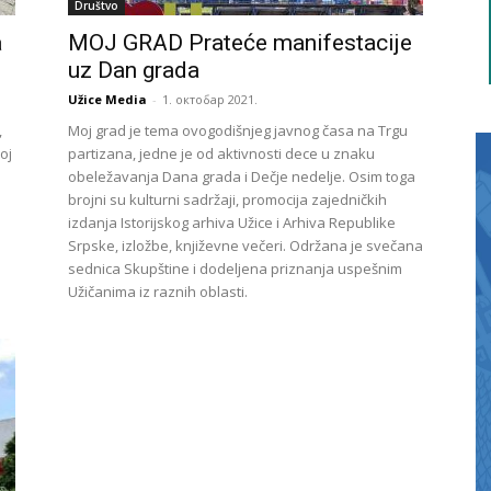
Društvo
a
MOJ GRAD Prateće manifestacije
uz Dan grada
Užice Media
-
1. октобар 2021.
,
Moj grad je tema ovogodišnjeg javnog časa na Trgu
oj
partizana, jedne je od aktivnosti dece u znaku
obeležavanja Dana grada i Dečje nedelje. Osim toga
brojni su kulturni sadržaji, promocija zajedničkih
izdanja Istorijskog arhiva Užice i Arhiva Republike
Srpske, izložbe, književne večeri. Održana je svečana
sednica Skupštine i dodeljena priznanja uspešnim
Užičanima iz raznih oblasti.