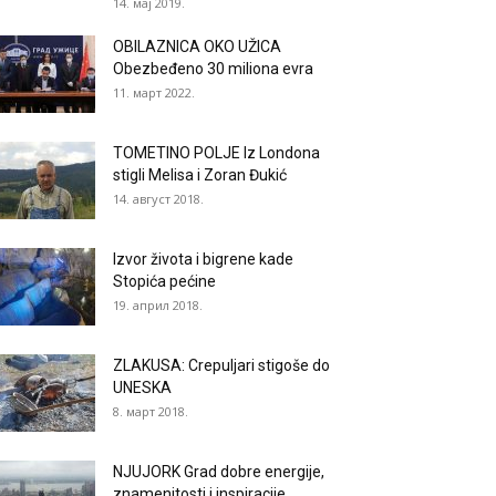
14. мај 2019.
OBILAZNICA OKO UŽICA
Obezbeđeno 30 miliona evra
11. март 2022.
TOMETINO POLJE Iz Londona
stigli Melisa i Zoran Đukić
14. август 2018.
Izvor života i bigrene kade
Stopića pećine
19. април 2018.
ZLAKUSA: Crepuljari stigoše do
UNESKA
8. март 2018.
NJUJORK Grad dobre energije,
znamenitosti i inspiracije