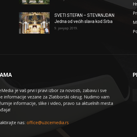
H
Pr
SVETI STEFAN – STEVANJDAN
Jedna od većih slava kod Srba
Me
9. јануар 2019.
Po
NAMA
P
eMedia je vaš prvi i pravi izbor za novosti, zabavu i sve
le informacije vezane za Zlatiborski okrug. Nudimo vam
žurnije informacije, slike i video, pravo sa aktuelnih mesta
đaja!
aktirajte nas:
office@uzicemedia.rs