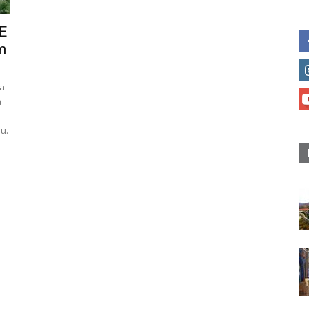
E
m
ća
a
u.