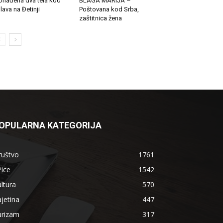
onađena dva tela kod
BLAGA MARIJA –
lava na Đetinji
Poštovana kod Srba,
zaštitnica žena
OPULARNA KATEGORIJA
ruštvo
1761
ice
1542
ltura
570
jetina
447
urizam
317