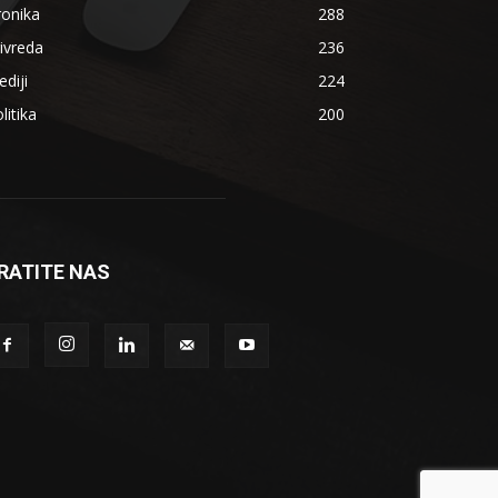
ronika
288
ivreda
236
diji
224
litika
200
RATITE NAS