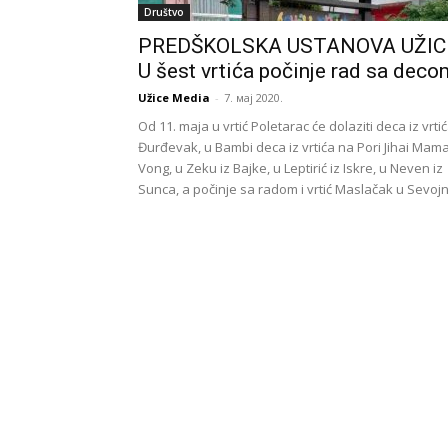
Društvo
PREDŠKOLSKA USTANOVA UŽIC
U šest vrtića počinje rad sa deco
Užice Media
-
7. мај 2020.
Od 11. maja u vrtić Poletarac će dolaziti deca iz vrti
Đurđevak, u Bambi deca iz vrtića na Pori Jihai Mam
Vong, u Zeku iz Bajke, u Leptirić iz Iskre, u Neven iz
Sunca, a počinje sa radom i vrtić Maslačak u Sevojn