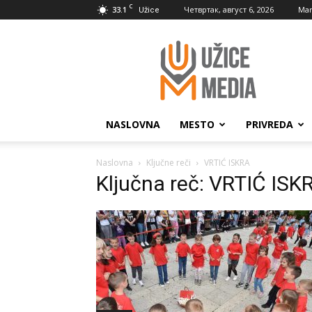
C
33.1
Четвртак, август 6, 2026
Mar
Užice
UžiceMedia
NASLOVNA
MESTO
PRIVREDA
Naslovna
Ključne reči
VRTIĆ ISKRA
Ključna reč: VRTIĆ ISK