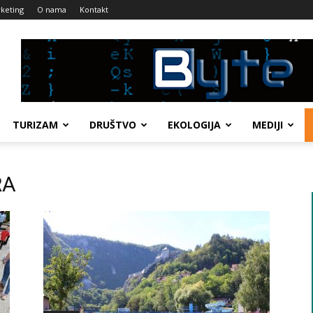
keting
O nama
Kontakt
TURIZAM
DRUŠTVO
EKOLOGIJA
MEDIJI
RA