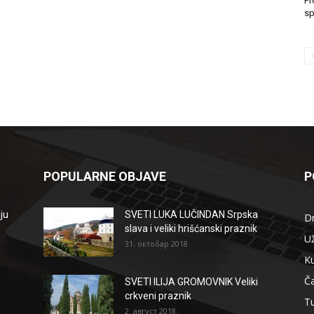
Pr
sp
POPULARNE OBJAVE
P
ju
SVETI LUKA LUČINDAN Srpska
D
slava i veliki hrišćanski praznik
Už
31. октобар 2018.
Ku
Ča
SVETI ILIJA GROMOVNIK Veliki
crkveni praznik
T
2. август 2018.