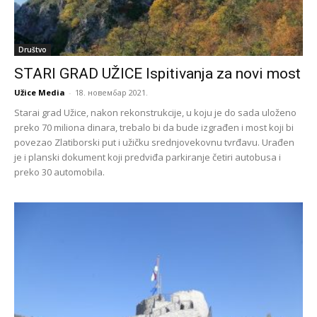
Društvo
STARI GRAD UŽICE Ispitivanja za novi most
Užice Media
-
18. новембар 2021.
Starai grad Užice, nakon rekonstrukcije, u koju je do sada uloženo
preko 70 miliona dinara, trebalo bi da bude izgrađen i most koji bi
povezao Zlatiborski put i užičku srednjovekovnu tvrđavu. Urađen
je i planski dokument koji predviđa parkiranje četiri autobusa i
preko 30 automobila.