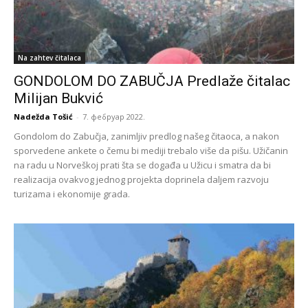
Na zahtev čitalaca
GONDOLOM DO ZABUČJA Predlaže čitalac
Milijan Bukvić
Nadežda Tošić
-
7. фебруар 2022.
Gondolom do Zabučja, zanimljiv predlog našeg čitaoca, a nakon
sporvedene ankete o čemu bi mediji trebalo više da pišu. Užičanin
na radu u Norveškoj prati šta se događa u Užicu i smatra da bi
realizacija ovakvog jednog projekta doprinela daljem razvoju
turizama i ekonomije grada.