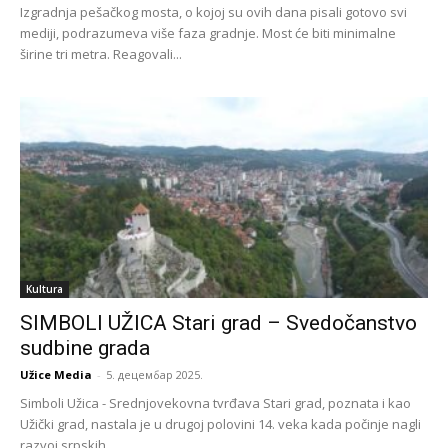
Izgradnja pešačkog mosta, o kojoj su ovih dana pisali gotovo svi
mediji, podrazumeva više faza gradnje. Most će biti minimalne
širine tri metra. Reagovali...
Kultura
SIMBOLI UŽICA Stari grad – Svedočanstvo
sudbine grada
Užice Media
-
5. децембар 2025.
Simboli Užica - Srednjovekovna tvrđava Stari grad, poznata i kao
Užički grad, nastala je u drugoj polovini 14. veka kada počinje nagli
razvoj srpskih...