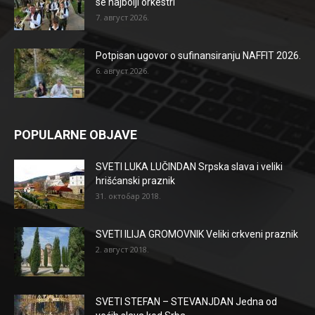
se najbolji orkestri
7. август 2026.
Potpisan ugovor o sufinansiranju NAFFIT 2026.
6. август 2026.
POPULARNE OBJAVE
SVETI LUKA LUČINDAN Srpska slava i veliki
hrišćanski praznik
31. октобар 2018.
SVETI ILIJA GROMOVNIK Veliki crkveni praznik
2. август 2018.
SVETI STEFAN – STEVANJDAN Jedna od