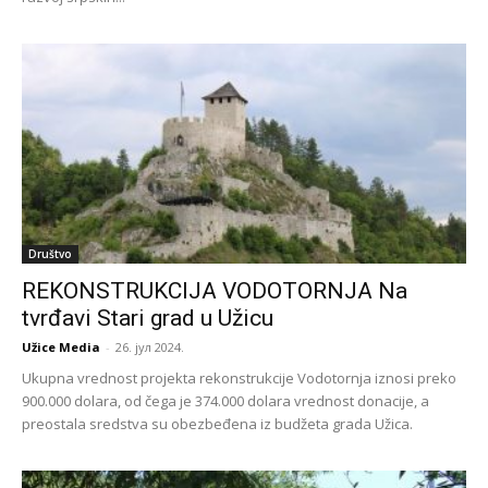
Društvo
REKONSTRUKCIJA VODOTORNJA Na
tvrđavi Stari grad u Užicu
Užice Media
-
26. јул 2024.
Ukupna vrednost projekta rekonstrukcije Vodotornja iznosi preko
900.000 dolara, od čega je 374.000 dolara vrednost donacije, a
preostala sredstva su obezbeđena iz budžeta grada Užica.