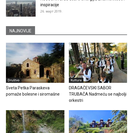
inspiracije
26. март 2019.
NAJNOVIJE
Društvo
Kultura
Sveta Petka Paraskeva
DRAGAČEVSKI SABOR
pomaže bolesne i siromašne
TRUBAČA Nadmeću se najbolji
orkestri