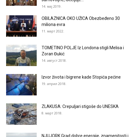
14. мај 2019.
OBILAZNICA OKO UŽICA Obezbeđeno 30
miliona evra
11. март 2022.
TOMETINO POLJE Iz Londona stigli Melisa i
Zoran Đukić
14. август 2018.
Izvor života i bigrene kade Stopića pećine
19. април 2018.
ZLAKUSA: Crepuljari stigoše do UNESKA
8. март 2018.
NJUJORK Grad dobre energije, znamenitosti i