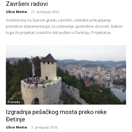
Završeni radovi
Užice Media
-
27. фебруар 2026.
Vodotoranj na Starom gradu završen, uslediće prikupljanje
potrebne dokumentacije za izdavanje upotrebne dozvole. Nakon
toga će projekat zvanično biti pušten u funkciju. Projekat je...
Privreda
Izgradnja pešačkog mosta preko reke
Đetinje
Užice Media
-
3. фебруар 2026.