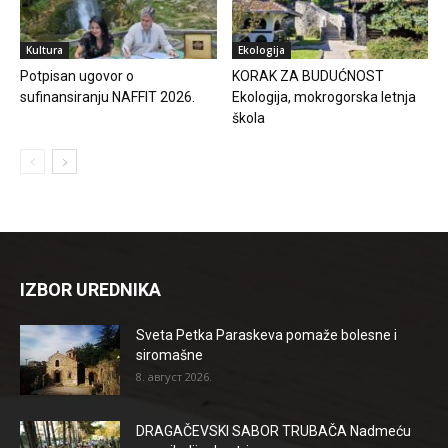
Kultura
Ekologija
Potpisan ugovor o
KORAK ZA BUDUĆNOST
sufinansiranju NAFFIT 2026.
Ekologija, mokrogorska letnja
škola
IZBOR UREDNIKA
Sveta Petka Paraskeva pomaže bolesne i
siromašne
8. август 2026.
DRAGAČEVSKI SABOR TRUBAČA Nadmeću