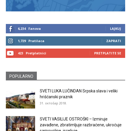
6,234
Fanova
LAJKUJ
1,729
Pratilaca
ZAPRATI
423
Pretplatnici
PRETPLATITE SE
POPULARNO
SVETI LUKA LUČINDAN Srpska slava i veliki
hrišćanski praznik
31. октобар 2018.
SVETI VASILIJE OSTROŠKI – Izmiruje
zavađene, zbratimljuje razbraćene, ukroćuje
samovoljne, isceljuje...