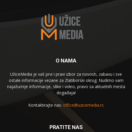
O NAMA
UžiceMedia je vaš prvi i pravi izbor za novosti, zabavu i sve
ostale informacije vezane za Zlatiborski okrug. Nudimo vam
najažurnije informacije, slike i video, pravo sa aktuelnih mesta
događaja!
Kontaktirajte nas:
office@uzicemedia.rs
PRATITE NAS