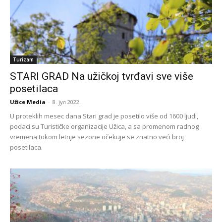
Turizam
STARI GRAD Na užičkoj tvrđavi sve više
posetilaca
Užice Media
-
8. јул 2022.
U proteklih mesec dana Stari grad je posetilo više od 1600 ljudi,
podaci su Turističke organizacije Užica, a sa promenom radnog
vremena tokom letnje sezone očekuje se znatno veći broj
posetilaca.