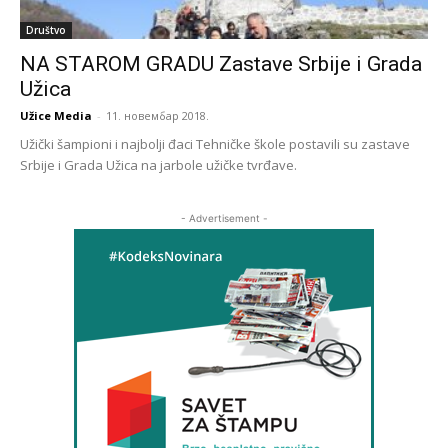
Društvo
NA STAROM GRADU Zastave Srbije i Grada
Užica
Užice Media
-
11. новембар 2018.
Užički šampioni i najbolji đaci Tehničke škole postavili su zastave
Srbije i Grada Užica na jarbole užičke tvrđave.
- Advertisement -