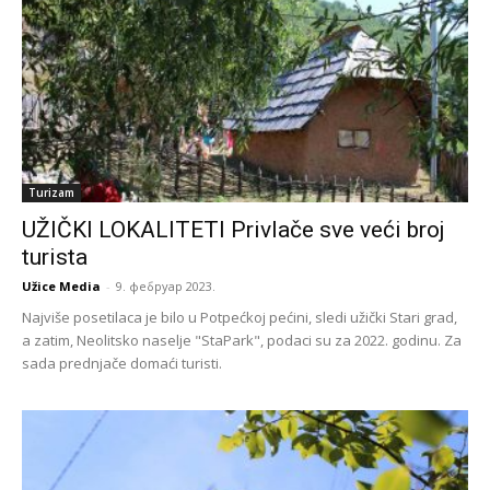
Turizam
UŽIČKI LOKALITETI Privlače sve veći broj
turista
Užice Media
-
9. фебруар 2023.
Najviše posetilaca je bilo u Potpećkoj pećini, sledi užički Stari grad,
a zatim, Neolitsko naselje "StaPark", podaci su za 2022. godinu. Za
sada prednjače domaći turisti.