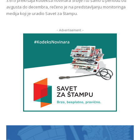
3.615 prekršaja Kodeksa novinara Srbije i to samo u periodu od
avgusta do decembra, rečeno je na predstavljanju monitoringa
medija koji je uradio Savet za štampu.
- Advertisement -