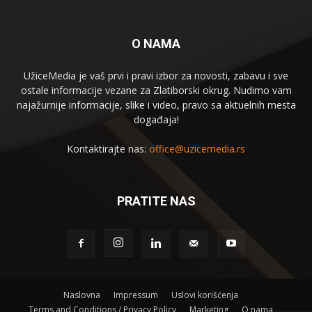
O NAMA
UžiceMedia je vaš prvi i pravi izbor za novosti, zabavu i sve
ostale informacije vezane za Zlatiborski okrug. Nudimo vam
najažurnije informacije, slike i video, pravo sa aktuelnih mesta
događaja!
Kontaktirajte nas:
office@uzicemedia.rs
PRATITE NAS
Naslovna
Impressum
Uslovi korišćenja
Terms and Conditions / Privacy Policy
Marketing
O nama