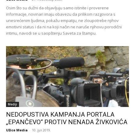
Osim što su dužni da objavljuju samo istinite i proverene
informacije, novinari imaju obavezu da prilikom razgovora s
unesrećenim ljudima, pokažu empatiju, ne zloupotrebe njihov
emotivni status i da ni na koji način ne naruše njihovu porodični
intimu, navodi se u saopštenju Saveta za štampu.
Mediji
NEDOPUSTIVA KAMPANJA PORTALA
„EPANČEVO“ PROTIV NENADA ŽIVKOVIĆA
Užice Media
-
10. јул 2019.