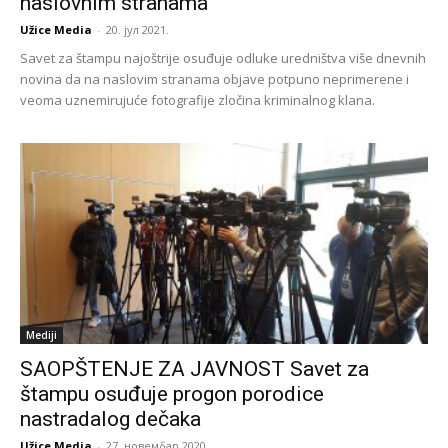
naslovnim stranama
Užice Media
-
20. јул 2021.
Savet za štampu najoštrije osuđuje odluke uredništva više dnevnih
novina da na naslovim stranama objave potpuno neprimerene i
veoma uznemirujuće fotografije zločina kriminalnog klana.
Mediji
SAOPŠTENJE ZA JAVNOST Savet za
štampu osuđuje progon porodice
nastradalog dečaka
Užice Media
-
27. новембар 2020.