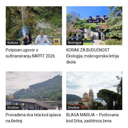
Kultura
Ekologija
Potpisan ugovor o
KORAK ZA BUDUĆNOST
sufinansiranju NAFFIT 2026.
Ekologija, mokrogorska letnja
škola
Društvo
Društvo
Pronađena dva tela kod splava
BLAGA MARIJA – Poštovana
na Đetinji
kod Srba, zaštitnica žena