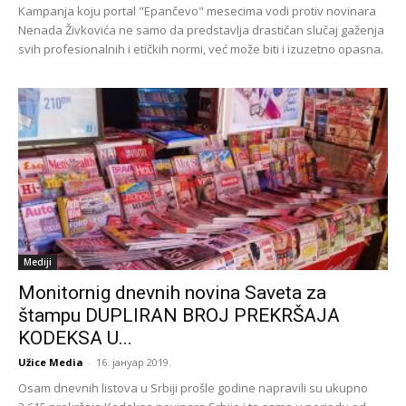
Kampanja koju portal "Epančevo" mesecima vodi protiv novinara
Nenada Živkovića ne samo da predstavlja drastičan slučaj gaženja
svih profesionalnih i etičkih normi, već može biti i izuzetno opasna.
Mediji
Monitornig dnevnih novina Saveta za
štampu DUPLIRAN BROJ PREKRŠAJA
KODEKSA U...
Užice Media
-
16. јануар 2019.
Osam dnevnih listova u Srbiji prošle godine napravili su ukupno