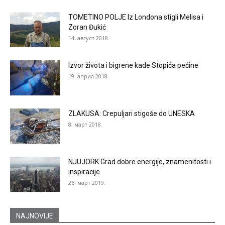
TOMETINO POLJE Iz Londona stigli Melisa i
Zoran Đukić
14. август 2018.
Izvor života i bigrene kade Stopića pećine
19. април 2018.
ZLAKUSA: Crepuljari stigoše do UNESKA
8. март 2018.
NJUJORK Grad dobre energije, znamenitosti i
inspiracije
26. март 2019.
NAJNOVIJE