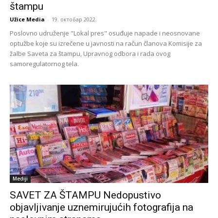
štampu
Užice Media
-
19. октобар 2022.
Poslovno udruženje "Lokal pres" osuđuje napade i neosnovane
optužbe koje su izrečene u javnosti na račun članova Komisije za
žalbe Saveta za štampu, Upravnog odbora i rada ovog
samoregulatornog tela.
Mediji
SAVET ZA ŠTAMPU Nedopustivo
objavljivanje uznemirujućih fotografija na