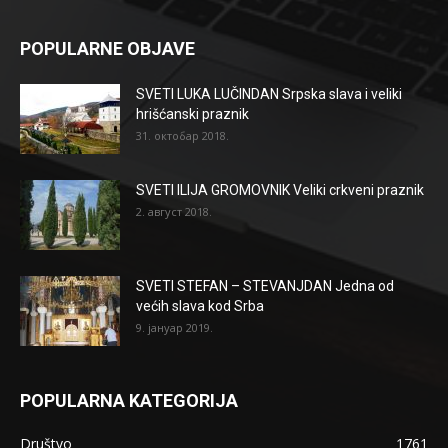
POPULARNE OBJAVE
SVETI LUKA LUČINDAN Srpska slava i veliki
hrišćanski praznik
31. октобар 2018.
SVETI ILIJA GROMOVNIK Veliki crkveni praznik
2. август 2018.
SVETI STEFAN – STEVANJDAN Jedna od
većih slava kod Srba
9. јануар 2019.
POPULARNA KATEGORIJA
Društvo
1761