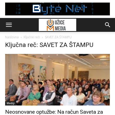
Naslovna
Ključne reči
SAVET ZA ŠTAMPU
Ključna reč: SAVET ZA ŠTAMPU
Mediji
Neosnovane optužbe: Na račun Saveta za