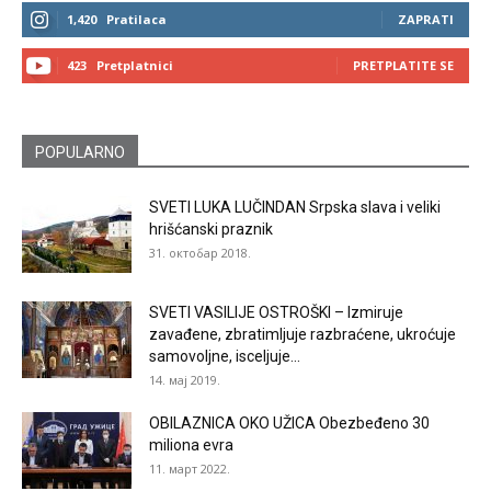
1,420
Pratilaca
ZAPRATI
423
Pretplatnici
PRETPLATITE SE
POPULARNO
SVETI LUKA LUČINDAN Srpska slava i veliki
hrišćanski praznik
31. октобар 2018.
SVETI VASILIJE OSTROŠKI – Izmiruje
zavađene, zbratimljuje razbraćene, ukroćuje
samovoljne, isceljuje...
14. мај 2019.
OBILAZNICA OKO UŽICA Obezbeđeno 30
miliona evra
11. март 2022.