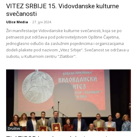
VITEZ SRBIJE 15. Vidovdanske kulturne
svečanosti
Užice Media
-
27. јун 2024.
Žiri manifestacije Vidovdanske kulturne svečanosti, koja se po
petnaesti put održava pod pokroviteljstvom Opštine Čajetina,
jednoglasno odlučio da zaslužnim pojedincima i organizacijama
dodeli plakete pod nazivom „Vitez Srbije“. Svečanost se održava u
subotu, u Kulturnom centru "Zlatibor".
Društvo