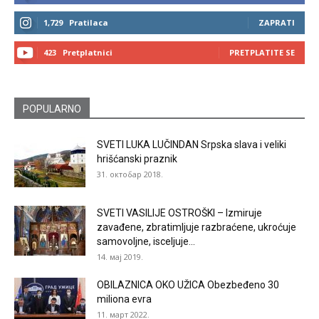
1,729
Pratilaca
ZAPRATI
423
Pretplatnici
PRETPLATITE SE
POPULARNO
SVETI LUKA LUČINDAN Srpska slava i veliki
hrišćanski praznik
31. октобар 2018.
SVETI VASILIJE OSTROŠKI – Izmiruje
zavađene, zbratimljuje razbraćene, ukroćuje
samovoljne, isceljuje...
14. мај 2019.
OBILAZNICA OKO UŽICA Obezbeđeno 30
miliona evra
11. март 2022.