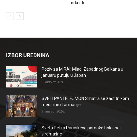
orkestri
IZBOR UREDNIKA
Poziv za MIRAI: Mladi Zapadnog Balkana u
januaru putuju u Japan
9. август 2026.
SVETI PANTELEJMON Smatra se zaštitnikom
medicine i farmacije
9. август 2026.
Sveta Petka Paraskeva pomaže bolesne i
siromašne