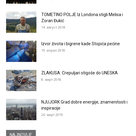
TOMETINO POLJE Iz Londona stigli Melisa i
Zoran Đukić
14. август 2018.
Izvor života i bigrene kade Stopića pećine
19. април 2018.
ZLAKUSA: Crepuljari stigoše do UNESKA
8. март 2018.
NJUJORK Grad dobre energije, znamenitosti i
inspiracije
26. март 2019.
NAJNOVIJE