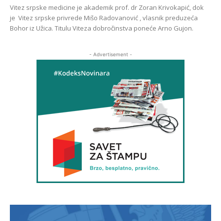
Vitez srpske medicine je akademik prof. dr Zoran Krivokapić, dok
je Vitez srpske privrede Mišo Radovanović , vlasnik preduzeća
Bohor iz Užica. Titulu Viteza dobročinstva poneće Arno Gujon.
- Advertisement -