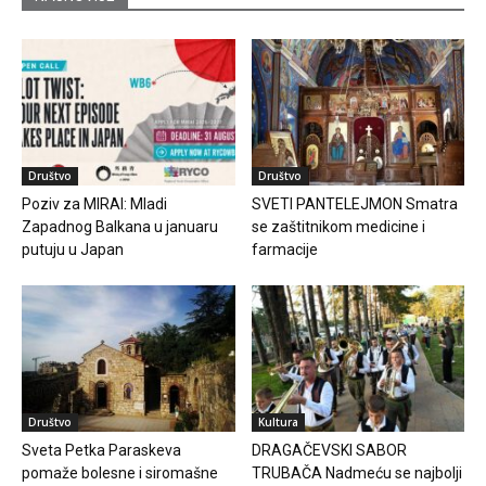
Društvo
Društvo
Poziv za MIRAI: Mladi
SVETI PANTELEJMON Smatra
Zapadnog Balkana u januaru
se zaštitnikom medicine i
putuju u Japan
farmacije
Društvo
Kultura
Sveta Petka Paraskeva
DRAGAČEVSKI SABOR
pomaže bolesne i siromašne
TRUBAČA Nadmeću se najbolji