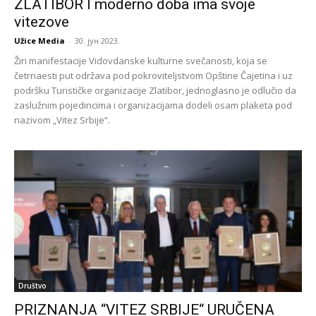
ZLATIBOR I moderno doba ima svoje
vitezove
Užice Media
-
30. јун 2023.
Žiri manifestacije Vidovdanske kulturne svečanosti, koja se
četrnaesti put održava pod pokroviteljstvom Opštine Čajetina i uz
podršku Turističke organizacije Zlatibor, jednoglasno je odlučio da
zaslužnim pojedincima i organizacijama dodeli osam plaketa pod
nazivom „Vitez Srbije“.
Društvo
PRIZNANJA “VITEZ SRBIJE“ URUČENA