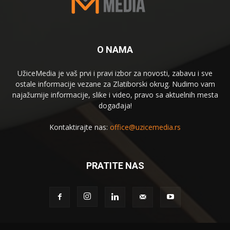
O NAMA
UžiceMedia je vaš prvi i pravi izbor za novosti, zabavu i sve
ostale informacije vezane za Zlatiborski okrug. Nudimo vam
najažurnije informacije, slike i video, pravo sa aktuelnih mesta
događaja!
Kontaktirajte nas:
office@uzicemedia.rs
PRATITE NAS