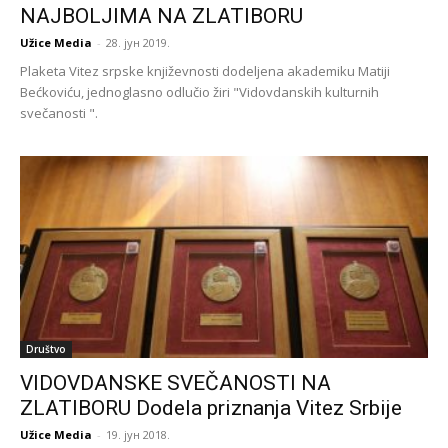
NAJBOLJIMA NA ZLATIBORU
Užice Media
-
28. јун 2019.
Plaketa Vitez srpske književnosti dodeljena akademiku Matiji
Bećkoviću, jednoglasno odlučio žiri "Vidovdanskih kulturnih
svečanosti ".
Društvo
VIDOVDANSKE SVEČANOSTI NA
ZLATIBORU Dodela priznanja Vitez Srbije
Užice Media
-
19. јун 2018.