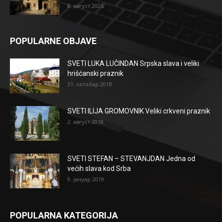
8. август 2026.
POPULARNE OBJAVE
SVETI LUKA LUČINDAN Srpska slava i veliki
hrišćanski praznik
31. октобар 2018.
SVETI ILIJA GROMOVNIK Veliki crkveni praznik
2. август 2018.
SVETI STEFAN – STEVANJDAN Jedna od
većih slava kod Srba
9. јануар 2019.
POPULARNA KATEGORIJA