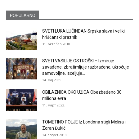
POPULARNO
SVETI LUKA LUČINDAN Srpska slava i veliki
hrišćanski praznik
31. октобар 2018.
SVETI VASILIJE OSTROŠKI – Izmiruje
zavađene, zbratimljuje razbraćene, ukroćuje
samovoljne, isceljuje...
14. мај 2019.
OBILAZNICA OKO UŽICA Obezbeđeno 30
miliona evra
11. март 2022.
TOMETINO POLJE Iz Londona stigli Melisa i
Zoran Đukić
14. август 2018.