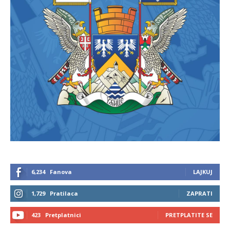
6,234
Fanova
LAJKUJ
1,729
Pratilaca
ZAPRATI
423
Pretplatnici
PRETPLATITE SE