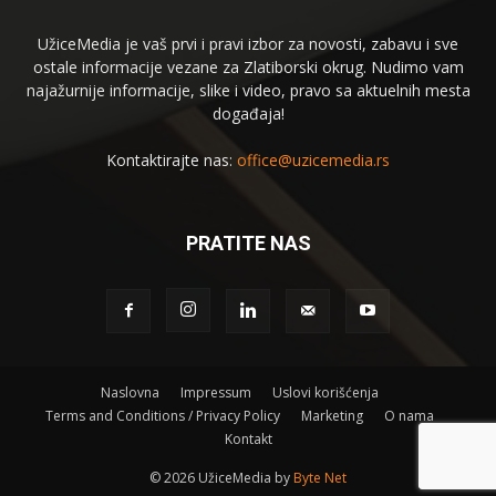
UžiceMedia je vaš prvi i pravi izbor za novosti, zabavu i sve
ostale informacije vezane za Zlatiborski okrug. Nudimo vam
najažurnije informacije, slike i video, pravo sa aktuelnih mesta
događaja!
Kontaktirajte nas:
office@uzicemedia.rs
PRATITE NAS
Naslovna
Impressum
Uslovi korišćenja
Terms and Conditions / Privacy Policy
Marketing
O nama
Kontakt
©
2026 UžiceMedia by
Byte Net