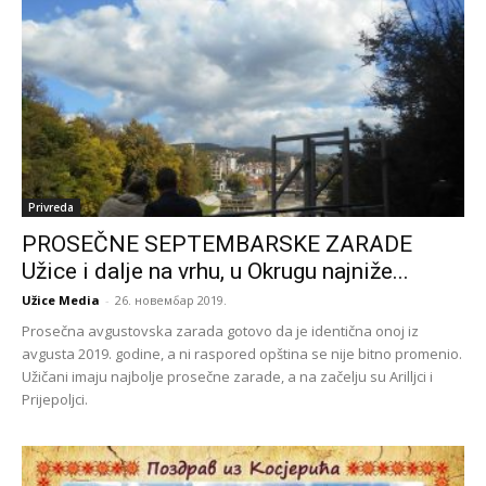
Privreda
PROSEČNE SEPTEMBARSKE ZARADE
Užice i dalje na vrhu, u Okrugu najniže...
Užice Media
-
26. новембар 2019.
Prosečna avgustovska zarada gotovo da je identična onoj iz
avgusta 2019. godine, a ni raspored opština se nije bitno promenio.
Užičani imaju najbolje prosečne zarade, a na začelju su Arilljci i
Prijepoljci.