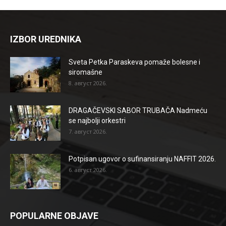
IZBOR UREDNIKA
Sveta Petka Paraskeva pomaže bolesne i
siromašne
8. август 2026.
DRAGAČEVSKI SABOR TRUBAČA Nadmeću
se najbolji orkestri
7. август 2026.
Potpisan ugovor o sufinansiranju NAFFIT 2026.
6. август 2026.
POPULARNE OBJAVE