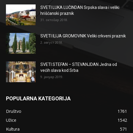
SVETI LUKA LUČINDAN Srpska slava i veliki
hrišćanski praznik
31. октобар 2018.
SVETI ILIJA GROMOVNIK Veliki crkveni praznik
2. август 2018.
SVETI STEFAN – STEVANJDAN Jedna od
većih slava kod Srba
9. јануар 2019.
POPULARNA KATEGORIJA
Društvo
1761
Užice
1542
Kultura
571