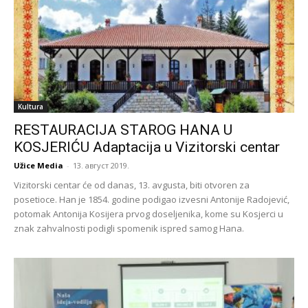
Kultura
RESTAURACIJA STAROG HANA U
KOSJERIĆU Adaptacija u Vizitorski centar
Užice Media
-
13. август 2019.
Vizitorski centar će od danas, 13. avgusta, biti otvoren za
posetioce. Han je 1854. godine podigao izvesni Antonije Radojević,
potomak Antonija Kosijera prvog doseljenika, kome su Kosjerci u
znak zahvalnosti podigli spomenik ispred samog Hana.