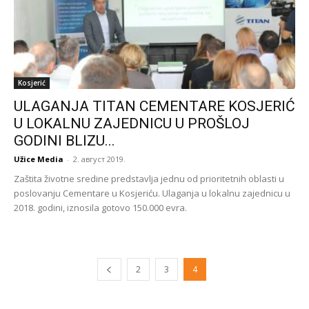
Kosjerić
ULAGANJA TITAN CEMENTARE KOSJERIĆ
U LOKALNU ZAJEDNICU U PROŠLOJ
GODINI BLIZU...
Užice Media
-
2. август 2019.
Zaštita životne sredine predstavlja jednu od prioritetnih oblasti u
poslovanju Cementare u Kosjeriću. Ulaganja u lokalnu zajednicu u
2018. godini, iznosila gotovo 150.000 evra.
2
3
4