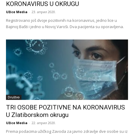
KORONAVIRUS U OKRUGU
Užice Media
-
23. април 2020.
Registrovano još dvoje pozitivnih na koronavirus, jedno lice u
Bajinoj Bašti i jedno u Novoj Varoši. Dva pacijenta su oporavljena.
Društvo
TRI OSOBE POZITIVNE NA KORONAVIRUS
U Zlatiborskom okrugu
Užice Media
-
22. април 2020.
Prema podacima užičkog Zavoda za javno zdravlje dve osobe su iz