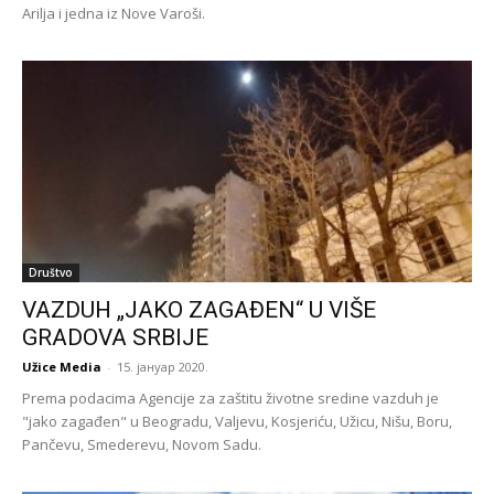
Arilja i jedna iz Nove Varoši.
Društvo
VAZDUH „JAKO ZAGAĐEN“ U VIŠE
GRADOVA SRBIJE
Užice Media
-
15. јануар 2020.
Prema podacima Agencije za zaštitu životne sredine vazduh je
"jako zagađen" u Beogradu, Valjevu, Kosjeriću, Užicu, Nišu, Boru,
Pančevu, Smederevu, Novom Sadu.