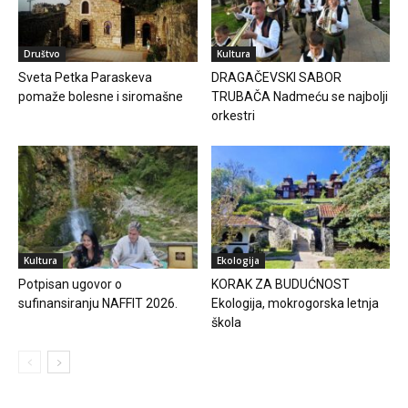
Društvo
Kultura
Sveta Petka Paraskeva
DRAGAČEVSKI SABOR
pomaže bolesne i siromašne
TRUBAČA Nadmeću se najbolji
orkestri
Kultura
Ekologija
Potpisan ugovor o
KORAK ZA BUDUĆNOST
sufinansiranju NAFFIT 2026.
Ekologija, mokrogorska letnja
škola