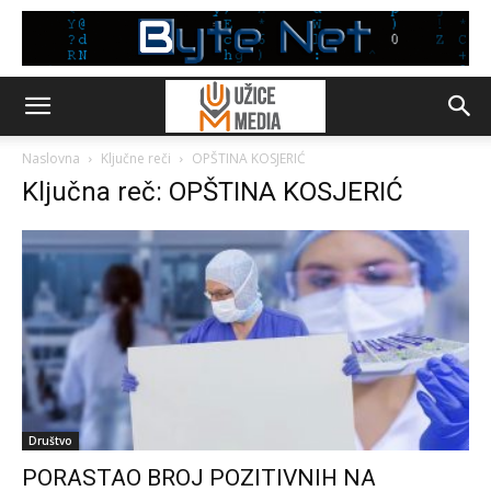
Naslovna
Ključne reči
OPŠTINA KOSJERIĆ
Ključna reč: OPŠTINA KOSJERIĆ
Društvo
PORASTAO BROJ POZITIVNIH NA