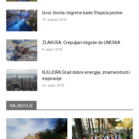
Izvor života i bigrene kade Stopića pećine
19. април 2018.
ZLAKUSA: Crepuljari stigoše do UNESKA
8. март 2018.
NJUJORK Grad dobre energije, znamenitosti i
inspiracije
26. март 2019.
NAJNOVIJE