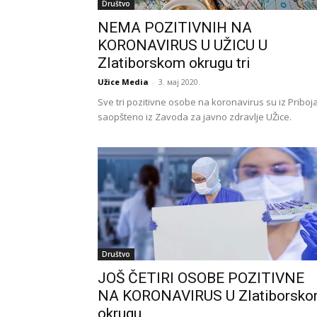
Društvo
NEMA POZITIVNIH NA
KORONAVIRUS U UŽICU U
Zlatiborskom okrugu tri
Užice Media
-
3. мај 2020.
Sve tri pozitivne osobe na koronavirus su iz Priboja
saopšteno iz Zavoda za javno zdravlje UŽice.
Društvo
JOŠ ČETIRI OSOBE POZITIVNE
NA KORONAVIRUS U Zlatiborsk
okrugu