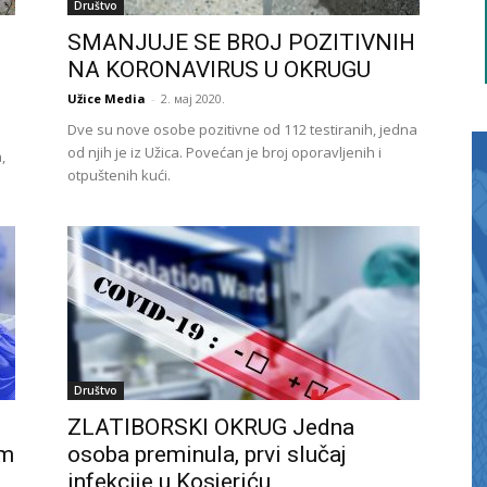
Društvo
SMANJUJE SE BROJ POZITIVNIH
NA KORONAVIRUS U OKRUGU
Užice Media
-
2. мај 2020.
Dve su nove osobe pozitivne od 112 testiranih, jedna
od njih je iz Užica. Povećan je broj oporavljenih i
,
otpuštenih kući.
Društvo
ZLATIBORSKI OKRUG Jedna
om
osoba preminula, prvi slučaj
infekcije u Kosjeriću