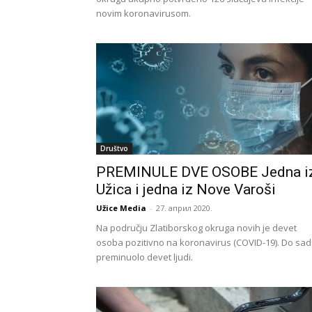
novim koronavirusom.
Društvo
PREMINULE DVE OSOBE Jedna i
Užica i jedna iz Nove Varoši
Užice Media
-
27. април 2020.
Na području Zlatiborskog okruga novih je devet
osoba pozitivno na koronavirus (COVID-19). Do sa
preminuolo devet ljudi.