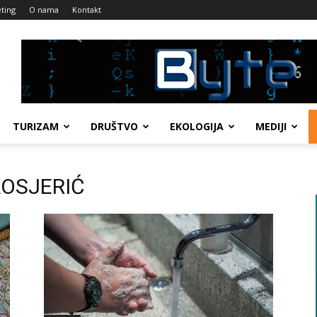
ting
O nama
Kontakt
TURIZAM
DRUŠTVO
EKOLOGIJA
MEDIJI
 KOSJERIĆ