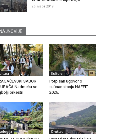
26. март 2019.
NAJNOVIJE
ultura
Kultura
RAGAČEVSKI SABOR
Potpisan ugovor o
RUBAČA Nadmeću se
sufinansiranju NAFFIT
jbolji orkestri
2026.
kologija
Društvo