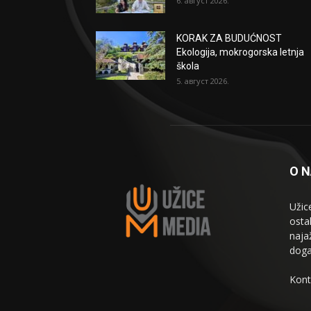
6. август 2026.
KORAK ZA BUDUĆNOST
Ekologija, mokrogorska letnja
škola
5. август 2026.
O 
Užic
osta
naja
doga
Kont