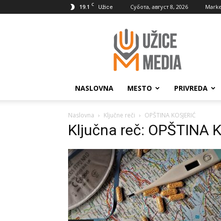
C
19.1
Субота, август 8, 2026
Marke
Užice
UžiceMedia
NASLOVNA
MESTO
PRIVREDA
Naslovna
Ključne reči
OPŠTINA KOSJERIĆ
Ključna reč: OPŠTINA