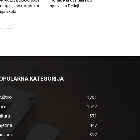
ORAK ZA BUDUĆNOST
Pronađena dva tela kod
ologija, mokrogorska
splava na Đetinji
tnja škola
OPULARNA KATEGORIJA
ruštvo
1761
ice
1542
ltura
571
jetina
447
urizam
317