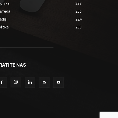
ronika
288
ivreda
236
diji
224
litika
200
RATITE NAS