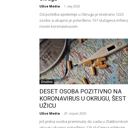
Užice Media
-
1. мај 2020.
Od početka epidemije u Okrugu je testirano 1223
osobe a ukupno je potvrđeno 137 slučajeva infekci
novim koronavirusom.
Društvo
DESET OSOBA POZITIVNO NA
KORONAVIRUS U OKRUGU, ŠEST
UŽICU
Užice Media
-
29. април 2020.
Još jedna osoba preminula, do sada u Zlatiborsko
okrugu ukupno potvrđeno 126 slučajeva infekcije