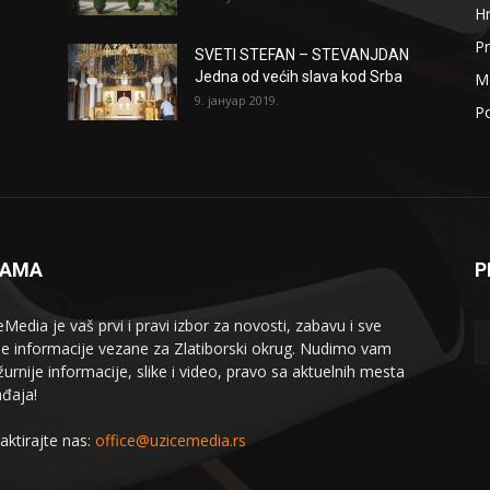
H
Pr
SVETI STEFAN – STEVANJDAN
Jedna od većih slava kod Srba
Me
9. јануар 2019.
Po
NAMA
P
eMedia je vaš prvi i pravi izbor za novosti, zabavu i sve
le informacije vezane za Zlatiborski okrug. Nudimo vam
žurnije informacije, slike i video, pravo sa aktuelnih mesta
đaja!
aktirajte nas:
office@uzicemedia.rs