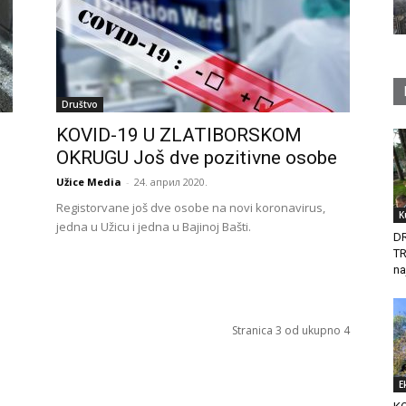
Društvo
KOVID-19 U ZLATIBORSKOM
OKRUGU Još dve pozitivne osobe
Užice Media
-
24. април 2020.
Registorvane još dve osobe na novi koronavirus,
K
jedna u Užicu i jedna u Bajinoj Bašti.
D
T
na
Stranica 3 od ukupno 4
E