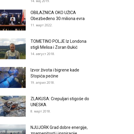
14. мај 2019.
OBILAZNICA OKO UŽICA
Obezbeđeno 30 miliona evra
11. март 2022.
TOMETINO POLJE Iz Londona
stigli Melisa i Zoran Đukić
14. август 2018.
Izvor života i bigrene kade
Stopića pećine
19. април 2018.
ZLAKUSA: Crepuljari stigoše do
UNESKA
8. март 2018.
NJUJORK Grad dobre energije,
znamenitosti i inspiracije