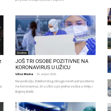
Društvo
z
JOŠ TRI OSOBE POZITIVNE NA
KORONAVIRUS U UŽICU
Užice Media
-
26. април 2020.
Na području Zlatiborskog okruga novih pet pozitivno
da
na koronavirus, tri u Užici u po jedna osoba u Arilju i
Bajinoj Bašti.