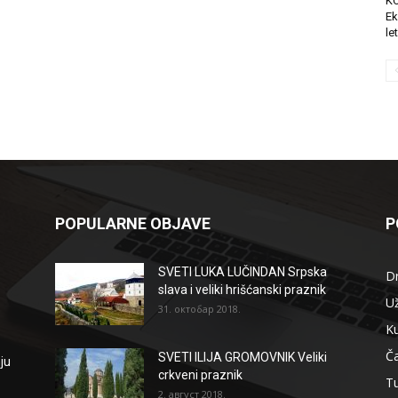
K
Ek
le
POPULARNE OBJAVE
P
SVETI LUKA LUČINDAN Srpska
D
slava i veliki hrišćanski praznik
Už
31. октобар 2018.
Ku
Ča
SVETI ILIJA GROMOVNIK Veliki
ju
crkveni praznik
T
2. август 2018.