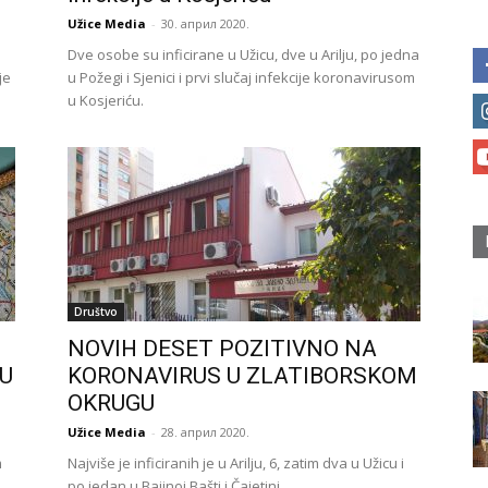
Užice Media
-
30. април 2020.
Dve osobe su inficirane u Užicu, dve u Arilju, po jedna
je
u Požegi i Sjenici i prvi slučaj infekcije koronavirusom
u Kosjeriću.
Društvo
NOVIH DESET POZITIVNO NA
 U
KORONAVIRUS U ZLATIBORSKOM
OKRUGU
Užice Media
-
28. април 2020.
m
Najviše je inficiranih je u Arilju, 6, zatim dva u Užicu i
po jedan u Bajinoj Bašti i Čajetini.