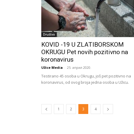
Društvo
KOVID -19 U ZLATIBORSKOM
OKRUGU Pet novih pozitivno na
koronavirus
Užice Media
-
25. април 2020.
Testirano 45 osoba u Okrugu, još pet pozitivno na
koronavirus, od ovog broja jedna osoba u Užicu.
1
2
3
4