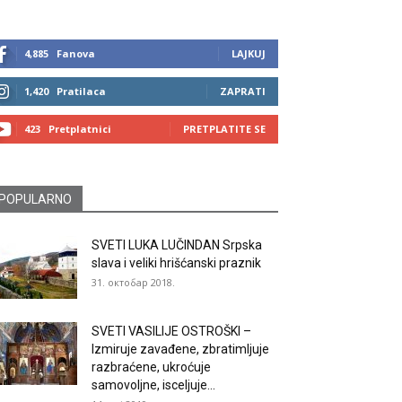
4,885
Fanova
LAJKUJ
1,420
Pratilaca
ZAPRATI
423
Pretplatnici
PRETPLATITE SE
POPULARNO
SVETI LUKA LUČINDAN Srpska
slava i veliki hrišćanski praznik
31. октобар 2018.
SVETI VASILIJE OSTROŠKI –
Izmiruje zavađene, zbratimljuje
razbraćene, ukroćuje
samovoljne, isceljuje...