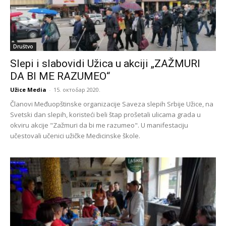
Društvo
Slepi i slabovidi Užica u akciji „ZAŽMURI
DA BI ME RAZUMEO“
Užice Media
-
15. октобар 2020.
Članovi Međuopštinske organizacije Saveza slepih Srbije Užice, na
Svetski dan slepih, koristeći beli štap prošetali ulicama grada u
okviru akcije "Zažmuri da bi me razumeo". U manifestaciju
učestovali učenici užičke Medicinske škole.