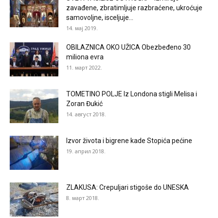
zavađene, zbratimljuje razbraćene, ukroćuje
samovoljne, isceljuje...
14. мај 2019.
OBILAZNICA OKO UŽICA Obezbeđeno 30
miliona evra
11. март 2022.
TOMETINO POLJE Iz Londona stigli Melisa i
Zoran Đukić
14. август 2018.
Izvor života i bigrene kade Stopića pećine
19. април 2018.
ZLAKUSA: Crepuljari stigoše do UNESKA
8. март 2018.