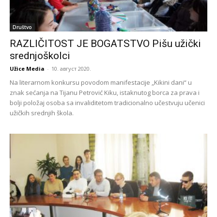
Društvo
RAZLIČITOST JE BOGATSTVO Pišu užički
srednjoškolci
Užice Media
-
10. август 2020.
Na literarnom konkursu povodom manifestacije „Kikini dani“ u
znak sećanja na Tijanu Petrović Kiku, istaknutog borca za prava i
bolji položaj osoba sa invaliditetom tradicionalno učestvuju učenici
užičkih srednjih škola.