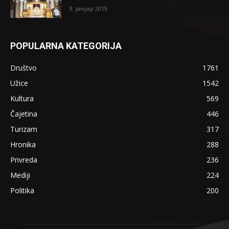
9. јануар 2019.
POPULARNA KATEGORIJA
Društvo
1761
Užice
1542
Kultura
569
Čajetina
446
Turizam
317
Hronika
288
Privreda
236
Mediji
224
Politika
200