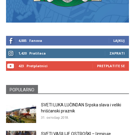
4,885
Fanova
LAJKUJ
1,420
Pratilaca
ZAPRATI
423
Pretplatnici
PRETPLATITE SE
POPULARNO
SVETI LUKA LUČINDAN Srpska slava i veliki
hrišćanski praznik
31. октобар 2018.
SVETI VASILIJE OSTROŠKI – Izmiruje