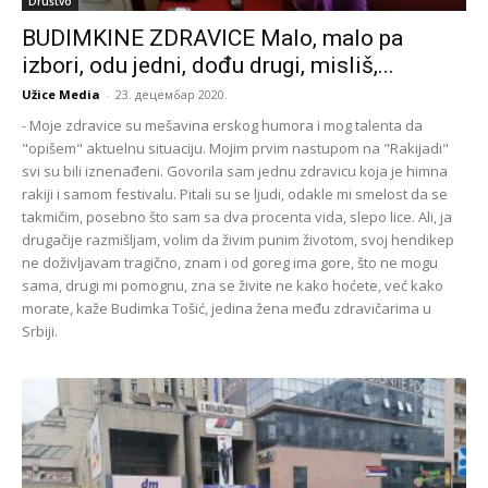
Društvo
BUDIMKINE ZDRAVICE Malo, malo pa
izbori, odu jedni, dođu drugi, misliš,...
Užice Media
-
23. децембар 2020.
- Moje zdravice su mešavina erskog humora i mog talenta da
"opišem" aktuelnu situaciju. Mojim prvim nastupom na "Rakijadi"
svi su bili iznenađeni. Govorila sam jednu zdravicu koja je himna
rakiji i samom festivalu. Pitali su se ljudi, odakle mi smelost da se
takmičim, posebno što sam sa dva procenta vida, slepo lice. Ali, ja
drugačije razmišljam, volim da živim punim životom, svoj hendikep
ne doživljavam tragično, znam i od goreg ima gore, što ne mogu
sama, drugi mi pomognu, zna se živite ne kako hoćete, već kako
morate, kaže Budimka Tošić, jedina žena među zdravičarima u
Srbiji.