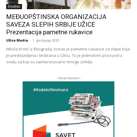
Društvo
MEĐUOPŠTINSKA ORGANIZACIJA
SAVEZA SLEPIH SRBIJE UŽICE
Prezentacija pametne rukavice
Užice Media
-
1. фебруар 2020.
Nikola Krstić iz Beograda, tvorac je pametne rukavice za slepe koja
je predstavljena i testirana u Užicu. To je jedinstven proizvod u
svetu za koji su zainteresovane mnoge zemlje.
- Advertisement -