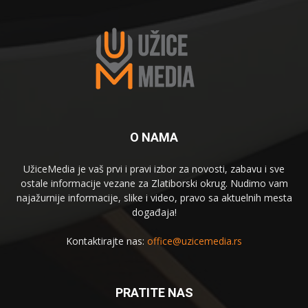
O NAMA
UžiceMedia je vaš prvi i pravi izbor za novosti, zabavu i sve
ostale informacije vezane za Zlatiborski okrug. Nudimo vam
najažurnije informacije, slike i video, pravo sa aktuelnih mesta
događaja!
Kontaktirajte nas:
office@uzicemedia.rs
PRATITE NAS