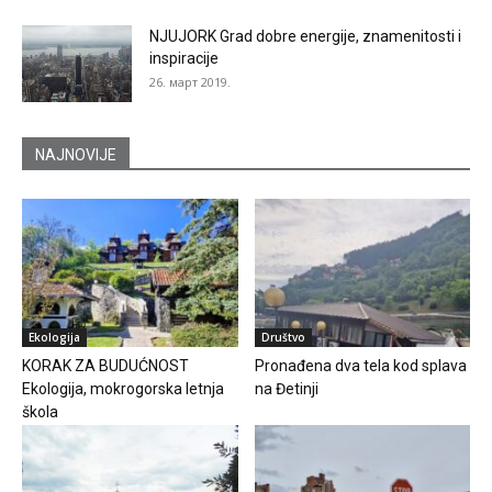
NJUJORK Grad dobre energije, znamenitosti i
inspiracije
26. март 2019.
NAJNOVIJE
Ekologija
Društvo
KORAK ZA BUDUĆNOST
Pronađena dva tela kod splava
Ekologija, mokrogorska letnja
na Đetinji
škola