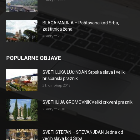
BLAGA MARIJA – Poštovana kod Srba,
zaštitnica žena
4. август 2026.
POPULARNE OBJAVE
SVETI LUKA LUČINDAN Srpska slava i veliki
hrišćanski praznik
31. октобар 2018.
SVETI ILIJA GROMOVNIK Veliki crkveni praznik
2. август 2018.
SVETI STEFAN – STEVANJDAN Jedna od
većih slava kod Srba