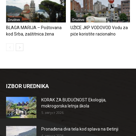
Društvo
Društvo
BLAGA MARIJA – Poštovana
UŽICE JKP VODOVOD Vodu za
kod Srba, zaštitnica žena
piće koristite racionalno
IZBOR UREDNIKA
KORAK ZA BUDUĆNOST Ekologija,
mokrogorska letnja škola
5. август 2026.
Pronađena dva tela kod splava na Đetinji
4. август 2026.