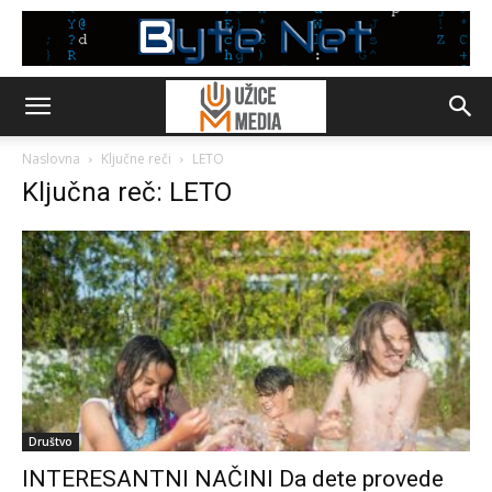
Naslovna
Ključne reči
LETO
Ključna reč: LETO
Društvo
INTERESANTNI NAČINI Da dete provede