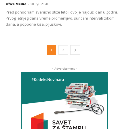
Užice Media
-
20. јун 2020.
Pred ponoć nam zvanično stiže leto i ovo je najduži dan u godini.
Prvog letnjeg dana vreme promenljivo, sunčani intervali tokom
dana, a popodne kiša, pljuskovi.
1
2
- Advertisement -