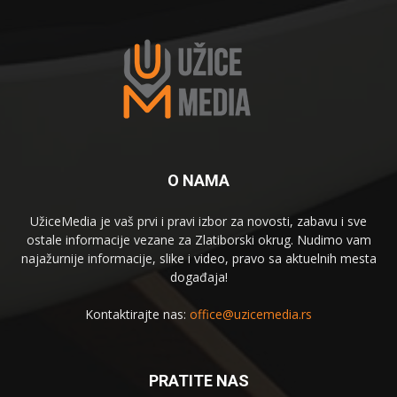
O NAMA
UžiceMedia je vaš prvi i pravi izbor za novosti, zabavu i sve
ostale informacije vezane za Zlatiborski okrug. Nudimo vam
najažurnije informacije, slike i video, pravo sa aktuelnih mesta
događaja!
Kontaktirajte nas:
office@uzicemedia.rs
PRATITE NAS