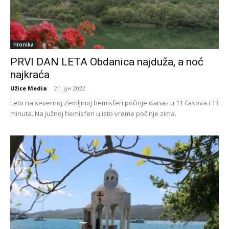
Hronika
PRVI DAN LETA Obdanica najduža, a noć
najkraća
Užice Media
-
21. јун 2022.
Leto na severnoj Zemljinoj hemisferi počinje danas u 11 časova i 13
minuta. Na južnoj hemisferi u isto vreme počinje zima.