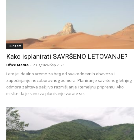
Turizam
Kako isplanirati SAVRŠENO LETOVANJE?
Užice Media
-
23. децембар 2023.
Leto je idealno vreme za beg od svakodnevnih obaveza i
započinjanje nezaboravnog odmora. Planiranje savršenog letnjeg
odmora zahteva pažljivo razmišljanje i temeljnu pripremu. Ako
mislite da je rano za planiranje varate se.