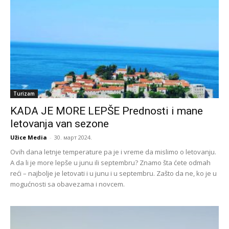
Turizam
KADA JE MORE LEPŠE Prednosti i mane
letovanja van sezone
Užice Media
-
30. март 2024.
Ovih dana letnje temperature pa je i vreme da mislimo o letovanju.
A da li je more lepše u junu ili septembru? Znamo šta ćete odmah
reći – najbolje je letovati i u junu i u septembru. Zašto da ne, ko je u
mogućnosti sa obavezama i novcem.