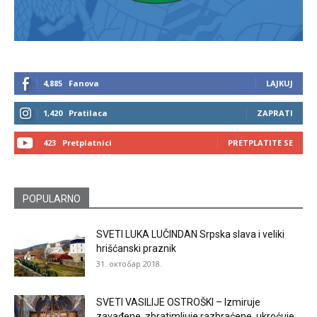
4,885
Fanova
LAJKUJ
1,420
Pratilaca
ZAPRATI
423
Pretplatnici
PRETPLATITE SE
POPULARNO
SVETI LUKA LUČINDAN Srpska slava i veliki
hrišćanski praznik
31. октобар 2018.
SVETI VASILIJE OSTROŠKI – Izmiruje
zavađene, zbratimljuje razbraćene, ukroćuje