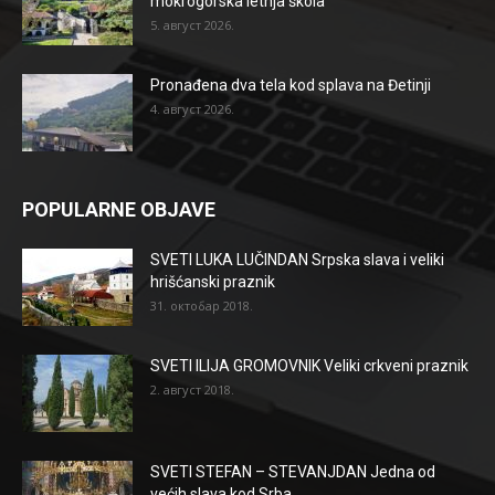
mokrogorska letnja škola
5. август 2026.
Pronađena dva tela kod splava na Đetinji
4. август 2026.
POPULARNE OBJAVE
SVETI LUKA LUČINDAN Srpska slava i veliki
hrišćanski praznik
31. октобар 2018.
SVETI ILIJA GROMOVNIK Veliki crkveni praznik
2. август 2018.
SVETI STEFAN – STEVANJDAN Jedna od
većih slava kod Srba