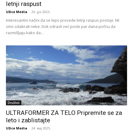
letnji raspust
Užice Media
-
26. јун 2025.
Interesantni načini da se lepo provede letnji raspus postoje. Mi
smo odabrali neke. Dok odrasli već posle par dana počnu da
razmišljaju kako da...
Društvo
ULTRAFORMER ZA TELO Pripremite se za
leto i zablistajte
Užice Media
-
24. мај 2025.