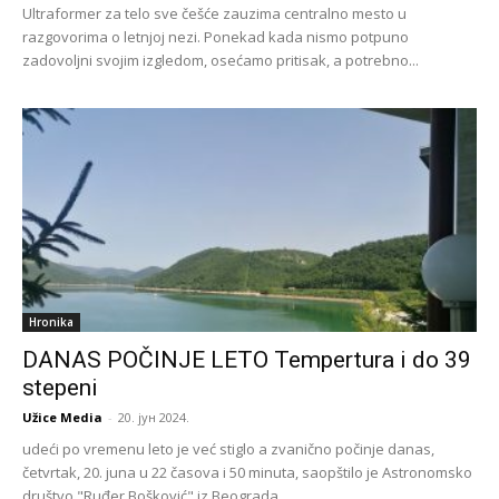
Ultraformer za telo sve češće zauzima centralno mesto u
razgovorima o letnjoj nezi. Ponekad kada nismo potpuno
zadovoljni svojim izgledom, osećamo pritisak, a potrebno...
Hronika
DANAS POČINJE LETO Tempertura i do 39
stepeni
Užice Media
-
20. јун 2024.
udeći po vremenu leto je već stiglo a zvanično počinje danas,
četvrtak, 20. juna u 22 časova i 50 minuta, saopštilo je Astronomsko
društvo "Ruđer Bošković" iz Beograda.