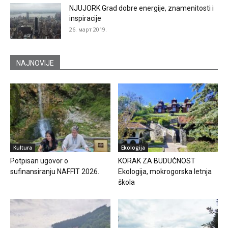
NJUJORK Grad dobre energije, znamenitosti i
inspiracije
26. март 2019.
NAJNOVIJE
Kultura
Ekologija
Potpisan ugovor o
KORAK ZA BUDUĆNOST
sufinansiranju NAFFIT 2026.
Ekologija, mokrogorska letnja
škola