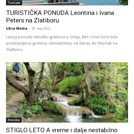
Turizam
TURISTIČKA PONUDA Leontina i Ivana
Peters na Zlatiboru
Užice Media
-
20. мај 2022.
Letnja ponuda nekoliko gradova iz Srbije, BIH i Crne Gore biće
predstavljena gostima i domaćinima, od danas do četvrtak na
Zlatiboru.
Hronika
STIGLO LETO A vreme i dalje nestabilno