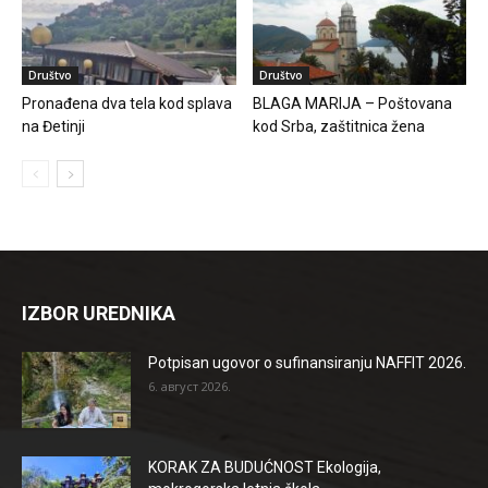
Društvo
Društvo
Pronađena dva tela kod splava
BLAGA MARIJA – Poštovana
na Đetinji
kod Srba, zaštitnica žena
IZBOR UREDNIKA
Potpisan ugovor o sufinansiranju NAFFIT 2026.
6. август 2026.
KORAK ZA BUDUĆNOST Ekologija,