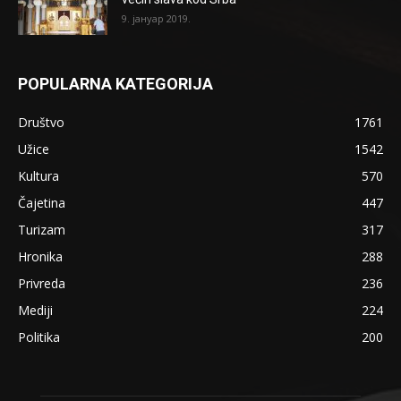
9. јануар 2019.
POPULARNA KATEGORIJA
Društvo
1761
Užice
1542
Kultura
570
Čajetina
447
Turizam
317
Hronika
288
Privreda
236
Mediji
224
Politika
200