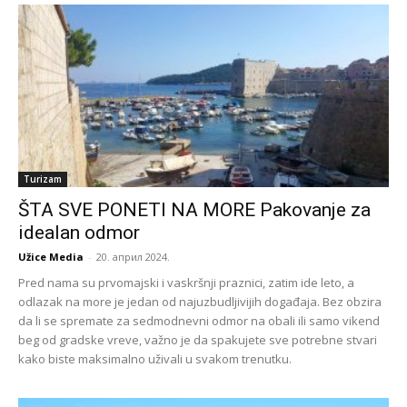
Turizam
ŠTA SVE PONETI NA MORE Pakovanje za
idealan odmor
Užice Media
-
20. април 2024.
Pred nama su prvomajski i vaskršnji praznici, zatim ide leto, a
odlazak na more je jedan od najuzbudljivijih događaja. Bez obzira
da li se spremate za sedmodnevni odmor na obali ili samo vikend
beg od gradske vreve, važno je da spakujete sve potrebne stvari
kako biste maksimalno uživali u svakom trenutku.