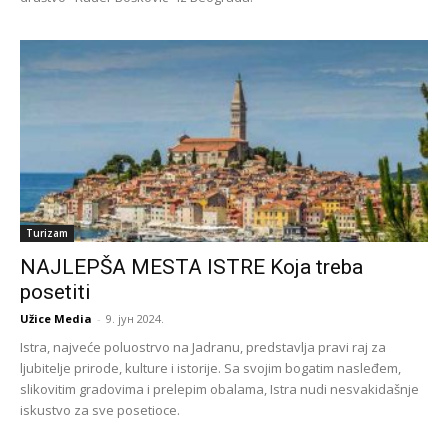
Turizam
NAJLEPŠA MESTA ISTRE Koja treba
posetiti
Užice Media
-
9. јун 2024.
Istra, najveće poluostrvo na Jadranu, predstavlja pravi raj za
ljubitelje prirode, kulture i istorije. Sa svojim bogatim nasleđem,
slikovitim gradovima i prelepim obalama, Istra nudi nesvakidašnje
iskustvo za sve posetioce.