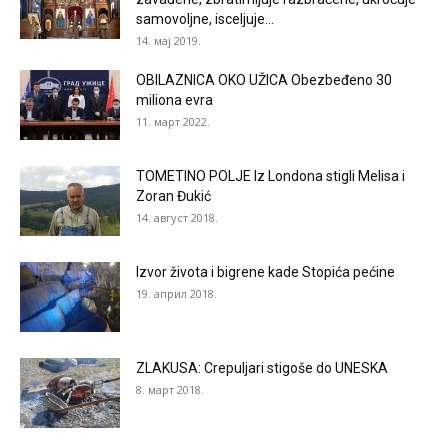
samovoljne, isceljuje...
14. мај 2019.
OBILAZNICA OKO UŽICA Obezbeđeno 30
miliona evra
11. март 2022.
TOMETINO POLJE Iz Londona stigli Melisa i
Zoran Đukić
14. август 2018.
Izvor života i bigrene kade Stopića pećine
19. април 2018.
ZLAKUSA: Crepuljari stigoše do UNESKA
8. март 2018.