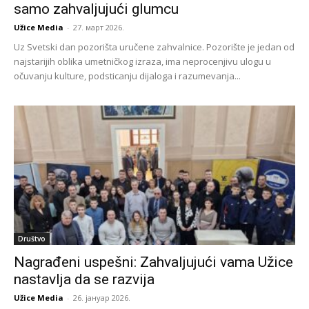
samo zahvaljujući glumcu
Užice Media
-
27. март 2026.
Uz Svetski dan pozorišta uručene zahvalnice. Pozorište je jedan od
najstarijih oblika umetničkog izraza, ima neprocenjivu ulogu u
očuvanju kulture, podsticanju dijaloga i razumevanja...
Društvo
Nagrađeni uspešni: Zahvaljujući vama Užice
nastavlja da se razvija
Užice Media
-
26. јануар 2026.