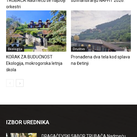
TRUBAČA Nadmeću se najbolji
sufinansiranju NAFFIT 2026.
orkestri
Ekologija
Društvo
KORAK ZA BUDUĆNOST
Pronađena dva tela kod splava
Ekologija, mokrogorska letnja
na Đetinji
škola
IZBOR UREDNIKA
DRAGAČEVSKI SABOR TRUBAČA Nadmeću