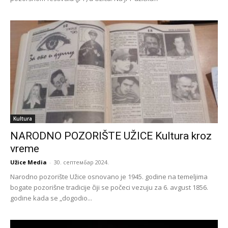
Kultura
NARODNO POZORIŠTE UŽICE Kultura kroz
vreme
Užice Media
-
30. септембар 2024.
Narodno pozorište Užice osnovano je 1945. godine na temeljima
bogate pozorišne tradicije čiji se počeci vezuju za 6. avgust 1856.
godine kada se „dogodio...