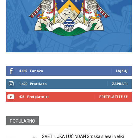
4,885
Fanova
LAJKUJ
1,420
Pratilaca
ZAPRATI
423
Pretplatnici
PRETPLATITE SE
POPULARNO
SVETI LUKA LUČINDAN Srpska slava i veliki