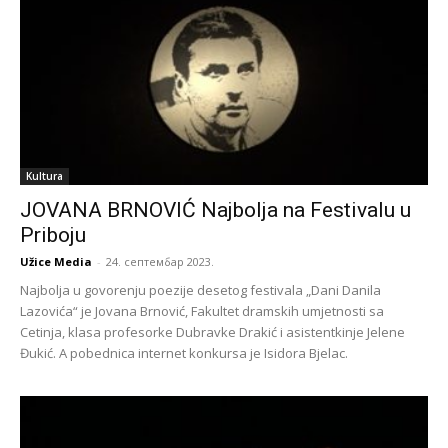
Kultura
JOVANA BRNOVIĆ Najbolja na Festivalu u
Priboju
Užice Media
-
24. септембар 2023.
Najbolja u govorenju poezije desetog festivala „Dani Danila
Lazovića“ je Jovana Brnović, Fakultet dramskih umjetnosti sa
Cetinja, klasa profesorke Dubravke Drakić i asistentkinje Jelene
Đukić. A pobednica internet konkursa je Isidora Bjelac.