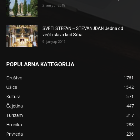
2. август 2018.
SVETI STEFAN – STEVANJDAN Jedna od
većih slava kod Srba
9. јануар 2019.
POPULARNA KATEGORIJA
Društvo
1761
Užice
1542
Kultura
571
Čajetina
447
Turizam
317
Hronika
288
Privreda
236