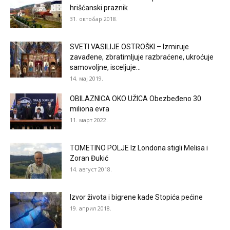
hrišćanski praznik
31. октобар 2018.
SVETI VASILIJE OSTROŠKI – Izmiruje
zavađene, zbratimljuje razbraćene, ukroćuje
samovoljne, isceljuje...
14. мај 2019.
OBILAZNICA OKO UŽICA Obezbeđeno 30
miliona evra
11. март 2022.
TOMETINO POLJE Iz Londona stigli Melisa i
Zoran Đukić
14. август 2018.
Izvor života i bigrene kade Stopića pećine
19. април 2018.