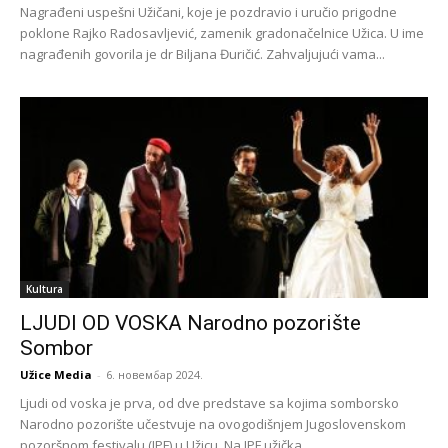
Nagrađeni uspešni Užičani, koje je pozdravio i uručio prigodne
poklone Rajko Radosavljević, zamenik gradonačelnice Užica. U ime
nagrađenih govorila je dr Biljana Đuričić. Zahvaljujući vama...
Kultura
LJUDI OD VOSKA Narodno pozorište
Sombor
Užice Media
-
6. новембар 2024.
Ljudi od voska je prva, od dve predstave sa kojima somborsko
Narodno pozorište učestvuje na ovogodišnjem Jugoslovenskom
pozoršnom festivalu (JPF) u Užicu. Na JPF užička...