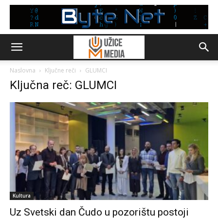
Naslovna
Ključne reči
GLUMCI
Ključna reč: GLUMCI
Kultura
Uz Svetski dan Čudo u pozorištu postoji