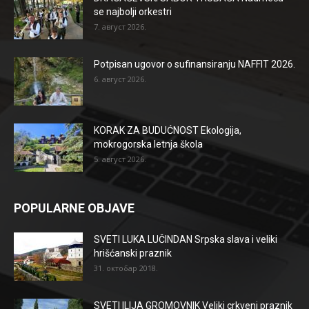
se najbolji orkestri
7. август 2026.
Potpisan ugovor o sufinansiranju NAFFIT 2026.
6. август 2026.
KORAK ZA BUDUĆNOST Ekologija,
mokrogorska letnja škola
5. август 2026.
POPULARNE OBJAVE
SVETI LUKA LUČINDAN Srpska slava i veliki
hrišćanski praznik
31. октобар 2018.
SVETI ILIJA GROMOVNIK Veliki crkveni praznik