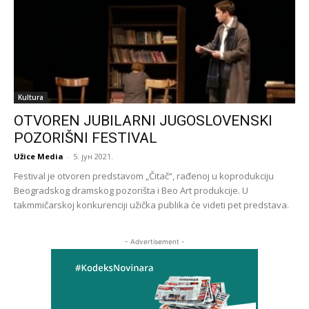
Kultura
OTVOREN JUBILARNI JUGOSLOVENSKI
POZORIŠNI FESTIVAL
Užice Media
-
5. јун 2021.
Festival je otvoren predstavom „Čitač“, rađenoj u koprodukciju
Beogradskog dramskog pozorišta i Beo Art produkcije. U
takmmičarskoj konkurenciji užička publika će videti pet predstava.
- Advertisement -