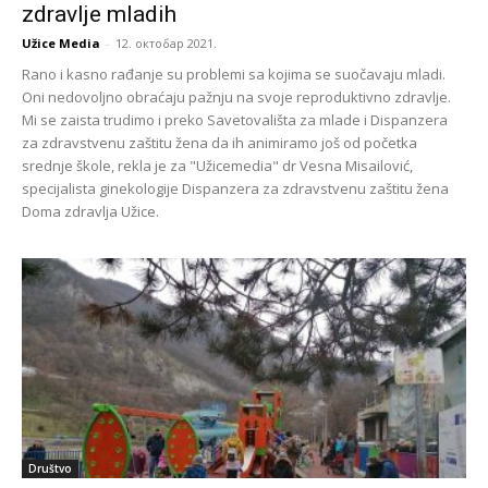
zdravlje mladih
Užice Media
-
12. октобар 2021.
Rano i kasno rađanje su problemi sa kojima se suočavaju mladi.
Oni nedovoljno obraćaju pažnju na svoje reproduktivno zdravlje.
Mi se zaista trudimo i preko Savetovališta za mlade i Dispanzera
za zdravstvenu zaštitu žena da ih animiramo još od početka
srednje škole, rekla je za "Užicemedia" dr Vesna Misailović,
specijalista ginekologije Dispanzera za zdravstvenu zaštitu žena
Doma zdravlja Užice.
Društvo