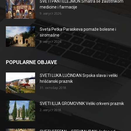
SVETI PANTELEJMON Smatra se zaštitnikom
medicine i farmacije
9. август 2026.
Sveta Petka Paraskeva pomaže bolesne i
siromašne
8. август 2026.
POPULARNE OBJAVE
SVETI LUKA LUČINDAN Srpska slava i veliki
hrišćanski praznik
31. октобар 2018.
SVETI ILIJA GROMOVNIK Veliki crkveni praznik
2. август 2018.