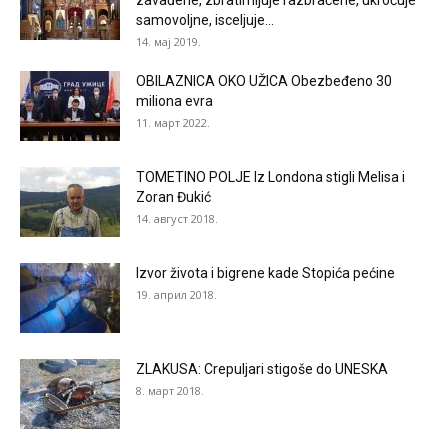
zavađene, zbratimljuje razbraćene, ukroćuje
samovoljne, isceljuje...
14. мај 2019.
OBILAZNICA OKO UŽICA Obezbeđeno 30
miliona evra
11. март 2022.
TOMETINO POLJE Iz Londona stigli Melisa i
Zoran Đukić
14. август 2018.
Izvor života i bigrene kade Stopića pećine
19. април 2018.
ZLAKUSA: Crepuljari stigoše do UNESKA
8. март 2018.