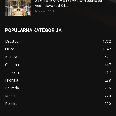
SVETI STEFAN – STEVANJDAN Jedna od
većih slava kod Srba
9. јануар 2019.
POPULARNA KATEGORIJA
Društvo
1762
Užice
1542
Kultura
571
Čajetina
447
Turizam
317
Hronika
288
Privreda
236
Mediji
224
Politika
200