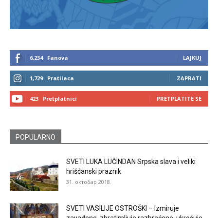
6,234
Fanova
LAJKUJ
1,729
Pratilaca
ZAPRATI
423
Pretplatnici
PRETPLATITE SE
POPULARNO
SVETI LUKA LUČINDAN Srpska slava i veliki
hrišćanski praznik
31. октобар 2018.
SVETI VASILIJE OSTROŠKI – Izmiruje