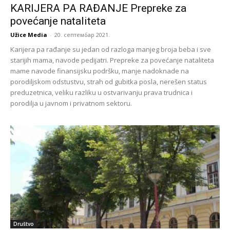
KARIJERA PA RAĐANJE Prepreke za
povećanje nataliteta
Užice Media
-
20. септембар 2021.
Karijera pa rađanje su jedan od razloga manjeg broja beba i sve
starijih mama, navode pedijatri. Prepreke za povećanje nataliteta
mame navode finansijsku podršku, manje nadoknade na
porodiljskom odstustvu, strah od gubitka posla, nerešen status
preduzetnica, veliku razliku u ostvarivanju prava trudnica i
porodilja u javnom i privatnom sektoru.
Društvo