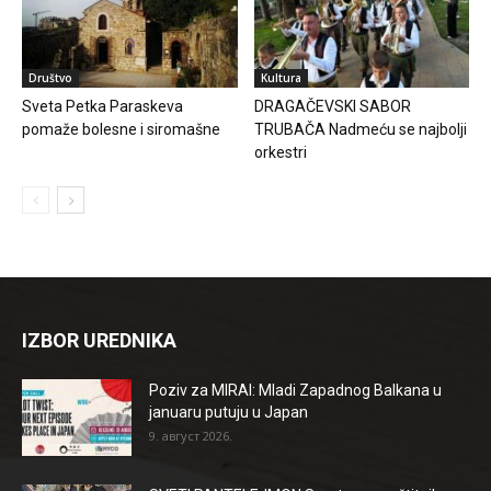
Društvo
Kultura
Sveta Petka Paraskeva
DRAGAČEVSKI SABOR
pomaže bolesne i siromašne
TRUBAČA Nadmeću se najbolji
orkestri
IZBOR UREDNIKA
Poziv za MIRAI: Mladi Zapadnog Balkana u
januaru putuju u Japan
9. август 2026.