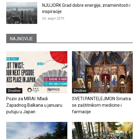
NJUJORK Grad dobre energije, znamenitosti i
inspiracije
26. март 2019.
NAJNOVIJE
Društvo
Društvo
Poziv za MIRAI: Mladi
SVETI PANTELEJMON Smatra
Zapadnog Balkana u januaru
se zaštitnikom medicine i
putuju u Japan
farmacije