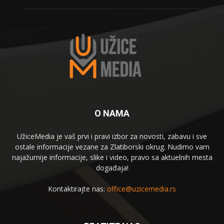
O NAMA
UžiceMedia je vaš prvi i pravi izbor za novosti, zabavu i sve
ostale informacije vezane za Zlatiborski okrug. Nudimo vam
najažurnije informacije, slike i video, pravo sa aktuelnih mesta
događaja!
Kontaktirajte nas:
office@uzicemedia.rs