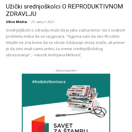
Užički srednjoškolci O REPRODUKTIVNOM
ZDRAVLJU
Užice Media
-
25. август 2021.
Srednjojškolci o zdravlju misle da je jako važna tema i da o svakom
problemu treba da se razgovara. "Sigurna sam da oko 90 odsto
mladih ne zna kome da se obrati. Edukacije dosta znače, ali primer
je da smo imali samo jednu za vreme srednjoškolskog
obrazovanja", - navodi Andrijana Mirković.
- Advertisement -