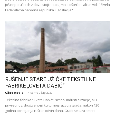
još neporušenih zidova stoji natpis, malo oštećen, ali se vidi: "Živela
Federativna narodna republika Jugoslavija".
Privreda
RUŠENJE STARE UŽIČKE TEKSTILNE
FABRIKE „CVETA DABIĆ“
Užice Media
-
7. септембар 2020.
Tekstilna fabrika "Cveta Dabić", simbol industijalizacije, ali i
privrednog, društvenog i kulturnog razvoja grada, nakon 120
godina postojanja ruši se odvih dana. Gradi se savremeni