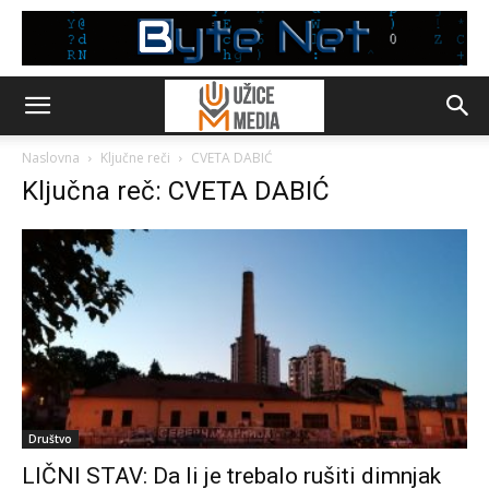
Naslovna
Ključne reči
CVETA DABIĆ
Ključna reč: CVETA DABIĆ
Društvo
LIČNI STAV: Da li je trebalo rušiti dimnjak