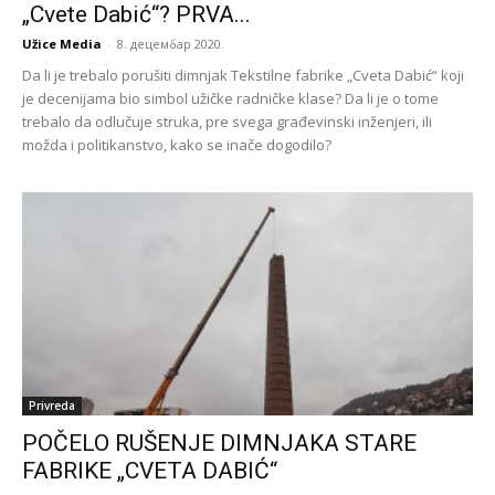
„Cvete Dabić“? PRVA...
Užice Media
-
8. децембар 2020.
Da li je trebalo porušiti dimnjak Tekstilne fabrike „Cveta Dabić“ koji
je decenijama bio simbol užičke radničke klase? Da li je o tome
trebalo da odlučuje struka, pre svega građevinski inženjeri, ili
možda i politikanstvo, kako se inače dogodilo?
Privreda
POČELO RUŠENJE DIMNJAKA STARE
FABRIKE „CVETA DABIĆ“