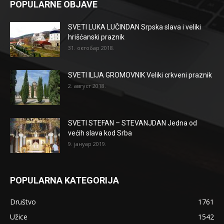
POPULARNE OBJAVE
SVETI LUKA LUČINDAN Srpska slava i veliki
hrišćanski praznik
31. октобар 2018.
SVETI ILIJA GROMOVNIK Veliki crkveni praznik
2. август 2018.
SVETI STEFAN – STEVANJDAN Jedna od
većih slava kod Srba
9. јануар 2019.
POPULARNA KATEGORIJA
Društvo
1761
Užice
1542