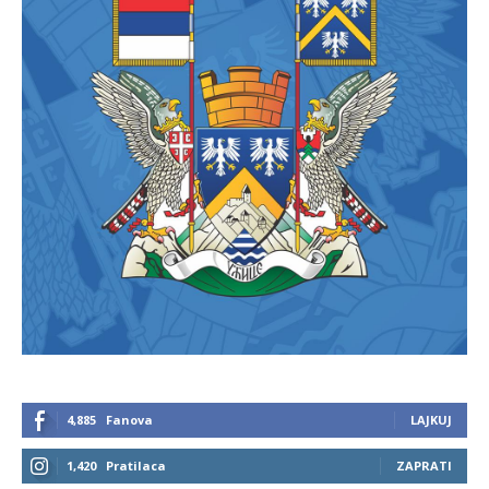
4,885
Fanova
LAJKUJ
1,420
Pratilaca
ZAPRATI