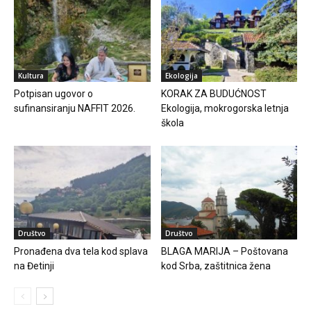
Kultura
Ekologija
Potpisan ugovor o
KORAK ZA BUDUĆNOST
sufinansiranju NAFFIT 2026.
Ekologija, mokrogorska letnja
škola
Društvo
Društvo
Pronađena dva tela kod splava
BLAGA MARIJA – Poštovana
na Đetinji
kod Srba, zaštitnica žena