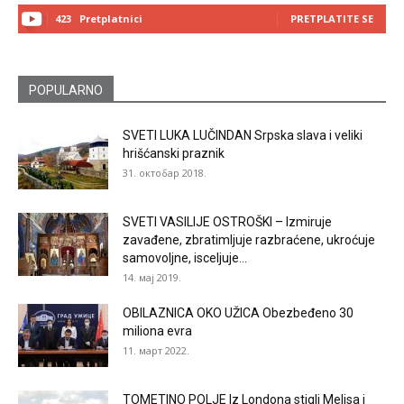
423
Pretplatnici
PRETPLATITE SE
POPULARNO
SVETI LUKA LUČINDAN Srpska slava i veliki
hrišćanski praznik
31. октобар 2018.
SVETI VASILIJE OSTROŠKI – Izmiruje
zavađene, zbratimljuje razbraćene, ukroćuje
samovoljne, isceljuje...
14. мај 2019.
OBILAZNICA OKO UŽICA Obezbeđeno 30
miliona evra
11. март 2022.
TOMETINO POLJE Iz Londona stigli Melisa i