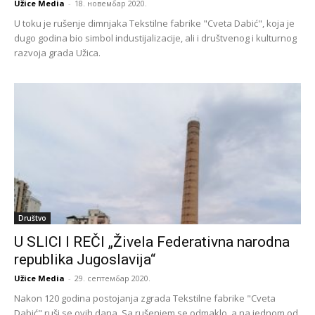
Užice Media
-
18. новембар 2020.
U toku je rušenje dimnjaka Tekstilne fabrike "Cveta Dabić", koja je
dugo godina bio simbol industijalizacije, ali i društvenog i kulturnog
razvoja grada Užica.
Društvo
U SLICI I REČI „Živela Federativna narodna
republika Jugoslavija“
Užice Media
-
29. септембар 2020.
Nakon 120 godina postojanja zgrada Tekstilne fabrike "Cveta
Dabić" ruši se ovih dana. Sa rušenjem se odmaklo, a na jednom od