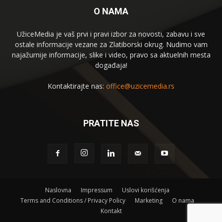
O NAMA
UžiceMedia je vaš prvi i pravi izbor za novosti, zabavu i sve
ostale informacije vezane za Zlatiborski okrug. Nudimo vam
najažurnije informacije, slike i video, pravo sa aktuelnih mesta
događaja!
Kontaktirajte nas:
office@uzicemedia.rs
PRATITE NAS
Naslovna
Impressum
Uslovi korišćenja
Terms and Conditions / Privacy Policy
Marketing
O nama
Kontakt