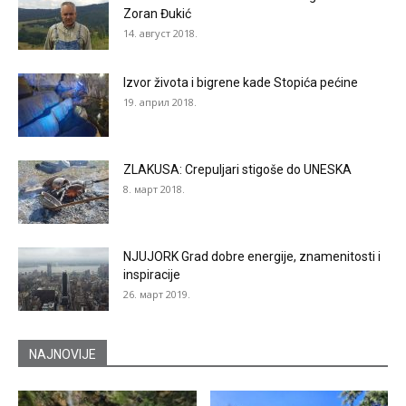
Zoran Đukić
14. август 2018.
Izvor života i bigrene kade Stopića pećine
19. април 2018.
ZLAKUSA: Crepuljari stigoše do UNESKA
8. март 2018.
NJUJORK Grad dobre energije, znamenitosti i
inspiracije
26. март 2019.
NAJNOVIJE