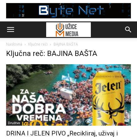
Naslovna
Ključne reči
BAJINA BAŠTA
Ključna reč: BAJINA BAŠTA
Društvo
DRINA I JELEN PIVO „Recikliraj, uživaj i