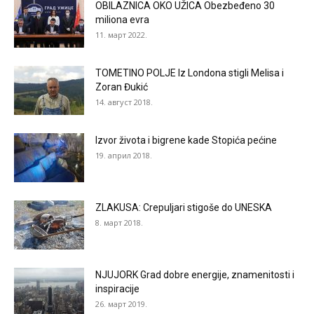
OBILAZNICA OKO UŽICA Obezbeđeno 30
miliona evra
11. март 2022.
TOMETINO POLJE Iz Londona stigli Melisa i
Zoran Đukić
14. август 2018.
Izvor života i bigrene kade Stopića pećine
19. април 2018.
ZLAKUSA: Crepuljari stigoše do UNESKA
8. март 2018.
NJUJORK Grad dobre energije, znamenitosti i
inspiracije
26. март 2019.