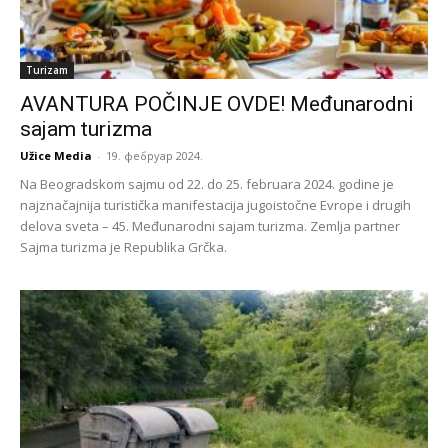
Turizam
AVANTURA POČINJE OVDE! Međunarodni
sajam turizma
Užice Media
-
19. фебруар 2024.
Na Beogradskom sajmu od 22. do 25. februara 2024. godine je
najznačajnija turistička manifestacija jugoistočne Evrope i drugih
delova sveta – 45. Međunarodni sajam turizma. Zemlja partner
Sajma turizma je Republika Grčka.