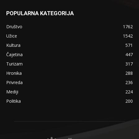
POPULARNA KATEGORIJA
Društvo
1762
Užice
1542
Kultura
571
Čajetina
447
Turizam
317
Hronika
288
Privreda
236
Mediji
224
Politika
200