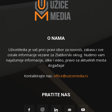
O NAMA
UžiceMedia je vaš prvi i pravi izbor za novosti, zabavu i sve
ostale informacije vezane za Zlatiborski okrug. Nudimo vam
najažurnije informacije, slike i video, pravo sa aktuelnih mesta
događaja!
Kontaktirajte nas:
office@uzicemedia.rs
PRATITE NAS