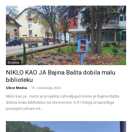
Društvo
NIKLO KAO JA Bajina Bašta dobila malu
biblioteku
Užice Media
-
10. новембар 2025.
Niklo kao ja - naziv je projekta zahvaljujući kome je Bajina Bašta
dobila malu biblioteku na otvorenom. A A1 Srbija unapređuje
postojeći urbani vrt...