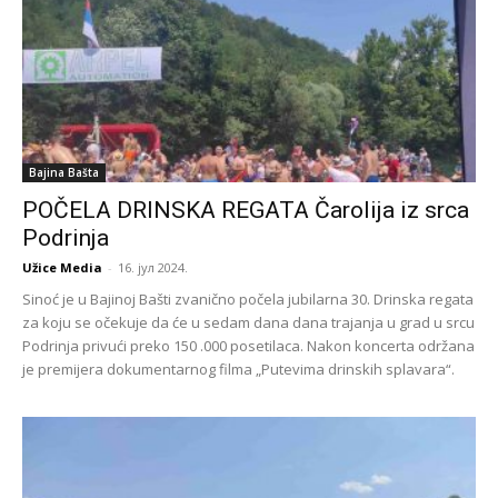
Bajina Bašta
POČELA DRINSKA REGATA Čarolija iz srca
Podrinja
Užice Media
-
16. јул 2024.
Sinoć je u Bajinoj Bašti zvanično počela jubilarna 30. Drinska regata
za koju se očekuje da će u sedam dana dana trajanja u grad u srcu
Podrinja privući preko 150 .000 posetilaca. Nakon koncerta održana
je premijera dokumentarnog filma „Putevima drinskih splavara“.