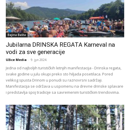
Bajina Bašta
Jubilarna DRINSKA REGATA Karneval na
vodi za sve generacije
Užice Media
-
9. јул 2024.
Jedna od najboljih turističkih letnjih manifestacija - Drinska regata,
svake godine u julu okupi preko sto hiljada posetilaca. Pored
velikog spusta Drinom u ponudi su raznovrsni sadržaji.
Manifestacija se održava u uspomenu na drevne drinske splavare
i predstavlja spoj tradicije sa savremenim turističkim trendovima.