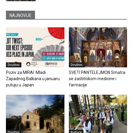
NAJNOVIJE
Društvo
Društvo
Poziv za MIRAI: Mladi
SVETI PANTELEJMON Smatra
Zapadnog Balkana u januaru
se zaštitnikom medicine i
putuju u Japan
farmacije
Društvo
Kultura