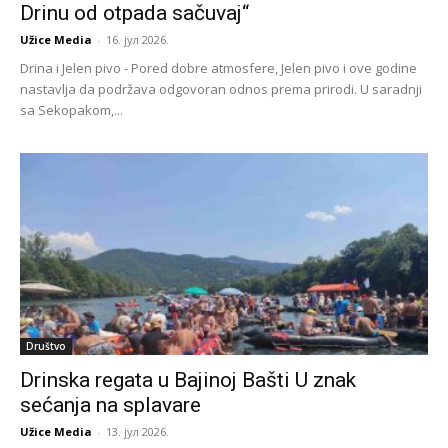
Drinu od otpada sačuvaj“
Užice Media
-
16. јул 2026.
Drina i Jelen pivo - Pored dobre atmosfere, Jelen pivo i ove godine
nastavlja da podržava odgovoran odnos prema prirodi. U saradnji
sa Sekopakom,...
Društvo
Drinska regata u Bajinoj Bašti U znak
sećanja na splavare
Užice Media
-
13. јул 2026.