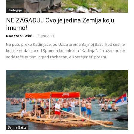
Ekologija
NE ZAGAĐUJ Ovo je jedina Zemlja koju
imamo!
Nadežda Tošić
-
13. јун 2023.
Na putu preko Kadinjače, od Užica prema Bajinoj Bašti, kod česme
koja je nedaleko od Spomen kompleksa "Kadinjača", ružan prizor,
voda teče putem, otpad razbacan, a kontejeneri prazni.
Bajina Bašta