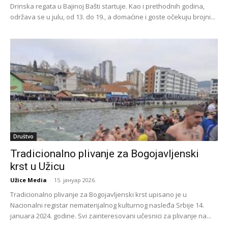
Drinska regata u Bajinoj Bašti startuje. Kao i prethodnih godina,
održava se u julu, od 13. do 19., a domaćine i goste očekuju brojni...
Društvo
Tradicionalno plivanje za Bogojavljenski
krst u Užicu
Užice Media
-
15. јануар 2026.
Tradicionalno plivanje za Bogojavljenski krst upisano je u
Nacionalni registar nematerijalnog kulturnog nasleđa Srbije 14.
januara 2024. godine. Svi zainteresovani učesnici za plivanje na...