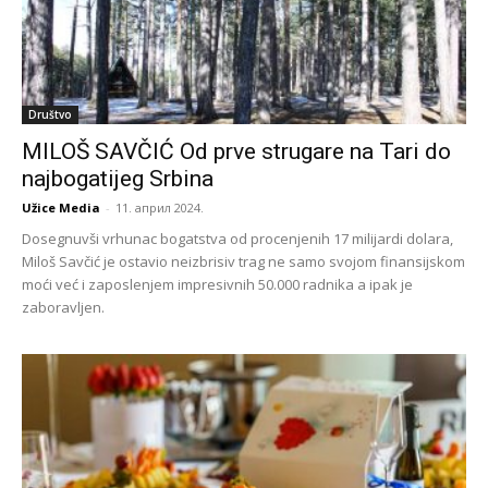
Društvo
MILOŠ SAVČIĆ Od prve strugare na Tari do
najbogatijeg Srbina
Užice Media
-
11. април 2024.
Dosegnuvši vrhunac bogatstva od procenjenih 17 milijardi dolara,
Miloš Savčić je ostavio neizbrisiv trag ne samo svojom finansijskom
moći već i zaposlenjem impresivnih 50.000 radnika a ipak je
zaboravljen.