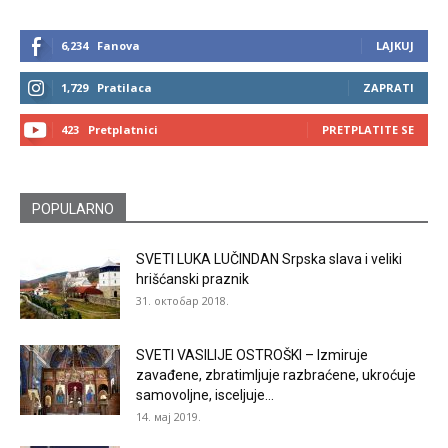
6,234
Fanova
LAJKUJ
1,729
Pratilaca
ZAPRATI
423
Pretplatnici
PRETPLATITE SE
POPULARNO
SVETI LUKA LUČINDAN Srpska slava i veliki
hrišćanski praznik
31. октобар 2018.
SVETI VASILIJE OSTROŠKI – Izmiruje
zavađene, zbratimljuje razbraćene, ukroćuje
samovoljne, isceljuje...
14. мај 2019.