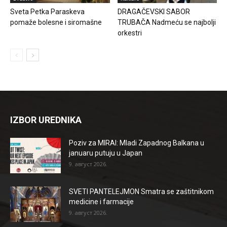
Sveta Petka Paraskeva
DRAGAČEVSKI SABOR
pomaže bolesne i siromašne
TRUBAČA Nadmeću se najbolji
orkestri
IZBOR UREDNIKA
Poziv za MIRAI: Mladi Zapadnog Balkana u
januaru putuju u Japan
9. август 2026.
SVETI PANTELEJMON Smatra se zaštitnikom
medicine i farmacije
9. август 2026.