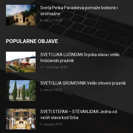
Sveta Petka Paraskeva pomaže bolesne i
siromašne
8. август 2026.
POPULARNE OBJAVE
SVETI LUKA LUČINDAN Srpska slava i veliki
hrišćanski praznik
31. октобар 2018.
SVETI ILIJA GROMOVNIK Veliki crkveni praznik
2. август 2018.
SVETI STEFAN – STEVANJDAN Jedna od
većih slava kod Srba
9. јануар 2019.