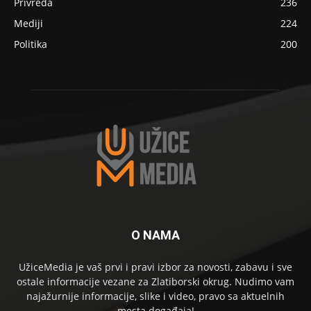
Privreda
236
Mediji
224
Politika
200
O NAMA
UžiceMedia je vaš prvi i pravi izbor za novosti, zabavu i sve
ostale informacije vezane za Zlatiborski okrug. Nudimo vam
najažurnije informacije, slike i video, pravo sa aktuelnih
mesta događaja!