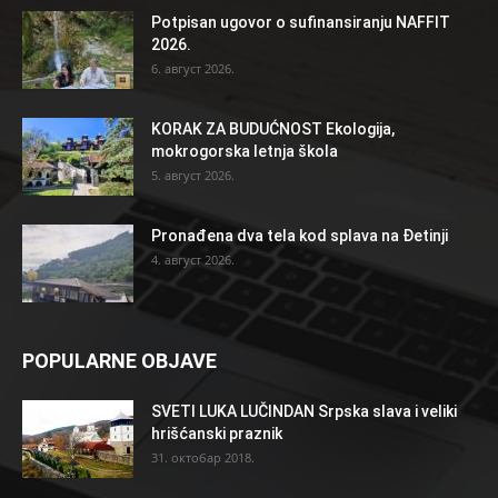
Potpisan ugovor o sufinansiranju NAFFIT
2026.
6. август 2026.
KORAK ZA BUDUĆNOST Ekologija,
mokrogorska letnja škola
5. август 2026.
Pronađena dva tela kod splava na Đetinji
4. август 2026.
POPULARNE OBJAVE
SVETI LUKA LUČINDAN Srpska slava i veliki
hrišćanski praznik
31. октобар 2018.