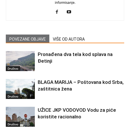
informisanje.
POVEZANE OBJAVE
VIŠE OD AUTORA
Pronađena dva tela kod splava na
Đetinji
Društvo
BLAGA MARIJA – Poštovana kod Srba,
zaštitnica žena
Društvo
UŽICE JKP VODOVOD Vodu za piće
koristite racionalno
Društvo