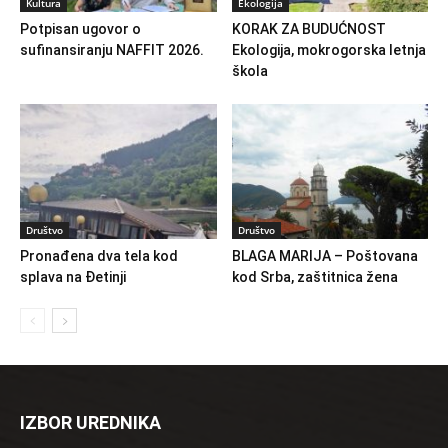
Kultura
Ekologija
Potpisan ugovor o
KORAK ZA BUDUĆNOST
sufinansiranju NAFFIT 2026.
Ekologija, mokrogorska letnja
škola
Društvo
Društvo
Pronađena dva tela kod
BLAGA MARIJA – Poštovana
splava na Đetinji
kod Srba, zaštitnica žena
IZBOR UREDNIKA