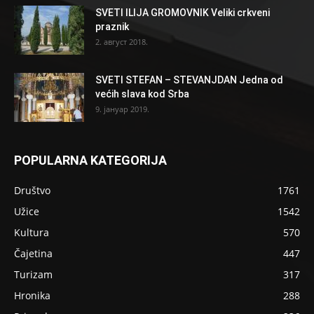
SVETI ILIJA GROMOVNIK Veliki crkveni
praznik
2. август 2018.
SVETI STEFAN – STEVANJDAN Jedna od
većih slava kod Srba
9. јануар 2019.
POPULARNA KATEGORIJA
Društvo
1761
Užice
1542
Kultura
570
Čajetina
447
Turizam
317
Hronika
288