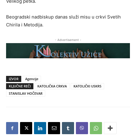
Velikog petka.
Beogradski nadbiskup danas služi misu u crkvi Svetih
Chirila i Metodija.
- Advertisement -
IZVOR
Agencije
KLJUČNE REČI
KATOLIČKA CRKVA
KATOLIČKI USKRS
STANISLAV HOČEVAR