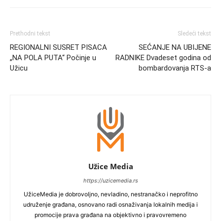
Prethodni tekst
Sledeći tekst
REGIONALNI SUSRET PISACA
SEĆANJE NA UBIJENE
„NA POLA PUTA“ Počinje u
RADNIKE Dvadeset godina od
Užicu
bombardovanja RTS-a
Užice Media
https://uzicemedia.rs
UžiceMedia je dobrovoljno, nevladino, nestranačko i neprofitno
udruženje građana, osnovano radi osnaživanja lokalnih medija i
promocije prava građana na objektivno i pravovremeno