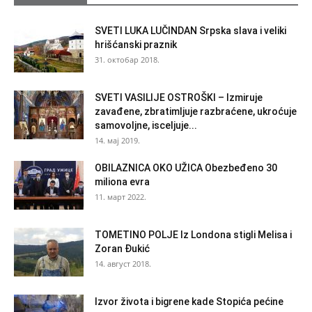
SVETI LUKA LUČINDAN Srpska slava i veliki
hrišćanski praznik
31. октобар 2018.
SVETI VASILIJE OSTROŠKI – Izmiruje
zavađene, zbratimljuje razbraćene, ukroćuje
samovoljne, isceljuje...
14. мај 2019.
OBILAZNICA OKO UŽICA Obezbeđeno 30
miliona evra
11. март 2022.
TOMETINO POLJE Iz Londona stigli Melisa i
Zoran Đukić
14. август 2018.
Izvor života i bigrene kade Stopića pećine