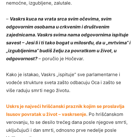
nemoćne, izgubljene, zalutale.
–
Vaskrs kuca na vrata srca svim očevima, svim
odgovornim osobama u crkvenim i društvenim
zajednicama. Vaskrs svima nama odgovornima ispituje
savest
– Jesi li i ti tako bogat u milosrđu, da u „mrtvima“ i
„izgubljenima“ budiš želju za povratkom u život, u
odgovornost?
– poručio je Hočevar.
Kako je istakao, Vaskrs „ispituje“ sve parlamentarne i
vodeće strukture sveta zašto odbacuju Oca i zašto se
više raduju smrti nego životu.
Uskrs je najveći hrišćanski praznik kojim se proslavlja
Isusov povratak u život – vaskrsenje
. Po hrišćanskom
verovanju, to se desilo trećeg dana posle njegove smrti,
uključujući i dan smrti, odnosno prve nedelje posle