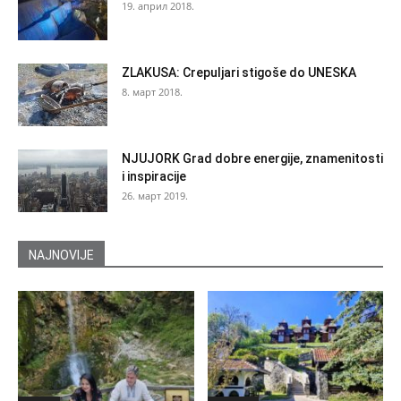
19. април 2018.
ZLAKUSA: Crepuljari stigoše do UNESKA
8. март 2018.
NJUJORK Grad dobre energije, znamenitosti
i inspiracije
26. март 2019.
NAJNOVIJE