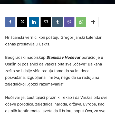
Hrišćanski vernici koji poštuju Gregorijanski kalendar
danas proslavljaju Uskrs.
Beogradski nadbiskup
Stanislav Hočevar
poručio je u
Uskšnjoj poslanici da Vaskrs pita sve „očeve“ Balkana
zašto se i dalje više raduju tome da su im deca
posvađana, izgubljena i mrtva, nego da se raduju na
zajedničkoj „gozbi razumevanja“.
Hočevar je, čestitajući praznik, rekao i da Vaskrs pita sve
očeve porodica, zajednica, naroda, država, Evrope, kao i
ostalih kontinenata i sveta da li brinu, poput Oca, za sve