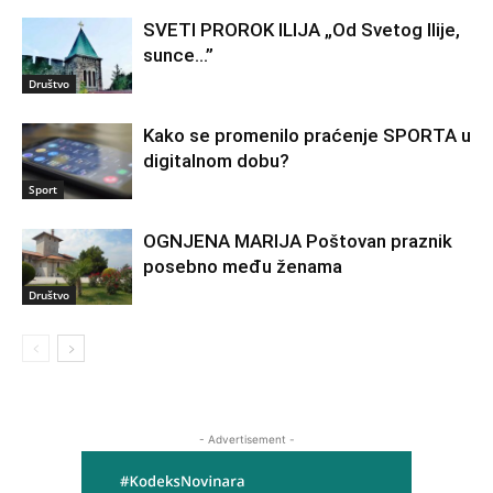
SVETI PROROK ILIJA „Od Svetog Ilije,
sunce…”
Društvo
Kako se promenilo praćenje SPORTA u
digitalnom dobu?
Sport
OGNJENA MARIJA Poštovan praznik
posebno među ženama
Društvo
- Advertisement -