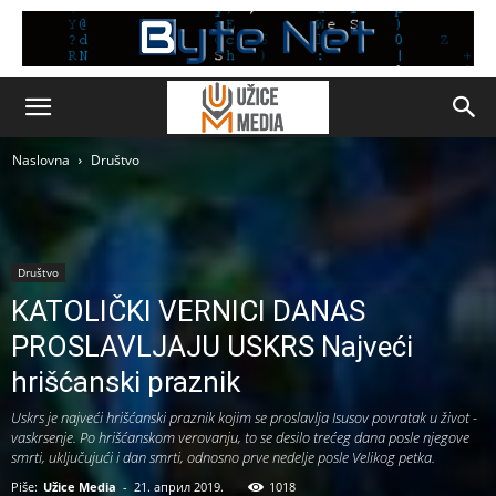
Naslovna
Društvo
Društvo
KATOLIČKI VERNICI DANAS
PROSLAVLJAJU USKRS Najveći
hrišćanski praznik
Uskrs je najveći hrišćanski praznik kojim se proslavlja Isusov povratak u život -
vaskrsenje. Po hrišćanskom verovanju, to se desilo trećeg dana posle njegove
smrti, uključujući i dan smrti, odnosno prve nedelje posle Velikog petka.
Piše:
Užice Media
-
21. април 2019.
1018