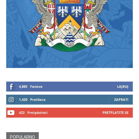
4,885
Fanova
LAJKUJ
1,420
Pratilaca
ZAPRATI
423
Pretplatnici
PRETPLATITE SE
POPULARNO