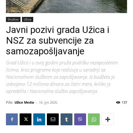
Društvo
Užice
Javni pozivi grada Užica i
NSZ za subvencije za
samozapošljavanje
Grad Užice i u ovoj godini pruža podršku nezaposlenim
licima, kroz programe koje realizuje u saradnji sa
Nacionalnom službom za zapošljavanje. Iz budžeta je
izdvojeno 12 miliona dinara za četiri mere, koliko je
opredelila i Nacionalna služba zapošljavanja.
Piše:
Užice Media
-
16. јун 2026.
137