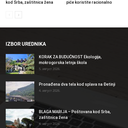
kod Srba, zaštitnica žena
piće koristite racionalno
IZBOR UREDNIKA
KORAK ZA BUDUĆNOST Ekologija,
mokrogorska letnja škola
5. август 2026.
Pronađena dva tela kod splava na Đetinji
4. август 2026.
BLAGA MARIJA – Poštovana kod Srba,
zaštitnica žena
4. август 2026.