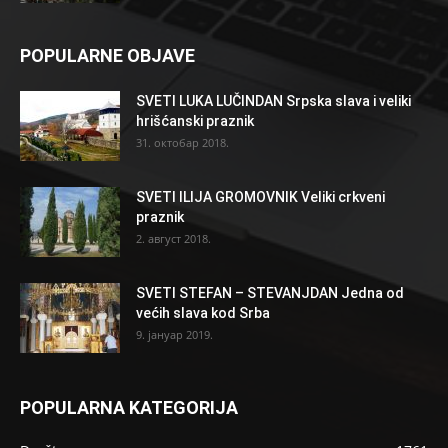
POPULARNE OBJAVE
SVETI LUKA LUČINDAN Srpska slava i veliki
hrišćanski praznik
31. октобар 2018.
SVETI ILIJA GROMOVNIK Veliki crkveni
praznik
2. август 2018.
SVETI STEFAN – STEVANJDAN Jedna od
većih slava kod Srba
9. јануар 2019.
POPULARNA KATEGORIJA