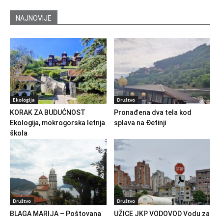
NAJNOVIJE
Ekologija
Društvo
KORAK ZA BUDUĆNOST
Pronađena dva tela kod
Ekologija, mokrogorska letnja
splava na Đetinji
škola
Društvo
Društvo
BLAGA MARIJA – Poštovana
UŽICE JKP VODOVOD Vodu za