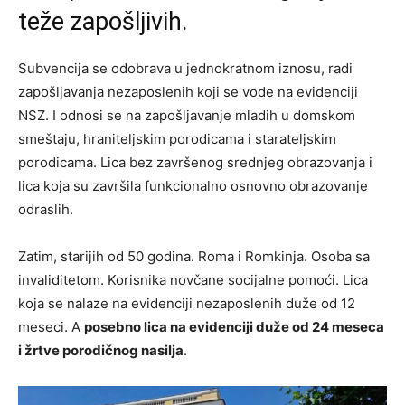
teže zapošljivih.
Subvencija se odobrava u jednokratnom iznosu, radi
zapošljavanja nezaposlenih koji se vode na evidenciji
NSZ. I odnosi se na zapošljavanje mladih u domskom
smeštaju, hraniteljskim porodicama i starateljskim
porodicama. Lica bez završenog srednjeg obrazovanja i
lica koja su završila funkcionalno osnovno obrazovanje
odraslih.
Zatim, starijih od 50 godina. Roma i Romkinja. Osoba sa
invaliditetom. Korisnika novčane socijalne pomoći. Lica
koja se nalaze na evidenciji nezaposlenih duže od 12
meseci. A
posebno lica na evidenciji duže od 24 meseca
i žrtve porodičnog nasilja
.