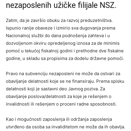
nezaposlenih užičke filijale NSZ.
Zatim, da je završio obuku za razvoj preduzetništva.
Ispunio ranije obaveze i izmirio sva dugovanja prema
Nacionalnoj službi do dana podnošenja zahteva i u
dozvoljenom okviru opredeljenog iznosa za de minimis
pomoć u tekućoj fiskalnoj godini i prethodne dve fiskalne
godine, u skladu sa propisima za dodelu državne pomoći.
Pravo na subvenciju nezaposleni ne može da ostvari za
obavljanje delatnosti koje se ne finansiraju. Prema spisku
delatnosti koji je sastavni deo Javnog poziva. Za
obavljanje poslova/delatnosti za koje je rešenjem o
invalidnosti ili rešenjem o proceni radne sposobnosti.
Kao i mogućnosti zaposlenja ili održanja zaposlenja
utvrđeno da osoba sa invaliditetom ne može da ih obavlja.