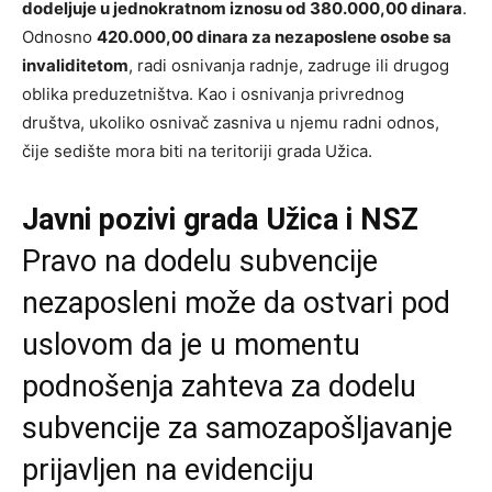
dodeljuje u jednokratnom iznosu od 380.000,00 dinara
.
Odnosno
420.000,00 dinara za nezaposlene osobe sa
invaliditetom
, radi osnivanja radnje, zadruge ili drugog
oblika preduzetništva. Kao i osnivanja privrednog
društva, ukoliko osnivač zasniva u njemu radni odnos,
čije sedište mora biti na teritoriji grada Užica.
Javni pozivi grada Užica i NSZ
Pravo na dodelu subvencije
nezaposleni može da ostvari pod
uslovom da je u momentu
podnošenja zahteva za dodelu
subvencije za samozapošljavanje
prijavljen na evidenciju