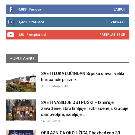
4,885
Fanova
LAJKUJ
1,420
Pratilaca
ZAPRATI
423
Pretplatnici
PRETPLATITE SE
POPULARNO
SVETI LUKA LUČINDAN Srpska slava i veliki
hrišćanski praznik
31. октобар 2018.
SVETI VASILIJE OSTROŠKI – Izmiruje
zavađene, zbratimljuje razbraćene, ukroćuje
samovoljne, isceljuje...
14. мај 2019.
OBILAZNICA OKO UŽICA Obezbeđeno 30