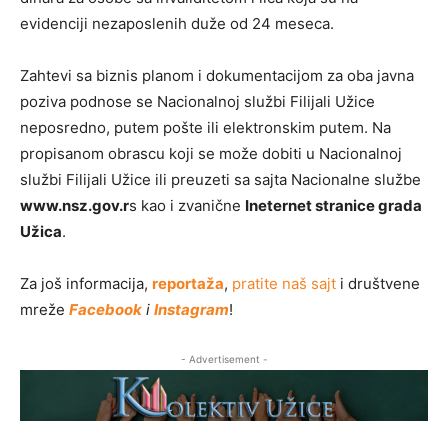
evidenciji nezaposlenih duže od 24 meseca.
Zahtevi sa biznis planom i dokumentacijom za oba javna
poziva podnose se Nacionalnoj službi Filijali Užice
neposredno, putem pošte ili elektronskim putem. Na
propisanom obrascu koji se može dobiti u Nacionalnoj
službi Filijali Užice ili preuzeti sa sajta Nacionalne službe
www.nsz.gov.r
s kao i zvanične
Ineternet stranice grada
Užica
.
Za još informacija,
reportaža
,
pratite naš sajt
i društvene
mreže
Facebook
i
Instagram
!
- Advertisement -