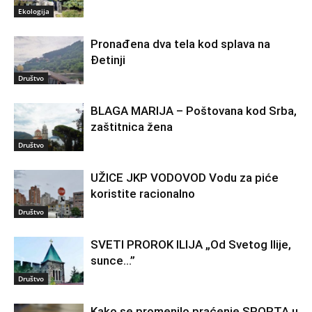
Ekologija
Pronađena dva tela kod splava na
Đetinji
Društvo
BLAGA MARIJA – Poštovana kod Srba,
zaštitnica žena
Društvo
UŽICE JKP VODOVOD Vodu za piće
koristite racionalno
Društvo
SVETI PROROK ILIJA „Od Svetog Ilije,
sunce…”
Društvo
Kako se promenilo praćenje SPORTA u