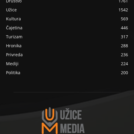
Društvo
1761
Užice
1542
Kultura
569
Čajetina
446
Turizam
317
Hronika
288
Privreda
236
Mediji
224
Politika
200