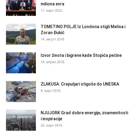
miliona evra
11. март 2022.
TOMETINO POLJE Iz Londona stigli Melisa i
Zoran Đukić
14. август 2018.
Izvor života i bigrene kade Stopića pećine
19. април 2018.
ZLAKUSA: Crepuljari stigoše do UNESKA
8. март 2018.
NJUJORK Grad dobre energije, znamenitosti
i inspiracije
26. март 2019.