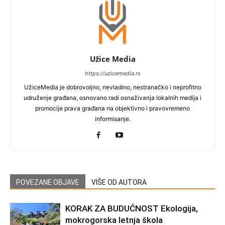
Užice Media
https://uzicemedia.rs
UžiceMedia je dobrovoljno, nevladino, nestranačko i neprofitno
udruženje građana, osnovano radi osnaživanja lokalnih medija i
promocije prava građana na objektivno i pravovremeno
informisanje.
POVEZANE OBJAVE
VIŠE OD AUTORA
KORAK ZA BUDUĆNOST Ekologija,
mokrogorska letnja škola