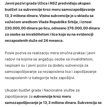
Javni pozivi grada Užica i NSZ predviđaju ukupan
budžet za subvencije kroz meru samozapošljavanje
13,3 miliona dinara. Visina subvencije je u skladu sa
važećom uredbom Vlade Republike Srbije, i iznosi
230.000,00 dinara po licu, odnosno 276.000,00 dinara
za osobe sa invaliditetom i lica koja su na evidenciji
nezaposlenih duže od 24 meseca.
Posle poziva za realizaciju mera stručna praksa i javni
radovi na kojima se angažuju osobe sa invaliditetom,
raspisani su i javni pozivi za dodelu subvencija za
samozapošljavanje za nezaposlena lica i zapošljavanje
nezaposlenih iz kategorije teže zapošljivi.
Ukupan budžet grada i Nacionalne službe za
zapošljavanje za
subvencije kroz meru
samozapošljavanje je 13,3 miliona dinara. Subvencija se