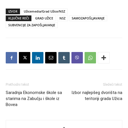
IZVOR
Užicemedia/Grad Užice/NSZ
KLJUČNE REČI
GRAD UŽICE
NSZ
SAMOZAPOŠLJAVANJE
SUBVENCIJE ZA ZAPOŠLJAVANJE
Prethodni tekst
Sledeći tekst
Saradnja Ekonomske škole sa
Izbor najlepšeg dvorišta na
starima na Zabučju i škole iz
teritoriji grada Užica
Bovea