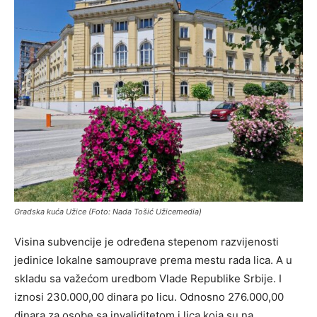
Gradska kuća Užice (Foto: Nada Tošić Užicemedia)
Visina subvencije je određena stepenom razvijenosti
jedinice lokalne samouprave prema mestu rada lica. A u
skladu sa važećom uredbom Vlade Republike Srbije. I
iznosi 230.000,00 dinara po licu. Odnosno 276.000,00
dinara za osobe sa invaliditetom i lica koja su na