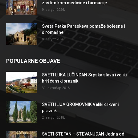
zaštitnikom medicine i farmacije
9. август 2026.
Sveta Petka Paraskeva pomaže bolesne i
siromašne
8. август 2026.
POPULARNE OBJAVE
SVETI LUKA LUČINDAN Srpska slava i veliki
hrišćanski praznik
31. октобар 2018.
SVETI ILIJA GROMOVNIK Veliki crkveni
praznik
2. август 2018.
SVETI STEFAN – STEVANJDAN Jedna od