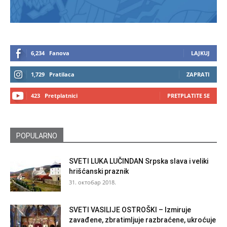
6,234
Fanova
LAJKUJ
1,729
Pratilaca
ZAPRATI
423
Pretplatnici
PRETPLATITE SE
POPULARNO
SVETI LUKA LUČINDAN Srpska slava i veliki
hrišćanski praznik
31. октобар 2018.
SVETI VASILIJE OSTROŠKI – Izmiruje
zavađene, zbratimljuje razbraćene, ukroćuje