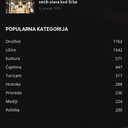
većih slava kod Srba
9. јануар 2019.
POPULARNA KATEGORIJA
Društvo
1762
Užice
1542
Kultura
571
Čajetina
447
Turizam
317
Hronika
288
Privreda
236
Mediji
224
Politika
200