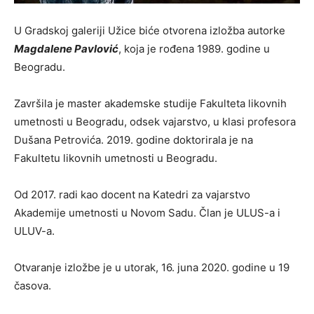
U Gradskoj galeriji Užice biće otvorena izložba autorke
Magdalene Pavlović
, koja je rođena 1989. godine u
Beogradu.
Završila je master akademske studije Fakulteta likovnih
umetnosti u Beogradu, odsek vajarstvo, u klasi profesora
Dušana Petrovića. 2019. godine doktorirala je na
Fakultetu likovnih umetnosti u Beogradu.
Od 2017. radi kao docent na Katedri za vajarstvo
Akademije umetnosti u Novom Sadu. Član je ULUS-a i
ULUV-a.
Otvaranje izložbe je u utorak, 16. juna 2020. godine u 19
časova.