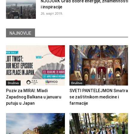
NJUJORK Grad dobre energije, znamenitosti
i inspiracije
26. март 2019.
NAJNOVIJE
Društvo
Društvo
Poziv za MIRAI: Mladi
SVETI PANTELEJMON Smatra
Zapadnog Balkana u januaru
se zaštitnikom medicine i
putuju u Japan
farmacije