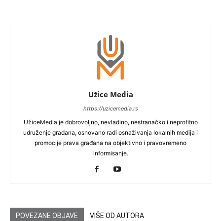
Užice Media
https://uzicemedia.rs
UžiceMedia je dobrovoljno, nevladino, nestranačko i neprofitno
udruženje građana, osnovano radi osnaživanja lokalnih medija i
promocije prava građana na objektivno i pravovremeno
informisanje.
POVEZANE OBJAVE
VIŠE OD AUTORA