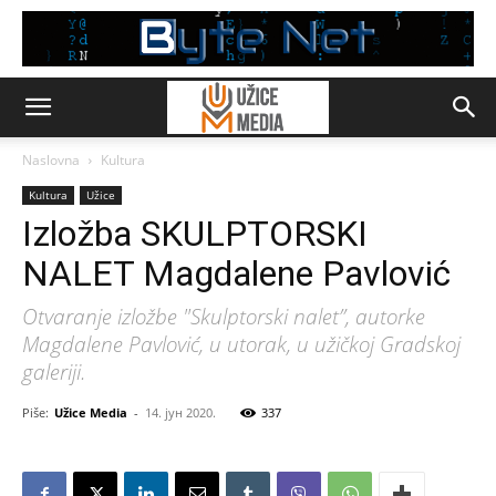
Naslovna
Kultura
Kultura
Užice
Izložba SKULPTORSKI
NALET Magdalene Pavlović
Otvaranje izložbe "Skulptorski nalet”, autorke
Magdalene Pavlović, u utorak, u užičkoj Gradskoj
galeriji.
Piše:
Užice Media
-
14. јун 2020.
337