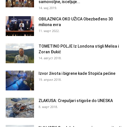
samovoljne, isceljuje...
14. мај 2019.
OBILAZNICA OKO UŽICA Obezbeđeno 30
miliona evra
11. март 2022.
TOMETINO POLJE Iz Londona stigli Melisa i
Zoran Đukić
14. август 2018.
Izvor života i bigrene kade Stopića pećine
19. април 2018.
ZLAKUSA: Crepuljari stigoše do UNESKA
8. март 2018.