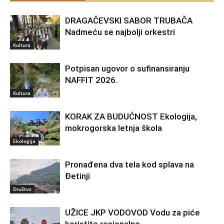
DRAGAČEVSKI SABOR TRUBAČA
Nadmeću se najbolji orkestri
Kultura
Potpisan ugovor o sufinansiranju
NAFFIT 2026.
Kultura
KORAK ZA BUDUĆNOST Ekologija,
mokrogorska letnja škola
Ekologija
Pronađena dva tela kod splava na
Đetinji
Društvo
UŽICE JKP VODOVOD Vodu za piće