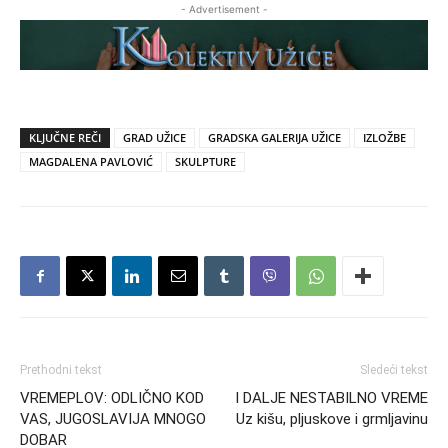
- Advertisement -
KLJUČNE REČI
GRAD UŽICE
GRADSKA GALERIJA UŽICE
IZLOŽBE
MAGDALENA PAVLOVIĆ
SKULPTURE
Prethodni tekst
Sledeći tekst
VREMEPLOV: ODLIČNO KOD
I DALJE NESTABILNO VREME
VAS, JUGOSLAVIJA MNOGO
Uz kišu, pljuskove i grmljavinu
DOBAR