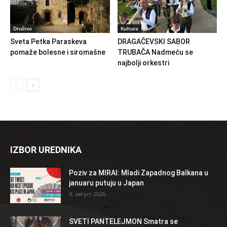
Društvo
Kultura
Sveta Petka Paraskeva
DRAGAČEVSKI SABOR
pomaže bolesne i siromašne
TRUBAČA Nadmeću se
najbolji orkestri
IZBOR UREDNIKA
Poziv za MIRAI: Mladi Zapadnog Balkana u
januaru putuju u Japan
9. август 2026.
SVETI PANTELEJMON Smatra se