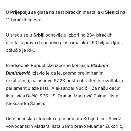
U
Prijepolju
se glasa na šest biračkih mesta, a u
Sjenici
na
11 biračkih mesta.
U sredu se u
Srbiji
ponavljaju izbori na 234 biračkih
mesta, a pravo da ponovo glasa ima oko 250 hiljada ljudi,
odlučio je RIK.
Predsednik Republičke izborne komisije
Vladimir
Dimitrijević
izjavio je da je, prema prelimiranim
rezultatima, na osnovu 97,23 odsto obrađenih rezultata, u
parlament ulaze lista „Aleksandar Vučić – Za našu decu“,
lista Ivica Dačić-SPS-JS-Dragan Marković Palma i lista
Aleksandra Šapića.
Od manjinskih stranaka u parlamentu Srbije biće „Savez
vojvođanskih Mađara, lista Samo pravo Muamer Zukorlić,