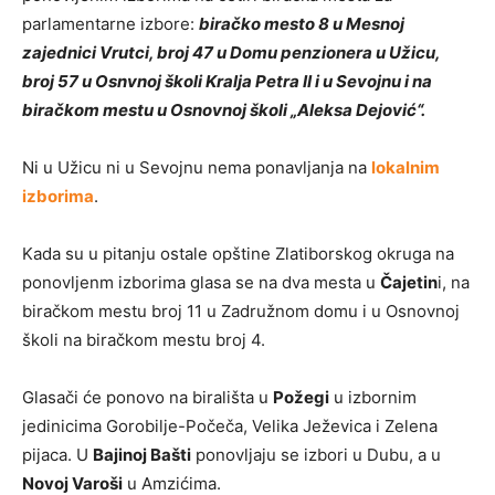
parlamentarne izbore:
biračko mesto 8 u Mesnoj
zajednici Vrutci, broj 47 u Domu penzionera u Užicu,
broj 57 u Osnvnoj školi Kralja Petra II i u Sevojnu i na
biračkom mestu u Osnovnoj školi „Aleksa Dejović“.
Ni u Užicu ni u Sevojnu nema ponavljanja na
lokalnim
izborima
.
Kada su u pitanju ostale opštine Zlatiborskog okruga na
ponovljenm izborima glasa se na dva mesta u
Čajetin
i, na
biračkom mestu broj 11 u Zadružnom domu i u Osnovnoj
školi na biračkom mestu broj 4.
Glasači će ponovo na birališta u
Požegi
u izbornim
jedinicima Gorobilje-Počeča, Velika Ježevica i Zelena
pijaca. U
Bajinoj Bašti
ponovljaju se izbori u Dubu, a u
Novoj Varoši
u Amzićima.