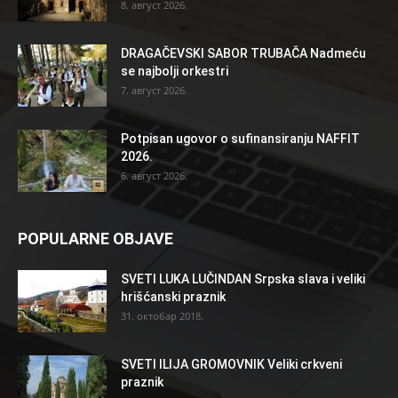
8. август 2026.
DRAGAČEVSKI SABOR TRUBAČA Nadmeću
se najbolji orkestri
7. август 2026.
Potpisan ugovor o sufinansiranju NAFFIT
2026.
6. август 2026.
POPULARNE OBJAVE
SVETI LUKA LUČINDAN Srpska slava i veliki
hrišćanski praznik
31. октобар 2018.
SVETI ILIJA GROMOVNIK Veliki crkveni
praznik