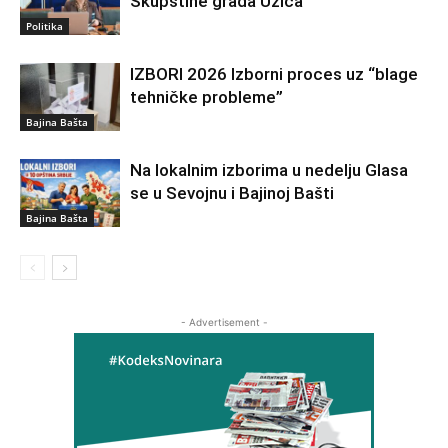
Skupštine grada Užica
Politika
IZBORI 2026 Izborni proces uz “blage
tehničke probleme”
Bajina Bašta
Na lokalnim izborima u nedelju Glasa
se u Sevojnu i Bajinoj Bašti
Bajina Bašta
- Advertisement -