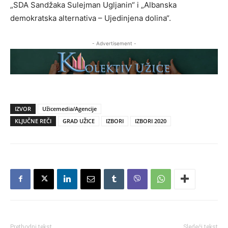
„SDA Sandžaka Sulejman Ugljanin“ i „Albanska
demokratska alternativa – Ujedinjena dolina“.
- Advertisement -
IZVOR
Užicemedia/Agencije
KLJUČNE REČI
GRAD UŽICE
IZBORI
IZBORI 2020
Prethodni tekst
Sledeći tekst