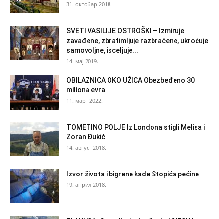
31. октобар 2018.
SVETI VASILIJE OSTROŠKI – Izmiruje
zavađene, zbratimljuje razbraćene, ukroćuje
samovoljne, isceljuje...
14. мај 2019.
OBILAZNICA OKO UŽICA Obezbeđeno 30
miliona evra
11. март 2022.
TOMETINO POLJE Iz Londona stigli Melisa i
Zoran Đukić
14. август 2018.
Izvor života i bigrene kade Stopića pećine
19. април 2018.