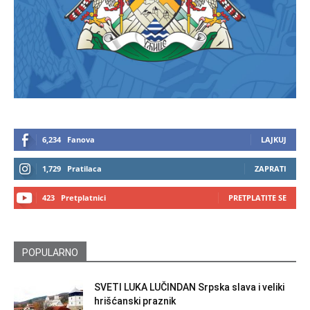
6,234
Fanova
LAJKUJ
1,729
Pratilaca
ZAPRATI
423
Pretplatnici
PRETPLATITE SE
POPULARNO
SVETI LUKA LUČINDAN Srpska slava i veliki
hrišćanski praznik