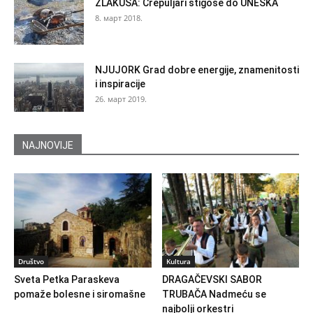
ZLAKUSA: Crepuljari stigoše do UNESKA
8. март 2018.
NJUJORK Grad dobre energije, znamenitosti
i inspiracije
26. март 2019.
NAJNOVIJE
Društvo
Kultura
Sveta Petka Paraskeva
DRAGAČEVSKI SABOR
pomaže bolesne i siromašne
TRUBAČA Nadmeću se
najbolji orkestri