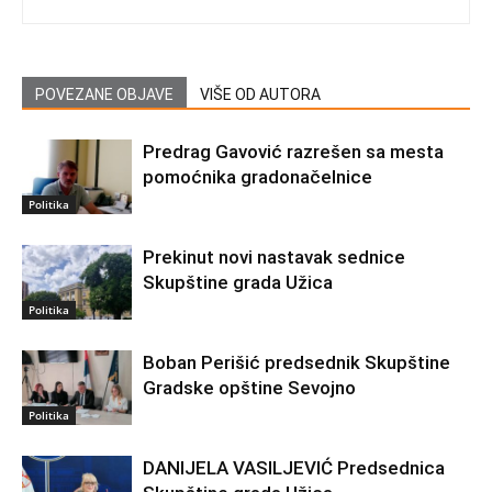
POVEZANE OBJAVE
VIŠE OD AUTORA
Predrag Gavović razrešen sa mesta
pomoćnika gradonačelnice
Politika
Prekinut novi nastavak sednice
Skupštine grada Užica
Politika
Boban Perišić predsednik Skupštine
Gradske opštine Sevojno
Politika
DANIJELA VASILJEVIĆ Predsednica