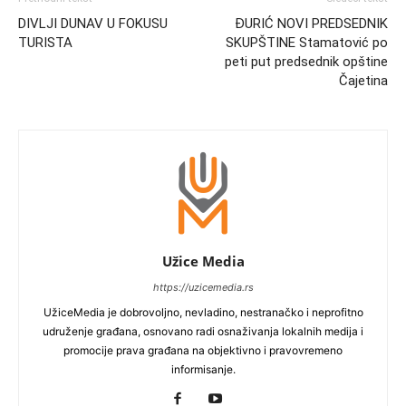
DIVLJI DUNAV U FOKUSU
ĐURIĆ NOVI PREDSEDNIK
TURISTA
SKUPŠTINE Stamatović po
peti put predsednik opštine
Čajetina
Užice Media
https://uzicemedia.rs
UžiceMedia je dobrovoljno, nevladino, nestranačko i neprofitno
udruženje građana, osnovano radi osnaživanja lokalnih medija i
promocije prava građana na objektivno i pravovremeno
informisanje.