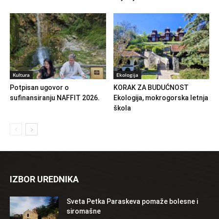
Kultura
Ekologija
Potpisan ugovor o
KORAK ZA BUDUĆNOST
sufinansiranju NAFFIT 2026.
Ekologija, mokrogorska letnja
škola
IZBOR UREDNIKA
Sveta Petka Paraskeva pomaže bolesne i
siromašne