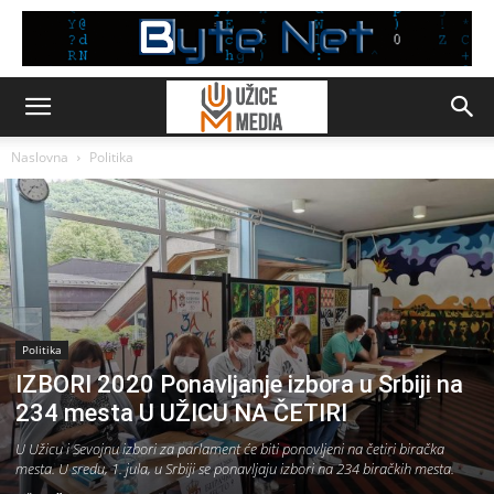
Naslovna
Politika
Politika
IZBORI 2020 Ponavljanje izbora u Srbiji na
234 mesta U UŽICU NA ČETIRI
U Užicu i Sevojnu izbori za parlament će biti ponovljeni na četiri biračka
mesta. U sredu, 1. jula, u Srbiji se ponavljaju izbori na 234 biračkih mesta.