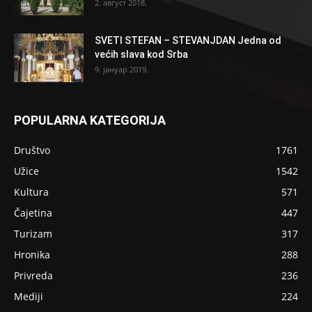
2. август 2018.
SVETI STEFAN – STEVANJDAN Jedna od
većih slava kod Srba
9. јануар 2019.
POPULARNA KATEGORIJA
Društvo
1761
Užice
1542
Kultura
571
Čajetina
447
Turizam
317
Hronika
288
Privreda
236
Mediji
224