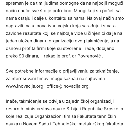
spreman je da tim ljudima pomogne da na najbolji mogući
način nauče sve što je potrebno. Mnogi koji su počeli sa
nama ostaju i dalje u kontaktu sa nama. Na ovaj način smo
napravili malu inovativnu vojsku koja sarađuje i stvara
zavidne rezultate koji se najbolje vide u činjenici da je na
jedan uložen dinar u organizaciju ovog takmičenja, a na
osnovu profita firmi koje su stvorene i rade, dobijeno
preko 90 dinara, – rekao je prof. dr Povrenović .
Sve potrebne informacije o prijavljivanju za takmičenje,
zainteresovani timovi mogu saznati na sajtovima
www.inovacija.org i office@inovacija.org.
Inače, takmičenje se odvija u zajedničkoj organizaciji
resornih ministarstava nauke Srbije i Republike Srpske, a
koje realizuje Organizacioni tim sa Fakulteta tehničkih
nauka u Novom Sadu i Tehnološko-metalurškog fakulteta