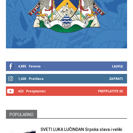
4,885
Fanova
LAJKUJ
1,420
Pratilaca
ZAPRATI
423
Pretplatnici
PRETPLATITE SE
POPULARNO
SVETI LUKA LUČINDAN Srpska slava i veliki