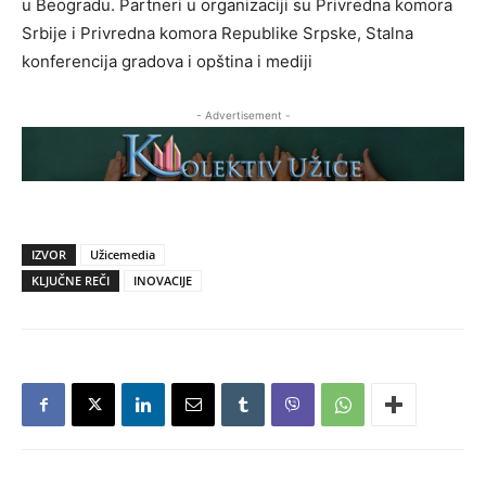
u Beogradu. Partneri u organizaciji su Privredna komora
Srbije i Privredna komora Republike Srpske, Stalna
konferencija gradova i opština i mediji
- Advertisement -
IZVOR
Užicemedia
KLJUČNE REČI
INOVACIJE