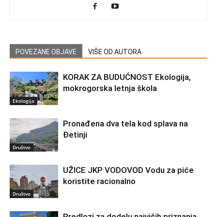
POVEZANE OBJAVE
VIŠE OD AUTORA
KORAK ZA BUDUĆNOST Ekologija,
mokrogorska letnja škola
Ekologija
Pronađena dva tela kod splava na
Đetinji
Društvo
UŽICE JKP VODOVOD Vodu za piće
koristite racionalno
Društvo
Predlozi za dodelu najviših priznanja