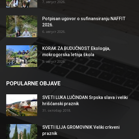
7. август 2026.
Potpisan ugovor o sufinansiranju NAFFIT
2026.
6. август 2026.
KORAK ZA BUDUĆNOST Ekologija,
mokrogorska letnja škola
5. август 2026.
POPULARNE OBJAVE
SVETI LUKA LUČINDAN Srpska slava i veliki
hrišćanski praznik
31. октобар 2018.
SVETI ILIJA GROMOVNIK Veliki crkveni
praznik