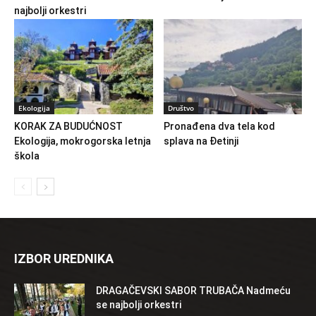
najbolji orkestri
Ekologija
Društvo
KORAK ZA BUDUĆNOST
Pronađena dva tela kod
Ekologija, mokrogorska letnja
splava na Đetinji
škola
IZBOR UREDNIKA
DRAGAČEVSKI SABOR TRUBAČA Nadmeću
se najbolji orkestri