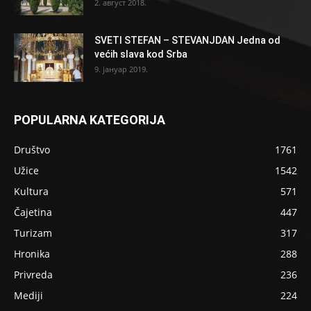
2. август 2018.
SVETI STEFAN – STEVANJDAN Jedna od
većih slava kod Srba
9. јануар 2019.
POPULARNA KATEGORIJA
Društvo
1761
Užice
1542
Kultura
571
Čajetina
447
Turizam
317
Hronika
288
Privreda
236
Mediji
224