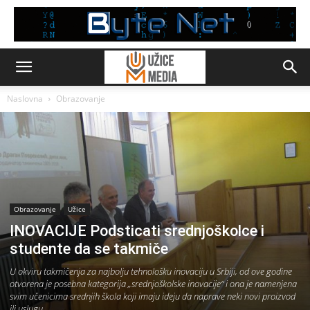
Naslovna
Obrazovanje
Obrazovanje
Užice
INOVACIJE Podsticati srednjoškolce i
studente da se takmiče
U okviru takmičenja za najbolju tehnološku inovaciju u Srbiji, od ove godine
otvorena je posebna kategorija „srednjoškolske inovacije“ i ona je namenjena
svim učenicima srednjih škola koji imaju ideju da naprave neki novi proizvod
ili uslugu.