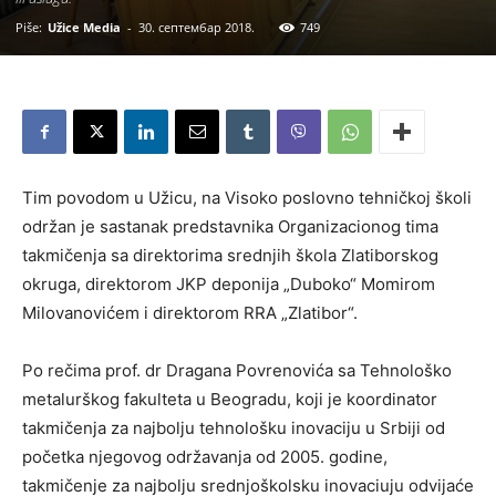
Piše:
Užice Media
-
30. септембар 2018.
749
Tim povodom u Užicu, na Visoko poslovno tehničkoj školi
održan je sastanak predstavnika Organizacionog tima
takmičenja sa direktorima srednjih škola Zlatiborskog
okruga, direktorom JKP deponija „Duboko“ Momirom
Milovanovićem i direktorom RRA „Zlatibor“.
Po rečima prof. dr Dragana Povrenovića sa Tehnološko
metalurškog fakulteta u Beogradu, koji je koordinator
takmičenja za najbolju tehnološku inovaciju u Srbiji od
početka njegovog održavanja od 2005. godine,
takmičenje za najbolju srednjoškolsku inovaciuju odvijaće