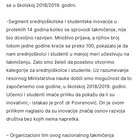
se u školskoj 2018/2019. godini.
-Segment srednjoškolske i studentske inovacije u
proteklih 14 godina koliko se sprovodi takmičenje, nije
bio dovoljno razvijen. Mnoštvo prijava, a njihov broj
tokom jedne godine kreće se preko 100, pokazalo je da
nam srednjoškolci i studenti u manjoj meri učestvuju na
takmičenju. Zato smo želeli da posebno otvorimo
kategorije za srednjoškolce i studente. Uz razumevanje
resornog Ministarstva nauke dobili smo mogućnost da to
započenemo ove godine, u školskoj 2018/2019. godini.
Učenici i studenti imaće priliku da pokažu da li su
inovativni,- istakao je prof. dr Povrenović. On je ovom
prilikom naglasio da su inovacije značaj osnov razvoja
društva bez kojih nema napretka.
– Organizacioni tim ovog nacionalnog takmičenja