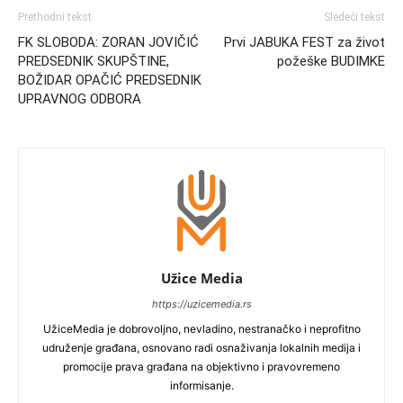
Prethodni tekst
Sledeći tekst
FK SLOBODA: ZORAN JOVIČIĆ
Prvi JABUKA FEST za život
PREDSEDNIK SKUPŠTINE,
požeške BUDIMKE
BOŽIDAR OPAČIĆ PREDSEDNIK
UPRAVNOG ODBORA
Užice Media
https://uzicemedia.rs
UžiceMedia je dobrovoljno, nevladino, nestranačko i neprofitno
udruženje građana, osnovano radi osnaživanja lokalnih medija i
promocije prava građana na objektivno i pravovremeno
informisanje.