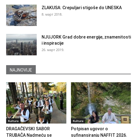
ZLAKUSA: Crepuljari stigoše do UNESKA
8. март 2018.
NJUJORK Grad dobre energije, znamenitosti
i inspiracije
26. март 2019.
NAJNOVIJE
Kultura
Kultura
DRAGAČEVSKI SABOR
Potpisan ugovor o
TRUBAČA Nadmeću se
sufinansiranju NAFFIT 2026.