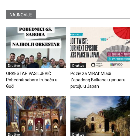
NAJNOVIJE
Društvo
Društvo
ORKESTAR VASILJEVIĆ
Poziv za MIRAI: Mladi
Pobednik sabora trubača u
Zapadnog Balkana u januaru
Guči
putuju u Japan
Društvo
Društvo