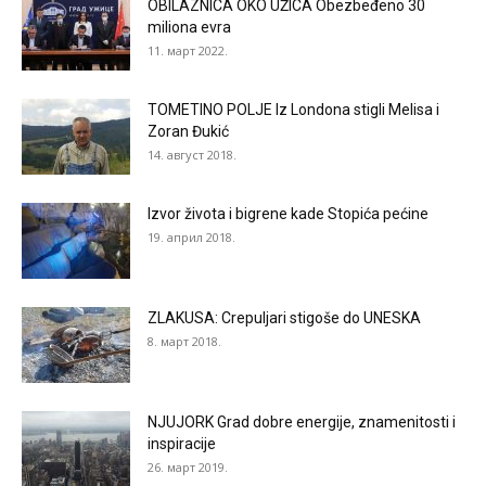
OBILAZNICA OKO UŽICA Obezbeđeno 30
miliona evra
11. март 2022.
TOMETINO POLJE Iz Londona stigli Melisa i
Zoran Đukić
14. август 2018.
Izvor života i bigrene kade Stopića pećine
19. април 2018.
ZLAKUSA: Crepuljari stigoše do UNESKA
8. март 2018.
NJUJORK Grad dobre energije, znamenitosti i
inspiracije
26. март 2019.