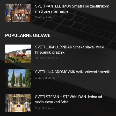
SVETI PANTELEJMON Smatra se zaštitnikom
medicine i farmacije
9. август 2026.
POPULARNE OBJAVE
SVETI LUKA LUČINDAN Srpska slava i veliki
hrišćanski praznik
31. октобар 2018.
SVETI ILIJA GROMOVNIK Veliki crkveni praznik
2. август 2018.
SVETI STEFAN – STEVANJDAN Jedna od
većih slava kod Srba
9. јануар 2019.