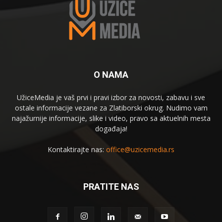
O NAMA
UžiceMedia je vaš prvi i pravi izbor za novosti, zabavu i sve
ostale informacije vezane za Zlatiborski okrug. Nudimo vam
najažurnije informacije, slike i video, pravo sa aktuelnih mesta
događaja!
Kontaktirajte nas:
office@uzicemedia.rs
PRATITE NAS