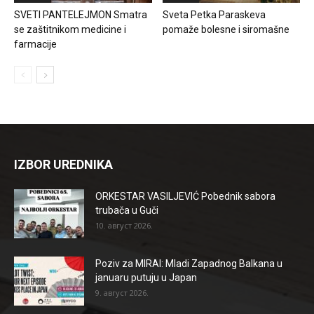
SVETI PANTELEJMON Smatra
Sveta Petka Paraskeva
se zaštitnikom medicine i
pomaže bolesne i siromašne
farmacije
IZBOR UREDNIKA
ORKESTAR VASILJEVIĆ Pobednik sabora
trubača u Guči
10. август 2026.
Poziv za MIRAI: Mladi Zapadnog Balkana u
januaru putuju u Japan
9. август 2026.