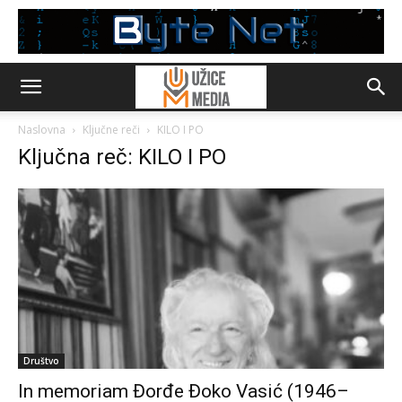
Naslovna
Ključne reči
KILO I PO
Ključna reč: KILO I PO
Društvo
In memoriam Đorđe Đoko Vasić (1946–