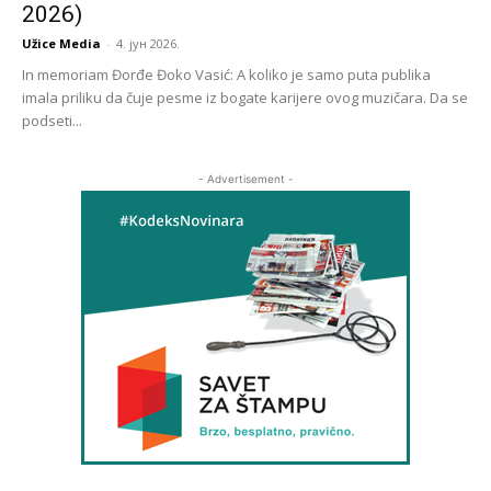
2026)
Užice Media
-
4. јун 2026.
In memoriam Đorđe Đoko Vasić: A koliko je samo puta publika
imala priliku da čuje pesme iz bogate karijere ovog muzičara. Da se
podseti...
- Advertisement -