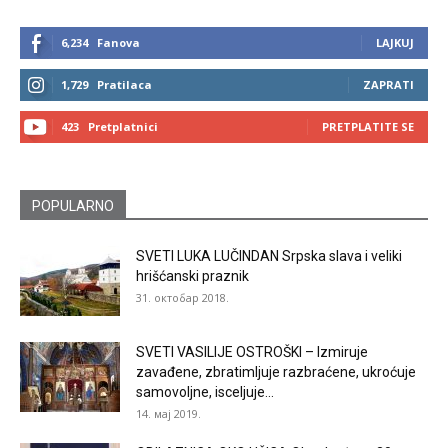
6,234
Fanova
LAJKUJ
1,729
Pratilaca
ZAPRATI
423
Pretplatnici
PRETPLATITE SE
POPULARNO
SVETI LUKA LUČINDAN Srpska slava i veliki
hrišćanski praznik
31. октобар 2018.
SVETI VASILIJE OSTROŠKI – Izmiruje
zavađene, zbratimljuje razbraćene, ukroćuje
samovoljne, isceljuje...
14. мај 2019.