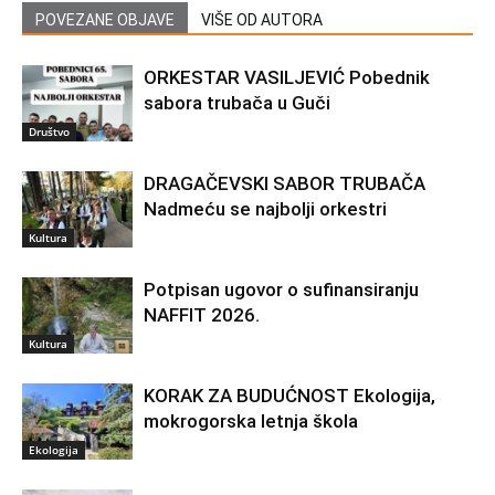
POVEZANE OBJAVE
VIŠE OD AUTORA
ORKESTAR VASILJEVIĆ Pobednik
sabora trubača u Guči
Društvo
DRAGAČEVSKI SABOR TRUBAČA
Nadmeću se najbolji orkestri
Kultura
Potpisan ugovor o sufinansiranju
NAFFIT 2026.
Kultura
KORAK ZA BUDUĆNOST Ekologija,
mokrogorska letnja škola
Ekologija