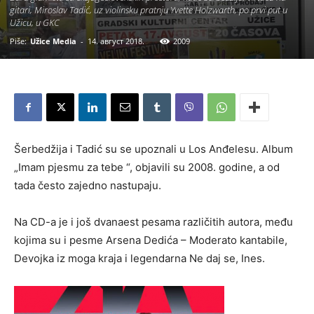
gitari, Miroslav Tadić, uz violinsku pratnju Yvette Holzwarth, po prvi put u
Užicu, u GKC
Piše:
Užice Media
-
14. август 2018.
2009
Šerbedžija i Tadić su se upoznali u Los Anđelesu. Album
„Imam pjesmu za tebe “, objavili su 2008. godine, a od
tada često zajedno nastupaju.
Na CD-a je i još dvanaest pesama različitih autora, među
kojima su i pesme Arsena Dedića – Moderato kantabile,
Devojka iz moga kraja i legendarna Ne daj se, Ines.