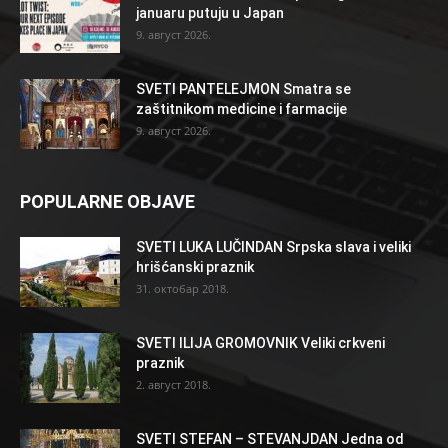
januaru putuju u Japan
9. август 2026.
SVETI PANTELEJMON Smatra se
zaštitnikom medicine i farmacije
9. август 2026.
POPULARNE OBJAVE
SVETI LUKA LUČINDAN Srpska slava i veliki
hrišćanski praznik
31. октобар 2018.
SVETI ILIJA GROMOVNIK Veliki crkveni
praznik
2. август 2018.
SVETI STEFAN – STEVANJDAN Jedna od