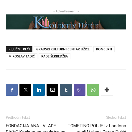
- Advertisement -
KLJUČNE REČI
GRADSKI KULTURNI CENTAR UŽICE
KONCERTI
MIROSLAV TADIĆ
RADE ŠERBEDŽIJA
Prethodni tekst
Sledeći tekst
FONDACIJA ANA I VLADE
TOMETINO POLJE Iz Londona