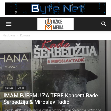
Naslovna
Kultura
Kultura
Užice
IMAM PJESMU ZA TEBE Koncert Rade
Šerbedžija & Miroslav Tadić
Bard glumišta sa eksjugoslovenskih prostora, Rade Šerbedžija, virtuoz na