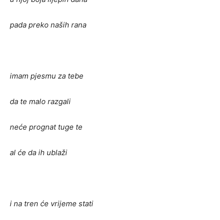
pada preko naših rana
imam pjesmu za tebe
da te malo razgali
neće prognat tuge te
al će da ih ublaži
i na tren će vrijeme stati