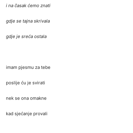
i na časak ćemo znati
gdje se tajna skrivala
gdje je sreća ostala
imam pjesmu za tebe
poslije ću je svirati
nek se ona omakne
kad sjećanje provali