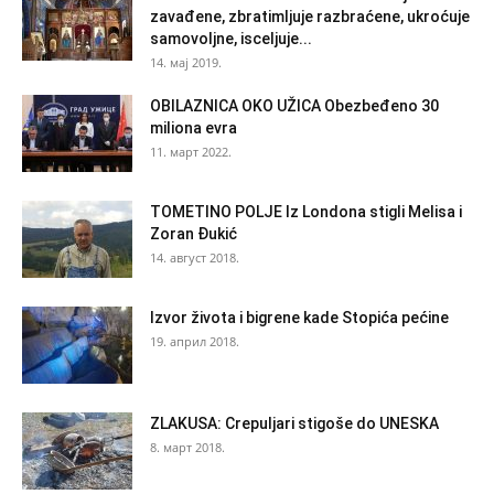
zavađene, zbratimljuje razbraćene, ukroćuje
samovoljne, isceljuje...
14. мај 2019.
OBILAZNICA OKO UŽICA Obezbeđeno 30
miliona evra
11. март 2022.
TOMETINO POLJE Iz Londona stigli Melisa i
Zoran Đukić
14. август 2018.
Izvor života i bigrene kade Stopića pećine
19. април 2018.
ZLAKUSA: Crepuljari stigoše do UNESKA
8. март 2018.