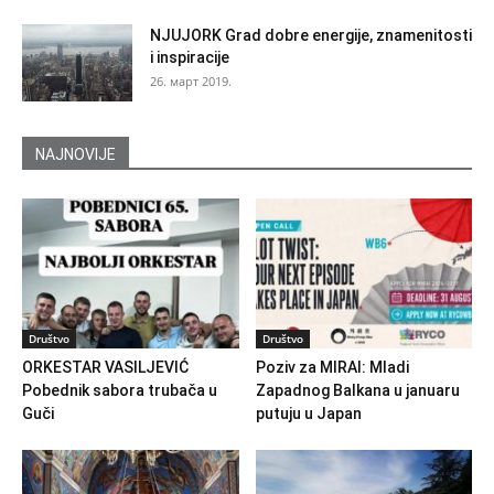
NJUJORK Grad dobre energije, znamenitosti
i inspiracije
26. март 2019.
NAJNOVIJE
Društvo
Društvo
ORKESTAR VASILJEVIĆ
Poziv za MIRAI: Mladi
Pobednik sabora trubača u
Zapadnog Balkana u januaru
Guči
putuju u Japan