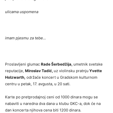
ulicama uspomena
imam pjesmu za tebe…
Proslavljeni glumac
Rade Šerbedžija,
umetnik svetske
reputacije,
Miroslav Tadić,
uz violinsku pratnju
Yvette
Holzwarth,
održaće koncert u Gradskom kulturnom
centru u petak, 17. avgusta, u 20 sati.
Karte po pretprodajnoj ceni od 1000 dinara mogu se
nabaviti u naredna dva dana u klubu GKC-a, dok će na
dan koncerta njihova cena biti 1200 dinara.