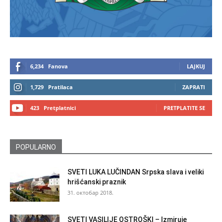
6,234
Fanova
LAJKUJ
1,729
Pratilaca
ZAPRATI
423
Pretplatnici
PRETPLATITE SE
POPULARNO
SVETI LUKA LUČINDAN Srpska slava i veliki
hrišćanski praznik
31. октобар 2018.
SVETI VASILIJE OSTROŠKI – Izmiruje