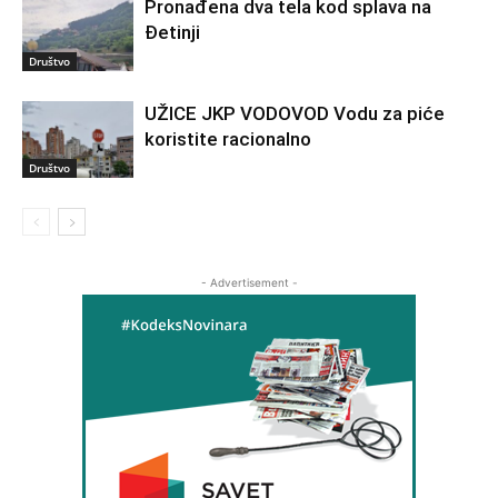
Pronađena dva tela kod splava na
Đetinji
Društvo
UŽICE JKP VODOVOD Vodu za piće
koristite racionalno
Društvo
- Advertisement -