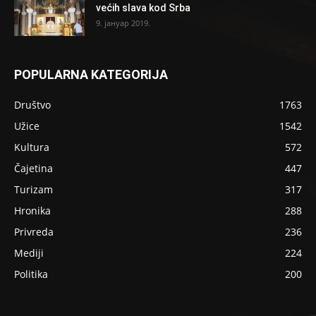
većih slava kod Srba
9. јануар 2019.
POPULARNA KATEGORIJA
Društvo
1763
Užice
1542
Kultura
572
Čajetina
447
Turizam
317
Hronika
288
Privreda
236
Mediji
224
Politika
200