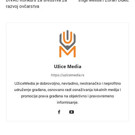
DIVAC Konkurs za sredstva za
stigli Melisa i Zoran Đukić
razvoj ovčarstva
Užice Media
https://uzicemedia.rs
UžiceMedia je dobrovoljno, nevladino, nestranačko i neprofitno
udruženje građana, osnovano radi osnaživanja lokalnih medija i
promocije prava građana na objektivno i pravovremeno
informisanje.