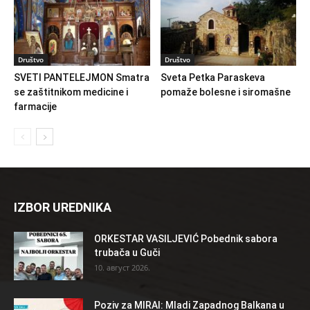
Društvo
Društvo
SVETI PANTELEJMON Smatra
Sveta Petka Paraskeva
se zaštitnikom medicine i
pomaže bolesne i siromašne
farmacije
IZBOR UREDNIKA
ORKESTAR VASILJEVIĆ Pobednik sabora
trubača u Guči
10. август 2026.
Poziv za MIRAI: Mladi Zapadnog Balkana u