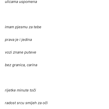
ulicama uspomena
imam pjesmu za tebe
prava je i jedina
vozi znane puteve
bez granica, carina
rijetke minute toči
radost srcu smijeh za oči