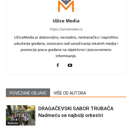
Užice Media
https://uzicemedia.rs
UžiceMedia je dobrovoljno, nevladino, nestranačko i neprofitno
udruženje građana, osnovano radi osnaživanja lokalnih medija i
promocije prava građana na objektivno i pravovremeno
informisanje.
POVEZANE OBJAVE
VIŠE OD AUTORA
DRAGAČEVSKI SABOR TRUBAČA
Nadmeću se najbolji orkestri
Kultura