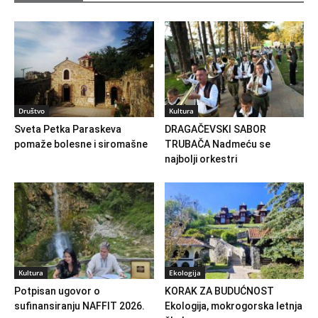
Društvo
Kultura
Sveta Petka Paraskeva
DRAGAČEVSKI SABOR
pomaže bolesne i siromašne
TRUBAČA Nadmeću se
najbolji orkestri
Kultura
Ekologija
Potpisan ugovor o
KORAK ZA BUDUĆNOST
sufinansiranju NAFFIT 2026.
Ekologija, mokrogorska letnja