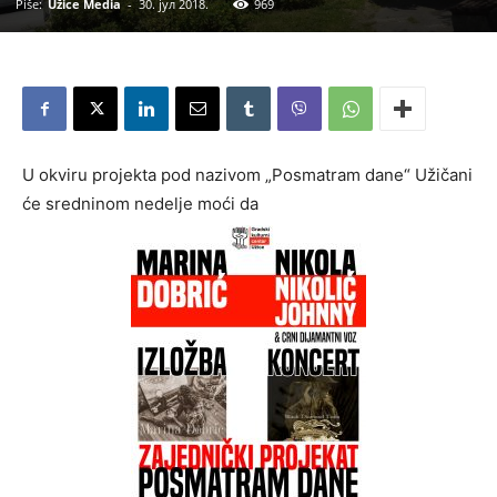
Piše:
Užice Media
-
30. јул 2018.
969
U okviru projekta pod nazivom „Posmatram dane“ Užičani
će sredninom nedelje moći da