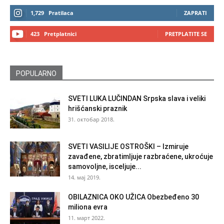
1,729
Pratilaca
ZAPRATI
423
Pretplatnici
PRETPLATITE SE
POPULARNO
SVETI LUKA LUČINDAN Srpska slava i veliki
hrišćanski praznik
31. октобар 2018.
SVETI VASILIJE OSTROŠKI – Izmiruje
zavađene, zbratimljuje razbraćene, ukroćuje
samovoljne, isceljuje...
14. мај 2019.
OBILAZNICA OKO UŽICA Obezbeđeno 30
miliona evra
11. март 2022.