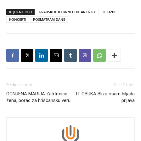
KLJUČNE REČI
GRADSKI KULTURNI CENTAR UŽICE
IZLOŽBE
KONCERTI
POSMATRAM DANE
Prethodni tekst
Sledeći tekst
OGNJENA MARIJA Zaštitnica
IT OBUKA Blizu osam hiljada
žena, borac za hrišćansku veru
prijava