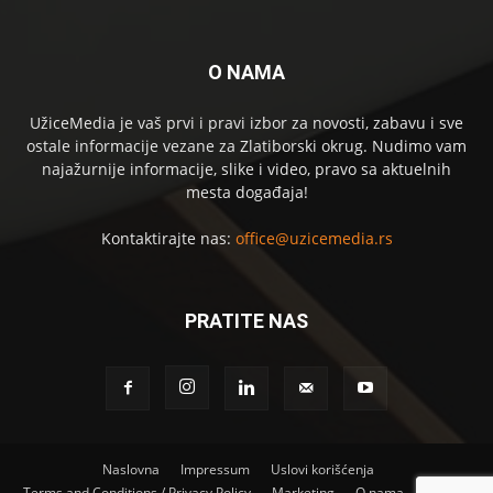
O NAMA
UžiceMedia je vaš prvi i pravi izbor za novosti, zabavu i sve
ostale informacije vezane za Zlatiborski okrug. Nudimo vam
najažurnije informacije, slike i video, pravo sa aktuelnih
mesta događaja!
Kontaktirajte nas:
office@uzicemedia.rs
PRATITE NAS
Naslovna
Impressum
Uslovi korišćenja
Terms and Conditions / Privacy Policy
Marketing
O nama
Kontakt