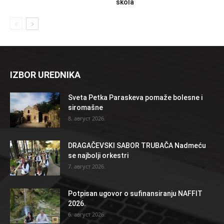
škola
IZBOR UREDNIKA
Sveta Petka Paraskeva pomaže bolesne i
siromašne
8. август 2026.
DRAGAČEVSKI SABOR TRUBAČA Nadmeću
se najbolji orkestri
7. август 2026.
Potpisan ugovor o sufinansiranju NAFFIT
2026.
6. август 2026.