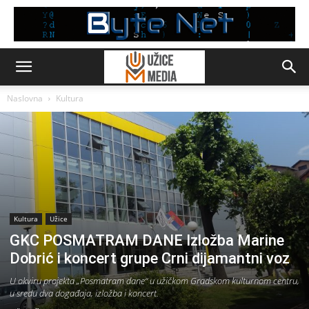
Naslovna
Kultura
Kultura
Užice
GKC POSMATRAM DANE Izložba Marine
Dobrić i koncert grupe Crni dijamantni voz
U okviru projekta „Posmatram dane“ u užičkom Gradskom kulturnom centru,
u sredu dva događaja, izložba i koncert.