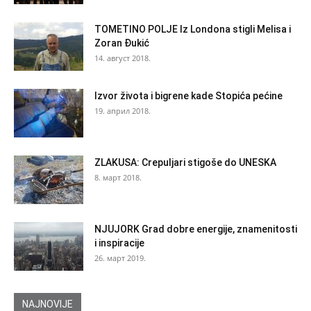
TOMETINO POLJE Iz Londona stigli Melisa i
Zoran Đukić
14. август 2018.
Izvor života i bigrene kade Stopića pećine
19. април 2018.
ZLAKUSA: Crepuljari stigoše do UNESKA
8. март 2018.
NJUJORK Grad dobre energije, znamenitosti
i inspiracije
26. март 2019.
NAJNOVIJE