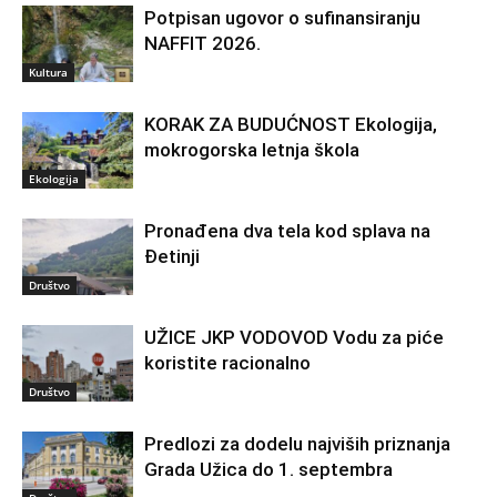
Potpisan ugovor o sufinansiranju
NAFFIT 2026.
Kultura
KORAK ZA BUDUĆNOST Ekologija,
mokrogorska letnja škola
Ekologija
Pronađena dva tela kod splava na
Đetinji
Društvo
UŽICE JKP VODOVOD Vodu za piće
koristite racionalno
Društvo
Predlozi za dodelu najviših priznanja
Grada Užica do 1. septembra