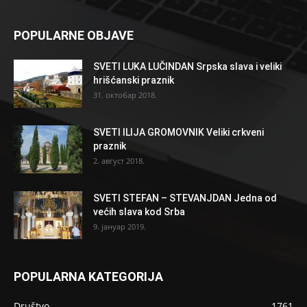
POPULARNE OBJAVE
SVETI LUKA LUČINDAN Srpska slava i veliki
hrišćanski praznik
31. октобар 2018.
SVETI ILIJA GROMOVNIK Veliki crkveni
praznik
2. август 2018.
SVETI STEFAN – STEVANJDAN Jedna od
većih slava kod Srba
9. јануар 2019.
POPULARNA KATEGORIJA
Društvo
1761