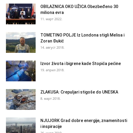
OBILAZNICA OKO UŽICA Obezbeđeno 30
miliona evra
11. март 2022.
TOMETINO POLJE Iz Londona stigli Melisa i
Zoran Đukić
14. август 2018.
Izvor života i bigrene kade Stopića pećine
19. април 2018.
ZLAKUSA: Crepuljari stigoše do UNESKA
8. март 2018.
NJUJORK Grad dobre energije, znamenitosti
i inspiracije
26. март 2019.