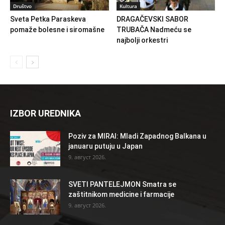
Društvo
Kultura
Sveta Petka Paraskeva
DRAGAČEVSKI SABOR
pomaže bolesne i siromašne
TRUBAČA Nadmeću se
najbolji orkestri
IZBOR UREDNIKA
Poziv za MIRAI: Mladi Zapadnog Balkana u
januaru putuju u Japan
9. август 2026.
SVETI PANTELEJMON Smatra se
zaštitnikom medicine i farmacije
9. август 2026.