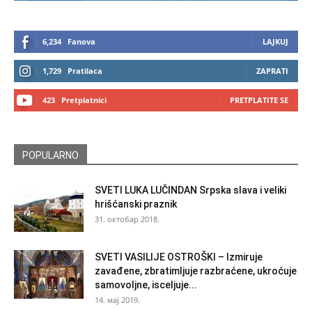
6,234
Fanova
LAJKUJ
1,729
Pratilaca
ZAPRATI
423
Pretplatnici
PRETPLATITE SE
POPULARNO
SVETI LUKA LUČINDAN Srpska slava i veliki
hrišćanski praznik
31. октобар 2018.
SVETI VASILIJE OSTROŠKI – Izmiruje
zavađene, zbratimljuje razbraćene, ukroćuje
samovoljne, isceljuje...
14. мај 2019.