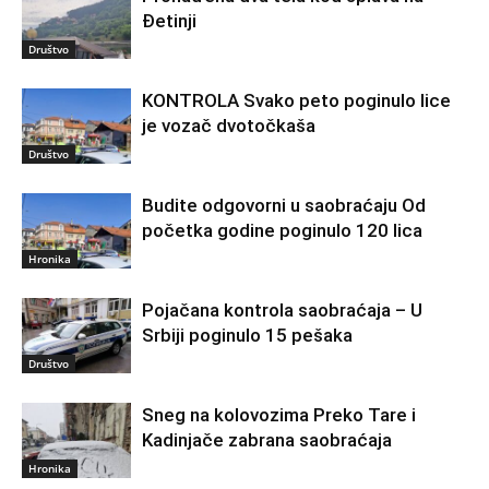
Đetinji
Društvo
KONTROLA Svako peto poginulo lice
je vozač dvotočkaša
Društvo
Budite odgovorni u saobraćaju Od
početka godine poginulo 120 lica
Hronika
Pojačana kontrola saobraćaja – U
Srbiji poginulo 15 pešaka
Društvo
Sneg na kolovozima Preko Tare i
Kadinjače zabrana saobraćaja
Hronika