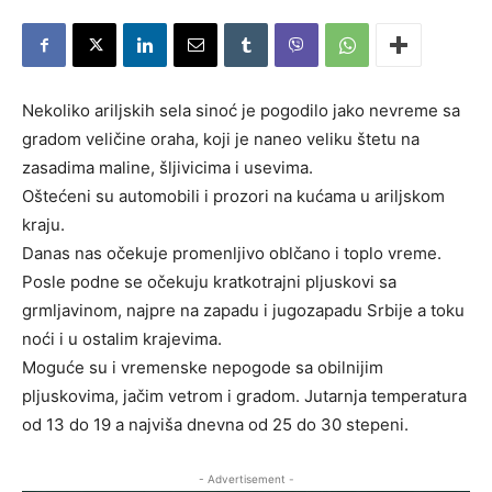
Nekoliko ariljskih sela sinoć je pogodilo jako nevreme sa
gradom veličine oraha, koji je naneo veliku štetu na
zasadima maline, šljivicima i usevima.
Oštećeni su automobili i prozori na kućama u ariljskom
kraju.
Danas nas očekuje promenljivo oblčano i toplo vreme.
Posle podne se očekuju kratkotrajni pljuskovi sa
grmljavinom, najpre na zapadu i jugozapadu Srbije a toku
noći i u ostalim krajevima.
Moguće su i vremenske nepogode sa obilnijim
pljuskovima, jačim vetrom i gradom. Jutarnja temperatura
od 13 do 19 a najviša dnevna od 25 do 30 stepeni.
- Advertisement -