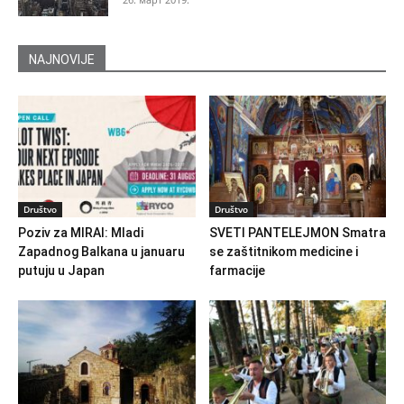
NAJNOVIJE
Društvo
Društvo
Poziv za MIRAI: Mladi
SVETI PANTELEJMON Smatra
Zapadnog Balkana u januaru
se zaštitnikom medicine i
putuju u Japan
farmacije