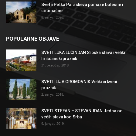
Sveta Petka Paraskeva pomaže bolesne i
siromašne
8. август 2026.
POPULARNE OBJAVE
SVETI LUKA LUČINDAN Srpska slava i veliki
hrišćanski praznik
31. октобар 2018.
SVETI ILIJA GROMOVNIK Veliki crkveni
praznik
2. август 2018.
SVETI STEFAN – STEVANJDAN Jedna od
većih slava kod Srba
9. јануар 2019.