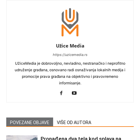
Užice Media
https://uzicemedia.rs
UžiceMedia je dobrovoljno, nevladino, nestranačko i neprofitno
udruženje građana, osnovano radi osnaživanja lokalnih medija i
promocije prava građana na objektivno i pravovremeno
informisanje.
POVEZANE OBJAVE
VIŠE OD AUTORA
Pronađena dva tela kod splava na