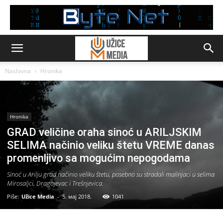
Naslovna
Hronika
Hronika
GRAD veličine oraha sinoć u ARILJSKIM
SELIMA načinio veliku štetu VREME danas
promenljivo sa mogućim nepogodama
Sinoć u Arilju grad načinio veliku štetu, posebno su stradali malinjaci u selima
Mirosaljci, Dragojevac i Trešnjevica.
Piše:
Užice Media
-
5. мај 2018.
1041