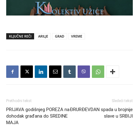
KLJUČNE REČI
ARILJE
GRAD
VREME
Prethodni tekst
Sledeći tekst
PRIJAVA godišnjeg POREZA na
ĐRURĐEVDAN spada u brojnije
dohodak građana do SREDINE
slave u SRBIJI
MAJA