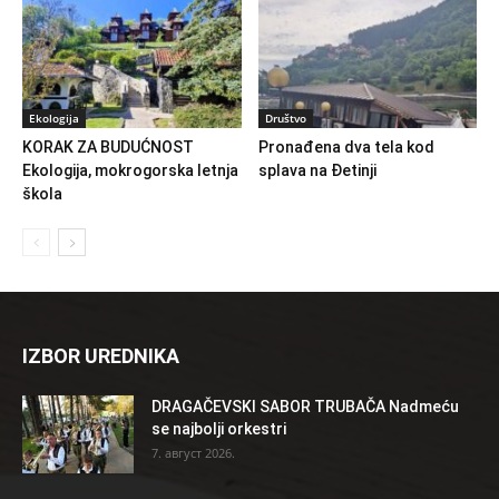
Ekologija
Društvo
KORAK ZA BUDUĆNOST
Pronađena dva tela kod
Ekologija, mokrogorska letnja
splava na Đetinji
škola
IZBOR UREDNIKA
DRAGAČEVSKI SABOR TRUBAČA Nadmeću
se najbolji orkestri
7. август 2026.