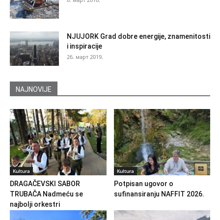
NJUJORK Grad dobre energije, znamenitosti
i inspiracije
26. март 2019.
NAJNOVIJE
Kultura
Kultura
DRAGAČEVSKI SABOR
Potpisan ugovor o
TRUBAČA Nadmeću se
sufinansiranju NAFFIT 2026.
najbolji orkestri