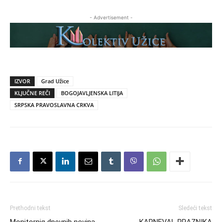
- Advertisement -
IZVOR
Grad Užice
KLJUČNE REČI
BOGOJAVLJENSKA LITIJA
SRPSKA PRAVOSLAVNA CRKVA
Prethodni tekst
Sledeći tekst
Monitornig dnevnih novina
KARNEVAL PRAZNIKA