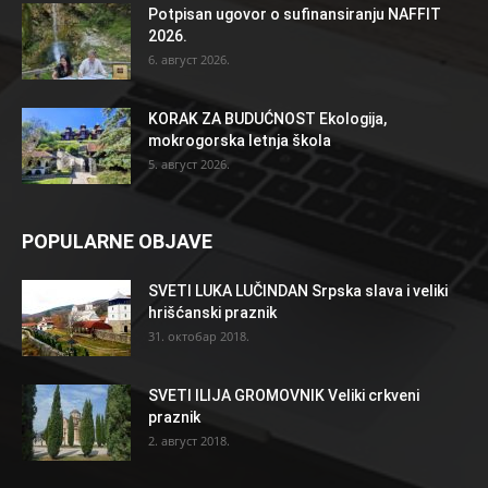
Potpisan ugovor o sufinansiranju NAFFIT
2026.
6. август 2026.
KORAK ZA BUDUĆNOST Ekologija,
mokrogorska letnja škola
5. август 2026.
POPULARNE OBJAVE
SVETI LUKA LUČINDAN Srpska slava i veliki
hrišćanski praznik
31. октобар 2018.
SVETI ILIJA GROMOVNIK Veliki crkveni
praznik
2. август 2018.