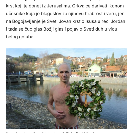
krst koji je donet iz Jerusalima. Crkva će darivati ikonom
učesnike koja je blagoslov za njihovu hrabrost i veru, jer
na Bogojavljenje je Sveti Jovan krstio Isusa u reci Jordan
i tada se čuo glas Božji glas i pojavio Sveti duh u vidu
belog goluba.