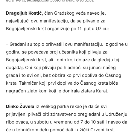
Goran Ivaniš, prošlogodišnji pobednik (Foto: Grad Užice)
Dragoljub Kostić
, član Gradskog veća naveo je,
najavljujući ovu manifestaciju, da se plivanje za
Bogojavljenski krst organizuje po 11. put u Užicu:
– Građani su toplo prihvatili ovu manifestaciju. Iz godine u
godinu se povećava broj učesnika koji plivaju za
Bogojavljenski krst, ali i onih koji dolaze da gledaju taj
događaj. Oni koji plivaju po hladnoći su junaci našeg
grada i to svi oni, bez obzira ko prvi dopliva do Časnog
krsta. Takmičar koji prvi dopliva do Časnog krsta biće
nagrađen zlatnikom koji je donirala zlatara Karat.
Dinko Žuvela
iz Velikog parka rekao je da će svi
prijavljeni plivači biti zdravstveno pregledani u Udruženju
ribolovaca, u subotu u vremenu od 7 do 10 sati i naveo da
će u tehničkom delu pomoć dati i užički Crveni krst.