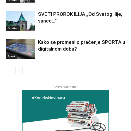
Društvo
SVETI PROROK ILIJA „Od Svetog Ilije,
sunce…”
Društvo
Kako se promenilo praćenje SPORTA u
digitalnom dobu?
Sport
- Advertisement -