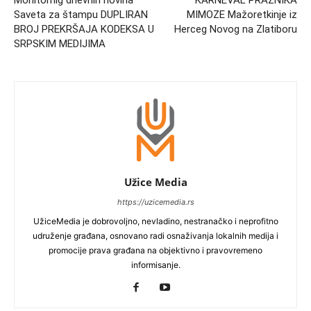
Saveta za štampu DUPLIRAN
MIMOZE Mažoretkinje iz
BROJ PREKRŠAJA KODEKSA U
Herceg Novog na Zlatiboru
SRPSKIM MEDIJIMA
Užice Media
https://uzicemedia.rs
UžiceMedia je dobrovoljno, nevladino, nestranačko i neprofitno
udruženje građana, osnovano radi osnaživanja lokalnih medija i
promocije prava građana na objektivno i pravovremeno
informisanje.