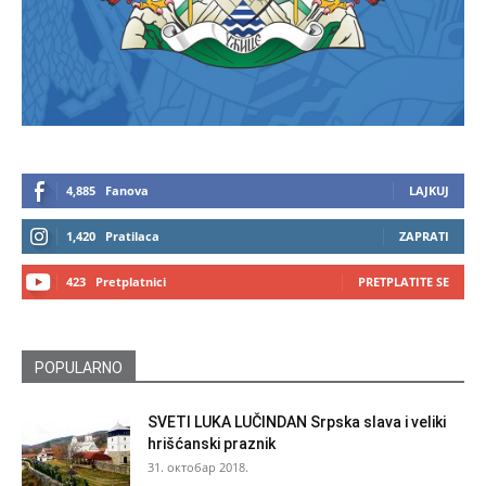
4,885
Fanova
LAJKUJ
1,420
Pratilaca
ZAPRATI
423
Pretplatnici
PRETPLATITE SE
POPULARNO
SVETI LUKA LUČINDAN Srpska slava i veliki
hrišćanski praznik
31. октобар 2018.