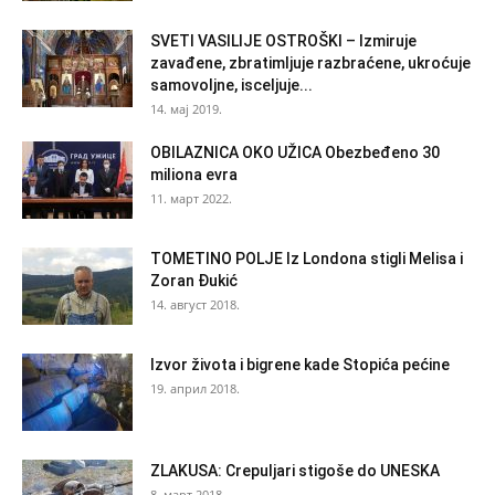
SVETI VASILIJE OSTROŠKI – Izmiruje
zavađene, zbratimljuje razbraćene, ukroćuje
samovoljne, isceljuje...
14. мај 2019.
OBILAZNICA OKO UŽICA Obezbeđeno 30
miliona evra
11. март 2022.
TOMETINO POLJE Iz Londona stigli Melisa i
Zoran Đukić
14. август 2018.
Izvor života i bigrene kade Stopića pećine
19. април 2018.
ZLAKUSA: Crepuljari stigoše do UNESKA
8. март 2018.