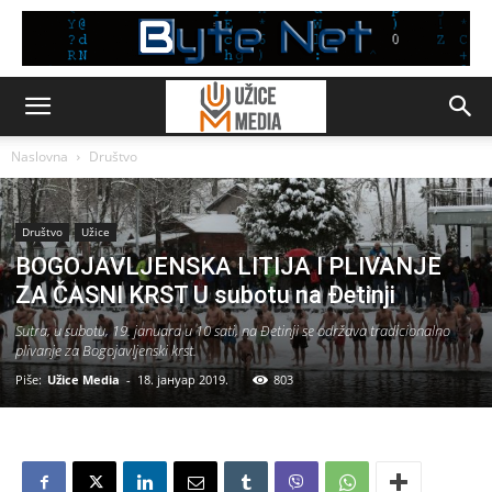
Naslovna
Društvo
Društvo
Užice
BOGOJAVLJENSKA LITIJA I PLIVANJE
ZA ČASNI KRST U subotu na Đetinji
Sutra, u subotu, 19. januara u 10 sati, na Đetinji se održava tradicionalno
plivanje za Bogojavljenski krst.
Piše:
Užice Media
-
18. јануар 2019.
803