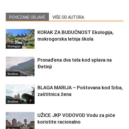
POVEZANE OBJAVE
VIŠE OD AUTORA
KORAK ZA BUDUĆNOST Ekologija,
mokrogorska letnja škola
Ekologija
Pronađena dva tela kod splava na
Đetinji
Društvo
BLAGA MARIJA – Poštovana kod Srba,
zaštitnica žena
Društvo
UŽICE JKP VODOVOD Vodu za piće
koristite racionalno