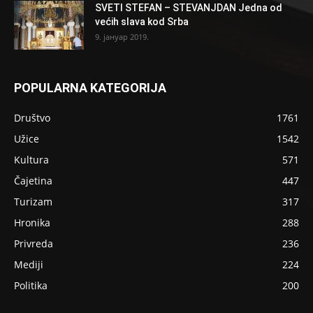
SVETI STEFAN – STEVANJDAN Jedna od
većih slava kod Srba
9. јануар 2019.
POPULARNA KATEGORIJA
Društvo
1761
Užice
1542
Kultura
571
Čajetina
447
Turizam
317
Hronika
288
Privreda
236
Mediji
224
Politika
200