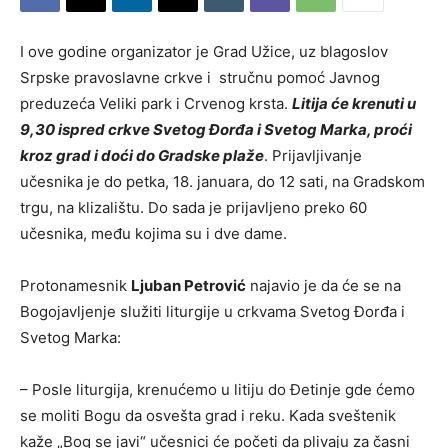
I ove godine organizator je Grad Užice, uz blagoslov
Srpske pravoslavne crkve i stručnu pomoć Javnog
preduzeća Veliki park i Crvenog krsta.
Litija će krenuti u
9,30 ispred crkve Svetog Đorđa i Svetog Marka, proći
kroz grad i doći do Gradske plaže
. Prijavljivanje
učesnika je do petka, 18. januara, do 12 sati, na Gradskom
trgu, na klizalištu. Do sada je prijavljeno preko 60
učesnika, među kojima su i dve dame.
Protonamesnik
Ljuban Petrović
najavio je da će se na
Bogojavljenje služiti liturgije u crkvama Svetog Đorđa i
Svetog Marka:
– Posle liturgija, krenućemo u litiju do Đetinje gde ćemo
se moliti Bogu da osvešta grad i reku. Kada sveštenik
kaže „Bog se javi“ učesnici će početi da plivaju za časni