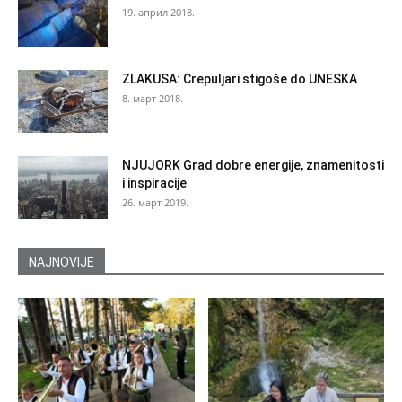
19. април 2018.
ZLAKUSA: Crepuljari stigoše do UNESKA
8. март 2018.
NJUJORK Grad dobre energije, znamenitosti
i inspiracije
26. март 2019.
NAJNOVIJE