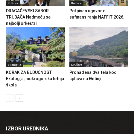
Kultura
Kultura
DRAGAČEVSKI SABOR
Potpisan ugovor o
TRUBAČA Nadmeću se
sufinansiranju NAFFIT 2026.
najbolji orkestri
Ekologija
Društvo
KORAK ZA BUDUĆNOST
Pronađena dva tela kod
Ekologija, mokrogorska letnja
splava na Đetinji
škola
IZBOR UREDNIKA