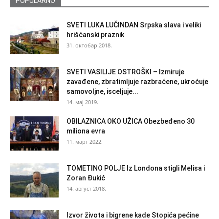
POPULARNO
SVETI LUKA LUČINDAN Srpska slava i veliki
hrišćanski praznik
31. октобар 2018.
SVETI VASILIJE OSTROŠKI – Izmiruje
zavađene, zbratimljuje razbraćene, ukroćuje
samovoljne, isceljuje...
14. мај 2019.
OBILAZNICA OKO UŽICA Obezbeđeno 30
miliona evra
11. март 2022.
TOMETINO POLJE Iz Londona stigli Melisa i
Zoran Đukić
14. август 2018.
Izvor života i bigrene kade Stopića pećine