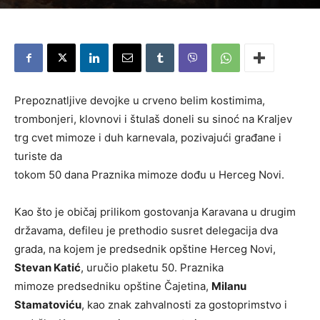
Prepoznatljive devojke u crveno belim kostimima,
trombonjeri, klovnovi i štulaš doneli su sinoć na Kraljev
trg cvet mimoze i duh karnevala, pozivajući građane i
turiste da
tokom 50 dana Praznika mimoze dođu u Herceg Novi.
Kao što je običaj prilikom gostovanja Karavana u drugim
državama, defileu je prethodio susret delegacija dva
grada, na kojem je predsednik opštine Herceg Novi,
Stevan Katić
, uručio plaketu 50. Praznika
mimoze predsedniku opštine Čajetina,
Milanu
Stamatoviću
, kao znak zahvalnosti za gostoprimstvo i