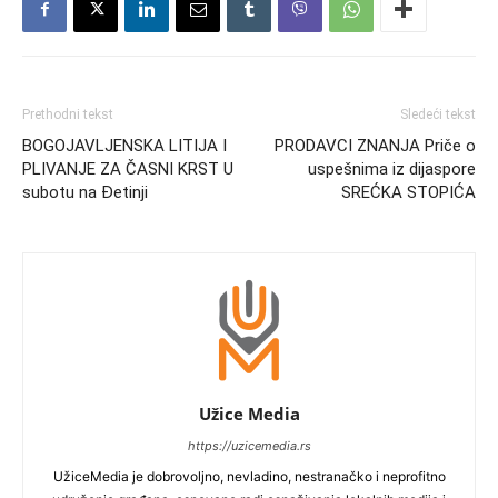
Prethodni tekst
Sledeći tekst
BOGOJAVLJENSKA LITIJA I
PRODAVCI ZNANJA Priče o
PLIVANJE ZA ČASNI KRST U
uspešnima iz dijaspore
subotu na Đetinji
SREĆKA STOPIĆA
Užice Media
https://uzicemedia.rs
UžiceMedia je dobrovoljno, nevladino, nestranačko i neprofitno