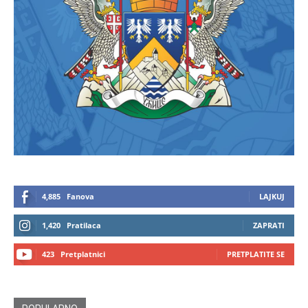
4,885
Fanova
LAJKUJ
1,420
Pratilaca
ZAPRATI
423
Pretplatnici
PRETPLATITE SE