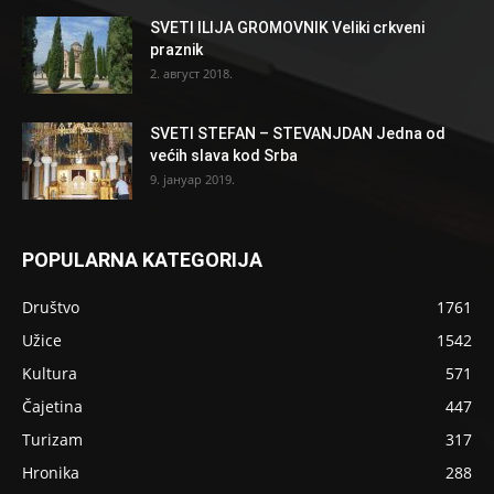
SVETI ILIJA GROMOVNIK Veliki crkveni
praznik
2. август 2018.
SVETI STEFAN – STEVANJDAN Jedna od
većih slava kod Srba
9. јануар 2019.
POPULARNA KATEGORIJA
Društvo
1761
Užice
1542
Kultura
571
Čajetina
447
Turizam
317
Hronika
288