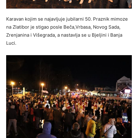
Karavan kojim se najavljuje jubilarni 50. Praznik mimoze
na Zlatibor je stigao posle Beča,Vrbasa, Novog Sada,
Zrenjanina i Višegrada, a nastavlja se u Bjeljini i Banja
Luci.