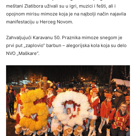
meštani Zlatibora uživali su u igri, muzici i fešti, ali i
opojnom mirisu mimoze koja je na najbolji način najavila
manifestaciju u Herceg Novom.
Zahvaljujući Karavanu 50. Praznika mimoze snegom je
prvi put „zaplovio“ barbun – alegorijska kola koja su delo
NVO „Maškare“.