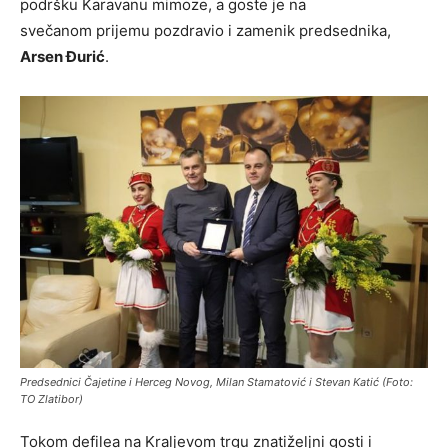
podršku Karavanu mimoze, a goste je na
svečanom prijemu pozdravio i zamenik predsednika,
Arsen Đurić
.
Predsednici Čajetine i Herceg Novog, Milan Stamatović i Stevan Katić (Foto:
TO Zlatibor)
Tokom defilea na Kraljevom trgu znatiželjni gosti i