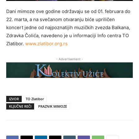
Dani mimoze ove godine održavaju se od 01. februara do
22. marta, a na svečanom otvaranju biće upriličen
koncert jedne od najpoznatijih muzičkih zvezda Balkana,
Zdravka Čolića, navedeno je u informaciji Info centra TO
Zlatibor.
www.zlatibor.org.rs
- Advertisement -
IZVOR
TO Zlatibor
KLJUČNE REČI
PRAZNIK MIMOZE