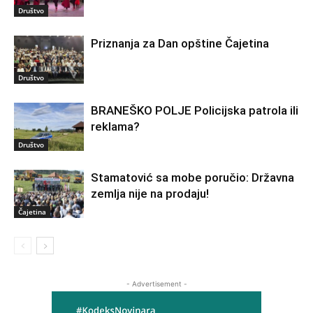
Društvo
Priznanja za Dan opštine Čajetina
Društvo
BRANEŠKO POLJE Policijska patrola ili
reklama?
Društvo
Stamatović sa mobe poručio: Državna
zemlja nije na prodaju!
Čajetina
- Advertisement -