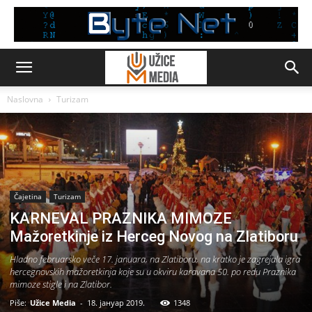
Naslovna
Turizam
Čajetina
Turizam
KARNEVAL PRAZNIKA MIMOZE
Mažoretkinje iz Herceg Novog na Zlatiboru
Hladno februarsko veče 17. januara, na Zlatiboru, na kratko je zagrejala igra
hercegnovskih mažoretkinja koje su u okviru karavana 50. po redu Praznika
mimoze stigle i na Zlatibor.
Piše:
Užice Media
-
18. јануар 2019.
1348