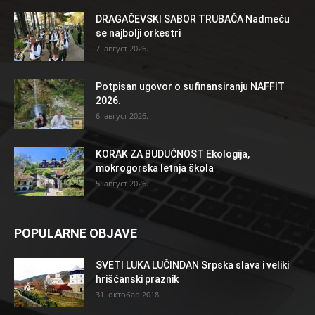
DRAGAČEVSKI SABOR TRUBAČA Nadmeću
se najbolji orkestri
7. август 2026.
Potpisan ugovor o sufinansiranju NAFFIT
2026.
6. август 2026.
KORAK ZA BUDUĆNOST Ekologija,
mokrogorska letnja škola
5. август 2026.
POPULARNE OBJAVE
SVETI LUKA LUČINDAN Srpska slava i veliki
hrišćanski praznik
31. октобар 2018.