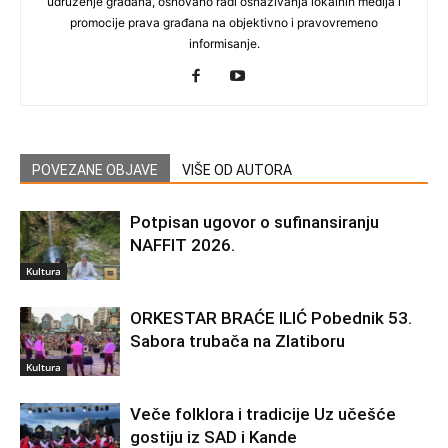
udruženje građana, osnovano radi osnaživanja lokalnih medija i
promocije prava građana na objektivno i pravovremeno
informisanje.
POVEZANE OBJAVE
VIŠE OD AUTORA
Potpisan ugovor o sufinansiranju
NAFFIT 2026.
Kultura
ORKESTAR BRAĆE ILIĆ Pobednik 53.
Sabora trubača na Zlatiboru
Kultura
Veče folklora i tradicije Uz učešće
gostiju iz SAD i Kande