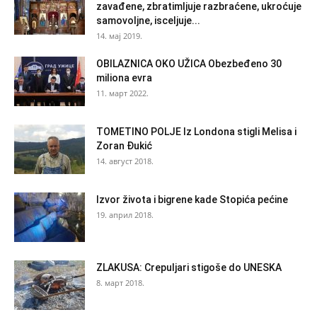
zavađene, zbratimljuje razbraćene, ukroćuje
samovoljne, isceljuje...
14. мај 2019.
OBILAZNICA OKO UŽICA Obezbeđeno 30
miliona evra
11. март 2022.
TOMETINO POLJE Iz Londona stigli Melisa i
Zoran Đukić
14. август 2018.
Izvor života i bigrene kade Stopića pećine
19. април 2018.
ZLAKUSA: Crepuljari stigoše do UNESKA
8. март 2018.