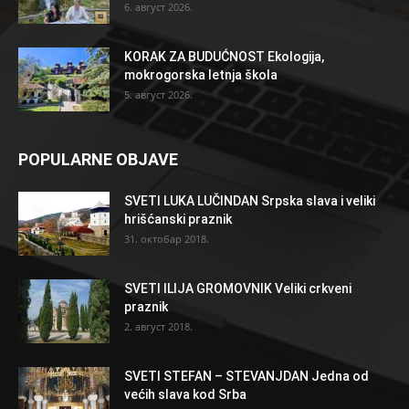
6. август 2026.
KORAK ZA BUDUĆNOST Ekologija,
mokrogorska letnja škola
5. август 2026.
POPULARNE OBJAVE
SVETI LUKA LUČINDAN Srpska slava i veliki
hrišćanski praznik
31. октобар 2018.
SVETI ILIJA GROMOVNIK Veliki crkveni
praznik
2. август 2018.
SVETI STEFAN – STEVANJDAN Jedna od
većih slava kod Srba