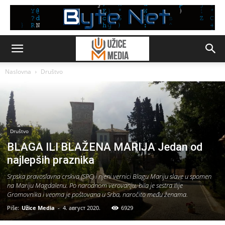
Naslovna
Društvo
Društvo
BLAGA ILI BLAŽENA MARIJA Jedan od
najlepših praznika
Srpska pravoslavna crskva (SPC) i njeni vernici Blagu Mariju slave u spomen
na Mariju Magdalenu. Po narodnom verovanju, bila je sestra Ilije
Gromovnika i veoma je poštovana u Srba, naročito među ženama.
Piše:
Užice Media
-
4. август 2020.
6929