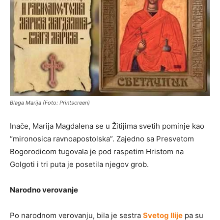
Blaga Marija (Foto: Printscreen)
Inače, Marija Magdalena se u Žitijima svetih pominje kao
“mironosica ravnoapostolska”. Zajedno sa Presvetom
Bogorodicom tugovala je pod raspetim Hristom na
Golgoti i tri puta je posetila njegov grob.
Narodno verovanje
Po narodnom verovanju, bila je sestra
Svetog Ilije
pa su