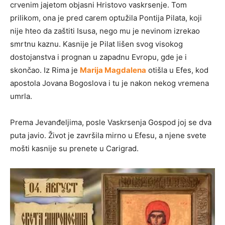
crvenim jajetom objasni Hristovo vaskrsenje. Tom
prilikom, ona je pred carem optužila Pontija Pilata, koji
nije hteo da zaštiti Isusa, nego mu je nevinom izrekao
smrtnu kaznu. Kasnije je Pilat lišen svog visokog
dostojanstva i prognan u zapadnu Evropu, gde je i
skončao. Iz Rima je
Marija Magdalena
otišla u Efes, kod
apostola Jovana Bogoslova i tu je nakon nekog vremena
umrla.
Prema Jevanđeljima, posle Vaskrsenja Gospod joj se dva
puta javio. Život je završila mirno u Efesu, a njene svete
mošti kasnije su prenete u Carigrad.