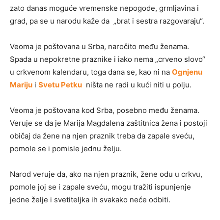
zato danas moguće vremenske nepogode, grmljavina i
grad, pa se u narodu kaže da „brat i sestra razgovaraju“.
Veoma je poštovana u Srba, naročito među ženama.
Spada u nepokretne praznike i iako nema „crveno slovo“
u crkvenom kalendaru, toga dana se, kao ni na
Ognjenu
Mariju
i
Svetu Petku
ništa ne radi u kući niti u polju.
Veoma je poštovana kod Srba, posebno među ženama.
Veruje se da je Marija Magdalena zaštitnica žena i postoji
običaj da žene na njen praznik treba da zapale sveću,
pomole se i pomisle jednu želju.
Narod veruje da, ako na njen praznik, žene odu u crkvu,
pomole joj se i zapale sveću, mogu tražiti ispunjenje
jedne želje i svetiteljka ih svakako neće odbiti.