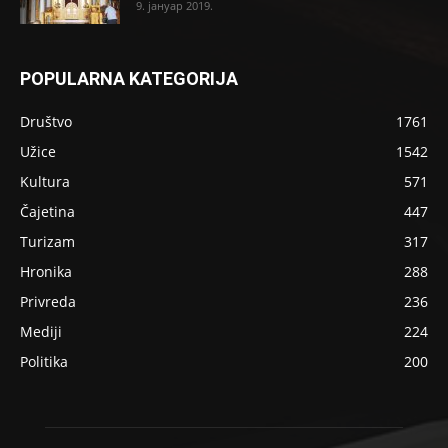
9. јануар 2019.
POPULARNA KATEGORIJA
Društvo
1761
Užice
1542
Kultura
571
Čajetina
447
Turizam
317
Hronika
288
Privreda
236
Mediji
224
Politika
200