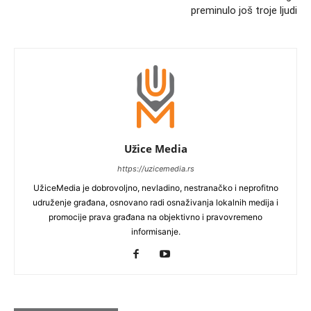
preminulo još troje ljudi
Užice Media
https://uzicemedia.rs
UžiceMedia je dobrovoljno, nevladino, nestranačko i neprofitno
udruženje građana, osnovano radi osnaživanja lokalnih medija i
promocije prava građana na objektivno i pravovremeno
informisanje.