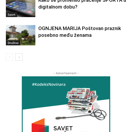
Kako se promenilo praćenje SPORTA u
digitalnom dobu?
Sport
OGNJENA MARIJA Poštovan praznik
posebno među ženama
Društvo
- Advertisement -