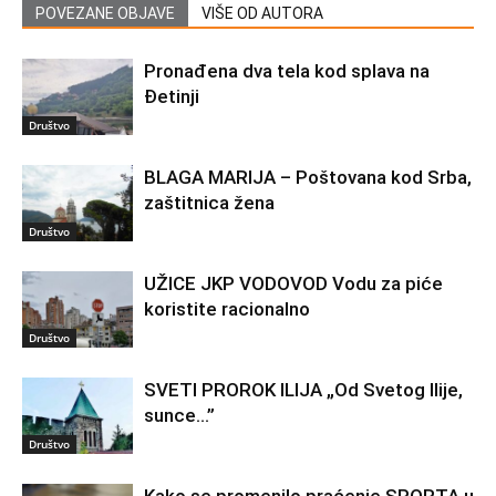
POVEZANE OBJAVE
VIŠE OD AUTORA
Pronađena dva tela kod splava na
Đetinji
Društvo
BLAGA MARIJA – Poštovana kod Srba,
zaštitnica žena
Društvo
UŽICE JKP VODOVOD Vodu za piće
koristite racionalno
Društvo
SVETI PROROK ILIJA „Od Svetog Ilije,
sunce…”
Društvo