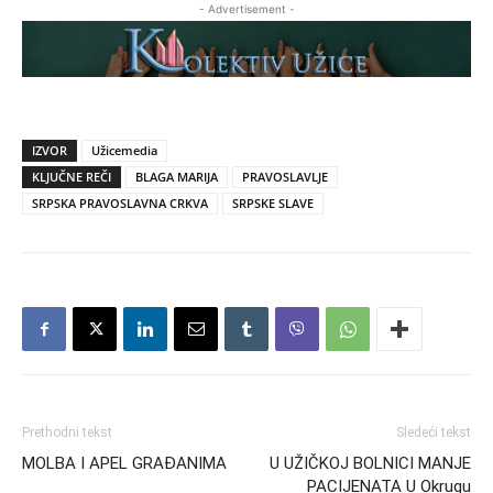
- Advertisement -
IZVOR
Užicemedia
KLJUČNE REČI
BLAGA MARIJA
PRAVOSLAVLJE
SRPSKA PRAVOSLAVNA CRKVA
SRPSKE SLAVE
Prethodni tekst
Sledeći tekst
MOLBA I APEL GRAĐANIMA
U UŽIČKOJ BOLNICI MANJE
PACIJENATA U Okrugu