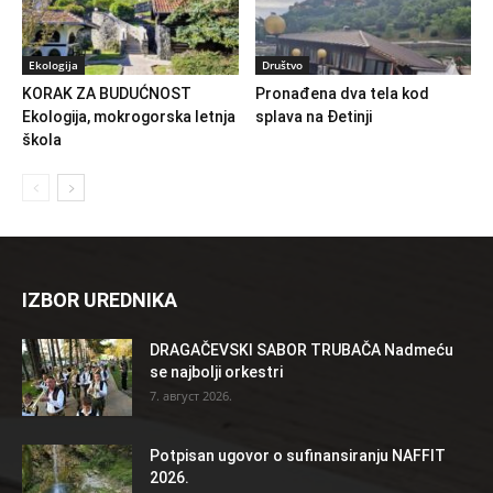
Ekologija
Društvo
KORAK ZA BUDUĆNOST
Pronađena dva tela kod
Ekologija, mokrogorska letnja
splava na Đetinji
škola
IZBOR UREDNIKA
DRAGAČEVSKI SABOR TRUBAČA Nadmeću
se najbolji orkestri
7. август 2026.
Potpisan ugovor o sufinansiranju NAFFIT
2026.