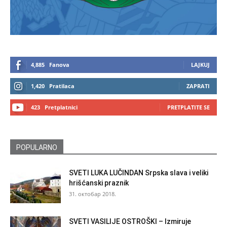
4,885
Fanova
LAJKUJ
1,420
Pratilaca
ZAPRATI
423
Pretplatnici
PRETPLATITE SE
POPULARNO
SVETI LUKA LUČINDAN Srpska slava i veliki
hrišćanski praznik
31. октобар 2018.
SVETI VASILIJE OSTROŠKI – Izmiruje