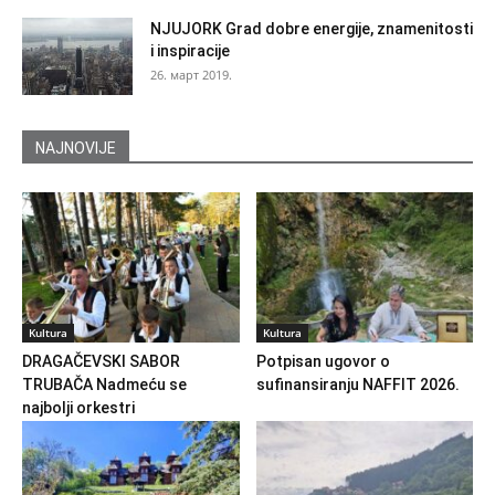
NJUJORK Grad dobre energije, znamenitosti
i inspiracije
26. март 2019.
NAJNOVIJE
Kultura
Kultura
DRAGAČEVSKI SABOR
Potpisan ugovor o
TRUBAČA Nadmeću se
sufinansiranju NAFFIT 2026.
najbolji orkestri