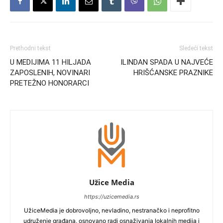
Prethodni tekst
Sledeći tekst
U MEDIJIMA 11 HILJADA
ILINDAN SPADA U NAJVEĆE
ZAPOSLENIH, NOVINARI
HRIŠĆANSKE PRAZNIKE
PRETEŽNO HONORARCI
Užice Media
https://uzicemedia.rs
UžiceMedia je dobrovoljno, nevladino, nestranačko i neprofitno
udruženje građana, osnovano radi osnaživanja lokalnih medija i