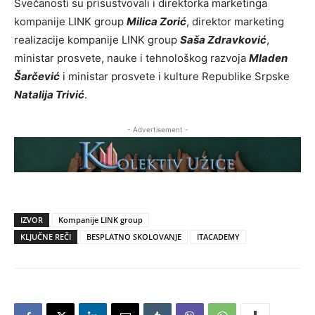
Svečanosti su prisustvovali i direktorka marketinga
kompanije LINK group
Milica Zorić
, direktor marketing
realizacije kompanije LINK group
Saša Zdravković
,
ministar prosvete, nauke i tehnološkog razvoja
Mladen
Šarčević
i ministar prosvete i kulture Republike Srpske
Natalija Trivić
.
- Advertisement -
IZVOR
Kompanije LINK group
KLJUČNE REČI
BESPLATNO SKOLOVANJE
ITACADEMY