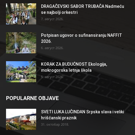
DRAGAČEVSKI SABOR TRUBAČA Nadmeću
se najbolji orkestri
7. август 2026.
Potpisan ugovor o sufinansiranju NAFFIT
2026.
6. август 2026.
KORAK ZA BUDUĆNOST Ekologija,
mokrogorska letnja škola
5. август 2026.
POPULARNE OBJAVE
SVETI LUKA LUČINDAN Srpska slava i veliki
hrišćanski praznik
31. октобар 2018.