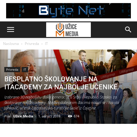
Naslovna
Privreda
IT
Privreda
IT
BESPLATNO ŠKOLOVANJE NA
ITACADEMY ZA NAJBOLJE UČENIKE
Izabrano 30 najboljih - đaka generacije u Srbiji i Republici Srpskoj za
školovanje na ITAcademy. Među odabranim đacima nalazi se i Nikola
Janković, učenik Ugostiteljsko-turističke škole iz Čajetine.
Piše:
Užice Media
-
1. август 2019.
674