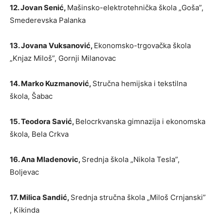
12. Jovan Senić,
Mašinsko-elektrotehnička škola „Goša”,
Smederevska Palanka
13. Jovana Vuksanović,
Ekonomsko-trgovačka škola
„Knjaz Miloš”, Gornji Milanovac
14. Marko Kuzmanović,
Stručna hemijska i tekstilna
škola, Šabac
15. Teodora Savić,
Belocrkvanska gimnazija i ekonomska
škola, Bela Crkva
16. Ana Mladenovic,
Srednja škola „Nikola Tesla”,
Boljevac
17. Milica Sandić,
Srednja stručna škola „Miloš Crnjanski”
, Kikinda