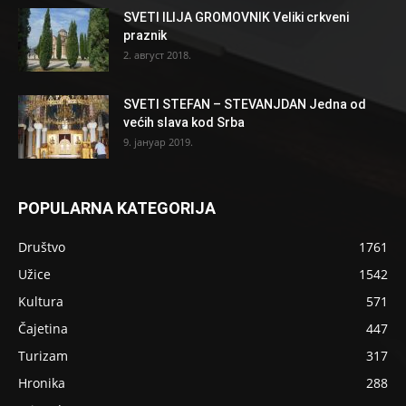
SVETI ILIJA GROMOVNIK Veliki crkveni
praznik
2. август 2018.
SVETI STEFAN – STEVANJDAN Jedna od
većih slava kod Srba
9. јануар 2019.
POPULARNA KATEGORIJA
Društvo
1761
Užice
1542
Kultura
571
Čajetina
447
Turizam
317
Hronika
288