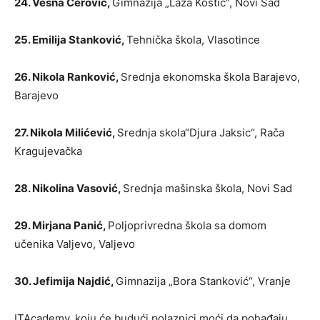
24. Vesna Cerović,
Gimnazija „Laza Kostić“, Novi Sad
25. Emilija Stanković,
Tehnička škola, Vlasotince
26. Nikola Ranković,
Srednja ekonomska škola Barajevo,
Barajevo
27. Nikola Milićević,
Srednja skola“Djura Jaksic“, Rača
Kragujevačka
28. Nikolina Vasović,
Srednja mašinska škola, Novi Sad
29. Mirjana Panić,
Poljoprivredna škola sa domom
učenika Valjevo, Valjevo
30. Jefimija Najdić,
Gimnazija „Bora Stanković“, Vranje
ITAcademy, koju će budući polaznici moći da pohađaju