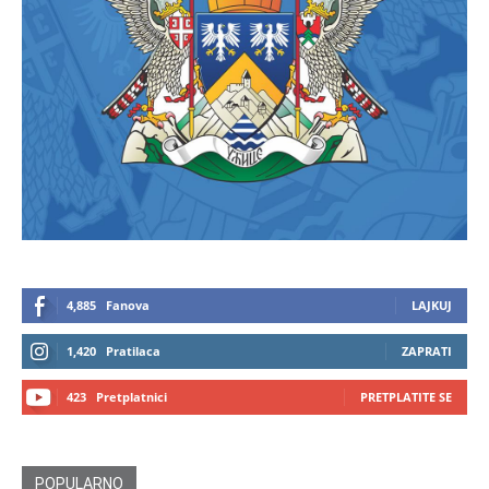
4,885
Fanova
LAJKUJ
1,420
Pratilaca
ZAPRATI
423
Pretplatnici
PRETPLATITE SE
POPULARNO