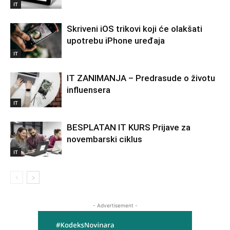
IT
Skriveni iOS trikovi koji će olakšati
upotrebu iPhone uređaja
IT
IT ZANIMANJA – Predrasude o životu
influensera
IT
BESPLATAN IT KURS Prijave za
novembarski ciklus
IT
- Advertisement -