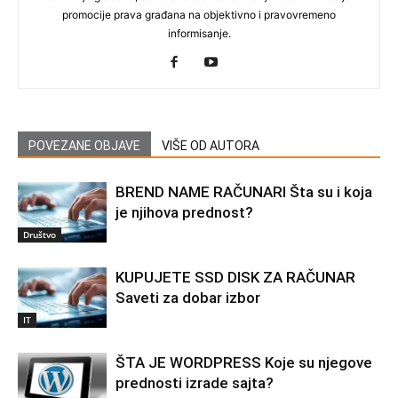
promocije prava građana na objektivno i pravovremeno
informisanje.
POVEZANE OBJAVE
VIŠE OD AUTORA
BREND NAME RAČUNARI Šta su i koja
je njihova prednost?
Društvo
KUPUJETE SSD DISK ZA RAČUNAR
Saveti za dobar izbor
IT
ŠTA JE WORDPRESS Koje su njegove
prednosti izrade sajta?