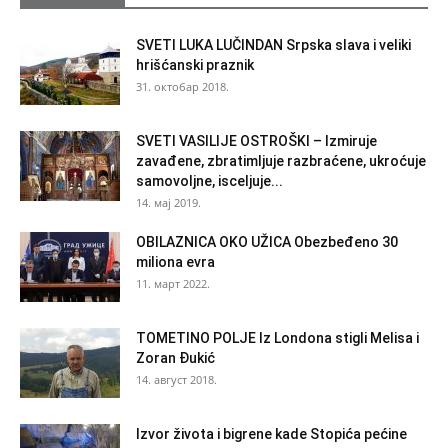
SVETI LUKA LUČINDAN Srpska slava i veliki
hrišćanski praznik
31. октобар 2018.
SVETI VASILIJE OSTROŠKI – Izmiruje
zavađene, zbratimljuje razbraćene, ukroćuje
samovoljne, isceljuje...
14. мај 2019.
OBILAZNICA OKO UŽICA Obezbeđeno 30
miliona evra
11. март 2022.
TOMETINO POLJE Iz Londona stigli Melisa i
Zoran Đukić
14. август 2018.
Izvor života i bigrene kade Stopića pećine