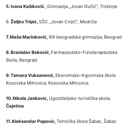
5. Ivana Kašiković ,
Gimnazija „Jovan Dučić”, Trebinje
6.
Željko Tripić,
SŠC „Jovan Cvijić”, Modriča
7. Maša Marinković,
XIII beogradska gimnazija, Beograd
8. Branislav Beković,
Farmaceutsko-Fizioterapeutska
škola, Beograd
9. Tamara Vuksanović,
Ekonomsko-trgovinska škola
Kosovska Mitrovica, Kosovska Mitrovica
10. Nikola Jankovic,
Ugostiteljsko-turistička skola,
Čajetina
11. Aleksandar Popovic,
Tehnička škola Šabac, Šabac