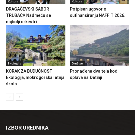
Kultura
Kultura
DRAGAČEVSKI SABOR
Potpisan ugovor o
TRUBAČA Nadmeću se
sufinansiranju NAFFIT 2026.
najbolji orkestri
Ekologija
Društvo
KORAK ZA BUDUĆNOST
Pronađena dva tela kod
Ekologija, mokrogorska letnja
splava na Đetinji
škola
IZBOR UREDNIKA