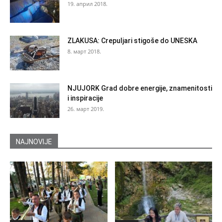
19. април 2018.
ZLAKUSA: Crepuljari stigoše do UNESKA
8. март 2018.
NJUJORK Grad dobre energije, znamenitosti
i inspiracije
26. март 2019.
NAJNOVIJE