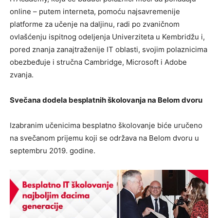
online – putem interneta, pomoću najsavremenije
platforme za učenje na daljinu, radi po zvaničnom
ovlašćenju ispitnog odeljenja Univerziteta u Kembridžu i,
pored znanja zanajtraženije IT oblasti, svojim polaznicima
obezbeđuje i stručna Cambridge, Microsoft i Adobe
zvanja.
Svečana dodela besplatnih školovanja na Belom dvoru
Izabranim učenicima besplatno školovanje biće uručeno
na svečanom prijemu koji se održava na Belom dvoru u
septembru 2019. godine.