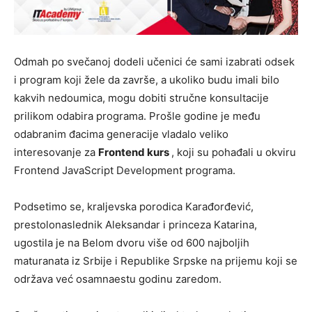
Odmah po svečanoj dodeli učenici će sami izabrati odsek
i program koji žele da završe, a ukoliko budu imali bilo
kakvih nedoumica, mogu dobiti stručne konsultacije
prilikom odabira programa. Prošle godine je među
odabranim đacima generacije vladalo veliko
interesovanje za
Frontend kurs
, koji su pohađali u okviru
Frontend JavaScript Development programa.
Podsetimo se, kraljevska porodica Karađorđević,
prestolonaslednik Aleksandar i princeza Katarina,
ugostila je na Belom dvoru više od 600 najboljih
maturanata iz Srbije i Republike Srpske na prijemu koji se
održava već osamnaestu godinu zaredom.