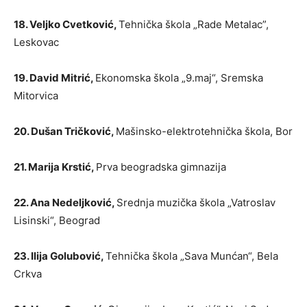
18. Veljko Cvetković,
Tehnička škola „Rade Metalac”,
Leskovac
19. David Mitrić,
Ekonomska škola „9.maj“, Sremska
Mitorvica
20. Dušan Tričković,
Mašinsko-elektrotehnička škola, Bor
21. Marija Krstić,
Prva beogradska gimnazija
22. Ana Nedeljković,
Srednja muzička škola „Vatroslav
Lisinski“, Beograd
23. Ilija Golubović,
Tehnička škola „Sava Munćan“, Bela
Crkva