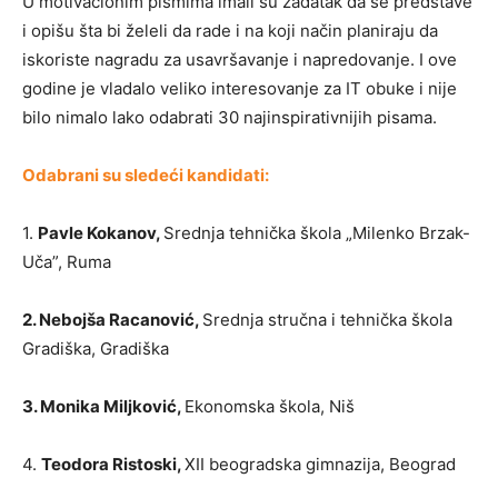
U motivacionim pismima imali su zadatak da se predstave
i opišu šta bi želeli da rade i na koji način planiraju da
iskoriste nagradu za usavršavanje i napredovanje. I ove
godine je vladalo veliko interesovanje za IT obuke i nije
bilo nimalo lako odabrati 30 najinspirativnijih pisama.
Odabrani su sledeći kandidati:
1.
Pavle Kokanov,
Srednja tehnička škola „Milenko Brzak-
Uča”, Ruma
2. Nebojša Racanović,
Srednja stručna i tehnička škola
Gradiška, Gradiška
3. Monika Miljković,
Ekonomska škola, Niš
4.
Teodora Ristoski,
XII beogradska gimnazija, Beograd